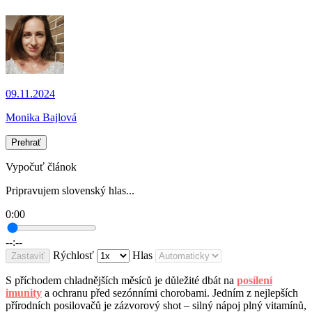
09.11.2024
Monika Bajlová
Prehrať
Vypočuť článok
Pripravujem slovenský hlas...
0:00
--:--
Rýchlosť
Hlas
Zastaviť
S příchodem chladnějších měsíců je důležité dbát na
posílení
imunity
a ochranu před sezónními chorobami. Jedním z nejlepších
přírodních posilovačů je zázvorový shot – silný nápoj plný vitamínů,