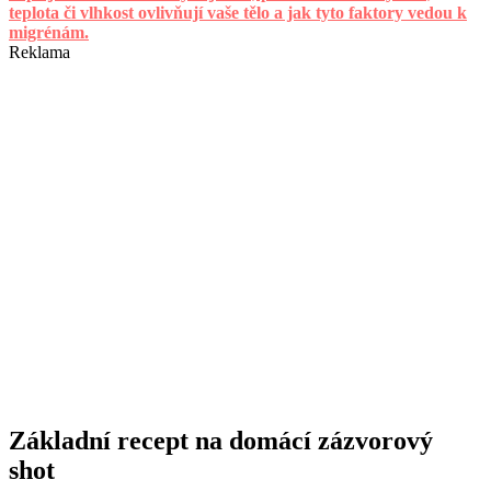
teplota či vlhkost ovlivňují vaše tělo a jak tyto faktory vedou k
migrénám.
Reklama
Základní recept na domácí zázvorový
shot