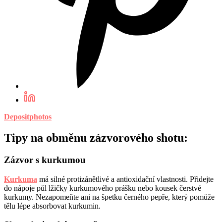
Depositphotos
Tipy na obměnu zázvorového shotu:
Zázvor s kurkumou
Kurkuma
má silné protizánětlivé a antioxidační vlastnosti. Přidejte
do nápoje půl lžičky kurkumového prášku nebo kousek čerstvé
kurkumy. Nezapomeňte ani na špetku černého pepře, který pomůže
tělu lépe absorbovat kurkumin.