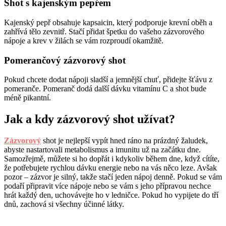
Shot s kajenským pepřem
Kajenský pepř obsahuje kapsaicin, který podporuje krevní oběh a
zahřívá tělo zevnitř. Stačí přidat špetku do vašeho zázvorového
nápoje a krev v žilách se vám rozproudí okamžitě.
Pomerančový zázvorový shot
Pokud chcete dodat nápoji sladší a jemnější chuť, přidejte šťávu z
pomeranče. Pomeranč dodá další dávku vitamínu C a shot bude
méně pikantní.
Jak a kdy zázvorový shot užívat?
Zázvorový
shot je nejlepší vypít hned ráno na prázdný žaludek,
abyste nastartovali metabolismus a imunitu už na začátku dne.
Samozřejmě, můžete si ho dopřát i kdykoliv během dne, když cítíte,
že potřebujete rychlou dávku energie nebo na vás něco leze. Avšak
pozor – zázvor je silný, takže stačí jeden nápoj denně. Pokud se vám
podaří připravit více nápoje nebo se vám s jeho přípravou nechce
hrát každý den, uchovávejte ho v ledničce. Pokud ho vypijete do tří
dnů, zachová si všechny účinné látky.