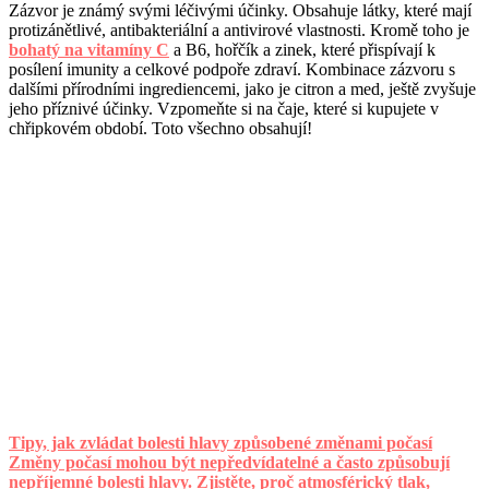
Zázvor je známý svými léčivými účinky. Obsahuje látky, které mají
protizánětlivé, antibakteriální a antivirové vlastnosti. Kromě toho je
bohatý na vitamíny C
a B6, hořčík a zinek, které přispívají k
posílení imunity a celkové podpoře zdraví. Kombinace zázvoru s
dalšími přírodními ingrediencemi, jako je citron a med, ještě zvyšuje
jeho příznivé účinky. Vzpomeňte si na čaje, které si kupujete v
chřipkovém období. Toto všechno obsahují!
Tipy, jak zvládat bolesti hlavy způsobené změnami počasí
Změny počasí mohou být nepředvídatelné a často způsobují
nepříjemné bolesti hlavy. Zjistěte, proč atmosférický tlak,