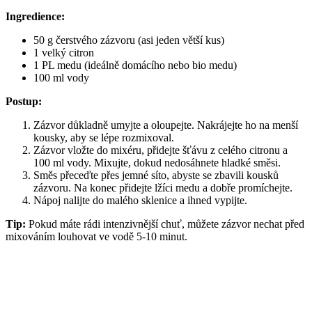
Ingredience:
50 g čerstvého zázvoru (asi jeden větší kus)
1 velký citron
1 PL medu (ideálně domácího nebo bio medu)
100 ml vody
Postup:
Zázvor důkladně umyjte a oloupejte. Nakrájejte ho na menší
kousky, aby se lépe rozmixoval.
Zázvor vložte do mixéru, přidejte šťávu z celého citronu a
100 ml vody. Mixujte, dokud nedosáhnete hladké směsi.
Směs přeceďte přes jemné síto, abyste se zbavili kousků
zázvoru. Na konec přidejte lžíci medu a dobře promíchejte.
Nápoj nalijte do malého sklenice a ihned vypijte.
Tip:
Pokud máte rádi intenzivnější chuť, můžete zázvor nechat před
mixováním louhovat ve vodě 5-10 minut.