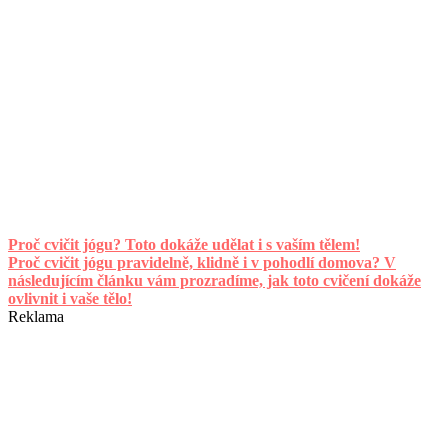
Proč cvičit jógu? Toto dokáže udělat i s vaším tělem!
Proč cvičit jógu pravidelně, klidně i v pohodlí domova? V
následujícím článku vám prozradíme, jak toto cvičení dokáže
ovlivnit i vaše tělo!
Reklama