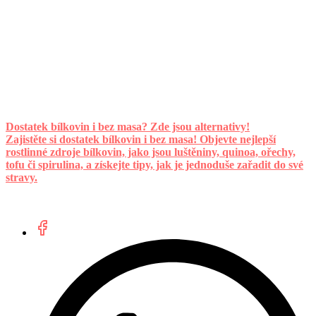
Dostatek bílkovin i bez masa? Zde jsou alternativy!
Zajistěte si dostatek bílkovin i bez masa! Objevte nejlepší
rostlinné zdroje bílkovin, jako jsou luštěniny, quinoa, ořechy,
tofu či spirulina, a získejte tipy, jak je jednoduše zařadit do své
stravy.