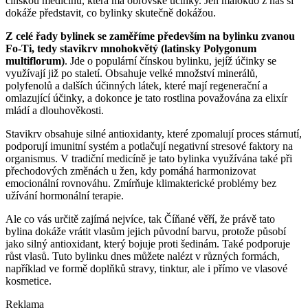
čínskou medicínu, která má obrovské účinky. Jen málokdo z nás si
dokáže představit, co bylinky skutečně dokážou.
Z celé řady bylinek se zaměříme především na bylinku zvanou
Fo-Ti, tedy stavikrv mnohokvětý (latinsky Polygonum
multiflorum)
. Jde o populární čínskou bylinku, jejíž účinky se
využívají již po staletí. Obsahuje velké množství minerálů,
polyfenolů a dalších účinných látek, které mají regenerační a
omlazující účinky, a dokonce je tato rostlina považována za elixír
mládí a dlouhověkosti.
Stavikrv obsahuje silné antioxidanty, které zpomalují proces stárnutí,
podporují imunitní systém a potlačují negativní stresové faktory na
organismus. V tradiční medicíně je tato bylinka využívána také při
přechodových změnách u žen, kdy pomáhá harmonizovat
emocionální rovnováhu. Zmírňuje klimakterické problémy bez
užívání hormonální terapie.
Ale co vás určitě zajímá nejvíce, tak Číňané věří, že právě tato
bylina dokáže vrátit vlasům jejich původní barvu, protože působí
jako silný antioxidant, který bojuje proti šedinám. Také podporuje
růst vlasů. Tuto bylinku dnes můžete nalézt v různých formách,
například ve formě doplňků stravy, tinktur, ale i přímo ve vlasové
kosmetice.
Reklama