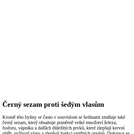
Černý sezam proti šedým vlasům
Kromě této byliny se často v souvislosti se šedinami zmiňuje také
černý sezam, který obsahuje poměrně velké množství železa,
fosforu, vápníku a dalších důležitých prvků, které zlepšují krevní
oběh, vyživují vlasy a zlepšují funkci vnitřních orgánů. Dokonce se