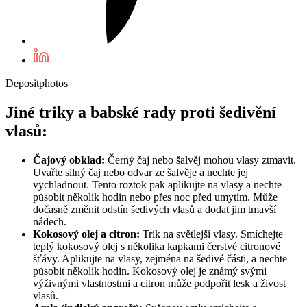
Depositphotos
Jiné triky a babské rady proti šedivění
vlasů:
Čajový obklad:
Černý čaj nebo šalvěj mohou vlasy ztmavit.
Uvařte silný čaj nebo odvar ze šalvěje a nechte jej
vychladnout. Tento roztok pak aplikujte na vlasy a nechte
působit několik hodin nebo přes noc před umytím. Může
dočasně změnit odstín šedivých vlasů a dodat jim tmavší
nádech.
Kokosový olej a citron:
Trik na světlejší vlasy. Smíchejte
teplý kokosový olej s několika kapkami čerstvé citronové
šťávy. Aplikujte na vlasy, zejména na šedivé části, a nechte
působit několik hodin. Kokosový olej je známý svými
výživnými vlastnostmi a citron může podpořit lesk a živost
vlasů.