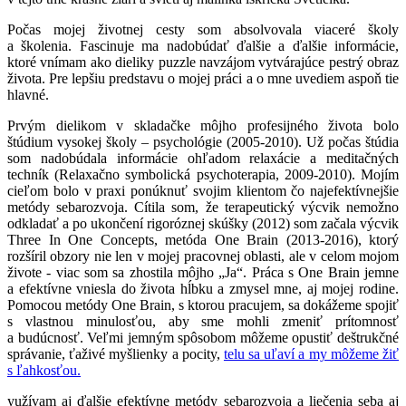
Počas mojej životnej cesty som absolvovala viaceré školy
a školenia. Fascinuje ma nadobúdať ďalšie a ďalšie informácie,
ktoré vnímam ako dieliky puzzle navzájom vytvárajúce pestrý obraz
života. Pre lepšiu predstavu o mojej práci a o mne uvediem aspoň tie
hlavné.
Prvým dielikom v skladačke môjho profesijného života bolo
štúdium vysokej školy – psychológie (2005-2010). Už počas štúdia
som nadobúdala informácie ohľadom relaxácie a meditačných
techník (Relaxačno symbolická psychoterapia, 2009-2010). Mojím
cieľom bolo v praxi ponúknuť svojim klientom čo najefektívnejšie
metódy sebarozvoja. Cítila som, že terapeutický výcvik nemožno
odkladať a po ukončení rigoróznej skúšky (2012) som začala výcvik
Three In One Concepts, metóda One Brain (2013-2016), ktorý
rozšíril obzory nie len v mojej pracovnej oblasti, ale v celom mojom
živote - viac som sa zhostila môjho „Ja“. Práca s One Brain jemne
a efektívne vniesla do života hĺbku a zmysel mne, aj mojej rodine.
Pomocou metódy One Brain, s ktorou pracujem, sa dokážeme spojiť
s vlastnou minulosťou, aby sme mohli zmeniť prítomnosť
a budúcnosť. Veľmi jemným spôsobom môžeme opustiť deštrukčné
správanie, ťaživé myšlienky a pocity,
telu sa uľaví a my môžeme žiť
s ľahkosťou.
yužívam aj ďalšie efektívne metódy sebarozvoja a liečenia seba aj