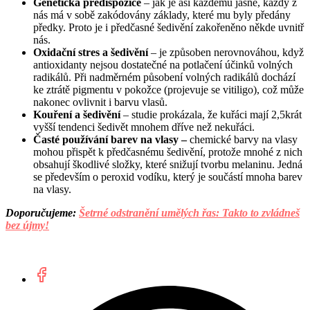
Genetická predispozice
– jak je asi každému jasné, každý z
nás má v sobě zakódovány základy, které mu byly předány
předky. Proto je i předčasné šedivění zakořeněno někde uvnitř
nás.
Oxidační stres a šedivění
– je způsoben nerovnováhou, když
antioxidanty nejsou dostatečné na potlačení účinků volných
radikálů. Při nadměrném působení volných radikálů dochází
ke ztrátě pigmentu v pokožce (projevuje se vitiligo), což může
nakonec ovlivnit i barvu vlasů.
Kouření a šedivění
– studie prokázala, že kuřáci mají 2,5krát
vyšší tendenci šedivět mnohem dříve než nekuřáci.
Časté používání barev na vlasy –
chemické barvy na vlasy
mohou přispět k předčasnému šedivění, protože mnohé z nich
obsahují škodlivé složky, které snižují tvorbu melaninu. Jedná
se především o peroxid vodíku, který je součástí mnoha barev
na vlasy.
Doporučujeme:
Šetrné odstranění umělých řas: Takto to zvládneš
bez újmy!