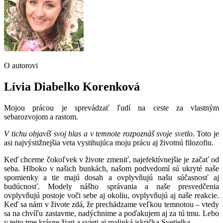
O autorovi
Lívia Diabelko Korenková
Mojou prácou je sprevádzať ľudí na ceste za vlastným
sebarozvojom a rastom.
V tichu objavíš svoj hlas a v temnote rozpoznáš svoje svetlo
. Toto je
asi najvýstižnejšia veta vystihujúca moju prácu aj životnú filozofiu.
Keď chceme čokoľvek v živote zmeniť, najefektívnejšie je začať od
seba. Hlboko v našich bunkách, našom podvedomí sú ukryté naše
spomienky a tie majú dosah a ovplyvňujú našu súčasnosť aj
budúcnosť. Modely nášho správania a naše presvedčenia
ovplyvňujú postoje voči sebe aj okoliu, ovplyvňujú aj naše reakcie.
Keď sa nám v živote zdá, že prechádzame veľkou temnotou – vtedy
sa na chvíľu zastavme, nadýchnime a poďakujem aj za tú tmu. Lebo
v tejto tme krásne žiari a svieti aj malinká iskrička Svetielka.