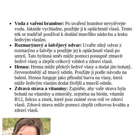
Voda z vaření brambor:
Po uvaření brambor nevylévejte
vodu. Jakmile vychladne, použijte ji k opláchnutí vlasů. Tento
trik se tradičně používal k dodání tmavšího nádechu a lesku
šedivým vlasům.
Rozmarýnový a šalvějový odvar:
Uvařte silný odvar z
rozmarýnu a šalvěje a použijte jej k opláchnutí vlasů po
umytí. Tato bylinná směs může pomoci postupně ztmavit
šedivé vlasy a zlepšit celkový vzhled a zdraví vlasů.
Henna:
Henna může překrýt šedivé vlasy a dodat jim bohatý,
červenohnědý až tmavý odstín. Použijte ji podle návodu na
balení. Henna funguje jako přírodní barva na vlasy, která
může šedivým vlasům dodat živější a tmavší odstín.
Zdravá strava a vitamíny:
Zajistěte, aby vaše strava byla
bohatá na vitamíny a minerály, zejména na biotin, vitamín
B12, železo a zinek, které jsou známé svou rolí ve zdraví
vlasů. Zdravá strava může pomoci zlepšit celkovou kvalitu a
zdraví vlasů.