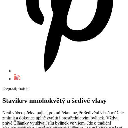
Depositphotos
Stavikrv mnohokvětý a šedivé vlasy
Není vůbec překvapující, pokud řekneme, že šedivění vlasů můžete
zmírnit a dokonce úplně zvrátit i prostřednictvím bylinek. Vždyť
právě Číňanky využívají sílu bylinek ve všem. Jde o tradiční