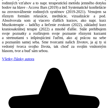
rodinných vzťahov a to napr. terapeutickú metódu jemného dotyku
bodov na hlave - Access Bars (2019) a tiež Systematické konštelácie
na zrovnovážnenie rodinných systémov (2019-2021). Venujem sa
rôznym formám relaxácie, meditácie, vizualizácie a pod.
Absolvovala som aj viacero ďalších kurzov, ako napr. kurz
Muzikoterapie – ladičky a liečenie zvukom (2022), základný kurz
kraniosakrálnej terapie (2022) a mnohé ďalšie. Stále prehlbujem
svoje poznatky a rozširujem svoje poznanie rôznymi kurzami
a stretnutiami s inšpirujúcimi ľuďmi, ako aj prácou na sebe
a poznaním samej seba. Sme tvorcami našich životov, ja aj ty si
vedomý tvorca svojho života, tak choď za svojím vnútorným
hlasom, tvor a buď sám sebou.
Všetky články autora