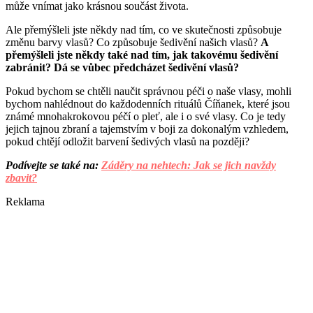
může vnímat jako krásnou součást života.
Ale přemýšleli jste někdy nad tím, co ve skutečnosti způsobuje
změnu barvy vlasů? Co způsobuje šedivění našich vlasů?
A
přemýšleli jste někdy také nad tím, jak takovému šedivění
zabránit? Dá se vůbec předcházet šedivění vlasů?
Pokud bychom se chtěli naučit správnou péči o naše vlasy, mohli
bychom nahlédnout do každodenních rituálů Číňanek, které jsou
známé mnohakrokovou péčí o pleť, ale i o své vlasy. Co je tedy
jejich tajnou zbraní a tajemstvím v boji za dokonalým vzhledem,
pokud chtějí odložit barvení šedivých vlasů na později?
Podívejte se také na:
Záděry na nehtech: Jak se jich navždy
zbavit?
Reklama