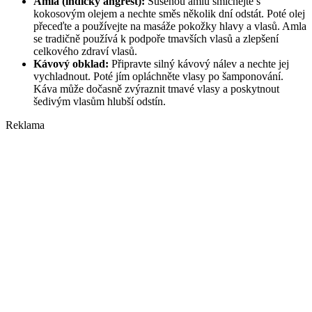
Amla (indický angrešt):
Sušenou amlu smíchejte s
kokosovým olejem a nechte směs několik dní odstát. Poté olej
přeceďte a používejte na masáže pokožky hlavy a vlasů. Amla
se tradičně používá k podpoře tmavších vlasů a zlepšení
celkového zdraví vlasů.
Kávový obklad:
Připravte silný kávový nálev a nechte jej
vychladnout. Poté jím opláchněte vlasy po šamponování.
Káva může dočasně zvýraznit tmavé vlasy a poskytnout
šedivým vlasům hlubší odstín.
Reklama