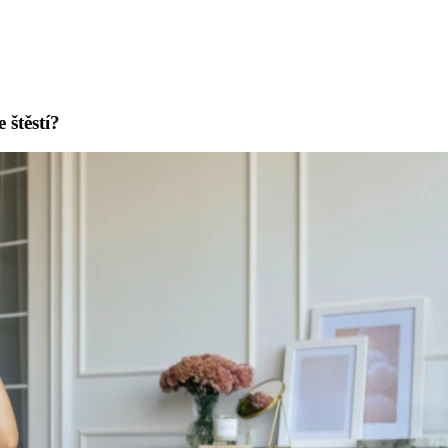
 štěstí?