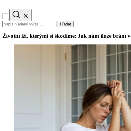
Hľadať
Životní lži, kterými si škodíme: Jak nám iluze brání ve