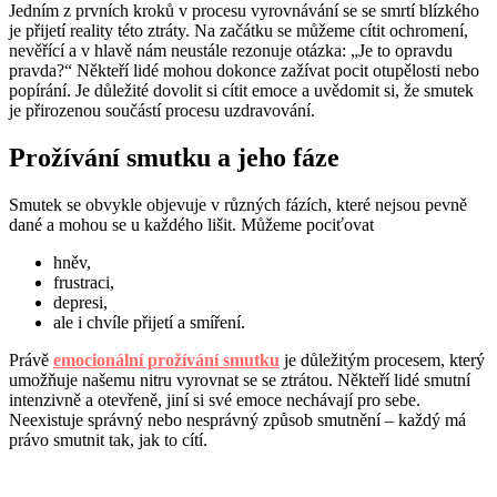
Jedním z prvních kroků v procesu vyrovnávání se se smrtí blízkého
je přijetí reality této ztráty. Na začátku se můžeme cítit ochromení,
nevěřící a v hlavě nám neustále rezonuje otázka: „Je to opravdu
pravda?“ Někteří lidé mohou dokonce zažívat pocit otupělosti nebo
popírání. Je důležité dovolit si cítit emoce a uvědomit si, že smutek
je přirozenou součástí procesu uzdravování.
Prožívání smutku a jeho fáze
Smutek se obvykle objevuje v různých fázích, které nejsou pevně
dané a mohou se u každého lišit. Můžeme pociťovat
hněv,
frustraci,
depresi,
ale i chvíle přijetí a smíření.
Právě
emocionální prožívání smutku
je důležitým procesem, který
umožňuje našemu nitru vyrovnat se se ztrátou. Někteří lidé smutní
intenzivně a otevřeně, jiní si své emoce nechávají pro sebe.
Neexistuje správný nebo nesprávný způsob smutnění – každý má
právo smutnit tak, jak to cítí.