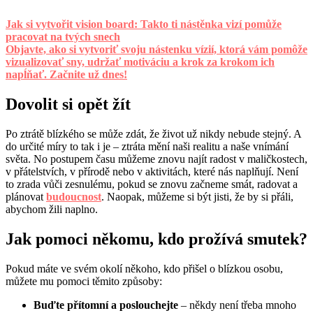
Jak si vytvořit vision board: Takto ti nástěnka vizí pomůže
pracovat na tvých snech
Objavte, ako si vytvoriť svoju nástenku vízií, ktorá vám pomôže
vizualizovať sny, udržať motiváciu a krok za krokom ich
napĺňať. Začnite už dnes!
Dovolit si opět žít
Po ztrátě blízkého se může zdát, že život už nikdy nebude stejný. A
do určité míry to tak i je – ztráta mění naši realitu a naše vnímání
světa. No postupem času můžeme znovu najít radost v maličkostech,
v přátelstvích, v přírodě nebo v aktivitách, které nás naplňují. Není
to zrada vůči zesnulému, pokud se znovu začneme smát, radovat a
plánovat
budoucnost
. Naopak, můžeme si být jisti, že by si přáli,
abychom žili naplno.
Jak pomoci někomu, kdo prožívá smutek?
Pokud máte ve svém okolí někoho, kdo přišel o blízkou osobu,
můžete mu pomoci těmito způsoby:
Buďte přítomní a poslouchejte
– někdy není třeba mnoho