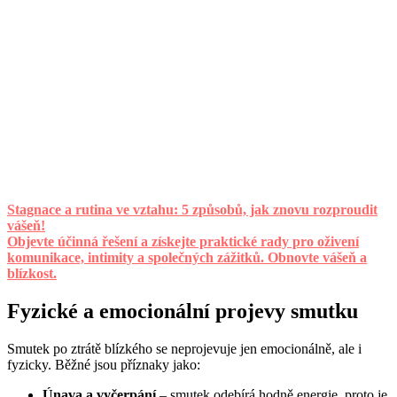
Stagnace a rutina ve vztahu: 5 způsobů, jak znovu rozproudit
vášeň!
Objevte účinná řešení a získejte praktické rady pro oživení
komunikace, intimity a společných zážitků. Obnovte vášeň a
blízkost.
Fyzické a emocionální projevy smutku
Smutek po ztrátě blízkého se neprojevuje jen emocionálně, ale i
fyzicky. Běžné jsou příznaky jako:
Únava a vyčerpání
– smutek odebírá hodně energie, proto je