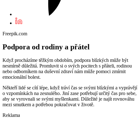
Freepik.com
Podpora od rodiny a přátel
Když procházíme těžkým obdobím, podpora blízkých může být
nesmírně důležitá. Promluvit si o svých pocitech s přáteli, rodinou
nebo odborníkem na duševní zdraví nám může pomoci zmírnit
emocionální bolest.
Někteří lidé se cítí lépe, když tráví čas se svými blízkými a vyprávějí
o vzpomínkách na zesnulého. Jiní zase potřebují určitý čas pro sebe,
aby se vyrovnali se svými myšlenkami. Důležité je najít rovnováhu
mezi smutkem a potřebou pokračovat v životě.
Reklama