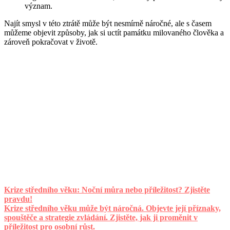
význam.
Najít smysl v této ztrátě může být nesmírně náročné, ale s časem
můžeme objevit způsoby, jak si uctít památku milovaného člověka a
zároveň pokračovat v životě.
Krize středního věku: Noční můra nebo příležitost? Zjistěte
pravdu!
Krize středního věku může být náročná. Objevte její příznaky,
spouštěče a strategie zvládání. Zjistěte, jak ji proměnit v
příležitost pro osobní růst.