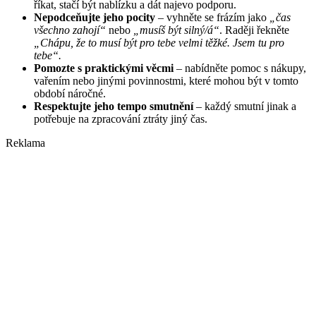
říkat, stačí být nablízku a dát najevo podporu.
Nepodceňujte jeho pocity
– vyhněte se frázím jako
„čas
všechno zahojí“
nebo
„musíš být silný/á“
. Raději řekněte
„Chápu, že to musí být pro tebe velmi těžké. Jsem tu pro
tebe“.
Pomozte s praktickými věcmi
– nabídněte pomoc s nákupy,
vařením nebo jinými povinnostmi, které mohou být v tomto
období náročné.
Respektujte jeho tempo smutnění
– každý smutní jinak a
potřebuje na zpracování ztráty jiný čas.
Reklama