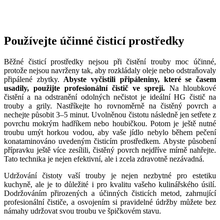
Používejte účinné čisticí prostředky
Běžné čisticí prostředky nejsou při čistění trouby moc účinné,
protože nejsou navrženy tak, aby rozkládaly oleje nebo odstraňovaly
připálené zbytky.
Abyste vyčistili připáleniny, které se časem
usadily, použijte profesionální čistič ve spreji.
Na hloubkové
čistění a na odstranění odolných nečistot je ideální HG čistič na
trouby a grily. Nastříkejte ho rovnoměrně na čistěný povrch a
nechejte působit 3–5 minut. Uvolněnou čistotu následně jen setřete z
povrchu mokrým hadříkem nebo houbičkou. Potom je ještě nutné
troubu umýt horkou vodou, aby vaše jídlo nebylo během pečení
konataminováno uvedeným čisticím prostředkem. Abyste působení
přípravku ještě více zesílili, čistěný povrch nejdříve mírně nahřejte.
Tato technika je nejen efektivní, ale i zcela zdravotně nezávadná.
Udržování čistoty vaší trouby je nejen nezbytné pro estetiku
kuchyně, ale je to důležité i pro kvalitu vašeho kulinářského úsilí.
Dodržováním přirozených a účinných čisticích metod, zahrnující
profesionální čističe, a osvojením si pravidelné údržby můžete bez
námahy udržovat svou troubu ve špičkovém stavu.