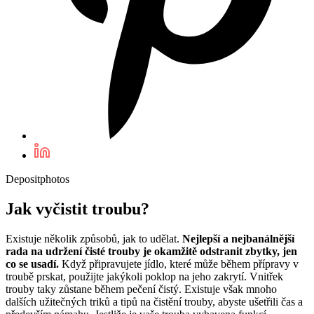
Depositphotos
Jak vyčistit troubu?
Existuje několik způsobů, jak to udělat.
Nejlepší a nejbanálnější
rada na udržení čisté trouby je okamžitě odstranit zbytky, jen
co se usadí.
Když připravujete jídlo, které může během přípravy v
troubě prskat, použijte jakýkoli poklop na jeho zakrytí. Vnitřek
trouby taky zůstane během pečení čistý. Existuje však mnoho
dalších užitečných triků a tipů na čistění trouby, abyste ušetřili čas a