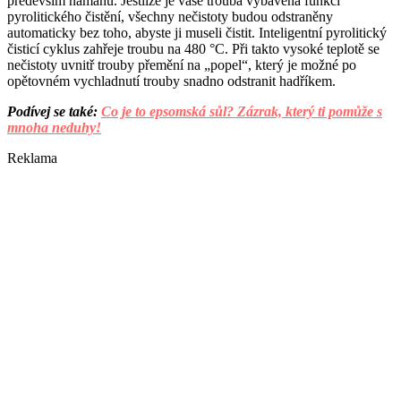
především námahu. Jestliže je vaše trouba vybavena funkcí
pyrolitického čistění, všechny nečistoty budou odstraněny
automaticky bez toho, abyste ji museli čistit. Inteligentní pyrolitický
čisticí cyklus zahřeje troubu na 480 °C. Při takto vysoké teplotě se
nečistoty uvnitř trouby přemění na „popel“, který je možné po
opětovném vychladnutí trouby snadno odstranit hadříkem.
Podívej se také:
Co je to epsomská sůl? Zázrak, který ti pomůže s
mnoha neduhy!
Reklama