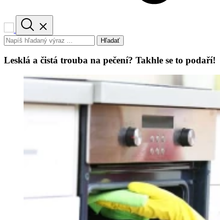
Hľadať
Lesklá a čistá trouba na pečení? Takhle se to podaří!