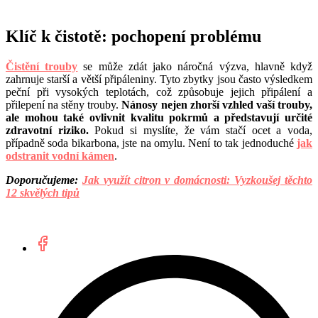
Klíč k čistotě: pochopení problému
Čistění trouby
se může zdát jako náročná výzva, hlavně když
zahrnuje starší a větší připáleniny. Tyto zbytky jsou často výsledkem
peční při vysokých teplotách, což způsobuje jejich připálení a
přilepení na stěny trouby.
Nánosy nejen zhorší vzhled vaší trouby,
ale mohou také ovlivnit kvalitu pokrmů a představují určité
zdravotní riziko.
Pokud si myslíte, že vám stačí ocet a voda,
případně soda bikarbona, jste na omylu. Není to tak jednoduché
jak
odstranit vodní kámen
.
Doporučujeme:
Jak využít citron v domácnosti: Vyzkoušej těchto
12 skvělých tipů