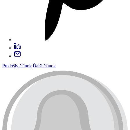
Predošlý článok
Ďalší článok