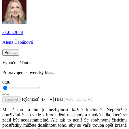
31.05.2024
Alena Čabáková
Prehrať
Vypočuť článok
Pripravujem slovenský hlas...
0:00
--:--
Rýchlosť
Hlas
Zastaviť
Mít čistou troubu je nezbytnost každé kuchyně. Nepřetržité
používání často vede k hromadění mastnoty a zbytků jídla, které se
zdají být neodstranitelné. Ale tak to není! Se správnými čisticími
prostředky můžete dosáhnout toho, aby se vaše trouba opět krásně