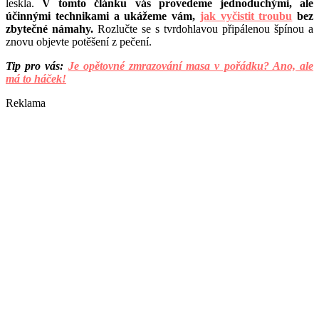
leskla.
V tomto článku vás provedeme jednoduchými, ale
účinnými technikami a ukážeme vám,
jak vyčistit troubu
bez
zbytečné námahy.
Rozlučte se s tvrdohlavou připálenou špínou a
znovu objevte potěšení z pečení.
Tip pro vás:
Je opětovné zmrazování masa v pořádku? Ano, ale
má to háček!
Reklama