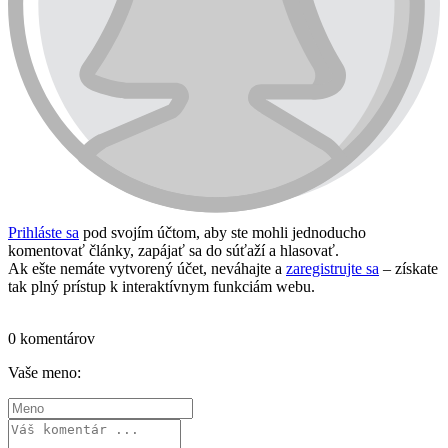
Prihláste sa
pod svojím účtom, aby ste mohli jednoducho
komentovať články, zapájať sa do súťaží a hlasovať.
Ak ešte nemáte vytvorený účet, neváhajte a
zaregistrujte sa
– získate
tak plný prístup k interaktívnym funkciám webu.
Prihlásiť sa / vytvoriť účet
0 komentárov
Vaše meno: