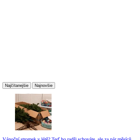
Najčítanejšie
Najnovšie
Vánoční stromek v létě? Teď ho radši schováte, ale za pár měsíců