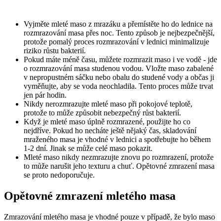
Vyjměte mleté maso z mrazáku a přemístěte ho do lednice na
rozmrazování masa přes noc. Tento způsob je nejbezpečnější,
protože pomalý proces rozmrazování v lednici minimalizuje
riziko růstu bakterií.
Pokud máte méně času, můžete rozmrazit maso i ve vodě - jde
o rozmrazování masa studenou vodou. Vložte maso zabalené
v nepropustném sáčku nebo obalu do studené vody a občas ji
vyměňujte, aby se voda neochladila. Tento proces může trvat
jen pár hodin.
Nikdy nerozmrazujte mleté maso při pokojové teplotě,
protože to může způsobit nebezpečný růst bakterií.
Když je mleté maso úplně rozmrazené, použijte ho co
nejdříve. Pokud ho necháte ještě nějaký čas, skladování
mraženého masa je vhodné v lednici a spotřebujte ho během
1-2 dní. Jinak se může celé maso pokazit.
Mleté maso nikdy nezmrazujte znovu po rozmrazení, protože
to může narušit jeho texturu a chuť. Opětovné zmrazení masa
se proto nedoporučuje.
Opětovné zmrazení mletého masa
Zmrazování mletého masa je vhodné pouze v případě, že bylo maso