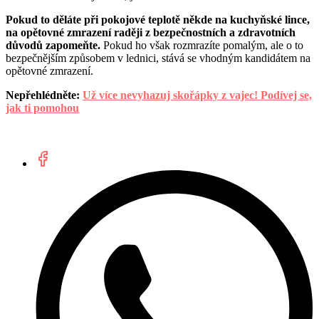
Pokud to děláte při pokojové teplotě někde na kuchyňské lince,
na opětovné zmrazení raději z bezpečnostních a zdravotních
důvodů zapomeňte.
Pokud ho však rozmrazíte pomalým, ale o to
bezpečnějším způsobem v lednici, stává se vhodným kandidátem na
opětovné zmrazení.
Nepřehlédněte:
Už více nevyhazuj skořápky z vajec! Podívej se,
jak ti pomohou