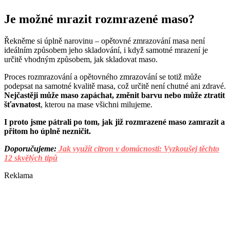
Je možné mrazit rozmrazené maso?
Řekněme si úplně narovinu – opětovné zmrazování masa není
ideálním způsobem jeho skladování, i když samotné mrazení je
určitě vhodným způsobem, jak skladovat maso.
Proces rozmrazování a opětovného zmrazování se totiž může
podepsat na samotné kvalitě masa, což určitě není chutné ani zdravé.
Nejčastěji může maso zapáchat, změnit barvu nebo může ztratit
šťavnatost
, kterou na mase všichni milujeme.
I proto jsme pátrali po tom, jak již rozmrazené maso zamrazit a
přitom ho úplně nezničit.
Doporučujeme:
Jak využít citron v domácnosti: Vyzkoušej těchto
12 skvělých tipů
Reklama