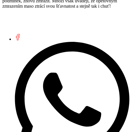
podmínek, znovu zmrazit. Mnozí však uvádějí, že opětovným
zmrazením maso ztrácí svou šťavnatost a stejně tak i chuť!