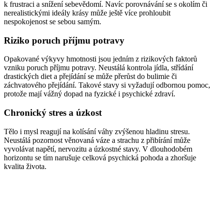
k frustraci a snížení sebevědomí. Navíc porovnávání se s okolím či
nerealistickými ideály krásy může ještě více prohloubit
nespokojenost se sebou samým.
Riziko poruch příjmu potravy
Opakované výkyvy hmotnosti jsou jedním z rizikových faktorů
vzniku poruch příjmu potravy. Neustálá kontrola jídla, střídání
drastických diet a přejídání se může přerůst do bulimie či
záchvatového přejídání. Takové stavy si vyžadují odbornou pomoc,
protože mají vážný dopad na fyzické i psychické zdraví.
Chronický stres a úzkost
Tělo i mysl reagují na kolísání váhy zvýšenou hladinu stresu.
Neustálá pozornost věnovaná váze a strachu z přibírání může
vyvolávat napětí, nervozitu a úzkostné stavy. V dlouhodobém
horizontu se tím narušuje celková psychická pohoda a zhoršuje
kvalita života.