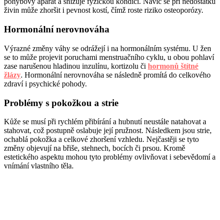
pohybový aparát a snižuje fyzickou kondici. Navíc se při nedostatku
živin může zhoršit i pevnost kostí, čímž roste riziko osteoporózy.
Hormonální nerovnováha
Výrazné změny váhy se odrážejí i na hormonálním systému. U žen
se to může projevit poruchami menstruačního cyklu, u obou pohlaví
zase narušenou hladinou inzulínu, kortizolu či
hormonů štítné
žlázy
. Hormonální nerovnováha se následně promítá do celkového
zdraví i psychické pohody.
Problémy s pokožkou a strie
Kůže se musí při rychlém přibírání a hubnutí neustále natahovat a
stahovat, což postupně oslabuje její pružnost. Následkem jsou strie,
ochablá pokožka a celkové zhoršení vzhledu. Nejčastěji se tyto
změny objevují na břiše, stehnech, bocích či prsou. Kromě
estetického aspektu mohou tyto problémy ovlivňovat i sebevědomí a
vnímání vlastního těla.