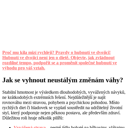
Proč mu kila mizí rychleji? Pravdy o hubnutí ve dvojici!
Hubnutí ve dvojici není jen o dietě. Objevte, jak zvládnout
rozdílné tempo, podpořit se a proměnit společné hubnutí ve
výhodu pro váš vztah.
Jak se vyhnout neustálým změnám váhy?
Stabilní hmotnost je výsledkem dlouhodobých, vyvážených návyků,
ne krátkodobých extrémních řešení. Nejdůležitější je najít
rovnováhu mezi stravou, pohybem a psychickou pohodou. Místo
rychlých diet či hladovek se vyplatí soustředit na udržitelný životní
styl, který podporuje nejen pěknou postavu, ale především zdraví.
Důležitou roli hraje několik pilířů:
Vyvážená strava
– pestré jídlo bohaté na bílkoviny, vlákninu