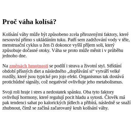
Proč váha kolísá?
Kolísání váhy může být způsobeno zcela přirozenými faktory, které
nesouvisí přímo s ukládáním tuku. Patří sem zadržování vody v těle,
menstruační cyklus u žen či dokonce vyšší příjem soli, který
způsobuje dočasné otoky. Váha se proto může měnit i v průběhu
jednoho dne.
Na
změnách hmotnosti
se podílí i strava a životní styl. Střídání
období přísných diet a následného „dopřávání si“ vytváří velké
rozdíly, které jsou typické pro jojo efekt. Organismus tak dostává
protichůdné signály, což negativně ovlivňuje jeho metabolismus.
Svoji roli hraje i stres a nedostatek spánku. Oba tyto faktory
ovlivňují hormony, které regulují pocit hladu a sytosti. Člověk má
pak tendenci sahat po kalorických jídlech a přibírá, následně se snaží
zhubnout, čímž se začíná začarovaný kruh kolísání váhy.