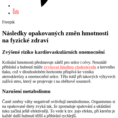
Freepik
Následky opakovaných změn hmotnosti
na fyzické zdraví
Zvýšené riziko kardiovaskulárních onemocnění
Kolísání hmotnosti představuje zátěž pro srdce i cévy. Neustálé
přibírání a hubnutí může
zvyšovat hladinu cholesterolu
a krevního
tlaku, což v dlouhodobém horizontu přispívá ke vzniku
aterosklerózy a onemocnění srdce. Tělo totiž při takových výkyvech
zažívá stres, který se projevuje i na oběhové soustavě.
Narušení metabolismu
Časté změny váhy negativně ovlivňují metabolismus. Organismus si
na opakované diety zvyká tak, že zpomaluje spalování a ukládání
tuku začíná ještě efektivněji. To vede k tzv. jojo efektu, při kterém je
každé další hubnutí těžší a přibírání rychlejší.