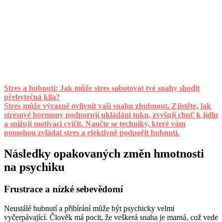
Stres a hubnutí: Jak může stres sabotovat tvé snahy shodit
přebytečná kila?
Stres může výrazně ovlivnit vaši snahu zhubnout. Zjistěte, jak
stresové hormony podporují ukládání tuku, zvyšují chuť k jídlu
a snižují motivaci cvičit. Naučte se techniky, které vám
pomohou zvládat stres a efektivně podpořit hubnutí.
Následky opakovaných změn hmotnosti
na psychiku
Frustrace a nízké sebevědomí
Neustálé hubnutí a přibírání může být psychicky velmi
vyčerpávající. Člověk má pocit, že veškerá snaha je marná, což vede