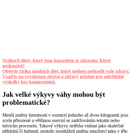
Nejhorší diety, které jsou hazardem se zdravím: Které
nezkoušet?
Objevte rizika módních diet, které mohou poškodit vaše zdraví.
Vsaďte na vyváženou stravu a zdravý přístup pro udržitelné
výsledky bez kompromisů.
Jak velké výkyvy váhy mohou být
problematické?
Menší změny hmotnosti v rozmezí jednoho až dvou kilogramů jsou
zcela přirozené a většinou souvisí se zadržováním tekutin nebo
trávicím procesem. Takové výkyvy netřeba vnímat jako skutečné
přibírání či hubnutí, protože neodrážejí změnu množství tuku v těle.