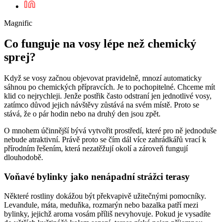
Magnific
Co funguje na vosy lépe než chemický
sprej?
Když se vosy začnou objevovat pravidelně, mnozí automaticky
sáhnou po chemických přípravcích. Je to pochopitelné. Chceme mít
klid co nejrychleji. Jenže postřik často odstraní jen jednotlivé vosy,
zatímco důvod jejich návštěvy zůstává na svém místě. Proto se
stává, že o pár hodin nebo na druhý den jsou zpět.
O mnohem účinnější bývá vytvořit prostředí, které pro ně jednoduše
nebude atraktivní. Právě proto se čím dál více zahrádkářů vrací k
přírodním řešením, která nezatěžují okolí a zároveň fungují
dlouhodobě.
Voňavé bylinky jako nenápadní strážci terasy
Některé rostliny dokážou být překvapivě užitečnými pomocníky.
Levandule, máta, meduňka, rozmarýn nebo bazalka patří mezi
bylinky, jejichž aroma vosám příliš nevyhovuje. Pokud je vysadíte