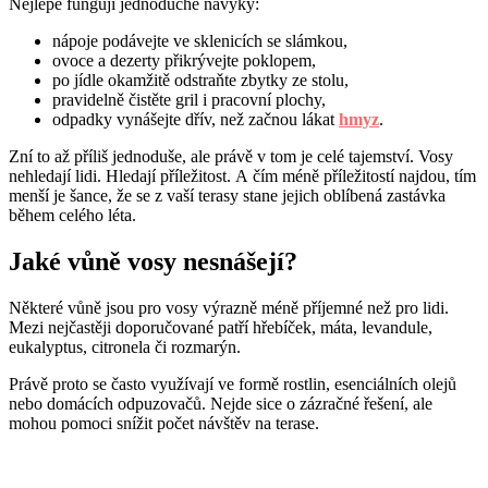
Nejlépe fungují jednoduché návyky:
nápoje podávejte ve sklenicích se slámkou,
ovoce a dezerty přikrývejte poklopem,
po jídle okamžitě odstraňte zbytky ze stolu,
pravidelně čistěte gril i pracovní plochy,
odpadky vynášejte dřív, než začnou lákat
hmyz
.
Zní to až příliš jednoduše, ale právě v tom je celé tajemství. Vosy
nehledají lidi. Hledají příležitost. A čím méně příležitostí najdou, tím
menší je šance, že se z vaší terasy stane jejich oblíbená zastávka
během celého léta.
Jaké vůně vosy nesnášejí?
Některé vůně jsou pro vosy výrazně méně příjemné než pro lidi.
Mezi nejčastěji doporučované patří hřebíček, máta, levandule,
eukalyptus, citronela či rozmarýn.
Právě proto se často využívají ve formě rostlin, esenciálních olejů
nebo domácích odpuzovačů. Nejde sice o zázračné řešení, ale
mohou pomoci snížit počet návštěv na terase.