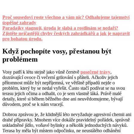
Proč sousedovi roste všechno a vám nic? Odhalujeme tajemství
úspěšné zahrady
Paradajky stagnují, úroda je slabá a rostlinám se nedaří?
Zjistěte nejčastější chyby českých zahrádkářů a jak je napravit
pro bohatou úrodu.
Když pochopíte vosy, přestanou být
problémem
Vosy patří k létu stejně jako vůně čerstvě
posečené trávy
,
dozrávající ovoce či večerní grilování s přáteli. Ačkoliv jejich
přítomnost může být nepříjemná, ve většině případů nejde o
problém, který by se nedal vyřešit. Často stačí podívat se na svou
terasu jejich očima a odhalit, co je sem vlastně láká. Právě malé
detaily, které si během běžného dne ani neuvědomujeme, bývají
důvodem, proč se k nám vracejí.
Dobrou zprávou je, že klidnější léto nevyžaduje agresivní chemii ani
drahé přípravky. Mnohem více dokáže pravidelný pořádek, správně
uskladněné jídlo, voňavé bylinky a několik jednoduchých návyků.
Terasa by měla být místem odpočinku, ne neustálého odhánění