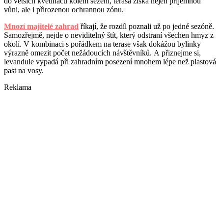
do větších květináčů kolem sezení, terasa získá nejen příjemnou
vůni, ale i přirozenou ochrannou zónu.
Mnozí majitelé zahrad
říkají, že rozdíl poznali už po jedné sezóně.
Samozřejmě, nejde o neviditelný štít, který odstraní všechen hmyz z
okolí. V kombinaci s pořádkem na terase však dokážou bylinky
výrazně omezit počet nežádoucích návštěvníků. A přiznejme si,
levandule vypadá při zahradním posezení mnohem lépe než plastová
past na vosy.
Reklama