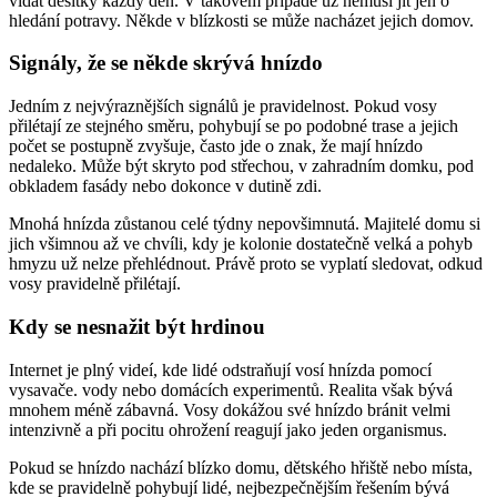
vídat desítky každý den. V takovém případě už nemusí jít jen o
hledání potravy. Někde v blízkosti se může nacházet jejich domov.
Signály, že se někde skrývá hnízdo
Jedním z nejvýraznějších signálů je pravidelnost. Pokud vosy
přilétají ze stejného směru, pohybují se po podobné trase a jejich
počet se postupně zvyšuje, často jde o znak, že mají hnízdo
nedaleko. Může být skryto pod střechou, v zahradním domku, pod
obkladem fasády nebo dokonce v dutině zdi.
Mnohá hnízda zůstanou celé týdny nepovšimnutá. Majitelé domu si
jich všimnou až ve chvíli, kdy je kolonie dostatečně velká a pohyb
hmyzu už nelze přehlédnout. Právě proto se vyplatí sledovat, odkud
vosy pravidelně přilétají.
Kdy se nesnažit být hrdinou
Internet je plný videí, kde lidé odstraňují vosí hnízda pomocí
vysavače. vody nebo domácích experimentů. Realita však bývá
mnohem méně zábavná. Vosy dokážou své hnízdo bránit velmi
intenzivně a při pocitu ohrožení reagují jako jeden organismus.
Pokud se hnízdo nachází blízko domu, dětského hřiště nebo místa,
kde se pravidelně pohybují lidé, nejbezpečnějším řešením bývá