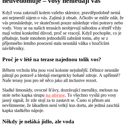
neuvědomuje – vosy nehledají vás
Když vosa zakrouží kolem vašeho sklenice, pravděpodobně nemá
ani nejmenší zájem o vás. Zajímá ji obsah. Ačkoliv se může zdát, že
vás pronásleduje, ve skutečnosti pouze následuje vůni potravy nebo
vody. Vosy se na našich terasách neobjevují náhodou a téměř vždy
mají velmi konkrétní důvod, proč se vracejí. Když pochopíte, co je
přitahuje, bude mnohem jednodušší zabránit tomu, aby se z
příjemného letního posezení stala neustálá válka s bzučícími
návštěvníky.
Proč je v létě na terase najednou tolik vos?
Během vrcholu léta jsou vosí kolonie nejsilnější. Dělnice neustále
pátrají po potravě a hledají energeticky bohaté zdroje. A upřímně?
Naše terasy jsou pro ně něco jako all inclusive rezort.
Sladké limonády, ovocné šťávy, dozrávající meruňky, meloun na
stole nebo kapka sirupu
na ubruse
. To všechno vysílá pro vosy
jasný signál, že zde stojí za to zastavit se. Často si přitom ani
nevšimneme, že lákadlem není velký kus dortu, ale jediná zaschlá
kapka sladkého nápoje.
Někdy je neláká jídlo, ale voda