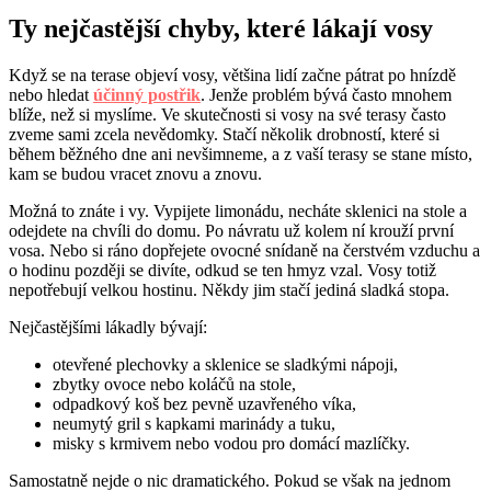
Ty nejčastější chyby, které lákají vosy
Když se na terase objeví vosy, většina lidí začne pátrat po hnízdě
nebo hledat
účinný postřik
. Jenže problém bývá často mnohem
blíže, než si myslíme. Ve skutečnosti si vosy na své terasy často
zveme sami zcela nevědomky. Stačí několik drobností, které si
během běžného dne ani nevšimneme, a z vaší terasy se stane místo,
kam se budou vracet znovu a znovu.
Možná to znáte i vy. Vypijete limonádu, necháte sklenici na stole a
odejdete na chvíli do domu. Po návratu už kolem ní krouží první
vosa. Nebo si ráno dopřejete ovocné snídaně na čerstvém vzduchu a
o hodinu později se divíte, odkud se ten hmyz vzal. Vosy totiž
nepotřebují velkou hostinu. Někdy jim stačí jediná sladká stopa.
Nejčastějšími lákadly bývají:
otevřené plechovky a sklenice se sladkými nápoji,
zbytky ovoce nebo koláčů na stole,
odpadkový koš bez pevně uzavřeného víka,
neumytý gril s kapkami marinády a tuku,
misky s krmivem nebo vodou pro domácí mazlíčky.
Samostatně nejde o nic dramatického. Pokud se však na jednom