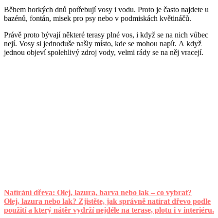
Během horkých dnů potřebují vosy i vodu. Proto je často najdete u
bazénů, fontán, misek pro psy nebo v podmiskách květináčů.
Právě proto bývají některé terasy plné vos, i když se na nich vůbec
nejí. Vosy si jednoduše našly místo, kde se mohou napít. A když
jednou objeví spolehlivý zdroj vody, velmi rády se na něj vracejí.
Natírání dřeva: Olej, lazura, barva nebo lak – co vybrat?
Olej, lazura nebo lak? Zjistěte, jak správně natírat dřevo podle
použití a který nátěr vydrží nejdéle na terase, plotu i v interiéru.