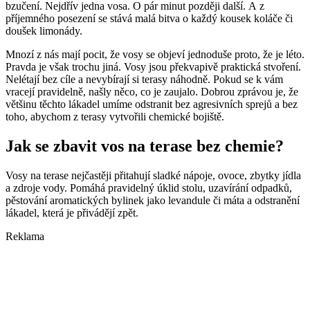
bzučení. Nejdřív jedna vosa. O pár minut později další. A z
příjemného posezení se stává malá bitva o každý kousek koláče či
doušek limonády.
Mnozí z nás mají pocit, že vosy se objeví jednoduše proto, že je léto.
Pravda je však trochu jiná. Vosy jsou překvapivě praktická stvoření.
Nelétají bez cíle a nevybírají si terasy náhodně. Pokud se k vám
vracejí pravidelně, našly něco, co je zaujalo. Dobrou zprávou je, že
většinu těchto lákadel umíme odstranit bez agresivních sprejů a bez
toho, abychom z terasy vytvořili chemické bojiště.
Jak se zbavit vos na terase bez chemie?
Vosy na terase nejčastěji přitahují sladké nápoje, ovoce, zbytky jídla
a zdroje vody. Pomáhá pravidelný úklid stolu, uzavírání odpadků,
pěstování aromatických bylinek jako levandule či máta a odstranění
lákadel, která je přivádějí zpět.
Reklama