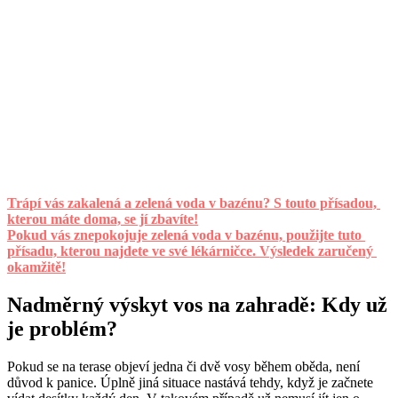
Trápí vás zakalená a zelená voda v bazénu? S touto přísadou,
kterou máte doma, se jí zbavíte!
Pokud vás znepokojuje zelená voda v bazénu, použijte tuto
přísadu, kterou najdete ve své lékárničce. Výsledek zaručený
okamžitě!
Nadměrný výskyt vos na zahradě: Kdy už
je problém?
Pokud se na terase objeví jedna či dvě vosy během oběda, není
důvod k panice. Úplně jiná situace nastává tehdy, když je začnete