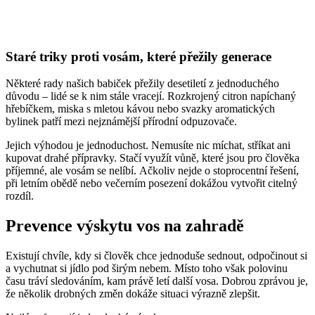
Staré triky proti vosám, které přežily generace
Některé rady našich babiček přežily desetiletí z jednoduchého
důvodu – lidé se k nim stále vracejí. Rozkrojený citron napíchaný
hřebíčkem, miska s mletou kávou nebo svazky aromatických
bylinek patří mezi nejznámější přírodní odpuzovače.
Jejich výhodou je jednoduchost. Nemusíte nic míchat, stříkat ani
kupovat drahé přípravky. Stačí využít vůně, které jsou pro člověka
příjemné, ale vosám se nelíbí. Ačkoliv nejde o stoprocentní řešení,
při letním obědě nebo večerním posezení dokážou vytvořit citelný
rozdíl.
Prevence výskytu vos na zahradě
Existují chvíle, kdy si člověk chce jednoduše sednout, odpočinout si
a vychutnat si jídlo pod širým nebem. Místo toho však polovinu
času tráví sledováním, kam právě letí další vosa. Dobrou zprávou je,
že několik drobných změn dokáže situaci výrazně zlepšit.