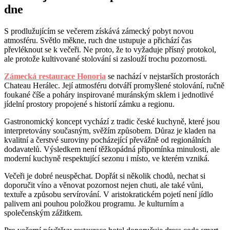
dne
S prodlužujícím se večerem získává zámecký pobyt novou
atmosféru. Světlo měkne, ruch dne ustupuje a přichází čas
převléknout se k večeři. Ne proto, že to vyžaduje přísný protokol,
ale protože kultivované stolování si zaslouží trochu pozornosti.
Zámecká restaurace Honoria
se nachází v nejstarších prostorách
Chateau Herálec. Její atmosféru dotváří promyšlené stolování, ručně
foukané číše a poháry inspirované muránským sklem i jednotlivé
jídelní prostory propojené s historií zámku a regionu.
Gastronomický koncept vychází z tradic české kuchyně, které jsou
interpretovány současným, svěžím způsobem. Důraz je kladen na
kvalitní a čerstvé suroviny pocházející převážně od regionálních
dodavatelů. Výsledkem není těžkopádná připomínka minulosti, ale
moderní kuchyně respektující sezonu i místo, ve kterém vzniká.
Večeři je dobré neuspěchat. Dopřát si několik chodů, nechat si
doporučit víno a věnovat pozornost nejen chuti, ale také vůni,
textuře a způsobu servírování. V aristokratickém pojetí není jídlo
palivem ani pouhou položkou programu. Je kulturním a
společenským zážitkem.