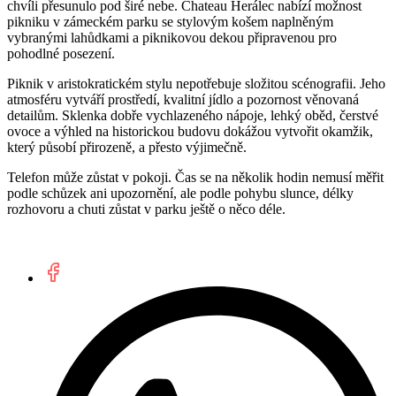
chvíli přesunulo pod širé nebe. Chateau Herálec nabízí možnost
pikniku v zámeckém parku se stylovým košem naplněným
vybranými lahůdkami a piknikovou dekou připravenou pro
pohodlné posezení.
Piknik v aristokratickém stylu nepotřebuje složitou scénografii. Jeho
atmosféru vytváří prostředí, kvalitní jídlo a pozornost věnovaná
detailům. Sklenka dobře vychlazeného nápoje, lehký oběd, čerstvé
ovoce a výhled na historickou budovu dokážou vytvořit okamžik,
který působí přirozeně, a přesto výjimečně.
Telefon může zůstat v pokoji. Čas se na několik hodin nemusí měřit
podle schůzek ani upozornění, ale podle pohybu slunce, délky
rozhovoru a chuti zůstat v parku ještě o něco déle.