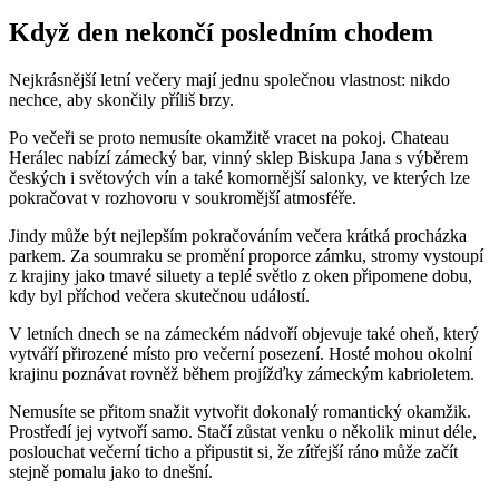
Když den nekončí posledním chodem
Nejkrásnější letní večery mají jednu společnou vlastnost: nikdo
nechce, aby skončily příliš brzy.
Po večeři se proto nemusíte okamžitě vracet na pokoj. Chateau
Herálec nabízí zámecký bar, vinný sklep Biskupa Jana s výběrem
českých i světových vín a také komornější salonky, ve kterých lze
pokračovat v rozhovoru v soukromější atmosféře.
Jindy může být nejlepším pokračováním večera krátká procházka
parkem. Za soumraku se promění proporce zámku, stromy vystoupí
z krajiny jako tmavé siluety a teplé světlo z oken připomene dobu,
kdy byl příchod večera skutečnou událostí.
V letních dnech se na zámeckém nádvoří objevuje také oheň, který
vytváří přirozené místo pro večerní posezení. Hosté mohou okolní
krajinu poznávat rovněž během projížďky zámeckým kabrioletem.
Nemusíte se přitom snažit vytvořit dokonalý romantický okamžik.
Prostředí jej vytvoří samo. Stačí zůstat venku o několik minut déle,
poslouchat večerní ticho a připustit si, že zítřejší ráno může začít
stejně pomalu jako to dnešní.