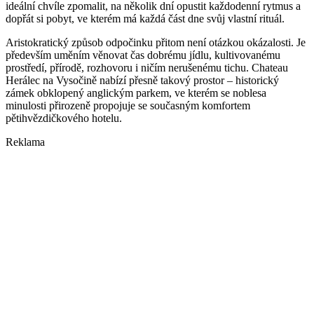
ideální chvíle zpomalit, na několik dní opustit každodenní rytmus a
dopřát si pobyt, ve kterém má každá část dne svůj vlastní rituál.
Aristokratický způsob odpočinku přitom není otázkou okázalosti. Je
především uměním věnovat čas dobrému jídlu, kultivovanému
prostředí, přírodě, rozhovoru i ničím nerušenému tichu. Chateau
Herálec na Vysočině nabízí přesně takový prostor – historický
zámek obklopený anglickým parkem, ve kterém se noblesa
minulosti přirozeně propojuje se současným komfortem
pětihvězdičkového hotelu.
Reklama