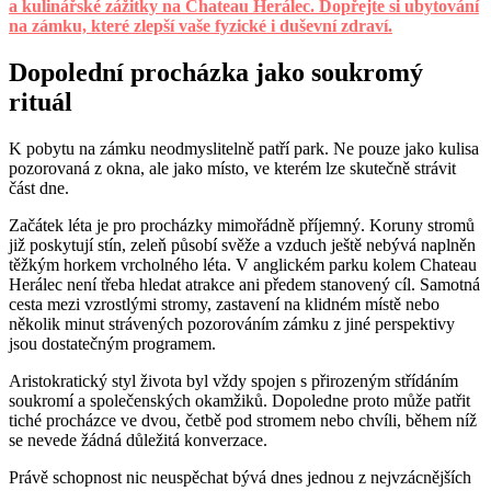
a kulinářské zážitky na Chateau Herálec. Dopřejte si ubytování
na zámku, které zlepší vaše fyzické i duševní zdraví.
Dopolední procházka jako soukromý
rituál
K pobytu na zámku neodmyslitelně patří park. Ne pouze jako kulisa
pozorovaná z okna, ale jako místo, ve kterém lze skutečně strávit
část dne.
Začátek léta je pro procházky mimořádně příjemný. Koruny stromů
již poskytují stín, zeleň působí svěže a vzduch ještě nebývá naplněn
těžkým horkem vrcholného léta. V anglickém parku kolem Chateau
Herálec není třeba hledat atrakce ani předem stanovený cíl. Samotná
cesta mezi vzrostlými stromy, zastavení na klidném místě nebo
několik minut strávených pozorováním zámku z jiné perspektivy
jsou dostatečným programem.
Aristokratický styl života byl vždy spojen s přirozeným střídáním
soukromí a společenských okamžiků. Dopoledne proto může patřit
tiché procházce ve dvou, četbě pod stromem nebo chvíli, během níž
se nevede žádná důležitá konverzace.
Právě schopnost nic neuspěchat bývá dnes jednou z nejvzácnějších