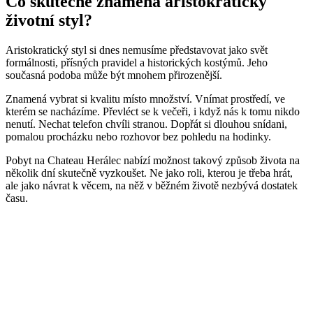
Co skutečně znamená aristokratický
životní styl?
Aristokratický styl si dnes nemusíme představovat jako svět
formálnosti, přísných pravidel a historických kostýmů. Jeho
současná podoba může být mnohem přirozenější.
Znamená vybrat si kvalitu místo množství. Vnímat prostředí, ve
kterém se nacházíme. Převléct se k večeři, i když nás k tomu nikdo
nenutí. Nechat telefon chvíli stranou. Dopřát si dlouhou snídani,
pomalou procházku nebo rozhovor bez pohledu na hodinky.
Pobyt na Chateau Herálec nabízí možnost takový způsob života na
několik dní skutečně vyzkoušet. Ne jako roli, kterou je třeba hrát,
ale jako návrat k věcem, na něž v běžném životě nezbývá dostatek
času.