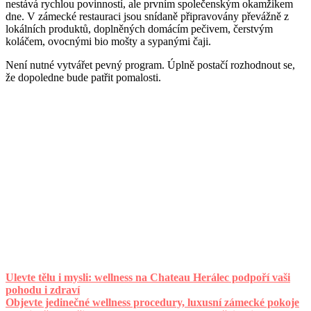
nestává rychlou povinností, ale prvním společenským okamžikem
dne. V zámecké restauraci jsou snídaně připravovány převážně z
lokálních produktů, doplněných domácím pečivem, čerstvým
koláčem, ovocnými bio mošty a sypanými čaji.
Není nutné vytvářet pevný program. Úplně postačí rozhodnout se,
že dopoledne bude patřit pomalosti.
Ulevte tělu i mysli: wellness na Chateau Herálec podpoří vaši
pohodu i zdraví
Objevte jedinečné wellness procedury, luxusní zámecké pokoje