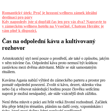
Romantický útek: Proč je luxusní wellness zámek ideální
destinací pro páry
Kdy naposledy jste si dopřáli čas jen pro vás dva? Napravte to
v zámeckém wellness hotelu na Vysočině. Chateau Herálec je
vám plně k dispozici.
Čas na odpolední kávu a kultivovaný
rozhovor
Aristokratický styl není pouze o prostředí, ale také o způsobu, jakým
v něm trávíme čas. Odpolední káva proto nemusí být krátkou
zastávkou mezi dvěma aktivitami. Může se stát samostatným
rituálem.
Kavárna Agasia nabízí výhled do zámeckého parteru a prostor pro
pomalé odpolední posezení. Zvolit si kávu, dezert, sklenku vína
nebo čaj a věnovat následující hodinu pouze člověku sedícímu
naproti je možná nenápadný, ale stále vzácnější druh zážitku.
Není třeba mluvit o práci ani řešit velká životní rozhodnutí. Začátek
léta přeje lehkým tématům, plánům na další cesty, vzpomínkám i
tichu, které mezi dvěma lidmi nepůsobí nepříjemně.