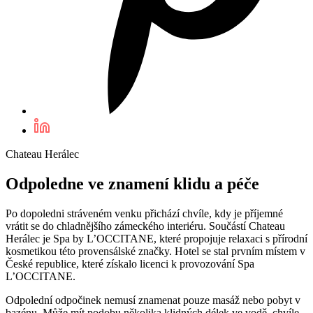
Chateau Herálec
Odpoledne ve znamení klidu a péče
Po dopoledni stráveném venku přichází chvíle, kdy je příjemné
vrátit se do chladnějšího zámeckého interiéru. Součástí Chateau
Herálec je Spa by L’OCCITANE, které propojuje relaxaci s přírodní
kosmetikou této provensálské značky. Hotel se stal prvním místem v
České republice, které získalo licenci k provozování Spa
L’OCCITANE.
Odpolední odpočinek nemusí znamenat pouze masáž nebo pobyt v
bazénu. Může mít podobu několika klidných délek ve vodě, chvíle