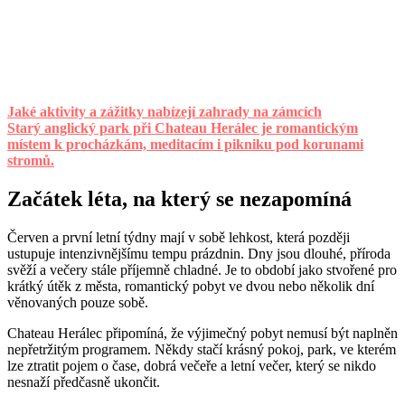
Jaké aktivity a zážitky nabízejí zahrady na zámcích
Starý anglický park při Chateau Herálec je romantickým
místem k procházkám, meditacím i pikniku pod korunami
stromů.
Začátek léta, na který se nezapomíná
Červen a první letní týdny mají v sobě lehkost, která později
ustupuje intenzivnějšímu tempu prázdnin. Dny jsou dlouhé, příroda
svěží a večery stále příjemně chladné. Je to období jako stvořené pro
krátký útěk z města, romantický pobyt ve dvou nebo několik dní
věnovaných pouze sobě.
Chateau Herálec připomíná, že výjimečný pobyt nemusí být naplněn
nepřetržitým programem. Někdy stačí krásný pokoj, park, ve kterém
lze ztratit pojem o čase, dobrá večeře a letní večer, který se nikdo
nesnaží předčasně ukončit.