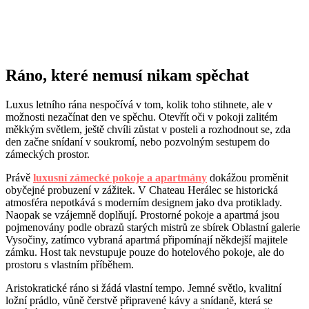
Ráno, které nemusí nikam spěchat
Luxus letního rána nespočívá v tom, kolik toho stihnete, ale v
možnosti nezačínat den ve spěchu. Otevřít oči v pokoji zalitém
měkkým světlem, ještě chvíli zůstat v posteli a rozhodnout se, zda
den začne snídaní v soukromí, nebo pozvolným sestupem do
zámeckých prostor.
Právě
luxusní zámecké pokoje a apartmány
dokážou proměnit
obyčejné probuzení v zážitek. V Chateau Herálec se historická
atmosféra nepotkává s moderním designem jako dva protiklady.
Naopak se vzájemně doplňují. Prostorné pokoje a apartmá jsou
pojmenovány podle obrazů starých mistrů ze sbírek Oblastní galerie
Vysočiny, zatímco vybraná apartmá připomínají někdejší majitele
zámku. Host tak nevstupuje pouze do hotelového pokoje, ale do
prostoru s vlastním příběhem.
Aristokratické ráno si žádá vlastní tempo. Jemné světlo, kvalitní
ložní prádlo, vůně čerstvě připravené kávy a snídaně, která se