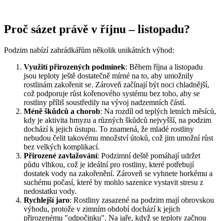
Proč sázet právě v říjnu – listopadu?
Podzim nabízí zahrádkářům několik unikátních výhod:
Využití přirozených podmínek
: Během října a listopadu
jsou teploty ještě dostatečně mírné na to, aby umožnily
rostlinám zakořenit se. Zároveň začínají být noci chladnější,
což podporuje růst kořenového systému bez toho, aby se
rostliny příliš soustředily na vývoj nadzemních částí.
Méně škůdců a chorob
: Na rozdíl od teplých letních měsíců,
kdy je aktivita hmyzu a různých škůdců nejvyšší, na podzim
dochází k jejich ústupu. To znamená, že mladé rostliny
nebudou čelit takovému množství útoků, což jim umožní růst
bez velkých komplikací.
Přirozené zavlažování
: Podzimní deště pomáhají udržet
půdu vlhkou, což je ideální pro rostliny, které potřebují
dostatek vody na zakořenění. Zároveň se vyhnete horkému a
suchému počasí, které by mohlo sazenice vystavit stresu z
nedostatku vody.
Rychlejší jaro
: Rostliny zasazené na podzim mají obrovskou
výhodu, protože v zimním období dochází k jejich
přirozenému "odpočinku". Na jaře, když se teploty začnou