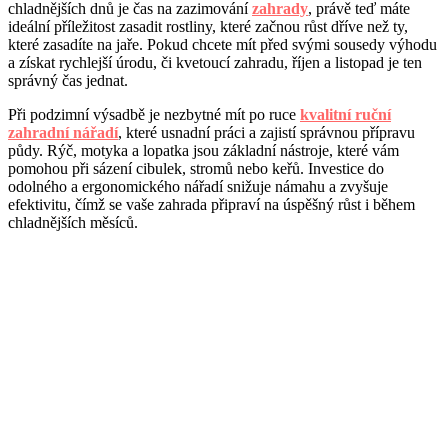
chladnějších dnů je čas na zazimování
zahrady
, právě teď máte
ideální příležitost zasadit rostliny, které začnou růst dříve než ty,
které zasadíte na jaře. Pokud chcete mít před svými sousedy výhodu
a získat rychlejší úrodu, či kvetoucí zahradu, říjen a listopad je ten
správný čas jednat.
Při podzimní výsadbě je nezbytné mít po ruce
kvalitní ruční
zahradní nářadí
, které usnadní práci a zajistí správnou přípravu
půdy. Rýč, motyka a lopatka jsou základní nástroje, které vám
pomohou při sázení cibulek, stromů nebo keřů. Investice do
odolného a ergonomického nářadí snižuje námahu a zvyšuje
efektivitu, čímž se vaše zahrada připraví na úspěšný růst i během
chladnějších měsíců.