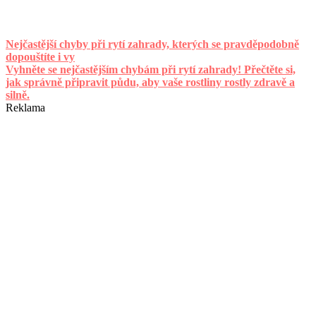
Nejčastější chyby při rytí zahrady, kterých se pravděpodobně
dopouštíte i vy
Vyhněte se nejčastějším chybám při rytí zahrady! Přečtěte si,
jak správně připravit půdu, aby vaše rostliny rostly zdravě a
silně.
Reklama