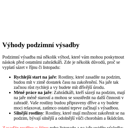
Výhody podzimní výsadby
Podzimní výsadba má několik výhod, které vám mohou poskytnout
náskok před ostatními zahrádkáři. Zde je několik důvodů, proč se
vyplatí sázet v říjnu či listopadu:
Rychlejší start na jaře
: Rostliny, které zasadíte na podzim,
budou mít v zimě dostatek času na zakořenění. Na jaře tak
začnou růst rychleji a vy budete mít dřívější úrodu.
Méně práce na jaře
: Zahrádkáři, kteří sázejí na podzim, mají
na jaře méně starostí a mohou se soustředit na další činnosti v
zahradě. Vaše rostliny budou připraveny dříve a vy budete
moci relaxovat, zatímco ostatní teprve začínají s výsadbou.
Silnější rostliny
: Rostliny, které mají možnost zakořenit se na
podzim, bývají silnější a odolnější vůči chorobám a škůdcům.
Zasaďte rostliny v říjnu
nebo listopadu a na jaře uvidíte výsledky