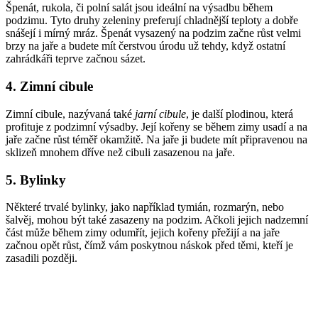
Špenát, rukola, či polní salát jsou ideální na výsadbu během
podzimu. Tyto druhy zeleniny preferují chladnější teploty a dobře
snášejí i mírný mráz. Špenát vysazený na podzim začne růst velmi
brzy na jaře a budete mít čerstvou úrodu už tehdy, když ostatní
zahrádkáři teprve začnou sázet.
4. Zimní cibule
Zimní cibule, nazývaná také
jarní cibule
, je další plodinou, která
profituje z podzimní výsadby. Její kořeny se během zimy usadí a na
jaře začne růst téměř okamžitě. Na jaře ji budete mít připravenou na
sklizeň mnohem dříve než cibuli zasazenou na jaře.
5. Bylinky
Některé trvalé bylinky, jako například tymián, rozmarýn, nebo
šalvěj, mohou být také zasazeny na podzim. Ačkoli jejich nadzemní
část může během zimy odumřít, jejich kořeny přežijí a na jaře
začnou opět růst, čímž vám poskytnou náskok před těmi, kteří je
zasadili později.