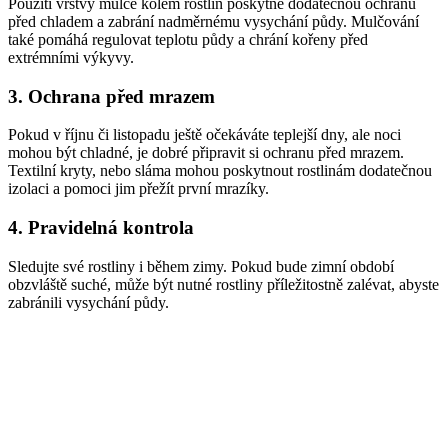
Použití vrstvy mulče kolem rostlin poskytne dodatečnou ochranu
před chladem a zabrání nadměrnému vysychání půdy. Mulčování
také pomáhá regulovat teplotu půdy a chrání kořeny před
extrémními výkyvy.
3. Ochrana před mrazem
Pokud v říjnu či listopadu ještě očekáváte teplejší dny, ale noci
mohou být chladné, je dobré připravit si ochranu před mrazem.
Textilní kryty, nebo sláma mohou poskytnout rostlinám dodatečnou
izolaci a pomoci jim přežít první mrazíky.
4. Pravidelná kontrola
Sledujte své rostliny i během zimy. Pokud bude zimní období
obzvláště suché, může být nutné rostliny příležitostně zalévat, abyste
zabránili vysychání půdy.