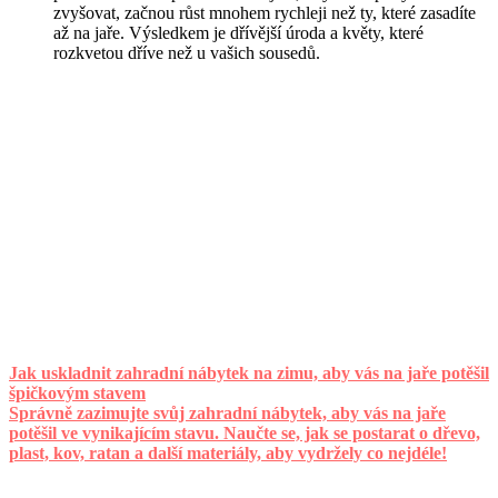
zvyšovat, začnou růst mnohem rychleji než ty, které zasadíte
až na jaře. Výsledkem je dřívější úroda a květy, které
rozkvetou dříve než u vašich sousedů.
Jak uskladnit zahradní nábytek na zimu, aby vás na jaře potěšil
špičkovým stavem
Správně zazimujte svůj zahradní nábytek, aby vás na jaře
potěšil ve vynikajícím stavu. Naučte se, jak se postarat o dřevo,
plast, kov, ratan a další materiály, aby vydržely co nejdéle!