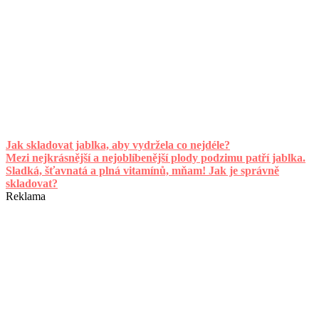
Jak skladovat jablka, aby vydržela co nejdéle?
Mezi nejkrásnější a nejoblíbenější plody podzimu patří jablka.
Sladká, šťavnatá a plná vitamínů, mňam! Jak je správně
skladovat?
Reklama