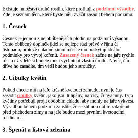
Existuje množství druhů rostlin, které profitují z
podzimní výsadby
.
Zde je seznam těch, které byste měli zvážit zasadit během podzimu:
1. Česnek
Česnek je jednou z nejoblíbenějších plodin na podzimní výsadbu.
Tento oblíbený doplněk jídel se nejlépe sází právě v říjnu či
listopadu, protože chladné zimní měsíce mu poskytují ideální
podmínky pro vývoj kořenů.
Zasazený česnek
začne na jaře rychle
růst a už v létě si budete moci vychutnat vlastní úrodu. Navíc, čím
dříve ho zasadíte, tím větší budou jeho stroužky.
2. Cibulky květin
Pokud chcete mít na jaře krásně kvetoucí zahradu, nyní je čas
zasadit
cibulky
květin, jako jsou tulipány, narcisy, či hyacinty. Tyto
květiny potřebují projít obdobím chladu, aby mohly na jaře vykvést.
Výsadbou během podzimu zajistíte, že se stihnou dobře zakořenit
před příchodem zimy a na jaře budou mezi prvními kvetoucími
rostlinami.
3. Špenát a listová zelenina