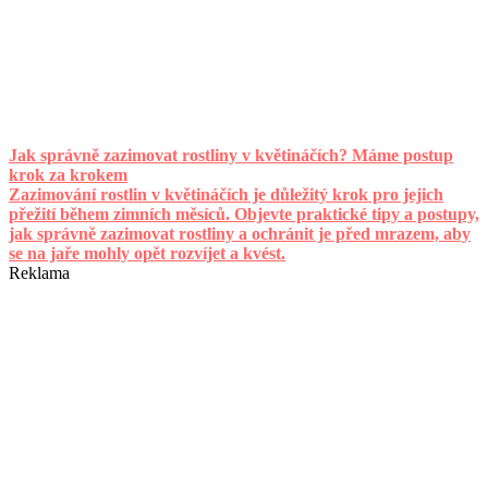
Jak správně zazimovat rostliny v květináčích? Máme postup
krok za krokem
Zazimování rostlin v květináčích je důležitý krok pro jejich
přežití během zimních měsíců. Objevte praktické tipy a postupy,
jak správně zazimovat rostliny a ochránit je před mrazem, aby
se na jaře mohly opět rozvíjet a kvést.
Reklama