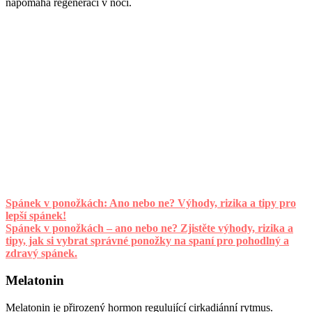
napomáhá regeneraci v noci.
Spánek v ponožkách: Ano nebo ne? Výhody, rizika a tipy pro
lepší spánek!
Spánek v ponožkách – ano nebo ne? Zjistěte výhody, rizika a
tipy, jak si vybrat správné ponožky na spaní pro pohodlný a
zdravý spánek.
Melatonin
Melatonin je přirozený hormon regulující cirkadiánní rytmus.