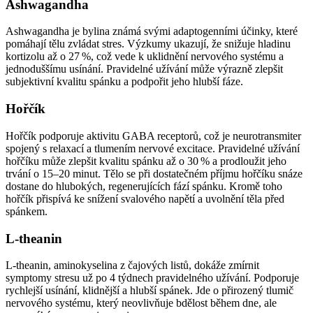
Ashwagandha
Ashwagandha je bylina známá svými adaptogenními účinky, které
pomáhají tělu zvládat stres. Výzkumy ukazují, že snižuje hladinu
kortizolu až o 27 %, což vede k uklidnění nervového systému a
jednoduššímu usínání. Pravidelné užívání může výrazně zlepšit
subjektivní kvalitu spánku a podpořit jeho hlubší fáze.
Hořčík
Hořčík podporuje aktivitu GABA receptorů, což je neurotransmiter
spojený s relaxací a tlumením nervové excitace. Pravidelné užívání
hořčíku může zlepšit kvalitu spánku až o 30 % a prodloužit jeho
trvání o 15–20 minut. Tělo se při dostatečném příjmu hořčíku snáze
dostane do hlubokých, regenerujících fází spánku. Kromě toho
hořčík přispívá ke snížení svalového napětí a uvolnění těla před
spánkem.
L-theanin
L-theanin, aminokyselina z čajových listů, dokáže zmírnit
symptomy stresu už po 4 týdnech pravidelného užívání. Podporuje
rychlejší usínání, klidnější a hlubší spánek. Jde o přirozený tlumič
nervového systému, který neovlivňuje bdělost během dne, ale