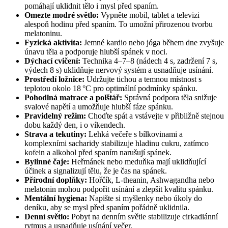
pomáhají uklidnit tělo i mysl před spaním.
Omezte modré světlo:
Vypněte mobil, tablet a televizi
alespoň hodinu před spaním. To umožní přirozenou tvorbu
melatoninu.
Fyzická aktivita:
Jemné kardio nebo jóga během dne zvyšuje
únavu těla a podporuje hlubší spánek v noci.
Dýchací cvičení:
Technika 4–7–8 (nádech 4 s, zadržení 7 s,
výdech 8 s) uklidňuje nervový systém a usnadňuje usínání.
Prostředí ložnice:
Udržujte tichou a temnou místnost s
teplotou okolo 18 °C pro optimální podmínky spánku.
Pohodlná matrace a polštář:
Správná podpora těla snižuje
svalové napětí a umožňuje hlubší fáze spánku.
Pravidelný režim:
Choďte spát a vstávejte v přibližně stejnou
dobu každý den, i o víkendech.
Strava a tekutiny:
Lehká večeře s bílkovinami a
komplexními sacharidy stabilizuje hladinu cukru, zatímco
kofein a alkohol před spaním narušují spánek.
Bylinné čaje:
Heřmánek nebo meduňka mají uklidňující
účinek a signalizují tělu, že je čas na spánek.
Přírodní doplňky:
Hořčík, L-theanin, Ashwagandha nebo
melatonin mohou podpořit usínání a zlepšit kvalitu spánku.
Mentální hygiena:
Napište si myšlenky nebo úkoly do
deníku, aby se mysl před spaním pořádně uklidnila.
Denní světlo:
Pobyt na denním světle stabilizuje cirkadiánní
rytmus a usnadňuje usínání večer.