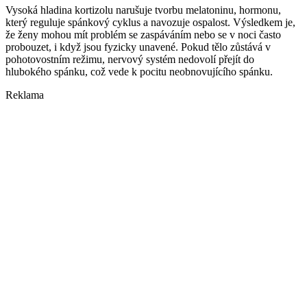
Vysoká hladina kortizolu narušuje tvorbu melatoninu, hormonu,
který reguluje spánkový cyklus a navozuje ospalost. Výsledkem je,
že ženy mohou mít problém se zaspáváním nebo se v noci často
probouzet, i když jsou fyzicky unavené. Pokud tělo zůstává v
pohotovostním režimu, nervový systém nedovolí přejít do
hlubokého spánku, což vede k pocitu neobnovujícího spánku.
Reklama