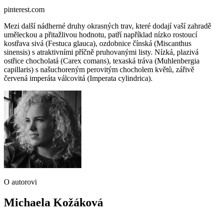
pinterest.com
Mezi další nádherné druhy okrasných trav, které dodají vaší zahradě
uměleckou a přitažlivou hodnotu, patří například nízko rostoucí
kostřava sivá (Festuca glauca), ozdobnice čínská (Miscanthus
sinensis) s atraktivními příčně pruhovanými listy. Nízká, plazivá
ostřice chocholatá (Carex comans), texaská tráva (Muhlenbergia
capillaris) s našuchoreným perovitým chocholem květů, zářivě
červená imperáta válcovitá (Imperata cylindrica).
O autorovi
Michaela Kožáková