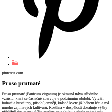
pinterest.com
Proso prutnaté
Proso prutnaté (Panicum virgatum) je okrasná tráva středního
vzrůstu, která se částečně zbarvuje v podzimním období. Vytváří
bohaté a husté trsy, působí jemněji, krásně kvete již během léta a má
mnoho zajímavých kultivarů. Rostlina v dospělosti dosahuje výšky
přibližně dva metry. Šířka rostliny se pohybuje okolo sedmdesáti