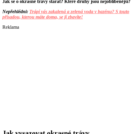
Jak se o okrasné trávy starat? Které druhy jsou nejoblíbenější?
Nepřehlédni:
Trápí vás zakalená a zelená voda v bazénu? S touto
přísadou, kterou máte doma, se jí zbavíte!
Reklama
Jak vysazovat okrasné trávy