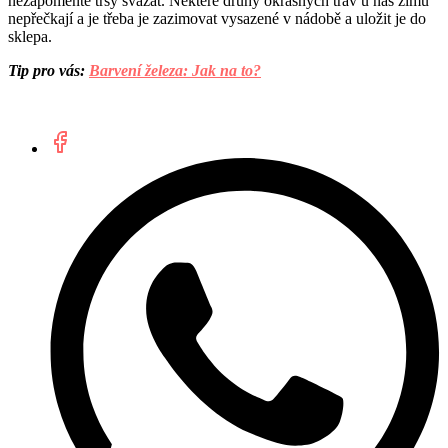
nezapomeňte trsy svázat. Některé druhy okrasných trav u nás zimu
nepřečkají a je třeba je zazimovat vysazené v nádobě a uložit je do
sklepa.
Tip pro vás:
Barvení železa: Jak na to?