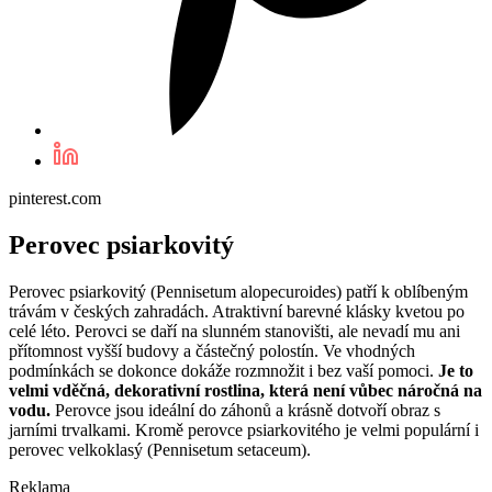
pinterest.com
Perovec psiarkovitý
Perovec psiarkovitý (Pennisetum alopecuroides) patří k oblíbeným
trávám v českých zahradách. Atraktivní barevné klásky kvetou po
celé léto. Perovci se daří na slunném stanovišti, ale nevadí mu ani
přítomnost vyšší budovy a částečný polostín. Ve vhodných
podmínkách se dokonce dokáže rozmnožit i bez vaší pomoci.
Je to
velmi vděčná, dekorativní rostlina, která není vůbec náročná na
vodu.
Perovce jsou ideální do záhonů a krásně dotvoří obraz s
jarními trvalkami. Kromě perovce psiarkovitého je velmi populární i
perovec velkoklasý (Pennisetum setaceum).
Reklama