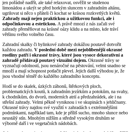
jen pořádně nadřít, ale také relaxovat, osvěžit se studenou
limonádou a ukrýt se před horkým sluncem v zahradním altánu,
ugrilovat si něco s přáteli či kochat se krásou rozkvetlých květů.
Zahrady mají nejen praktickou a užitkovou funkci, ale i
odpočinkovou a estetickou.
A právě mnozí z nás začali své
zahrady přeměňovat na krásné oázy klidu a na místo, kde tráví
většinu svého volného času.
Zahradní skalky či bylinkové zahrady dokážou poutavě dotvořit
každou zahradu.
V poslední době mezi nejoblíbenější okrasné
rostliny patří i okrasné trávy, které jsou vysoce dekorativní a
zahradě přidávají poutavý vizuální dojem.
Okrasné trávy se
vyznačují odolností, jsou nenáročné na pěstování, velmi snadno se
množí a mají schopnost potlačit plevel. Jejich další výhodou je, že
jsou vhodné téměř do každého zahradního konceptu.
Hodí se do skalek, úzkých záhonů, štěrkových ploch,
problematických koutů, k zahradním jezírkům a potokům, na svahy,
k chodníkům, do dvorů, moderních atrií a předzahrádek, ale i na
střešní zahrady. Velmi pěkně vyniknou i ve skupinách s jehličnany.
Okrasné trávy najdou své využití v zahradách s extrémnějšími
podmínkami, například tam, kde je příliš sucho, mnoho slunce nebo
neustálý stín. Mnohým nižším a středně vysokým druhům se
výborně daří i ve vegetačních nádobách.