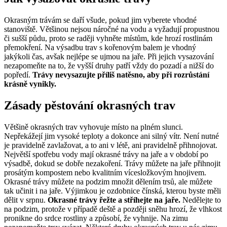
Okrasným trávám se daří všude, pokud jim vyberete vhodné
stanoviště. Většinou nejsou náročné na vodu a vyžadují propustnou
či sušší půdu, proto se raději vyhněte místům, kde hrozí rostlinám
přemokření. Na výsadbu trav s kořenovým balem je vhodný
jakýkoli čas, avšak nejlépe se ujmou na jaře. Při jejich vysazování
nezapomeňte na to, že vyšší druhy patří vždy do pozadí a nižší do
popředí.
Trávy nevysazujte příliš natěsno, aby při rozrůstání
krásně vynikly.
Zásady pěstování okrasných trav
Většině okrasných trav vyhovuje místo na plném slunci.
Nepřekážejí jim vysoké teploty a dokonce ani silný vítr. Není nutné
je pravidelně zavlažovat, a to ani v létě, ani pravidelně přihnojovat.
Největší spotřebu vody mají okrasné trávy na jaře a v období po
výsadbě, dokud se dobře nezakoření. Trávy můžete na jaře přihnojit
prosátým kompostem nebo kvalitním vícesložkovým hnojivem.
Okrasné trávy můžete na podzim množit dělením trsů, ale můžete
tak učinit i na jaře. Výjimkou je ozdobnice čínská, kterou byste měli
dělit v srpnu.
Okrasné trávy řežte a stříhejte na jaře.
Nedělejte to
na podzim, protože v případě deště a později sněhu hrozí, že vlhkost
pronikne do srdce rostliny a způsobí, že vyhnije. Na zimu