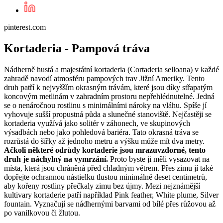
pinterest.com
Kortaderia - Pampová tráva
Nádherně hustá a majestátní kortaderia (Cortaderia selloana) v každé
zahradě navodí atmosféru pampových trav Jižní Ameriky. Tento
druh patří k nejvyšším okrasným trávám, které jsou díky střapatým
koncovým metlinám v zahradním prostoru nepřehlédnutelné. Jedná
se o nenáročnou rostlinu s minimálními nároky na vláhu. Spíše jí
vyhovuje sušší propustná půda a slunečné stanoviště. Nejčastěji se
kortaderia využívá jako solitér v záhonech, ve skupinových
výsadbách nebo jako pohledová bariéra. Tato okrasná tráva se
rozrůstá do šířky až jednoho metru a výšku může mít dva metry.
Ačkoli některé odrůdy kortaderie jsou mrazuvzdorné, tento
druh je náchylný na vymrzání.
Proto byste ji měli vysazovat na
místa, která jsou chráněná před chladným větrem. Přes zimu jí také
dopřejte ochrannou nástielku tlustou minimálně deset centimetrů,
aby kořeny rostliny přečkaly zimu bez újmy. Mezi nejznámější
kultivary kortaderie patří například Pink feather, White plume, Silver
fountain. Vyznačují se nádhernými barvami od bílé přes růžovou až
po vanilkovou či žlutou.