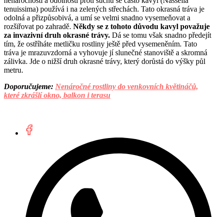
nenáročnosti a odolnosti proti suchu se často kavyl (Nassella
tenuissima) používá i na zelených střechách. Tato okrasná tráva je
odolná a přizpůsobivá, a umí se velmi snadno vysemeňovat a
rozšiřovat po zahradě.
Někdy se z tohoto důvodu kavyl považuje
za invazivní druh okrasné trávy.
Dá se tomu však snadno předejít
tím, že ostříháte metličku rostliny ještě před vysemeněním. Tato
tráva je mrazuvzdorná a vyhovuje jí slunečné stanoviště a skromná
zálivka. Jde o nižší druh okrasné trávy, který dorůstá do výšky půl
metru.
Doporučujeme:
Nenáročné rostliny do venkovních květináčů,
které zkrášlí okno, balkon i terasu