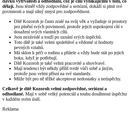
dávku vytrvalosti a odhodlání, což je činí vynikajícími v tom, co
dělají.
Jsou téměř vždy zodpovědné a seriózní, dokáží si plnit své
povinnosti a mají silný smysl pro zodpovědnost.
Dítě Kozoroh je často zralé na svůj věk a vyžaduje si prostory
pro plnění svých povinností, protože jejich uspokojení cítí v
dosažení svých vlastních cílů.
Jsou nezávislé a touží po uznání svých úspěchů.
Toto dítě je také velmi spolehlivé a vědomé si hodnoty
pevných vztahů.
Má sklon k péči o rodinu a přátele a vždy bude stát po jejich
boku, když je potřebují.
Dítě Kozoroh je také velmi pracovité a shovívavé.
Mají tendenci být někdy příliš tvrdé vůči sobě a jiným,
protože jsou velmi přísní na své standardy.
Může být pro ně těžké akceptovat nedostatky a neúspěchy.
Celkově je dítě Kozoroh velmi zodpovědné, seriózní a
odhodlané.
Mají v sobě velký potenciál a touhu dosáhnout úspěchu
v každém svém úsilí.
Reklama