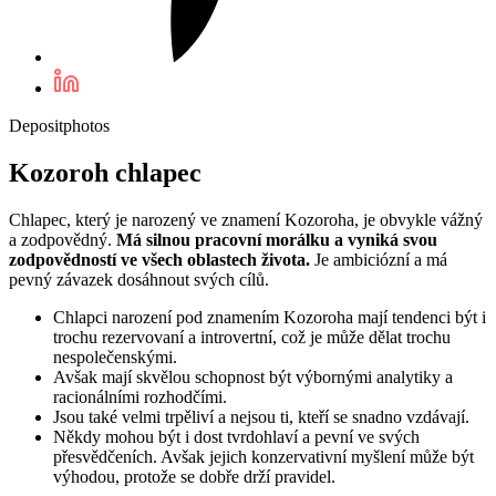
Depositphotos
Kozoroh chlapec
Chlapec, který je narozený ve znamení Kozoroha, je obvykle vážný
a zodpovědný.
Má silnou pracovní morálku a vyniká svou
zodpovědností ve všech oblastech života.
Je ambiciózní a má
pevný závazek dosáhnout svých cílů.
Chlapci narození pod znamením Kozoroha mají tendenci být i
trochu rezervovaní a introvertní, což je může dělat trochu
nespolečenskými.
Avšak mají skvělou schopnost být výbornými analytiky a
racionálními rozhodčími.
Jsou také velmi trpěliví a nejsou ti, kteří se snadno vzdávají.
Někdy mohou být i dost tvrdohlaví a pevní ve svých
přesvědčeních. Avšak jejich konzervativní myšlení může být
výhodou, protože se dobře drží pravidel.