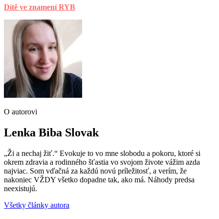
Dítě ve znamení RYB
O autorovi
Lenka Biba Slovak
„Ži a nechaj žiť.“ Evokuje to vo mne slobodu a pokoru, ktoré si
okrem zdravia a rodinného šťastia vo svojom živote vážim azda
najviac. Som vďačná za každú novú príležitosť, a verím, že
nakoniec VŽDY všetko dopadne tak, ako má. Náhody predsa
neexistujú.
Všetky články autora