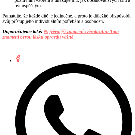
pozitivním vzorem a ukazujte mu, jak dosahovat svých cílů a
být úspěšným.
Pamatujte, že každé dítě je jedinečné, a proto je důležité přizpůsobit
svůj přístup jeho individuálním potřebám a osobnosti.
Doporučujeme také:
Nejvěrnější znamení zvěrokruhu: Tato
znamení berou lásku opravdu vážně