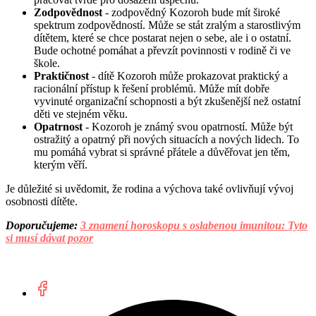
Zodpovědnost
- zodpovědný Kozoroh bude mít široké
spektrum zodpovědností. Může se stát zralým a starostlivým
dítětem, které se chce postarat nejen o sebe, ale i o ostatní.
Bude ochotné pomáhat a převzít povinnosti v rodině či ve
škole.
Praktičnost
- dítě Kozoroh může prokazovat praktický a
racionální přístup k řešení problémů. Může mít dobře
vyvinuté organizační schopnosti a být zkušenější než ostatní
děti ve stejném věku.
Opatrnost
- Kozoroh je známý svou opatrností. Může být
ostražitý a opatrný při nových situacích a nových lidech. To
mu pomáhá vybrat si správné přátele a důvěřovat jen těm,
kterým věří.
Je důležité si uvědomit, že rodina a výchova také ovlivňují vývoj
osobnosti dítěte.
Doporučujeme:
3 znamení horoskopu s oslabenou imunitou: Tyto
si musí dávat pozor