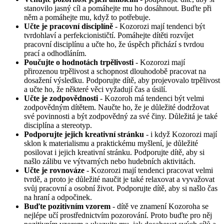
stanovilo jasný cíl a pomáhejte mu ho dosáhnout. Buďte při
něm a pomáhejte mu, když to potřebuje.
Učte je pracovní disciplíně
- Kozorozi mají tendenci být
tvrdohlaví a perfekcionističtí. Pomáhejte dítěti rozvíjet
pracovní disciplínu a učte ho, že úspěch přichází s tvrdou
prací a odhodláním.
Poučujte o hodnotách trpělivosti
- Kozorozi mají
přirozenou trpělivost a schopnost dlouhodobě pracovat na
dosažení výsledku. Podporujte dítě, aby projevovalo trpělivost
a učte ho, že některé věci vyžadují čas a úsilí.
Učte je zodpovědnosti
- Kozoroh má tendenci být velmi
zodpovědným dítětem. Naučte ho, že je důležité dodržovat
své povinnosti a být zodpovědný za své činy. Důležitá je také
disciplína a stereotyp.
Podporujte jejich kreativní stránku
- i když Kozorozi mají
sklon k materialismu a praktickému myšlení, je důležité
posilovat i jejich kreativní stránku. Podporujte dítě, aby si
našlo zálibu ve výtvarných nebo hudebních aktivitách.
Učte je rovnováze
- Kozorozi mají tendenci pracovat velmi
tvrdě, a proto je důležité naučit je také relaxovat a vyvažovat
svůj pracovní a osobní život. Podporujte dítě, aby si našlo čas
na hraní a odpočinek.
Buďte pozitivním vzorem
- dítě ve znamení Kozoroha se
nejlépe učí prostřednictvím pozorování. Proto buďte pro něj