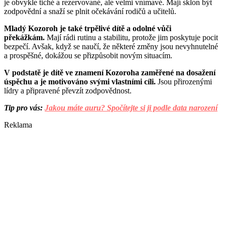
je obvykle tiché a rezervované, ale velmi vnímavé. Mají sklon být
zodpovědní a snaží se plnit očekávání rodičů a učitelů.
Mladý Kozoroh je také trpělivé dítě a odolné vůči
překážkám.
Mají rádi rutinu a stabilitu, protože jim poskytuje pocit
bezpečí. Avšak, když se naučí, že některé změny jsou nevyhnutelné
a prospěšné, dokážou se přizpůsobit novým situacím.
V podstatě je dítě ve znamení Kozoroha zaměřené na dosažení
úspěchu a je motivováno svými vlastními cíli.
Jsou přirozenými
lídry a připravené převzít zodpovědnost.
Tip pro vás:
Jakou máte auru? Spočítejte si ji podle data narození
Reklama