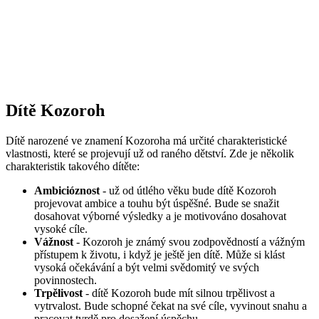
Dítě Kozoroh
Dítě narozené ve znamení Kozoroha má určité charakteristické
vlastnosti, které se projevují už od raného dětství. Zde je několik
charakteristik takového dítěte:
Ambicióznost
- už od útlého věku bude dítě Kozoroh
projevovat ambice a touhu být úspěšné. Bude se snažit
dosahovat výborné výsledky a je motivováno dosahovat
vysoké cíle.
Vážnost
- Kozoroh je známý svou zodpovědností a vážným
přístupem k životu, i když je ještě jen dítě. Může si klást
vysoká očekávání a být velmi svědomitý ve svých
povinnostech.
Trpělivost
- dítě Kozoroh bude mít silnou trpělivost a
vytrvalost. Bude schopné čekat na své cíle, vyvinout snahu a
pracovat tvrdě pro dosažení úspěchu.