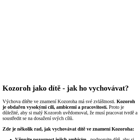
Kozoroh jako dítě - jak ho vychovávat?
Výchova dítěte ve znamení Kozoroha má své zvláštnosti.
Kozoroh
je obdařen vysokými cíli, ambicemi a pracovitostí.
Proto je
důležité, aby si malý Kozoroh uvědomoval, že musí pracovat tvrdě a
soustředit se na dosažení svých cílů.
Zde je několik rad, jak vychovávat dítě ve znamení Kozoroha:
Věnujte pozornost jejich ambicím
- podporujte dítě, aby si