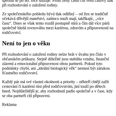
spermií se po 40. roce snižuje. Proto ženy často cítí větší časový tlak
při rozhodování o založení rodiny.
Ze společenského pohledu bývá tlak odlišný – od žen se tradičně
očekává dřívější mateřství, zatímco muži mají, takříkajíc, „více
času“. Dnes se však tento rozdíl postupně stírá a čím dál více párů
společně hledá rovnováhu mezi kariérou, zdravím a připraveností na
rodičovství.
Není to jen o věku
Při rozhodování o založení rodiny nelze brát v úvahu jen číslo v
občanském průkazu. Stejně důležité jsou stabilita vztahu, finanční
zázemí a emocionální připravenost obou partnerů. Pokud tyto
podmínky chybí, ani „ideální biologický věk“ nemusí být zárukou
šťastného rodičovství.
Každý pár má své vlastní okolnosti a priority – někteří chtějí zažít
cestování či kariérní růst před rodičovstvím, jiní touží po dětech
hned. Nejdůležitější je, aby rozhodnutí padlo společně a v čase, kdy
se oba partneři cítí připraveni.
Reklama