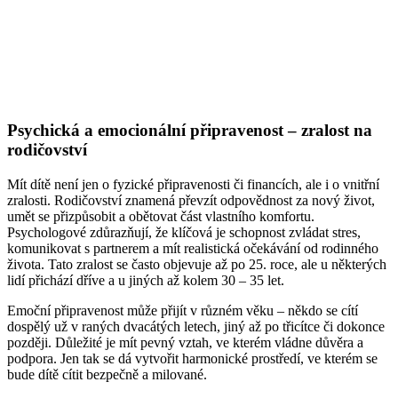
Psychická a emocionální připravenost – zralost na
rodičovství
Mít dítě není jen o fyzické připravenosti či financích, ale i o vnitřní
zralosti. Rodičovství znamená převzít odpovědnost za nový život,
umět se přizpůsobit a obětovat část vlastního komfortu.
Psychologové zdůrazňují, že klíčová je schopnost zvládat stres,
komunikovat s partnerem a mít realistická očekávání od rodinného
života. Tato zralost se často objevuje až po 25. roce, ale u některých
lidí přichází dříve a u jiných až kolem 30 – 35 let.
Emoční připravenost může přijít v různém věku – někdo se cítí
dospělý už v raných dvacátých letech, jiný až po třicítce či dokonce
později. Důležité je mít pevný vztah, ve kterém vládne důvěra a
podpora. Jen tak se dá vytvořit harmonické prostředí, ve kterém se
bude dítě cítit bezpečně a milované.