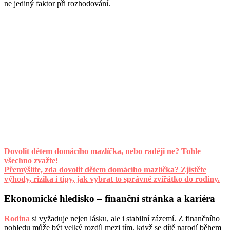
ne jediný faktor při rozhodování.
Dovolit dětem domácího mazlíčka, nebo raději ne? Tohle
všechno zvažte!
Přemýšlíte, zda dovolit dětem domácího mazlíčka? Zjistěte
výhody, rizika i tipy, jak vybrat to správné zvířátko do rodiny.
Ekonomické hledisko – finanční stránka a kariéra
Rodina
si vyžaduje nejen lásku, ale i stabilní zázemí. Z finančního
pohledu může být velký rozdíl mezi tím, když se dítě narodí během