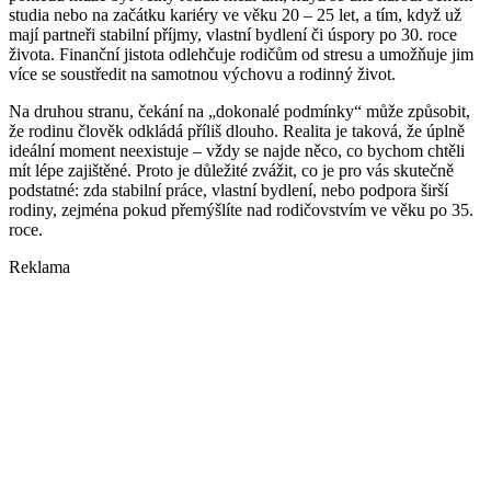
studia nebo na začátku kariéry ve věku 20 – 25 let, a tím, když už
mají partneři stabilní příjmy, vlastní bydlení či úspory po 30. roce
života. Finanční jistota odlehčuje rodičům od stresu a umožňuje jim
více se soustředit na samotnou výchovu a rodinný život.
Na druhou stranu, čekání na „dokonalé podmínky“ může způsobit,
že rodinu člověk odkládá příliš dlouho. Realita je taková, že úplně
ideální moment neexistuje – vždy se najde něco, co bychom chtěli
mít lépe zajištěné. Proto je důležité zvážit, co je pro vás skutečně
podstatné: zda stabilní práce, vlastní bydlení, nebo podpora širší
rodiny, zejména pokud přemýšlíte nad rodičovstvím ve věku po 35.
roce.
Reklama