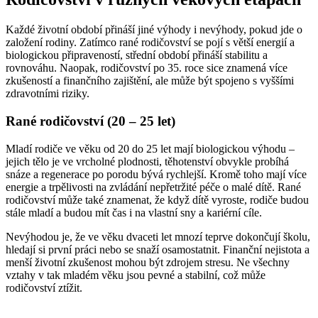
Každé životní období přináší jiné výhody i nevýhody, pokud jde o
založení rodiny. Zatímco rané rodičovství se pojí s větší energií a
biologickou připraveností, střední období přináší stabilitu a
rovnováhu. Naopak, rodičovství po 35. roce sice znamená více
zkušeností a finančního zajištění, ale může být spojeno s vyššími
zdravotními riziky.
Rané rodičovství (20 – 25 let)
Mladí rodiče ve věku od 20 do 25 let mají biologickou výhodu –
jejich tělo je ve vrcholné plodnosti, těhotenství obvykle probíhá
snáze a regenerace po porodu bývá rychlejší. Kromě toho mají více
energie a trpělivosti na zvládání nepřetržité péče o malé dítě. Rané
rodičovství může také znamenat, že když dítě vyroste, rodiče budou
stále mladí a budou mít čas i na vlastní sny a kariérní cíle.
Nevýhodou je, že ve věku dvaceti let mnozí teprve dokončují školu,
hledají si první práci nebo se snaží osamostatnit. Finanční nejistota a
menší životní zkušenost mohou být zdrojem stresu. Ne všechny
vztahy v tak mladém věku jsou pevné a stabilní, což může
rodičovství ztížit.