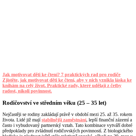
Jak motivovat děti ke čtení? 7 praktických rad pro rodiče
Zjistěte, jak motivovat děti ke čtení, aby v nich vznikla láska ke
knihám na celý život. Praktické rady, které udělají z četby
radost, nikoli povinnost.
Rodičovství ve středním věku (25 – 35 let)
Nejčastěji se rodiny zakládají právě v období mezi 25. až 35. rokem
života. Lidé již mají
stabilnější zaměstnání
, lepší finanční zázemí a
často i vybudovaný partnerský vztah. Tato kombinace vytváří dobré
předpoklady pro zvládnutí rodičovských povinností. Z biologického