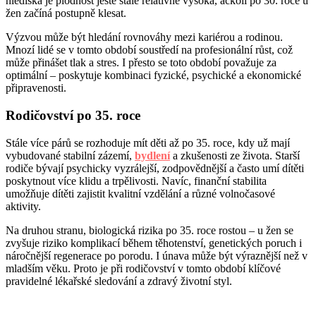
hlediska je plodnost ještě stále relativně vysoká, ačkoli po 30. roce u
žen začíná postupně klesat.
Výzvou může být hledání rovnováhy mezi kariérou a rodinou.
Mnozí lidé se v tomto období soustředí na profesionální růst, což
může přinášet tlak a stres. I přesto se toto období považuje za
optimální – poskytuje kombinaci fyzické, psychické a ekonomické
připravenosti.
Rodičovství po 35. roce
Stále více párů se rozhoduje mít děti až po 35. roce, kdy už mají
vybudované stabilní zázemí,
bydlení
a zkušenosti ze života. Starší
rodiče bývají psychicky vyzrálejší, zodpovědnější a často umí dítěti
poskytnout více klidu a trpělivosti. Navíc, finanční stabilita
umožňuje dítěti zajistit kvalitní vzdělání a různé volnočasové
aktivity.
Na druhou stranu, biologická rizika po 35. roce rostou – u žen se
zvyšuje riziko komplikací během těhotenství, genetických poruch i
náročnější regenerace po porodu. I únava může být výraznější než v
mladším věku. Proto je při rodičovství v tomto období klíčové
pravidelné lékařské sledování a zdravý životní styl.