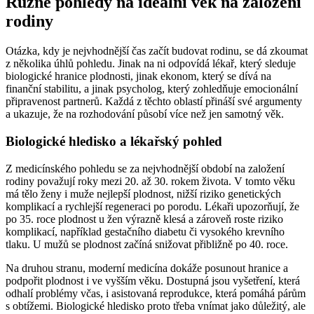
Různé pohledy na ideální věk na založení
rodiny
Otázka, kdy je nejvhodnější čas začít budovat rodinu, se dá zkoumat
z několika úhlů pohledu. Jinak na ni odpovídá lékař, který sleduje
biologické hranice plodnosti, jinak ekonom, který se dívá na
finanční stabilitu, a jinak psycholog, který zohledňuje emocionální
připravenost partnerů. Každá z těchto oblastí přináší své argumenty
a ukazuje, že na rozhodování působí více než jen samotný věk.
Biologické hledisko a lékařský pohled
Z medicínského pohledu se za nejvhodnější období na založení
rodiny považují roky mezi 20. až 30. rokem života. V tomto věku
má tělo ženy i muže nejlepší plodnost, nižší riziko genetických
komplikací a rychlejší regeneraci po porodu. Lékaři upozorňují, že
po 35. roce plodnost u žen výrazně klesá a zároveň roste riziko
komplikací, například gestačního diabetu či vysokého krevního
tlaku. U mužů se plodnost začíná snižovat přibližně po 40. roce.
Na druhou stranu, moderní medicína dokáže posunout hranice a
podpořit plodnost i ve vyšším věku. Dostupná jsou vyšetření, která
odhalí problémy včas, i asistovaná reprodukce, která pomáhá párům
s obtížemi. Biologické hledisko proto třeba vnímat jako důležitý, ale