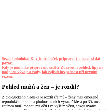
Sezení miminka: Kdy je drobeček připravený a na co si dát
pozor?
Kdy je miminko připraveno sedět? Zdravotní pohled, tipy na
podporu vývoje a rady, jak zajistit bezpečnost při prvním
sezení.
Pohled mužů a žen – je rozdíl?
Z biologického hlediska je rozdíl zřejmý – ženy mají omezené
reprodukční období a plodnost u nich výrazně klesá po 35. roce,
zatímco muži mohou mít děti i ve vyšším věku, ačkoli kvalita