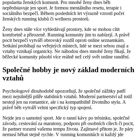
popularita ženských komunit. Pro mnohé ženy dnes běh
nepředstavuje jen sport. Je formou mentálního resetu, terapie i
sociálního bezpečí. Během posledních let výrazně vzrostl počet
ženských running klubů či wellness prostorů.
Ženy dnes stále více vyhledávají prostory, kde se mohou cítit
komfortně a přirozeně. Running komunity jim to nabízejí. A právě
pocit bezpečí vytváří obrovský rozdíl oproti online seznamkám.
Setkání probíhají na veřejných místech, lidé se mezi sebou znají a
vztahy vznikají organicky. Ne náhodou dnes mnohé ženy říkají, že
běžecké komunity působí více reálně než celý svět online randění.
Společné hobby je nový základ moderních
vztahů
Psychologové dlouhodobě upozorňují, že společné zážitky patří
mezi nejsilnější pilíře stabilních vztahů. Moderní partnerství už totiž
nestojí jen na romantice, ale i na kompatibilitě životního stylu. A
právě běh vytváří velmi specifický typ spojení.
Nejde jen o samotný sport. Jde o ranní kávy po tréninku, společné
závody, cestování za maratony, podporu při osobních cílech či pocit,
že partner rozumí vašemu tempu života. Zajímavé přitom je, že páry
nemusí běhat stejně rychle. V running komunitách si každý jde