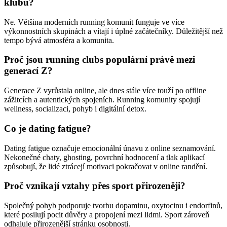
klubu?
Ne. Většina moderních running komunit funguje ve více
výkonnostních skupinách a vítají i úplné začátečníky. Důležitější než
tempo bývá atmosféra a komunita.
Proč jsou running clubs populární právě mezi
generací Z?
Generace Z vyrůstala online, ale dnes stále více touží po offline
zážitcích a autentických spojeních. Running komunity spojují
wellness, socializaci, pohyb i digitální detox.
Co je dating fatigue?
Dating fatigue označuje emocionální únavu z online seznamování.
Nekonečné chaty, ghosting, povrchní hodnocení a tlak aplikací
způsobují, že lidé ztrácejí motivaci pokračovat v online randění.
Proč vznikají vztahy přes sport přirozeněji?
Společný pohyb podporuje tvorbu dopaminu, oxytocinu i endorfinů,
které posilují pocit důvěry a propojení mezi lidmi. Sport zároveň
odhaluje přirozenější stránku osobnosti.