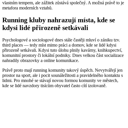
vlastním tempem, ale zážitek zůstává společný. A možná právě to je
metafora moderních vztahů.
Running kluby nahrazují místa, kde se
kdysi lidé přirozeně setkávali
Psychologové a sociologové dnes stále častěji mluví o zániku tzv.
third places — tedy míst mimo práci a domov, kde se lidé kdysi
přirozeně setkávali. Kdysi tuto úlohu plnily kavárny, knihkupectví,
komunitní prostory či lokální podniky. Dnes velkou část socializace
nahradily obrazovky a online komunikace.
Právě proto mají running komunity takový úspěch. Nevytvářejí jen
prostor na sport, ale i pocit sounáležitosti a pravidelného kontaktu s
lidmi. Pro mnohé se stávají novou formou komunity ve městech,
kde se lidé navzdory tisícům obyvatel často cítí izolovaně.