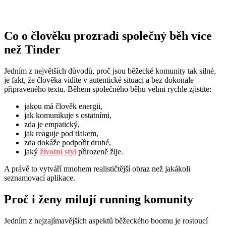
Co o člověku prozradí společný běh více
než Tinder
Jedním z největších důvodů, proč jsou běžecké komunity tak silné,
je fakt, že člověka vidíte v autentické situaci a bez dokonale
připraveného textu. Během společného běhu velmi rychle zjistíte:
jakou má člověk energii,
jak komunikuje s ostatními,
zda je empatický,
jak reaguje pod tlakem,
zda dokáže podpořit druhé,
jaký
životní styl
přirozeně žije.
A právě to vytváří mnohem realističtější obraz než jakákoli
seznamovací aplikace.
Proč i ženy milují running komunity
Jedním z nejzajímavějších aspektů běžeckého boomu je rostoucí