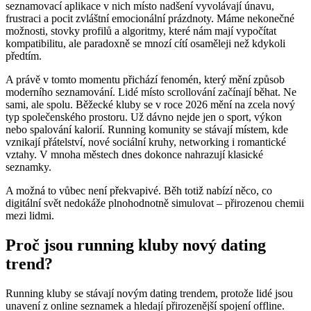
seznamovací aplikace v nich místo nadšení vyvolávají únavu,
frustraci a pocit zvláštní emocionální prázdnoty. Máme nekonečné
možnosti, stovky profilů a algoritmy, které nám mají vypočítat
kompatibilitu, ale paradoxně se mnozí cítí osaměleji než kdykoli
předtím.
A právě v tomto momentu přichází fenomén, který mění způsob
moderního seznamování. Lidé místo scrollování začínají běhat. Ne
sami, ale spolu. Běžecké kluby se v roce 2026 mění na zcela nový
typ společenského prostoru. Už dávno nejde jen o sport, výkon
nebo spalování kalorií. Running komunity se stávají místem, kde
vznikají přátelství, nové sociální kruhy, networking i romantické
vztahy. V mnoha městech dnes dokonce nahrazují klasické
seznamky.
A možná to vůbec není překvapivé. Běh totiž nabízí něco, co
digitální svět nedokáže plnohodnotně simulovat – přirozenou chemii
mezi lidmi.
Proč jsou running kluby nový dating
trend?
Running kluby se stávají novým dating trendem, protože lidé jsou
unavení z online seznamek a hledají přirozenější spojení offline.