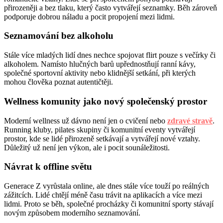
přirozeněji a bez tlaku, který často vytvářejí seznamky. Běh zároveň
podporuje dobrou náladu a pocit propojení mezi lidmi.
Seznamování bez alkoholu
Stále více mladých lidí dnes nechce spojovat flirt pouze s večírky či
alkoholem. Namísto hlučných barů upřednostňují ranní kávy,
společné sportovní aktivity nebo klidnější setkání, při kterých
mohou člověka poznat autentičtěji.
Wellness komunity jako nový společenský prostor
Moderní wellness už dávno není jen o cvičení nebo
zdravé stravě
.
Running kluby, pilates skupiny či komunitní eventy vytvářejí
prostor, kde se lidé přirozeně setkávají a vytvářejí nové vztahy.
Důležitý už není jen výkon, ale i pocit sounáležitosti.
Návrat k offline světu
Generace Z vyrůstala online, ale dnes stále více touží po reálných
zážitcích. Lidé chtějí méně času trávit na aplikacích a více mezi
lidmi. Proto se běh, společné procházky či komunitní sporty stávají
novým způsobem moderního seznamování.