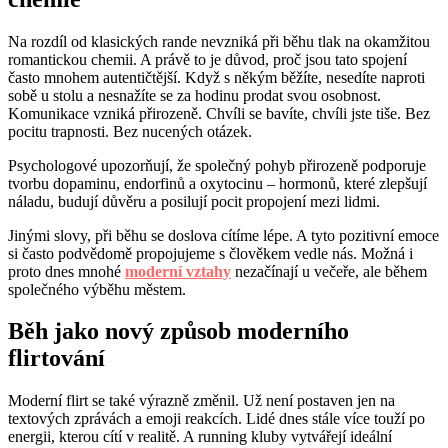
Na rozdíl od klasických rande nevzniká při běhu tlak na okamžitou
romantickou chemii. A právě to je důvod, proč jsou tato spojení
často mnohem autentičtější. Když s někým běžíte, nesedíte naproti
sobě u stolu a nesnažíte se za hodinu prodat svou osobnost.
Komunikace vzniká přirozeně. Chvíli se bavíte, chvíli jste tiše. Bez
pocitu trapnosti. Bez nucených otázek.
Psychologové upozorňují, že společný pohyb přirozeně podporuje
tvorbu dopaminu, endorfinů a oxytocinu – hormonů, které zlepšují
náladu, budují důvěru a posilují pocit propojení mezi lidmi.
Jinými slovy, při běhu se doslova cítíme lépe. A tyto pozitivní emoce
si často podvědomě propojujeme s člověkem vedle nás. Možná i
proto dnes mnohé
moderní vztahy
nezačínají u večeře, ale během
společného výběhu městem.
Běh jako nový způsob moderního
flirtování
Moderní flirt se také výrazně změnil. Už není postaven jen na
textových zprávách a emoji reakcích. Lidé dnes stále více touží po
energii, kterou cítí v realitě. A running kluby vytvářejí ideální