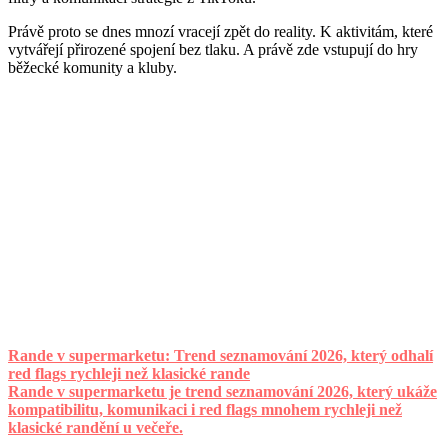
Právě proto se dnes mnozí vracejí zpět do reality. K aktivitám, které
vytvářejí přirozené spojení bez tlaku. A právě zde vstupují do hry
běžecké komunity a kluby.
Rande v supermarketu: Trend seznamování 2026, který odhalí
red flags rychleji než klasické rande
Rande v supermarketu je trend seznamování 2026, který ukáže
kompatibilitu, komunikaci i red flags mnohem rychleji než
klasické randění u večeře.