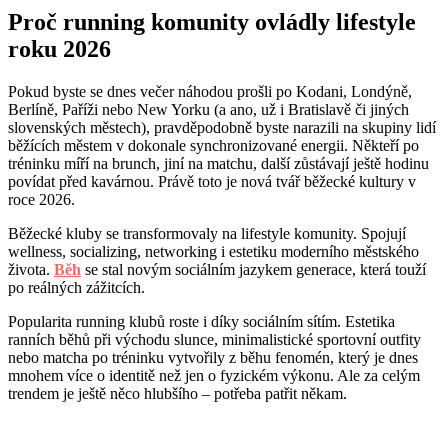
Proč running komunity ovládly lifestyle
roku 2026
Pokud byste se dnes večer náhodou prošli po Kodani, Londýně,
Berlíně, Paříži nebo New Yorku (a ano, už i Bratislavě či jiných
slovenských městech), pravděpodobně byste narazili na skupiny lidí
běžících městem v dokonale synchronizované energii. Někteří po
tréninku míří na brunch, jiní na matchu, další zůstávají ještě hodinu
povídat před kavárnou. Právě toto je nová tvář běžecké kultury v
roce 2026.
Běžecké kluby se transformovaly na lifestyle komunity. Spojují
wellness, socializing, networking i estetiku moderního městského
života.
Běh
se stal novým sociálním jazykem generace, která touží
po reálných zážitcích.
Popularita running klubů roste i díky sociálním sítím. Estetika
ranních běhů při východu slunce, minimalistické sportovní outfity
nebo matcha po tréninku vytvořily z běhu fenomén, který je dnes
mnohem více o identitě než jen o fyzickém výkonu. Ale za celým
trendem je ještě něco hlubšího – potřeba patřit někam.