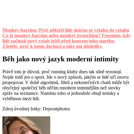
Monkey-barring: Proč někteří lidé skáčou ze vztahu do vztahu
Co je monkey-barring nebo monkey branching? Fenomén, kdy
lidé začínají nový vztah ještě před koncem toho starého.
Zjistěte, proč k tomu dochází a jaké má důsledky.
Běh jako nový jazyk moderní intimity
Právě toto je důvod, proč running kluby dnes tak silně rezonují.
Nejde totiž jen o sport. Jde o nový způsob, jakým se lidé učí znovu
propojovat. V době algoritmů, filtrů a nekonečných chatů může být
obyčejný společný běh něčím mnohem intimnějším než stovky
zpráv na seznamce. Namísto toho si jednoduše obují tenisky a
vyběhnou mezi lidi.
Zdroj úvodnej fotky: Depositphotos