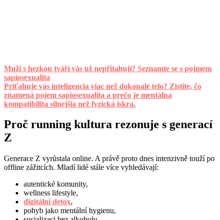
Muži s hezkou tváří vás už nepřitahují? Seznamte se s pojmem
sapiosexualita
Priťahuje vás inteligencia viac než dokonalé telo? Zistite, čo
znamená pojem sapiosexualita a prečo je mentálna
kompatibilita silnejšia než fyzická iskra.
Proč running kultura rezonuje s generací
Z
Generace Z vyrůstala online. A právě proto dnes intenzivně touží po
offline zážitcích. Mladí lidé stále více vyhledávají:
autentické komunity,
wellness lifestyle,
digitální detox
,
pohyb jako mentální hygienu,
socializaci bez alkoholu,