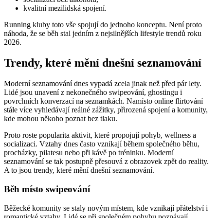
kvalitní mezilidská spojení.
Running kluby toto vše spojují do jednoho konceptu. Není proto
náhoda, že se běh stal jedním z nejsilnějších lifestyle trendů roku
2026.
Trendy, které mění dnešní seznamování
Moderní seznamování dnes vypadá zcela jinak než před pár lety.
Lidé jsou unavení z nekonečného swipeování, ghostingu i
povrchních konverzací na seznamkách. Namísto online flirtování
stále více vyhledávají reálné zážitky, přirozená spojení a komunity,
kde mohou někoho poznat bez tlaku.
Proto roste popularita aktivit, které propojují pohyb, wellness a
socializaci. Vztahy dnes často vznikají během společného běhu,
procházky, pilatesu nebo při kávě po tréninku. Moderní
seznamování se tak postupně přesouvá z obrazovek zpět do reality.
A to jsou trendy, které mění dnešní seznamování.
Běh místo swipeování
Běžecké komunity se staly novým místem, kde vznikají přátelství i
romantické vztahy. Lidé se při společném pohybu poznávají