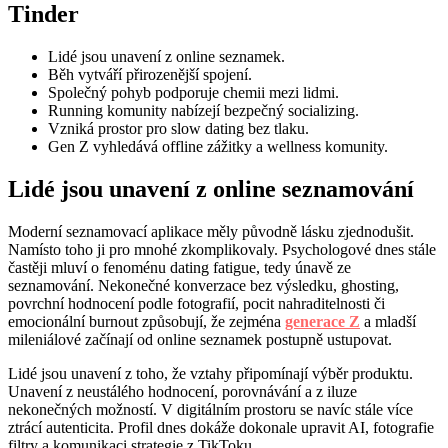
Tinder
Lidé jsou unavení z online seznamek.
Běh vytváří přirozenější spojení.
Společný pohyb podporuje chemii mezi lidmi.
Running komunity nabízejí bezpečný socializing.
Vzniká prostor pro slow dating bez tlaku.
Gen Z vyhledává offline zážitky a wellness komunity.
Lidé jsou unavení z online seznamování
Moderní seznamovací aplikace měly původně lásku zjednodušit.
Namísto toho ji pro mnohé zkomplikovaly. Psychologové dnes stále
častěji mluví o fenoménu dating fatigue, tedy únavě ze
seznamování. Nekonečné konverzace bez výsledku, ghosting,
povrchní hodnocení podle fotografií, pocit nahraditelnosti či
emocionální burnout způsobují, že zejména
generace Z
a mladší
mileniálové začínají od online seznamek postupně ustupovat.
Lidé jsou unavení z toho, že vztahy připomínají výběr produktu.
Unavení z neustálého hodnocení, porovnávání a z iluze
nekonečných možností. V digitálním prostoru se navíc stále více
ztrácí autenticita. Profil dnes dokáže dokonale upravit AI, fotografie
filtry a komunikaci strategie z TikToku.