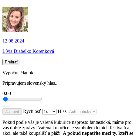
12.08.2024
Lívia Diabelko Korenková
Prehrať
Vypočuť článok
Pripravujem slovenský hlas...
0:00
--:--
Rýchlosť
Hlas
Zastaviť
Pokud podle vás je vařená kukuřice naprosto fantastická, máme pro
vás dobré zprávy! Vařená kukuřice je symbolem letních festivalů a
akcí, ale také koupališť a pláží.
A pokud nepatříte mezi ty, kteří se