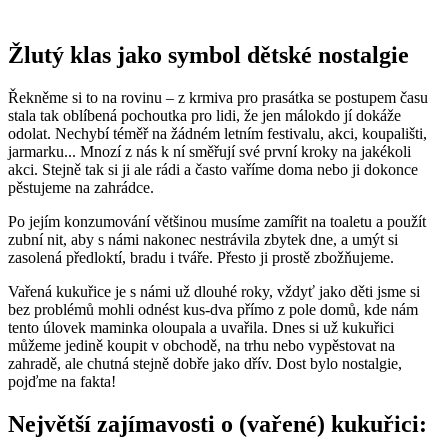
Žlutý klas jako symbol dětské nostalgie
Řekněme si to na rovinu – z krmiva pro prasátka se postupem času
stala tak oblíbená pochoutka pro lidi, že jen málokdo jí dokáže
odolat. Nechybí téměř na žádném letním festivalu, akci, koupališti,
jarmarku... Mnozí z nás k ní směřují své první kroky na jakékoli
akci. Stejně tak si ji ale rádi a často vaříme doma nebo ji dokonce
pěstujeme na zahrádce.
Po jejím konzumování většinou musíme zamířit na toaletu a použít
zubní nit, aby s námi nakonec nestrávila zbytek dne, a umýt si
zasolená předloktí, bradu i tváře. Přesto ji prostě zbožňujeme.
Vařená kukuřice je s námi už dlouhé roky, vždyť jako děti jsme si
bez problémů mohli odnést kus-dva přímo z pole domů, kde nám
tento úlovek maminka oloupala a uvařila. Dnes si už kukuřici
můžeme jedině koupit v obchodě, na trhu nebo vypěstovat na
zahradě, ale chutná stejně dobře jako dřív. Dost bylo nostalgie,
pojďme na fakta!
Největší zajímavosti o (vařené) kukuřici: