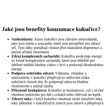
Jaké jsou benefity konzumace kukuřice?
Antioxidanty:
Klasy kukuřice jsou zdrojem antioxidantů,
jako jsou lutein a zeaxantin, které jsou prospěšné pro zdraví
očí. Tyto látky pomáhají chránit před makulární degenerací a
jinými očními chorobami.
Zdroj komplexních sacharidů:
Kukuřice poskytuje energii
ve formě komplexních sacharidů, které jsou důležité pro
udržení stabilní hladiny cukru v krvi a poskytují dlouhodobou
energii.
Podpora srdečního zdraví:
Vláknina, vitamíny a
antioxidanty v kukuřici přispívají ke snižování rizika
srdečních chorob tím, že podporují zdravou hladinu
cholesterolu a snižují záněty.
Přirozeně bezlepková:
Kukuřice je bezlepková, což z ní činí
vhodnou potravinu pro lidi s celiakií nebo citlivostí na lepek.
Zdravé tuky:
I když kukuřice obsahuje nízké množství tuku,
tuky přítomné v kukuřičných zrnech jsou zdravé a přispívají k