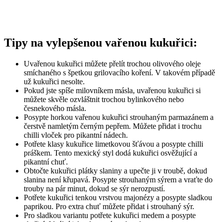
Tipy na vylepšenou vařenou kukuřici:
Uvařenou kukuřici můžete přelít trochou olivového oleje
smíchaného s špetkou grilovacího koření. V takovém případě
už kukuřici nesolte.
Pokud jste spíše milovníkem másla, uvařenou kukuřici si
můžete skvěle ozvláštnit trochou bylinkového nebo
česnekového másla.
Posypte horkou vařenou kukuřici strouhaným parmazánem a
čerstvě namletým černým pepřem. Můžete přidat i trochu
chilli vloček pro pikantní nádech.
Potřete klasy kukuřice limetkovou šťávou a posypte chilli
práškem. Tento mexický styl dodá kukuřici osvěžující a
pikantní chuť.
Obtočte kukuřici plátky slaniny a upečte ji v troubě, dokud
slanina není křupavá. Posypte strouhaným sýrem a vraťte do
trouby na pár minut, dokud se sýr nerozpustí.
Potřete kukuřici tenkou vrstvou majonézy a posypte sladkou
paprikou. Pro extra chuť můžete přidat i strouhaný sýr.
Pro sladkou variantu potřete kukuřici medem a posypte