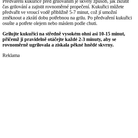
Předvaření kukuřice před grilováním je skvělý způsob, jak zkrátit
čas grilování a zajistit rovnoměrné propečení. Kukuřici můžete
předvařit ve vroucí vodě přibližně 5-7 minut, což jí umožní
změknout a zkrátí dobu potřebnou na grilu. Po předvaření kukuřici
osušte a potřete olejem nebo máslem podle chuti.
Grilujte kukuřici na středně vysokém ohni asi 10-15 minut,
přičemž ji pravidelně otáčejte každé 2-3 minuty, aby se
rovnoměrně ugrilovala a získala pěkné hnědé skvrny.
Reklama