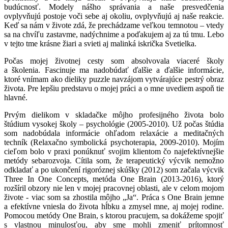
budúcnosť. Modely nášho správania a naše presvedčenia
ovplyvňujú postoje voči sebe aj okoliu, ovplyvňujú aj naše reakcie.
Keď sa nám v živote zdá, že prechádzame veľkou temnotou – vtedy
sa na chvíľu zastavme, nadýchnime a poďakujem aj za tú tmu. Lebo
v tejto tme krásne žiari a svieti aj malinká iskrička Svetielka.
Počas mojej životnej cesty som absolvovala viaceré školy
a školenia. Fascinuje ma nadobúdať ďalšie a ďalšie informácie,
ktoré vnímam ako dieliky puzzle navzájom vytvárajúce pestrý obraz
života. Pre lepšiu predstavu o mojej práci a o mne uvediem aspoň tie
hlavné.
Prvým dielikom v skladačke môjho profesijného života bolo
štúdium vysokej školy – psychológie (2005-2010). Už počas štúdia
som nadobúdala informácie ohľadom relaxácie a meditačných
techník (Relaxačno symbolická psychoterapia, 2009-2010). Mojím
cieľom bolo v praxi ponúknuť svojim klientom čo najefektívnejšie
metódy sebarozvoja. Cítila som, že terapeutický výcvik nemožno
odkladať a po ukončení rigoróznej skúšky (2012) som začala výcvik
Three In One Concepts, metóda One Brain (2013-2016), ktorý
rozšíril obzory nie len v mojej pracovnej oblasti, ale v celom mojom
živote - viac som sa zhostila môjho „Ja“. Práca s One Brain jemne
a efektívne vniesla do života hĺbku a zmysel mne, aj mojej rodine.
Pomocou metódy One Brain, s ktorou pracujem, sa dokážeme spojiť
s vlastnou minulosťou, aby sme mohli zmeniť prítomnosť