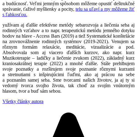
a budúcnosť. Veľmi jemným spôsobom môžeme opustiť deštrukčné
správanie, ťaživé myšlienky a pocity,
telu sa uľaví a my môžeme žiť
s ľahkosťou.
yužívam aj ďalšie efektívne metódy sebarozvoja a liečenia seba aj
rodinných vzťahov a to napr. terapeutickú metódu jemného dotyku
bodov na hlave - Access Bars (2019) a tiež Systematické konštelácie
na zrovnovážnenie rodinných systémov (2019-2021). Venujem sa
rôznym formám relaxácie, meditácie, vizualizácie a pod.
Absolvovala som aj viacero ďalších kurzov, ako napr. kurz
Muzikoterapie – ladičky a liečenie zvukom (2022), základný kurz
kraniosakrálnej terapie (2022) a mnohé ďalšie. Stále prehlbujem
svoje poznatky a rozširujem svoje poznanie rôznymi kurzami
a stretnutiami s inšpirujúcimi ľuďmi, ako aj prácou na sebe
a poznaním samej seba. Sme tvorcami našich životov, ja aj ty si
vedomý tvorca svojho života, tak choď za svojím vnútorným
hlasom, tvor a buď sám sebou.
Všetky články autora