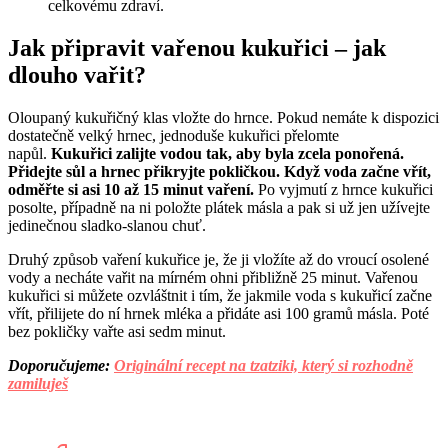
celkovému zdraví.
Jak připravit vařenou kukuřici – jak
dlouho vařit?
Oloupaný kukuřičný klas vložte do hrnce. Pokud nemáte k dispozici
dostatečně velký hrnec, jednoduše kukuřici přelomte
napůl.
Kukuřici zalijte vodou tak, aby byla zcela ponořená.
Přidejte sůl a hrnec přikryjte pokličkou. Když voda začne vřít,
odměřte si asi 10 až 15 minut vaření.
Po vyjmutí z hrnce kukuřici
posolte, případně na ni položte plátek másla a pak si už jen užívejte
jedinečnou sladko-slanou chuť.
Druhý způsob vaření kukuřice je, že ji vložíte až do vroucí osolené
vody a necháte vařit na mírném ohni přibližně 25 minut. Vařenou
kukuřici si můžete ozvláštnit i tím, že jakmile voda s kukuřicí začne
vřít, přilijete do ní hrnek mléka a přidáte asi 100 gramů másla. Poté
bez pokličky vařte asi sedm minut.
Doporučujeme:
Originální recept na tzatziki, který si rozhodně
zamiluješ