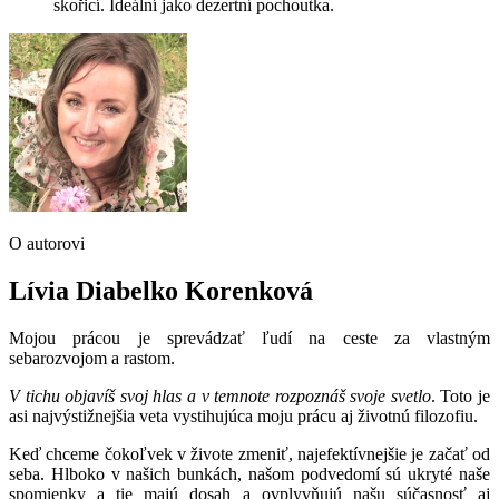
skořicí. Ideální jako dezertní pochoutka.
O autorovi
Lívia Diabelko Korenková
Mojou prácou je sprevádzať ľudí na ceste za vlastným
sebarozvojom a rastom.
V tichu objavíš svoj hlas a v temnote rozpoznáš svoje svetlo
. Toto je
asi najvýstižnejšia veta vystihujúca moju prácu aj životnú filozofiu.
Keď chceme čokoľvek v živote zmeniť, najefektívnejšie je začať od
seba. Hlboko v našich bunkách, našom podvedomí sú ukryté naše
spomienky a tie majú dosah a ovplyvňujú našu súčasnosť aj