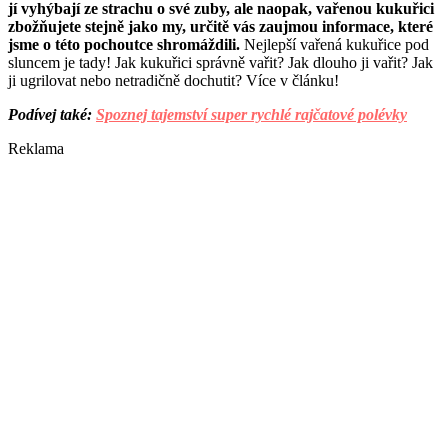
jí vyhýbají ze strachu o své zuby, ale naopak, vařenou kukuřici
zbožňujete stejně jako my, určitě vás zaujmou informace, které
jsme o této pochoutce shromáždili.
Nejlepší vařená kukuřice pod
sluncem je tady! Jak kukuřici správně vařit? Jak dlouho ji vařit? Jak
ji ugrilovat nebo netradičně dochutit? Více v článku!
Podívej také:
Spoznej tajemství super rychlé rajčatové polévky
Reklama