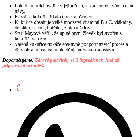
Pokud kukuřici uvaříte v jejím šustí, získá jemnou vůni a chuť
trávy.
Kdysi se kukuřici říkalo turecká pšenice.
Kukuřice obsahuje velké množství vitamínů B a C, vlákniny,
draslíku, selenu, hořčíku, zinku a železa.
Staří Mayové věřili, že úplně první člověk byl stvořen z
kukuřičných zrn.
Vařená kukuřice dokáže efektivně podpořit trávicí proces a
díky obsahu manganu uklidňuje nervovou soustavu.
Doporučujeme:
Zdravé palačinky ze 3 ingrediencí: Jiné už
připravovat nebudeš!