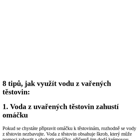
8 tipů, jak využít vodu z vařených
těstovin:
1. Voda z uvařených těstovin zahustí
omáčku
Pokud se chystáte připravit omáčku k těstovinám, rozhodně se vody
z těstovin nezbavujte. Voda z těstovin obsahuje škrob, který může
pomoci zahustit a obohatit omáčky, přičemž jim dodá krémovou