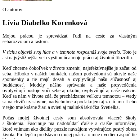
O autorovi
Lívia Diabelko Korenková
Mojou prácou je sprevádzať ľudí na ceste za vlastným
sebarozvojom a rastom.
V tichu objavíš svoj hlas a v temnote rozpoznáš svoje svetlo
. Toto je
asi najvýstižnejšia veta vystihujúca moju prácu aj životnú filozofiu.
Keď chceme čokoľvek v živote zmeniť, najefektívnejšie je začať od
seba. Hlboko v našich bunkách, našom podvedomí sú ukryté naše
spomienky a tie majú dosah a ovplyvňujú našu súčasnosť aj
budúcnosť. Modely nášho správania a naše presvedčenia
ovplyvňujú postoje voči sebe aj okoliu, ovplyvňujú aj naše reakcie.
Keď sa nám v živote zdá, že prechádzame veľkou temnotou – vtedy
sa na chvíľu zastavme, nadýchnime a poďakujem aj za tú tmu. Lebo
v tejto tme krásne žiari a svieti aj malinká iskrička Svetielka.
Počas mojej životnej cesty som absolvovala viaceré školy
a školenia. Fascinuje ma nadobúdať ďalšie a ďalšie informácie,
ktoré vnímam ako dieliky puzzle navzájom vytvárajúce pestrý obraz
života. Pre lepšiu predstavu o mojej práci a o mne uvediem aspoň tie