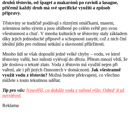
druhů těstovin, od špaget a makarónů po ravioli a lasagne,
přičemž každý druh má své specifické využití a způsob
přípravy.
Těstoviny se tradičně podávají s různými omáčkami, masem,
zeleninou nebo sýrem a jsou oblíbené po celém světě pro svou
všestrannost a chuť. V mnoha kulturách se těstoviny staly základem
díky jejich jednoduché přípravě a schopnosti zasytit, což z nich činí
ideální jídlo pro rodinná setkání a slavnostní příležitosti.
Mnoho lidí se však dopouští jedné velké chyby – vodu, ve které
těstoviny vařili, bez milosti vylévají do dřezu. Přitom mnozí vědí, že
jde doslova o tekuté zlato. Voda z těstovin má využití nejen při
vaření, ale i při jiných činnostech v domácnosti.
Jak všestranně
využít vodu z těstovin?
Možná budete překvapeni, co všechno
můžete s touto tekutinou udělat.
Tip pro vás:
Neuvěříš, co dokáže voda z vařené rýže: Odteď ji už
nevylévej!
Reklama