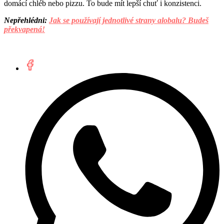
domácí chléb nebo pizzu. To bude mít lepší chuť i konzistenci.
Nepřehlédni:
Jak se používají jednotlivé strany alobalu? Budeš
překvapená!