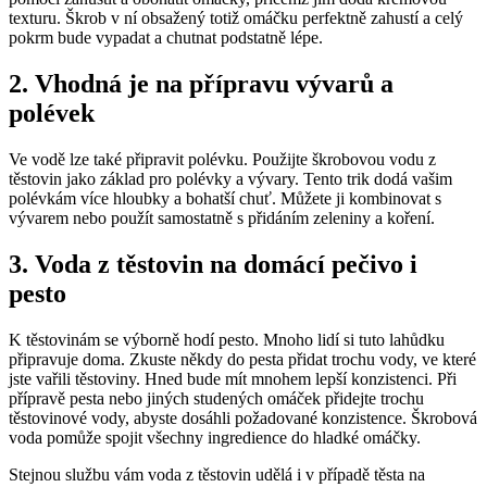
texturu. Škrob v ní obsažený totiž omáčku perfektně zahustí a celý
pokrm bude vypadat a chutnat podstatně lépe.
2. Vhodná je na přípravu vývarů a
polévek
Ve vodě lze také připravit polévku. Použijte škrobovou vodu z
těstovin jako základ pro polévky a vývary. Tento trik dodá vašim
polévkám více hloubky a bohatší chuť. Můžete ji kombinovat s
vývarem nebo použít samostatně s přidáním zeleniny a koření.
3. Voda z těstovin na domácí pečivo i
pesto
K těstovinám se výborně hodí pesto. Mnoho lidí si tuto lahůdku
připravuje doma. Zkuste někdy do pesta přidat trochu vody, ve které
jste vařili těstoviny. Hned bude mít mnohem lepší konzistenci. Při
přípravě pesta nebo jiných studených omáček přidejte trochu
těstovinové vody, abyste dosáhli požadované konzistence. Škrobová
voda pomůže spojit všechny ingredience do hladké omáčky.
Stejnou službu vám voda z těstovin udělá i v případě těsta na