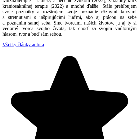
Muzikoterapie – ladičky a liečenie zvukom (2022), základný kurz
kraniosakrálnej terapie (2022) a mnohé ďalšie. Stále prehlbujem
svoje poznatky a rozširujem svoje poznanie rôznymi kurzami
a stretnutiami s inšpirujúcimi ľuďmi, ako aj prácou na sebe
a poznaním samej seba. Sme tvorcami našich životov, ja aj ty si
vedomý tvorca svojho života, tak choď za svojím vnútorným
hlasom, tvor a buď sám sebou.
Všetky články autora