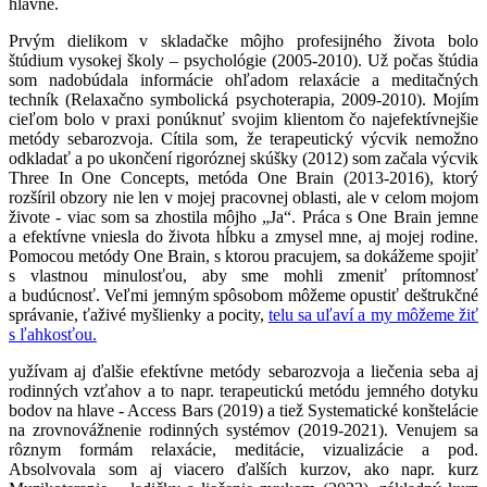
hlavné.
Prvým dielikom v skladačke môjho profesijného života bolo
štúdium vysokej školy – psychológie (2005-2010). Už počas štúdia
som nadobúdala informácie ohľadom relaxácie a meditačných
techník (Relaxačno symbolická psychoterapia, 2009-2010). Mojím
cieľom bolo v praxi ponúknuť svojim klientom čo najefektívnejšie
metódy sebarozvoja. Cítila som, že terapeutický výcvik nemožno
odkladať a po ukončení rigoróznej skúšky (2012) som začala výcvik
Three In One Concepts, metóda One Brain (2013-2016), ktorý
rozšíril obzory nie len v mojej pracovnej oblasti, ale v celom mojom
živote - viac som sa zhostila môjho „Ja“. Práca s One Brain jemne
a efektívne vniesla do života hĺbku a zmysel mne, aj mojej rodine.
Pomocou metódy One Brain, s ktorou pracujem, sa dokážeme spojiť
s vlastnou minulosťou, aby sme mohli zmeniť prítomnosť
a budúcnosť. Veľmi jemným spôsobom môžeme opustiť deštrukčné
správanie, ťaživé myšlienky a pocity,
telu sa uľaví a my môžeme žiť
s ľahkosťou.
yužívam aj ďalšie efektívne metódy sebarozvoja a liečenia seba aj
rodinných vzťahov a to napr. terapeutickú metódu jemného dotyku
bodov na hlave - Access Bars (2019) a tiež Systematické konštelácie
na zrovnovážnenie rodinných systémov (2019-2021). Venujem sa
rôznym formám relaxácie, meditácie, vizualizácie a pod.
Absolvovala som aj viacero ďalších kurzov, ako napr. kurz