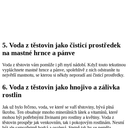
5. Voda z těstovin jako čisticí prostředek
na mastné hrnce a pánve
Voda z těstovin vám pomůže i při mytí nádobí. Když touto tekutinou
vypláchnete mastné hrnce a pánve, spolehlivě z nich odstraníte tu
největší mastnotu, se kterou si někdy neporadí ani čisticí prostředky.
6. Voda z těstovin jako hnojivo a zálivka
rostlin
Jak už bylo řečeno, voda, ve které se vaří těstoviny, bývá plná
škrobu. Ten obsahuje mnoho minerálních látek a vitamínů, které
mohou být potřebnými živinami pro rostliny a květiny. Voda z
těstovin prospěje jak venkovním, tak i pokojovým rostlinám. Nesmí
být ale samozřejmě horká a osolená. Stejně tak by se neměla