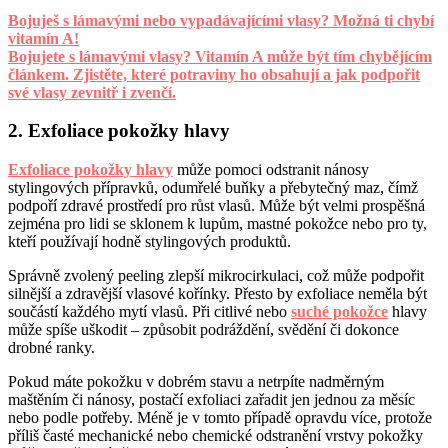
Bojuješ s lámavými nebo vypadávajícími vlasy? Možná ti chybí
vitamín A!
Bojujete s lámavými vlasy? Vitamín A může být tím chybějícím
článkem. Zjistěte, které potraviny ho obsahují a jak podpořit
své vlasy zevnitř i zvenčí.
2. Exfoliace pokožky hlavy
Exfoliace pokožky hlavy
může pomoci odstranit nánosy
stylingových přípravků, odumřelé buňky a přebytečný maz, čímž
podpoří zdravé prostředí pro růst vlasů. Může být velmi prospěšná
zejména pro lidi se sklonem k lupům, mastné pokožce nebo pro ty,
kteří používají hodně stylingových produktů.
Správně zvolený peeling zlepší mikrocirkulaci, což může podpořit
silnější a zdravější vlasové kořínky. Přesto by exfoliace neměla být
součástí každého mytí vlasů. Při citlivé nebo
suché pokožce
hlavy
může spíše uškodit – způsobit podráždění, svědění či dokonce
drobné ranky.
Pokud máte pokožku v dobrém stavu a netrpíte nadměrným
maštěním či nánosy, postačí exfoliaci zařadit jen jednou za měsíc
nebo podle potřeby. Méně je v tomto případě opravdu více, protože
příliš časté mechanické nebo chemické odstranění vrstvy pokožky