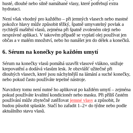
husté, dlouhé nebo silně namáhané vlasy, které potřebují extra
hydrataci.
Není však vhodný pro každého – při jemných vlasech nebo mastné
pokožce hlavy může způsobit těžký, špatně umyvatelný povlak a
rychlejší maštění vlasů, zejména při špatně zvoleném oleji nebo
nesprávné aplikaci. V takovém případě se vyplatí olej používat jen
občas a v malém množství, nebo ho nanášet jen do délek a konečků.
6. Sérum na konečky po každém umytí
Sérum na konečky vlasů pomáhá uzavřít vlasové vlákno, snižuje
krepovatění a dodává vlasům lesk. Je obzvlášť užitečné při
dlouhých vlasech, které jsou náchylnější na lámání a suché konečky,
nebo pokud často používáte tepelné nástroje.
Navzdory tomu není nutné ho aplikovat po každém umytí – zejména
pokud používáte kvalitní kondicionér nebo masku. Při příliš častém
používání může zbytečně zatěžovat
jemné vlasy
a způsobit, že
budou působit splaskle. Stačí ho zařadit 1–2× do týdne nebo podle
aktuálního stavu vlasů.