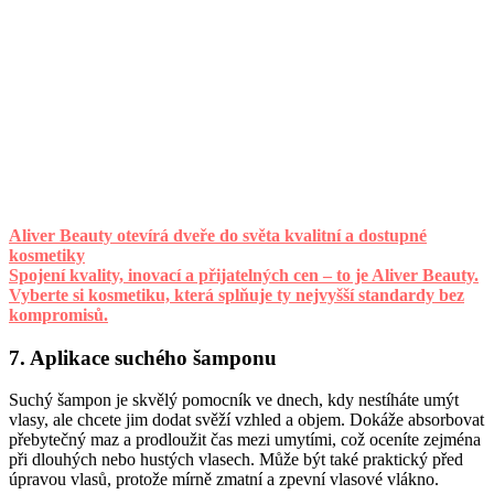
Aliver Beauty otevírá dveře do světa kvalitní a dostupné
kosmetiky
Spojení kvality, inovací a přijatelných cen – to je Aliver Beauty.
Vyberte si kosmetiku, která splňuje ty nejvyšší standardy bez
kompromisů.
7. Aplikace suchého šamponu
Suchý šampon je skvělý pomocník ve dnech, kdy nestíháte umýt
vlasy, ale chcete jim dodat svěží vzhled a objem. Dokáže absorbovat
přebytečný maz a prodloužit čas mezi umytími, což oceníte zejména
při dlouhých nebo hustých vlasech. Může být také praktický před
úpravou vlasů, protože mírně zmatní a zpevní vlasové vlákno.