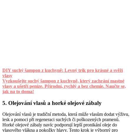
DIY suchý šampon z kuchyně: Levný trik pro krásné a svěží
vlasy
Vyzkoušejte suchý šampon z kuchyně, který zachrání mastné
vlasy a ušetří peníze. Přírodní, rychlý a bez chemie. Naučte se,
jak na to doma!
5. Olejování vlasů a horké olejové zábaly
Olejování vlasů je tradiční metoda, která může vlasům dodat výživu,
lesk a pomoci při regeneraci suchých či poškozených pramenů.
Horké olejové zábaly navíc podporují lepší pronikání oleje do
vlasového vlákna a pokožky hlavy. Tento krok je výborný pro