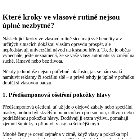
Které kroky ve vlasové rutině nejsou
úplně nezbytné?
Následující kroky ve vlasové rutině sice mají své benefity a v
určitých situacích dokážou vlasům opravdu prospět, ale
nepředstavují univerzální návod na krásnou hřívu. To, že je občas
vynecháte, ještě neznamená, že se vaše vlasy automaticky změní na
suché, lámavé nebo bez života.
Někdy jednoduše nejsou potřebné tak často, jak se nám snaží
namluvit reklamy či sociální sítě – a právě tehdy je úplně v pořádku
dopřát si vlasovou pauzu.
1. Předšamponová ošetření pokožky hlavy
Předšamponová ošetření, ať už jde o olejové zábaly nebo speciální
masky, mohou být skvělým pomocníkem pro suchou, citlivou nebo
podrážděnou pokožku hlavy. Dodávají jí extra výživu, pomáhají
zjemnit šupinky a připravit vlasy na šetrnější mytí.
Mnohé ženy je ocení zejména v zimě, když vlasy a pokožka trpí