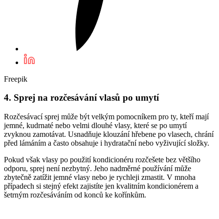
Freepik
4. Sprej na rozčesávání vlasů po umytí
Rozčesávací sprej může být velkým pomocníkem pro ty, kteří mají
jemné, kudrnaté nebo velmi dlouhé vlasy, které se po umytí
zvyknou zamotávat. Usnadňuje klouzání hřebene po vlasech, chrání
před lámáním a často obsahuje i hydratační nebo vyživující složky.
Pokud však vlasy po použití kondicionéru rozčešete bez většího
odporu, sprej není nezbytný. Jeho nadměrné používání může
zbytečně zatížit jemné vlasy nebo je rychleji zmastit. V mnoha
případech si stejný efekt zajistíte jen kvalitním kondicionérem a
šetrným rozčesáváním od konců ke kořínkům.