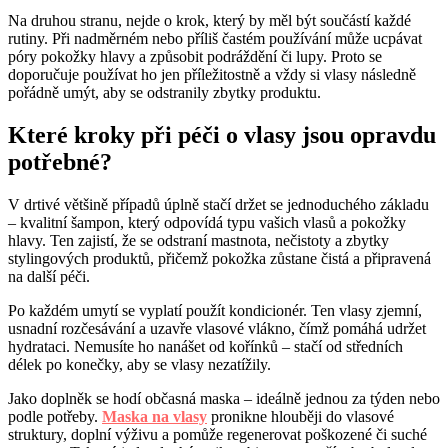
Na druhou stranu, nejde o krok, který by měl být součástí každé
rutiny. Při nadměrném nebo příliš častém používání může ucpávat
póry pokožky hlavy a způsobit podráždění či lupy. Proto se
doporučuje používat ho jen příležitostně a vždy si vlasy následně
pořádně umýt, aby se odstranily zbytky produktu.
Které kroky při péči o vlasy jsou opravdu
potřebné?
V drtivé většině případů úplně stačí držet se jednoduchého základu
– kvalitní šampon, který odpovídá typu vašich vlasů a pokožky
hlavy. Ten zajistí, že se odstraní mastnota, nečistoty a zbytky
stylingových produktů, přičemž pokožka zůstane čistá a připravená
na další péči.
Po každém umytí se vyplatí použít kondicionér. Ten vlasy zjemní,
usnadní rozčesávání a uzavře vlasové vlákno, čímž pomáhá udržet
hydrataci. Nemusíte ho nanášet od kořínků – stačí od středních
délek po konečky, aby se vlasy nezatížily.
Jako doplněk se hodí občasná maska – ideálně jednou za týden nebo
podle potřeby.
Maska na vlasy
pronikne hlouběji do vlasové
struktury, doplní výživu a pomůže regenerovat poškozené či suché