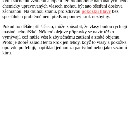
kvůli suchému vzduchu a topení. Při dlouhodobě namáhaných nebo
chemicky upravovaných vlasech mohou být tato ošetření doslova
záchranou. Na druhou stranu, pro zdravou
pokožku hlavy
bez
speciálních problémů není předšamponový krok nezbytný.
Pokud ho děláte příliš často, může způsobit, že vlasy budou rychleji
mastné nebo těžké. Některé olejové přípravky se navíc těžko
vymývají, což může vést k zbytečnému zatížení a ztrátě objemu.
Proto je dobré zařadit tento krok jen tehdy, když to vlasy a pokožka
opravdu potřebují, například jednou za pár týdnů nebo jako sezónní
kúru.