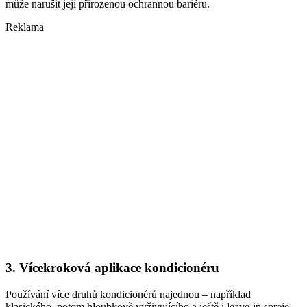
může narušit její přirozenou ochrannou bariéru.
Reklama
3. Vícekroková aplikace kondicionéru
Používání více druhů kondicionérů najednou – například
klasického, potom hloubkově vyživujícího a ještě i leave-in spreje –