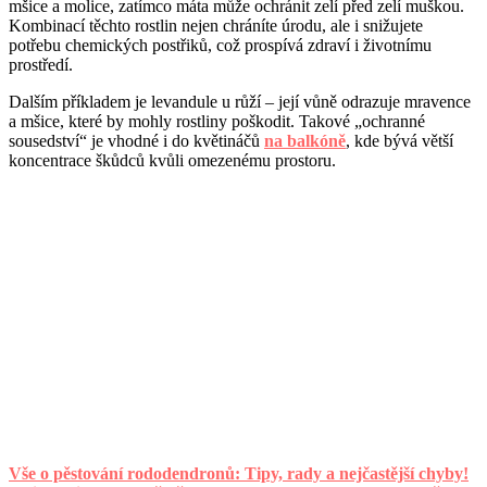
mšice a molice, zatímco máta může ochránit zelí před zelí muškou.
Kombinací těchto rostlin nejen chráníte úrodu, ale i snižujete
potřebu chemických postřiků, což prospívá zdraví i životnímu
prostředí.
Dalším příkladem je levandule u růží – její vůně odrazuje mravence
a mšice, které by mohly rostliny poškodit. Takové „ochranné
sousedství“ je vhodné i do květináčů
na balkóně
, kde bývá větší
koncentrace škůdců kvůli omezenému prostoru.
Vše o pěstování rododendronů: Tipy, rady a nejčastější chyby!