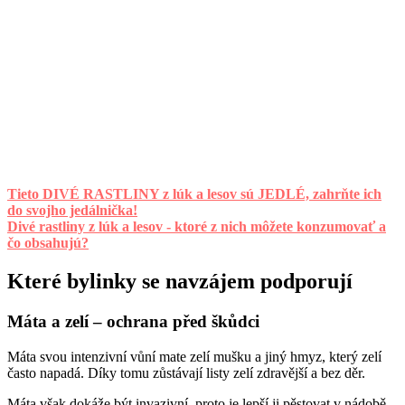
Tieto DIVÉ RASTLINY z lúk a lesov sú JEDLÉ, zahrňte ich
do svojho jedálnička!
Divé rastliny z lúk a lesov - ktoré z nich môžete konzumovať a
čo obsahujú?
Které bylinky se navzájem podporují
Máta a zelí – ochrana před škůdci
Máta svou intenzivní vůní mate zelí mušku a jiný hmyz, který zelí
často napadá. Díky tomu zůstávají listy zelí zdravější a bez děr.
Máta však dokáže být invazivní, proto je lepší ji pěstovat v nádobě