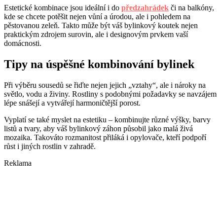
Estetické kombinace jsou ideální i do
předzahrádek
či na balkóny,
kde se chcete potěšit nejen vůní a úrodou, ale i pohledem na
pěstovanou zeleň. Takto může být váš bylinkový koutek nejen
praktickým zdrojem surovin, ale i designovým prvkem vaší
domácnosti.
Tipy na úspěšné kombinování bylinek
Při výběru sousedů se řiďte nejen jejich „vztahy“, ale i nároky na
světlo, vodu a živiny. Rostliny s podobnými požadavky se navzájem
lépe snášejí a vytvářejí harmoničtější porost.
Vyplatí se také myslet na estetiku – kombinujte různé výšky, barvy
listů a tvary, aby váš bylinkový záhon působil jako malá živá
mozaika. Takováto rozmanitost přiláká i opylovače, kteří podpoří
růst i jiných rostlin v zahradě.
Reklama