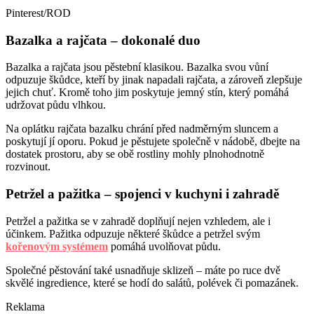
Pinterest/ROD
Bazalka a rajčata – dokonalé duo
Bazalka a rajčata jsou pěstební klasikou. Bazalka svou vůní
odpuzuje škůdce, kteří by jinak napadali rajčata, a zároveň zlepšuje
jejich chuť. Kromě toho jim poskytuje jemný stín, který pomáhá
udržovat půdu vlhkou.
Na oplátku rajčata bazalku chrání před nadměrným sluncem a
poskytují jí oporu. Pokud je pěstujete společně v nádobě, dbejte na
dostatek prostoru, aby se obě rostliny mohly plnohodnotně
rozvinout.
Petržel a pažitka – spojenci v kuchyni i zahradě
Petržel a pažitka se v zahradě doplňují nejen vzhledem, ale i
účinkem. Pažitka odpuzuje některé škůdce a petržel svým
kořenovým systémem
pomáhá uvolňovat půdu.
Společné pěstování také usnadňuje sklizeň – máte po ruce dvě
skvělé ingredience, které se hodí do salátů, polévek či pomazánek.
Reklama