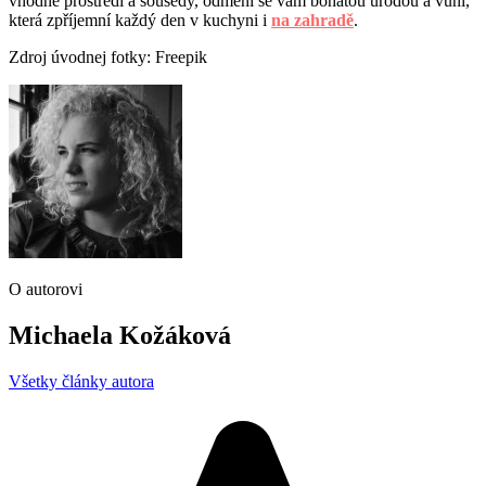
vhodné prostředí a sousedy, odmění se vám bohatou úrodou a vůní,
která zpříjemní každý den v kuchyni i
na zahradě
.
Zdroj úvodnej fotky: Freepik
O autorovi
Michaela Kožáková
Všetky články autora