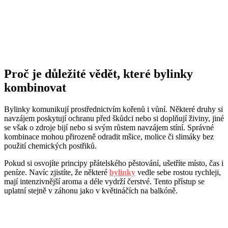
Proč je důležité vědět, které bylinky
kombinovat
Bylinky komunikují prostřednictvím kořenů i vůní. Některé druhy si
navzájem poskytují ochranu před škůdci nebo si doplňují živiny, jiné
se však o zdroje bijí nebo si svým růstem navzájem stíní. Správné
kombinace mohou přirozeně odradit mšice, molice či slimáky bez
použití chemických postřiků.
Pokud si osvojíte principy přátelského pěstování, ušetříte místo, čas i
peníze. Navíc zjistíte, že některé
bylinky
vedle sebe rostou rychleji,
mají intenzivnější aroma a déle vydrží čerstvé. Tento přístup se
uplatní stejně v záhonu jako v květináčích na balkóně.