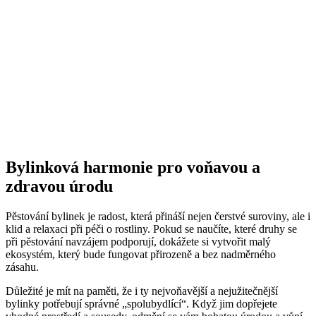
Bylinková harmonie pro voňavou a
zdravou úrodu
Pěstování bylinek je radost, která přináší nejen čerstvé suroviny, ale i
klid a relaxaci při péči o rostliny. Pokud se naučíte, které druhy se
při pěstování navzájem podporují, dokážete si vytvořit malý
ekosystém, který bude fungovat přirozeně a bez nadměrného
zásahu.
Důležité je mít na paměti, že i ty nejvoňavější a nejužitečnější
bylinky potřebují správné „spolubydlící“. Když jim dopřejete