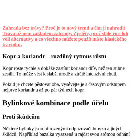
Zahrada bez trávy? Proč je to nový trend a čím ji nahradit
Tráva už není základem zahrady. Zjistěte, proč stále více lidí
volí alternativy a co všechno můžete použít místo klasického
trávníku.
Kopr a koriandr – rozdílný rytmus růstu
Kopr roste rychle a dokáže zastínit koriandr dřív, než ten stihne
zesílit. To může vést k slabší úrodě a ztrátě intenzivní chuti.
Pokud je chcete pěstovat oba, vysévejte je s časovým odstupem –
nejprve koriandr a až po pár týdnech kopr.
Bylinkové kombinace podle účelu
Proti škůdcům
Některé bylinky jsou přirozenými odpuzovači hmyzu a jiných
škůdců. Například bazalka vysazená u rajčat svou arómou odhání