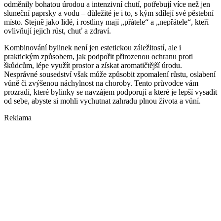
odměnily bohatou úrodou a intenzivní chutí, potřebují více než jen
sluneční paprsky a vodu – důležité je i to, s kým sdílejí své pěstební
místo. Stejně jako lidé, i rostliny mají „přátele“ a „nepřátele“, kteří
ovlivňují jejich růst, chuť a zdraví.
Kombinování bylinek není jen estetickou záležitostí, ale i
praktickým způsobem, jak podpořit přirozenou ochranu proti
škůdcům, lépe využít prostor a získat aromatičtější úrodu.
Nesprávné sousedství však může způsobit zpomalení růstu, oslabení
vůně či zvýšenou náchylnost na choroby. Tento průvodce vám
prozradí, které bylinky se navzájem podporují a které je lepší vysadit
od sebe, abyste si mohli vychutnat zahradu plnou života a vůní.
Reklama