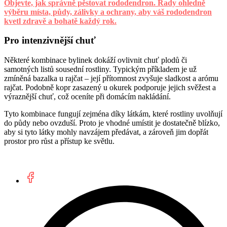
Objevte, jak správně pěstovat rododendron. Rady ohledně
výběru místa, půdy, zálivky a ochrany, aby váš rododendron
kvetl zdravě a bohatě každý rok.
Pro intenzivnější chuť
Některé kombinace bylinek dokáží ovlivnit chuť plodů či
samotných listů sousední rostliny. Typickým příkladem je už
zmíněná bazalka u rajčat – její přítomnost zvyšuje sladkost a arómu
rajčat. Podobně kopr zasazený u okurek podporuje jejich svěžest a
výraznější chuť, což oceníte při domácím nakládání.
Tyto kombinace fungují zejména díky látkám, které rostliny uvolňují
do půdy nebo ovzduší. Proto je vhodné umístit je dostatečně blízko,
aby si tyto látky mohly navzájem předávat, a zároveň jim dopřát
prostor pro růst a přístup ke světlu.