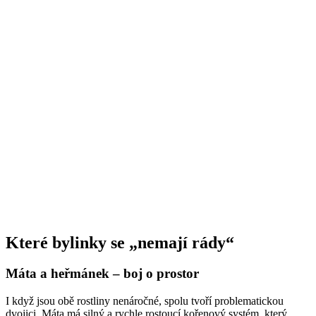
Které bylinky se „nemají rády“
Máta a heřmánek – boj o prostor
I když jsou obě rostliny nenáročné, spolu tvoří problematickou
dvojici. Máta má silný a rychle rostoucí kořenový systém, který