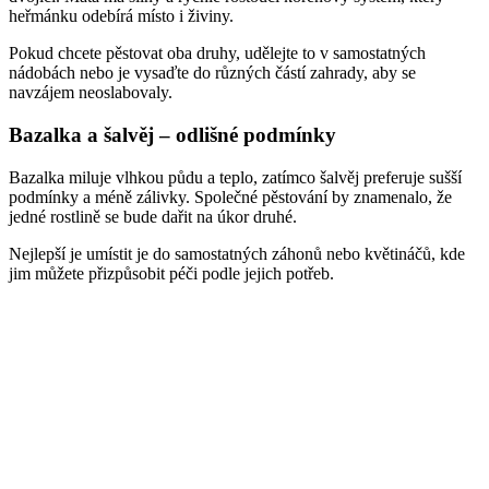
heřmánku odebírá místo i živiny.
Pokud chcete pěstovat oba druhy, udělejte to v samostatných
nádobách nebo je vysaďte do různých částí zahrady, aby se
navzájem neoslabovaly.
Bazalka a šalvěj – odlišné podmínky
Bazalka miluje vlhkou půdu a teplo, zatímco šalvěj preferuje sušší
podmínky a méně zálivky. Společné pěstování by znamenalo, že
jedné rostlině se bude dařit na úkor druhé.
Nejlepší je umístit je do samostatných záhonů nebo květináčů, kde
jim můžete přizpůsobit péči podle jejich potřeb.