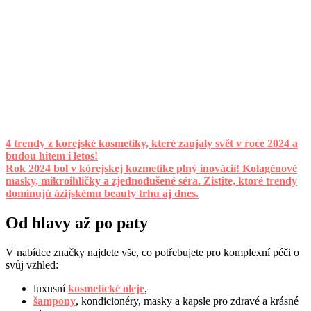
4 trendy z korejské kosmetiky, které zaujaly svět v roce 2024 a
budou hitem i letos!
Rok 2024 bol v kórejskej kozmetike plný inovácií! Kolagénové
masky, mikroihličky a zjednodušené séra. Zistite, ktoré trendy
dominujú ázijskému beauty trhu aj dnes.
Od hlavy až po paty
V nabídce značky najdete vše, co potřebujete pro komplexní péči o
svůj vzhled:
luxusní
kosmetické oleje
,
šampony
, kondicionéry, masky a kapsle pro zdravé a krásné