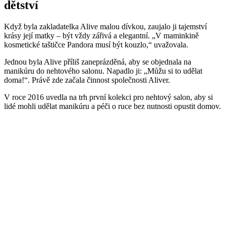
dětství
Když byla zakladatelka Alive malou dívkou, zaujalo ji tajemství
krásy její matky – být vždy zářivá a elegantní. „V maminkině
kosmetické taštičce Pandora musí být kouzlo,“ uvažovala.
Jednou byla Alive příliš zaneprázděná, aby se objednala na
manikúru do nehtového salonu. Napadlo ji: „Můžu si to udělat
doma!“. Právě zde začala činnost společnosti Aliver.
V roce 2016 uvedla na trh první kolekci pro nehtový salon, aby si
lidé mohli udělat manikúru a péči o ruce bez nutnosti opustit domov.