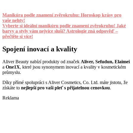
Manikúra podle znamení zvěrokruhu: Horoskop krásy pro
vaše nehty!
Vyberte si ideální manikúru podle znamení zvěrokruhu! Jaké
barvy a styly vám nejvíce sluší? Astrologie zná odpověď –
přečtěte si více!
Spojení inovací a kvality
Aliver Beauty nabízí produkty od značek
Aliver, Sefudun, Elaimei
a
One1X
, které jsou synonymem inovací a kvality v kosmetickém
průmyslu.
Díky přímé spolupráci s Aliver Cosmetics, Co. Ltd. máte jistotu, že
získáte to
nejlepší pro vaši pleť s přijatelnou cenovkou
.
Reklama