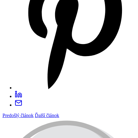
Predošlý článok
Ďalší článok