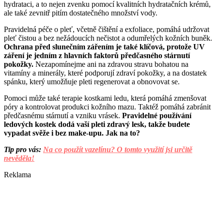
hydrataci, a to nejen zvenku pomocí kvalitních hydratačních krémů,
ale také zevnitř pitím dostatečného množství vody.
Pravidelná péče o pleť, včetně čištění a exfoliace, pomáhá udržovat
pleť čistou a bez nežádoucích nečistot a odumřelých kožních buněk.
Ochrana před slunečním zářením je také klíčová, protože UV
záření je jedním z hlavních faktorů předčasného stárnutí
pokožky.
Nezapomínejme ani na zdravou stravu bohatou na
vitamíny a minerály, které podporují zdraví pokožky, a na dostatek
spánku, který umožňuje pleti regenerovat a obnovovat se.
Pomoci může také terapie kostkami ledu, která pomáhá zmenšovat
póry a kontrolovat produkci kožního mazu. Taktéž pomáhá zabránit
předčasnému stárnutí a vzniku vrásek.
Pravidelné používání
ledových kostek dodá vaší pleti zdravý lesk, takže budete
vypadat svěže i bez make-upu. Jak na to?
Tip pro vás:
Na co použít vazelínu? O tomto využití jsi určitě
nevěděla!
Reklama