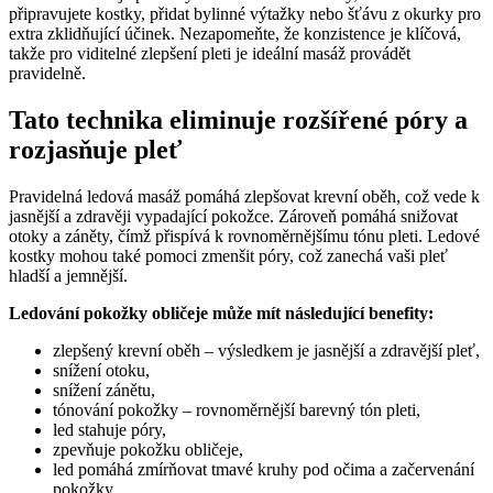
připravujete kostky, přidat bylinné výtažky nebo šťávu z okurky pro
extra zklidňující účinek. Nezapomeňte, že konzistence je klíčová,
takže pro viditelné zlepšení pleti je ideální masáž provádět
pravidelně.
Tato technika eliminuje rozšířené póry a
rozjasňuje pleť
Pravidelná ledová masáž pomáhá zlepšovat krevní oběh, což vede k
jasnější a zdravěji vypadající pokožce. Zároveň pomáhá snižovat
otoky a záněty, čímž přispívá k rovnoměrnějšímu tónu pleti. Ledové
kostky mohou také pomoci zmenšit póry, což zanechá vaši pleť
hladší a jemnější.
Ledování pokožky obličeje může mít následující benefity:
zlepšený krevní oběh – výsledkem je jasnější a zdravější pleť,
snížení otoku,
snížení zánětu,
tónování pokožky – rovnoměrnější barevný tón pleti,
led stahuje póry,
zpevňuje pokožku obličeje,
led pomáhá zmírňovat tmavé kruhy pod očima a začervenání
pokožky,