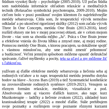
štúdium vysokej školy – psychológie (2005-2010). Už počas štúdia
som nadobúdala informácie ohľadom relaxácie a meditačných
techník (Relaxačno symbolická psychoterapia, 2009-2010). Mojím
cieľom bolo v praxi ponúknuť svojim klientom čo najefektívnejšie
metódy sebarozvoja. Cítila som, že terapeutický výcvik nemožno
odkladať a po ukončení rigoróznej skúšky (2012) som začala výcvik
Three In One Concepts, metóda One Brain (2013-2016), ktorý
rozšíril obzory nie len v mojej pracovnej oblasti, ale v celom mojom
živote - viac som sa zhostila môjho „Ja“. Práca s One Brain jemne
a efektívne vniesla do života hĺbku a zmysel mne, aj mojej rodine.
Pomocou metódy One Brain, s ktorou pracujem, sa dokážeme spojiť
s vlastnou minulosťou, aby sme mohli zmeniť prítomnosť
a budúcnosť. Veľmi jemným spôsobom môžeme opustiť deštrukčné
správanie, ťaživé myšlienky a pocity,
telu sa uľaví a my môžeme žiť
s ľahkosťou.
yužívam aj ďalšie efektívne metódy sebarozvoja a liečenia seba aj
rodinných vzťahov a to napr. terapeutickú metódu jemného dotyku
bodov na hlave - Access Bars (2019) a tiež Systematické konštelácie
na zrovnovážnenie rodinných systémov (2019-2021). Venujem sa
rôznym formám relaxácie, meditácie, vizualizácie a pod.
Absolvovala som aj viacero ďalších kurzov, ako napr. kurz
Muzikoterapie – ladičky a liečenie zvukom (2022), základný kurz
kraniosakrálnej terapie (2022) a mnohé ďalšie. Stále prehlbujem
svoje poznatky a rozširujem svoje poznanie rôznymi kurzami