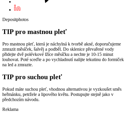
Depositphotos
TIP pro mastnou pleť
Pro mastnou pleť, která je náchylná k tvorbě akné, doporučujeme
zmrazit měsíček, šalvěj a podběl. Do sklenice převařené vody
přidejte dvě polévkové lžíce měsíčku a nechte je 10-15 minut
louhovat. Poté sceďte a po vychladnutí nalijte tekutinu do formiček
na led a zmrazte.
TIP pro suchou pleť
Pokud máte suchou pleť, vhodnou alternativou je vyzkoušet směs
heřmánku, petržele a lipového květu. Postupujte stejně jako v
předchozím návodu.
Reklama