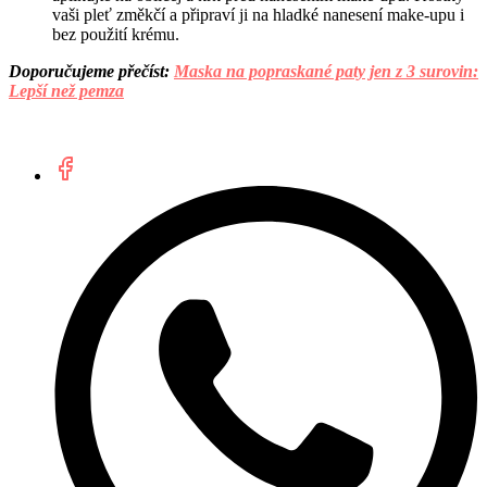
vaši pleť změkčí a připraví ji na hladké nanesení make-upu i
bez použití krému.
Doporučujeme přečíst:
Maska na popraskané paty jen z 3 surovin:
Lepší než pemza