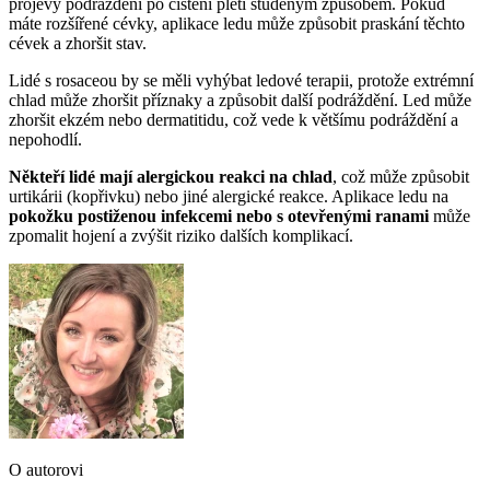
projevy podráždění po čištění pleti studeným způsobem. Pokud
máte rozšířené cévky, aplikace ledu může způsobit praskání těchto
cévek a zhoršit stav.
Lidé s rosaceou by se měli vyhýbat ledové terapii, protože extrémní
chlad může zhoršit příznaky a způsobit další podráždění. Led může
zhoršit ekzém nebo dermatitidu, což vede k většímu podráždění a
nepohodlí.
Někteří lidé mají alergickou reakci na chlad
, což může způsobit
urtikárii (kopřivku) nebo jiné alergické reakce. Aplikace ledu na
pokožku postiženou infekcemi nebo s otevřenými ranami
může
zpomalit hojení a zvýšit riziko dalších komplikací.
O autorovi