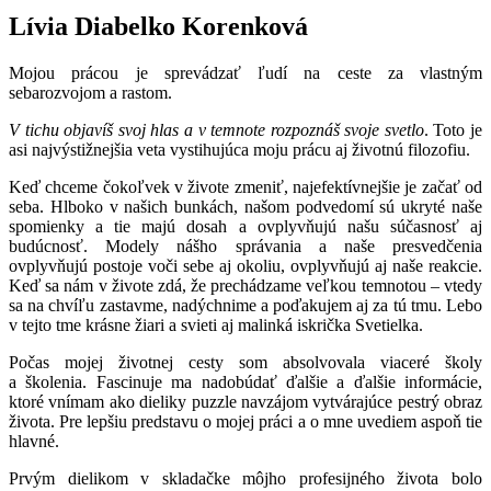
Lívia Diabelko Korenková
Mojou prácou je sprevádzať ľudí na ceste za vlastným
sebarozvojom a rastom.
V tichu objavíš svoj hlas a v temnote rozpoznáš svoje svetlo
. Toto je
asi najvýstižnejšia veta vystihujúca moju prácu aj životnú filozofiu.
Keď chceme čokoľvek v živote zmeniť, najefektívnejšie je začať od
seba. Hlboko v našich bunkách, našom podvedomí sú ukryté naše
spomienky a tie majú dosah a ovplyvňujú našu súčasnosť aj
budúcnosť. Modely nášho správania a naše presvedčenia
ovplyvňujú postoje voči sebe aj okoliu, ovplyvňujú aj naše reakcie.
Keď sa nám v živote zdá, že prechádzame veľkou temnotou – vtedy
sa na chvíľu zastavme, nadýchnime a poďakujem aj za tú tmu. Lebo
v tejto tme krásne žiari a svieti aj malinká iskrička Svetielka.
Počas mojej životnej cesty som absolvovala viaceré školy
a školenia. Fascinuje ma nadobúdať ďalšie a ďalšie informácie,
ktoré vnímam ako dieliky puzzle navzájom vytvárajúce pestrý obraz
života. Pre lepšiu predstavu o mojej práci a o mne uvediem aspoň tie
hlavné.
Prvým dielikom v skladačke môjho profesijného života bolo