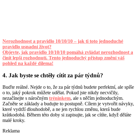
Nerozhodnost a pravidlo 10/10/10 – jak ti toto jednoduché
pravidlo usnadní život?
Objevte, jak pravidlo 10/10/10 pomáhá zvládat nerozhodnost a
činit lepší rozhodnutí. Tento jednoduchý přístup změní váš
pohled na každé dilema!
4. Jak byste se chtěly cítit za pár týdnů?
Buďte reálné. Nejde o to, že za pár týdnů budete perfektní, ale spíše
o to, jaký pokrok můžete udělat. Pokud jste nikdy necvičily,
nezačínejte s náročným
tréninkem
, ale s něčím jednoduchým.
Začněte se základy a budujte to postupně. Cílem je vytvořit návyky,
které vydrží dlouhodobě, a ne jen rychlou změnu, která bude
krátkodobá. Během této doby si zapisujte, jak se cítíte, když děláte
malé kroky.
Reklama