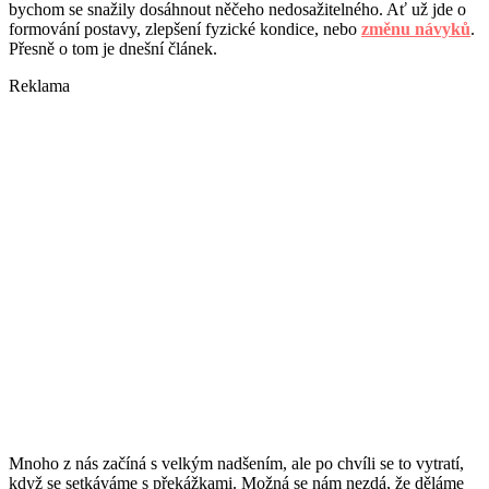
bychom se snažily dosáhnout něčeho nedosažitelného. Ať už jde o
formování postavy, zlepšení fyzické kondice, nebo
změnu návyků
.
Přesně o tom je dnešní článek.
Reklama
Mnoho z nás začíná s velkým nadšením, ale po chvíli se to vytratí,
když se setkáváme s překážkami. Možná se nám nezdá, že děláme