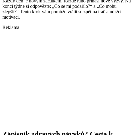
Každý den je novým začátkem. Každé ráno přináší nové výzvy. Na
konci týdne si odpovězte: „Co se mi podařilo?“ a „Co mohu
zlepšit?“ Tento krok vám pomůže vrátit se zpět na trať a udržet
motivaci.
Reklama
Zápisník zdravých návyků? Cesta k