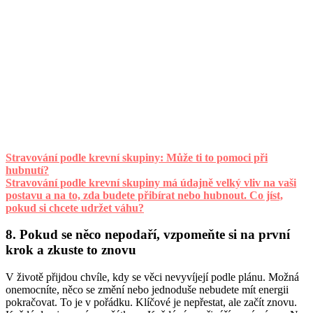
Stravování podle krevní skupiny: Může ti to pomoci při
hubnutí?
Stravování podle krevní skupiny má údajně velký vliv na vaši
postavu a na to, zda budete přibírat nebo hubnout. Co jíst,
pokud si chcete udržet váhu?
8. Pokud se něco nepodaří, vzpomeňte si na první
krok a zkuste to znovu
V životě přijdou chvíle, kdy se věci nevyvíjejí podle plánu. Možná
onemocníte, něco se změní nebo jednoduše nebudete mít energii
pokračovat. To je v pořádku. Klíčové je nepřestat, ale začít znovu.