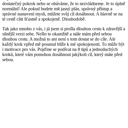
dostatečný pokrok nebo se obáváme, že to nezvládneme. Je to úplně
normální! Ale pokud budete mít jasný plán, správný přístup a
správné nastavení mysli, můžete svůj cíl dosáhnout. A hlavně se na
té cestě cítit šťastně a spokojeně. Dlouhodobě.
Tak jako mnoho z vás, i já jsem si prošla dlouhou cestu k zdravější a
silnější verzi sebe. Nešlo to okamžitě a stále mám před sebou
dlouhou cestu. A možná to ani není o tom dostat se do cíle. Ale
každý krok vpřed mě posunul blíže k mé spokojenosti. To může být
i motivace pro vás. Pojďme se podívat na 8 tipů a jednoduchých
kroků, které vám pomohou dosáhnout jakýkoli cíl, který máte před
sebou.