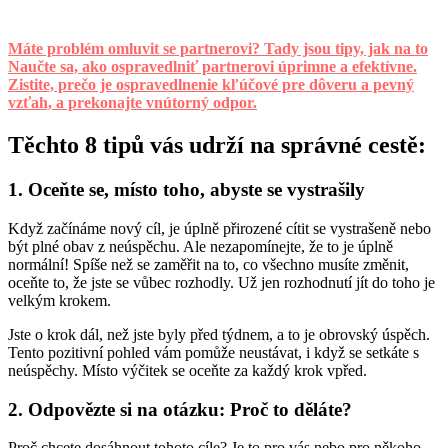
Máte problém omluvit se partnerovi? Tady jsou tipy, jak na to
Naučte sa, ako ospravedlniť partnerovi úprimne a efektívne.
Zistite, prečo je ospravedlnenie kľúčové pre dôveru a pevný
vzťah, a prekonajte vnútorný odpor.
Těchto 8 tipů vás udrží na správné cestě:
1. Oceňte se, místo toho, abyste se vystrašily
Když začínáme nový cíl, je úplně přirozené cítit se vystrašeně nebo
být plné obav z neúspěchu. Ale nezapomínejte, že to je úplně
normální! Spíše než se zaměřit na to, co všechno musíte změnit,
oceňte to, že jste se vůbec rozhodly. Už jen rozhodnutí jít do toho je
velkým krokem.
Jste o krok dál, než jste byly před týdnem, a to je obrovský úspěch.
Tento pozitivní pohled vám pomůže neustávat, i když se setkáte s
neúspěchy. Místo výčitek se oceňte za každý krok vpřed.
2. Odpovězte si na otázku: Proč to děláte?
Proč chcete dosáhnout tohoto cíle? Je to pro vás nebo pro někoho