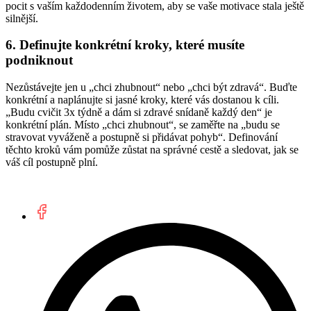
pocit s vaším každodenním životem, aby se vaše motivace stala ještě
silnější.
6. Definujte konkrétní kroky, které musíte
podniknout
Nezůstávejte jen u „chci zhubnout“ nebo „chci být zdravá“. Buďte
konkrétní a naplánujte si jasné kroky, které vás dostanou k cíli.
„Budu cvičit 3x týdně a dám si zdravé snídaně každý den“ je
konkrétní plán. Místo „chci zhubnout“, se zaměřte na „budu se
stravovat vyváženě a postupně si přidávat pohyb“. Definování
těchto kroků vám pomůže zůstat na správné cestě a sledovat, jak se
váš cíl postupně plní.