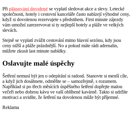
Při
plánování dovolené
se vyplatí sledovat akce a slevy. Letecké
společnosti, hotely i cestovní kanceláře často nabízejí výhodné ceny,
když si dovolenou rezervujete s předstihem. First minute zájezdy
vám umožní zarezervovat si ty nejlepší hotely a pláže ve velkých
slevách.
Stejně se vyplatí zvážit cestování mimo hlavní sezónu, kdy jsou
ceny nižší a pláže prázdnější. No a pokud máte rádi adrenalin,
můžete zkusit last minute nabídky.
Oslavujte malé úspěchy
Šetření nemusí být jen o odepírání si radostí. Stanovte si menší cíle,
a když jich dosáhnete, odměňte se – samozřejmě, s rozumem.
Například si po třech měsících úspěšného šetření dopřejte malou
večeři nebo dobrou kávu ve vaší oblíbené kavárně. Takto si udržíte
motivaci a uvidíte, že šetření na dovolenou může být příjemné.
Reklama