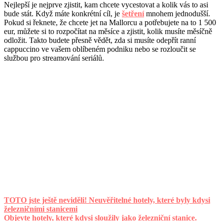
Nejlepší je nejprve zjistit, kam chcete vycestovat a kolik vás to asi
bude stát. Když máte konkrétní cíl, je
šetření
mnohem jednodušší.
Pokud si řeknete, že chcete jet na Mallorcu a potřebujete na to 1 500
eur, můžete si to rozpočítat na měsíce a zjistit, kolik musíte měsíčně
odložit. Takto budete přesně vědět, zda si musíte odepřít ranní
cappuccino ve vašem oblíbeném podniku nebo se rozloučit se
službou pro streamování seriálů.
TOTO jste ještě neviděli! Neuvěřitelné hotely, které byly kdysi
železničními stanicemi
Objevte hotely, které kdysi sloužily jako železniční stanice.