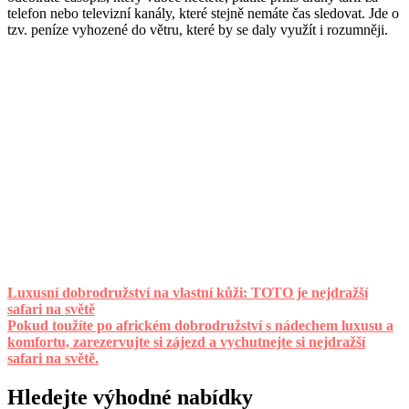
telefon nebo televizní kanály, které stejně nemáte čas sledovat. Jde o
tzv. peníze vyhozené do větru, které by se daly využít i rozumněji.
Luxusní dobrodružství na vlastní kůži: TOTO je nejdražší
safari na světě
Pokud toužíte po africkém dobrodružství s nádechem luxusu a
komfortu, zarezervujte si zájezd a vychutnejte si nejdražší
safari na světě.
Hledejte výhodné nabídky