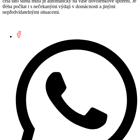
celá tato suma musí jít automaticky na vaše dovolenkové spoření. Je
třeba počítat i s nečekanými výdaji v domácnosti a jinými
nepředvídatelnými situacemi.