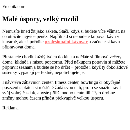
Freepik.com
Malé úspory, velký rozdíl
Nemusíte hned žít jako asketa. Stačí, když si budete více všímat, na
co utrácíte nejvíce peněz. Například si nebudete kupovat kávu v
kavárně, ale si pořídíte
profesionální kávovar
a začnete si kávu
připravovat doma.
Přestanete chodit každý týden do kina a uděláte si filmové večery
doma, klidně i s mísou popcornu. Před nákupem potravin si můžete
připravit seznam a budete se ho držet – protože i když ty čokoládové
sušenky vypadají perfektně, nepotřebujete je.
I návštěva zábavních center, fitness center, bowlingu či obyčejné
posezení s přáteli si měsíčně žádá svou daň, proto se snažte trávit
svůj volný čas tak, abyste příliš mnoho neutratili. Tyto drobné
změny mohou časem přinést překvapivě velkou úsporu.
Reklama