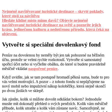
Nejméně navštěvované turistické destinace – skryté poklady,
které stojí za návštěvu
Hledáte klidné místo mimo davů? Objevte nejméně
navštěvované turistické destinace na světě a poznejte jejich
krásu, jedinečnou kulturu a nedotčenou přírodu, která čeká na
objevení.
Vytvořte si speciální dovolenkový fond
Peníze na dovolenou by neměly být jen tak pohozené na běžném
účtu, protože se velmi rychle rozkotoulí. Vytvořte si samostatný
spořicí účet nebo si vyčleňte obálku, do které si budete pravidelně
měsíčně vkládat
naspořené peníze
.
Když uvidíte, jak se tam postupně hromadí pěkná suma, bude to pro
vás velmi motivující. A pozor – z tohoto fondu si nepůjčujeme na
nový mobil nebo impulzivní nákup koloběžky, která stejně skončí
po dvou jízdách ve sklepě.
Jak zjistíte, kolik si můžete dovolit odkládat bokem? Jednoduše
musíte mít dokonalý přehled o svých penězích. Kolik vám měsíčně
přibude, kolik utratíte a kolik vám zůstane navíc. Samozřejmě, ne