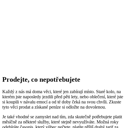
Prodejte, co nepotřebujete
Každý z nás má doma věci, které jen zabírají místo. Staré kolo, na
kterém jste naposledy jezdili před pěti lety, nebo oblečení, které jste
si koupili v návalu emocí a od té doby čeká na svou chvíli. Zkuste
tyto věci prodat a získané peníze si odložte na dovolenou.
Je také vhodné se zamyslet nad tím, zda skutečně potřebujete platit
měsíčně za některé služby, které stejně nevyužíváte. Možná roky
odebíráte časopis, který vůbec nečtete, platíte příliš drahý tarif za