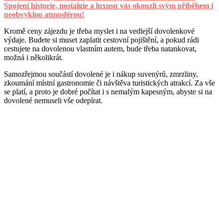
Spojení historie, nostalgie a luxusu vás okouzlí svým příběhem i
neobvyklou atmosférou!
Kromě ceny zájezdu je třeba myslet i na vedlejší dovolenkové
výdaje. Budete si muset zaplatit cestovní pojištění, a pokud rádi
cestujete na dovolenou vlastním autem, bude třeba natankovat,
možná i několikrát.
Samozřejmou součástí dovolené je i nákup suvenýrů, zmrzliny,
zkoumání místní gastronomie či návštěva turistických atrakcí. Za vše
se platí, a proto je dobré počítat i s nemalým kapesným, abyste si na
dovolené nemuseli vše odepírat.