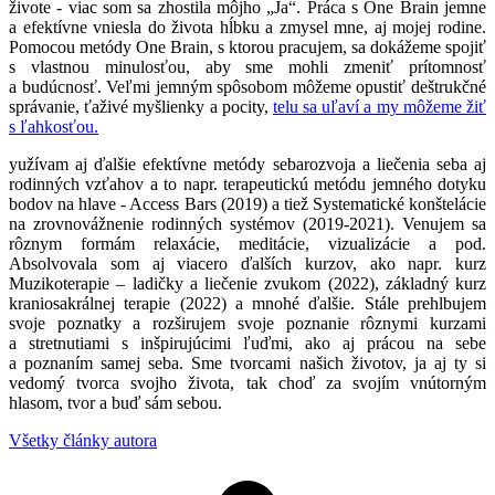
živote - viac som sa zhostila môjho „Ja“. Práca s One Brain jemne
a efektívne vniesla do života hĺbku a zmysel mne, aj mojej rodine.
Pomocou metódy One Brain, s ktorou pracujem, sa dokážeme spojiť
s vlastnou minulosťou, aby sme mohli zmeniť prítomnosť
a budúcnosť. Veľmi jemným spôsobom môžeme opustiť deštrukčné
správanie, ťaživé myšlienky a pocity,
telu sa uľaví a my môžeme žiť
s ľahkosťou.
yužívam aj ďalšie efektívne metódy sebarozvoja a liečenia seba aj
rodinných vzťahov a to napr. terapeutickú metódu jemného dotyku
bodov na hlave - Access Bars (2019) a tiež Systematické konštelácie
na zrovnovážnenie rodinných systémov (2019-2021). Venujem sa
rôznym formám relaxácie, meditácie, vizualizácie a pod.
Absolvovala som aj viacero ďalších kurzov, ako napr. kurz
Muzikoterapie – ladičky a liečenie zvukom (2022), základný kurz
kraniosakrálnej terapie (2022) a mnohé ďalšie. Stále prehlbujem
svoje poznatky a rozširujem svoje poznanie rôznymi kurzami
a stretnutiami s inšpirujúcimi ľuďmi, ako aj prácou na sebe
a poznaním samej seba. Sme tvorcami našich životov, ja aj ty si
vedomý tvorca svojho života, tak choď za svojím vnútorným
hlasom, tvor a buď sám sebou.
Všetky články autora