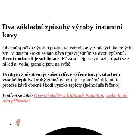
Dva základní způsoby výroby instantní
kávy
Obecně spočívá výrobní postup ve vaření kávy z mletých kávových
zrn. V dalším kroku se tato káva upraví jedním ze dvou způsobů.
První možností je sublimace.
Káva se nejprve zmrazí, odpaří se z
ní led a, voilà, granule jsou na světě.
Druhým způsobem je sušení dříve vařené kávy vzduchem
vysoké teploty.
Druhý zmíněný postup je poměrně riskantní,
protože kávě obecně škodí vysoké teploty (jednoduše řečeno).
Podívej se také:
Ovesné vločky a hubnutí: Pomohou, nebo kvůli
nim přiberete?