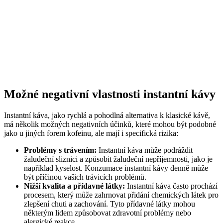
Možné negativní vlastnosti instantní kávy
Instantní káva, jako rychlá a pohodlná alternativa k klasické kávě,
má několik možných negativních účinků, které mohou být podobné
jako u jiných forem kofeinu, ale mají i specifická rizika:
Problémy s trávením:
Instantní káva může podráždit
žaludeční sliznici a způsobit žaludeční nepříjemnosti, jako je
například kyselost. Konzumace instantní kávy denně může
být příčinou vašich trávicích problémů.
Nižší kvalita a přídavné látky:
Instantní káva často prochází
procesem, který může zahrnovat přidání chemických látek pro
zlepšení chuti a zachování. Tyto přídavné látky mohou
některým lidem způsobovat zdravotní problémy nebo
alergické reakce.