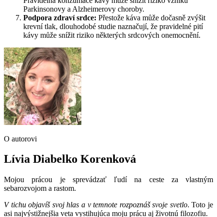
Pravidelná konzumace kávy může snížit riziko vzniku
Parkinsonovy a Alzheimerovy choroby.
Podpora zdraví srdce:
Přestože káva může dočasně zvýšit
krevní tlak, dlouhodobé studie naznačují, že pravidelné pití
kávy může snížit riziko některých srdcových onemocnění.
O autorovi
Lívia Diabelko Korenková
Mojou prácou je sprevádzať ľudí na ceste za vlastným
sebarozvojom a rastom.
V tichu objavíš svoj hlas a v temnote rozpoznáš svoje svetlo
. Toto je
asi najvýstižnejšia veta vystihujúca moju prácu aj životnú filozofiu.