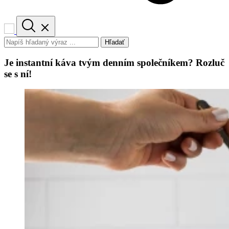
Hľadať
Je instantní káva tvým denním společníkem? Rozluč
se s ní!