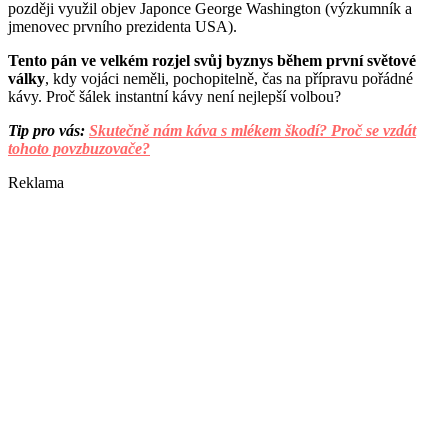
později využil objev Japonce George Washington (výzkumník a
jmenovec prvního prezidenta USA).
Tento pán ve velkém rozjel svůj byznys během první světové
války
, kdy vojáci neměli, pochopitelně, čas na přípravu pořádné
kávy. Proč šálek instantní kávy není nejlepší volbou?
Tip pro vás:
Skutečně nám káva s mlékem škodí? Proč se vzdát
tohoto povzbuzovače?
Reklama