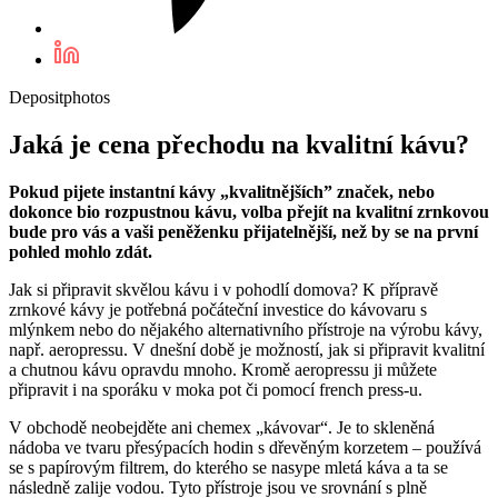
Depositphotos
Jaká je cena přechodu na kvalitní kávu?
Pokud pijete instantní kávy „kvalitnějších” značek, nebo
dokonce bio rozpustnou kávu, volba přejít na kvalitní zrnkovou
bude pro vás a vaši peněženku přijatelnější, než by se na první
pohled mohlo zdát.
Jak si připravit skvělou kávu i v pohodlí domova? K přípravě
zrnkové kávy je potřebná počáteční investice do kávovaru s
mlýnkem nebo do nějakého alternativního přístroje na výrobu kávy,
např. aeropressu. V dnešní době je možností, jak si připravit kvalitní
a chutnou kávu opravdu mnoho. Kromě aeropressu ji můžete
připravit i na sporáku v moka pot či pomocí french press-u.
V obchodě neobejděte ani chemex „kávovar“. Je to skleněná
nádoba ve tvaru přesýpacích hodin s dřevěným korzetem – používá
se s papírovým filtrem, do kterého se nasype mletá káva a ta se
následně zalije vodou. Tyto přístroje jsou ve srovnání s plně