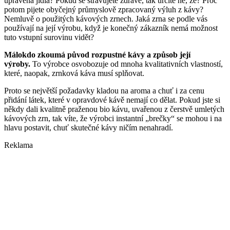
upravená jídla? Pokud se stravujete zdravě, tak určitě ne, že? Proč
potom pijete obyčejný průmyslově zpracovaný výluh z kávy?
Nemluvě o použitých kávových zrnech. Jaká zrna se podle vás
používají na její výrobu, když je konečný zákazník nemá možnost
tuto vstupní surovinu vidět?
Málokdo zkoumá původ rozpustné kávy a způsob její
výroby.
To výrobce osvobozuje od mnoha kvalitativních vlastností,
které, naopak, zrnková káva musí splňovat.
Proto se největší požadavky kladou na aroma a chuť i za cenu
přidání látek, které v opravdové kávě nemají co dělat. Pokud jste si
někdy dali kvalitně praženou bio kávu, uvařenou z čerstvě umletých
kávových zrn, tak víte, že výrobci instantní „brečky“ se mohou i na
hlavu postavit, chuť skutečné kávy ničím nenahradí.
Reklama