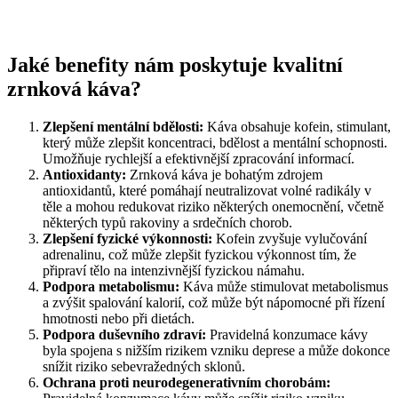
Jaké benefity nám poskytuje kvalitní
zrnková káva?
Zlepšení mentální bdělosti:
Káva obsahuje kofein, stimulant,
který může zlepšit koncentraci, bdělost a mentální schopnosti.
Umožňuje rychlejší a efektivnější zpracování informací.
Antioxidanty:
Zrnková káva je bohatým zdrojem
antioxidantů, které pomáhají neutralizovat volné radikály v
těle a mohou redukovat riziko některých onemocnění, včetně
některých typů rakoviny a srdečních chorob.
Zlepšení fyzické výkonnosti:
Kofein zvyšuje vylučování
adrenalinu, což může zlepšit fyzickou výkonnost tím, že
připraví tělo na intenzivnější fyzickou námahu.
Podpora metabolismu:
Káva může stimulovat metabolismus
a zvýšit spalování kalorií, což může být nápomocné při řízení
hmotnosti nebo při dietách.
Podpora duševního zdraví:
Pravidelná konzumace kávy
byla spojena s nižším rizikem vzniku deprese a může dokonce
snížit riziko sebevražedných sklonů.
Ochrana proti neurodegenerativním chorobám: