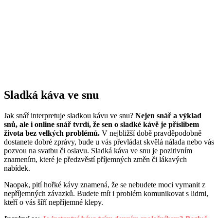
Sladká káva ve snu
Jak snář interpretuje sladkou kávu ve snu?
Nejen snář a výklad
snů, ale i online snář tvrdí, že sen o sladké kávě je příslibem
života bez velkých problémů.
V nejbližší době pravděpodobně
dostanete dobré zprávy, bude u vás převládat skvělá nálada nebo vás
pozvou na svatbu či oslavu. Sladká káva ve snu je pozitivním
znamením, které je předzvěstí příjemných změn či lákavých
nabídek.
Naopak, pití hořké kávy znamená, že se nebudete moci vymanit z
nepříjemných závazků. Budete mít i problém komunikovat s lidmi,
kteří o vás šíří nepříjemné klepy.