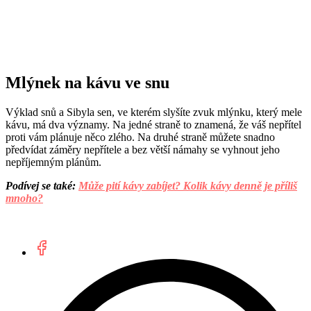
Mlýnek na kávu ve snu
Výklad snů a Sibyla sen, ve kterém slyšíte zvuk mlýnku, který mele
kávu, má dva významy. Na jedné straně to znamená, že váš nepřítel
proti vám plánuje něco zlého. Na druhé straně můžete snadno
předvídat záměry nepřítele a bez větší námahy se vyhnout jeho
nepříjemným plánům.
Podívej se také:
Může pití kávy zabíjet? Kolik kávy denně je příliš
mnoho?