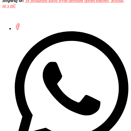
Inspiruj se:
Je instantní káva tvým denním společníkem? Rozluč
se s ní!