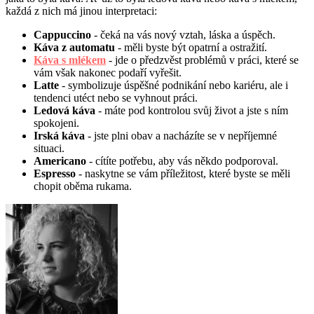
každá z nich má jinou interpretaci:
Cappuccino
- čeká na vás nový vztah, láska a úspěch.
Káva z automatu
- měli byste být opatrní a ostražití.
Káva s mlékem
- jde o předzvěst problémů v práci, které se
vám však nakonec podaří vyřešit.
Latte
- symbolizuje úspěšné podnikání nebo kariéru, ale i
tendenci utéct nebo se vyhnout práci.
Ledová káva
- máte pod kontrolou svůj život a jste s ním
spokojeni.
Irská káva
- jste plni obav a nacházíte se v nepříjemné
situaci.
Americano
- cítíte potřebu, aby vás někdo podporoval.
Espresso
- naskytne se vám příležitost, které byste se měli
chopit oběma rukama.