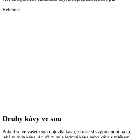
Reklama
Druhy kávy ve snu
Pokud se ve vašem snu objevila káva, zkuste si vzpomenout na to,
jaká to byla káva. Ať už to byla ledová káva nebo káva s mlékem,