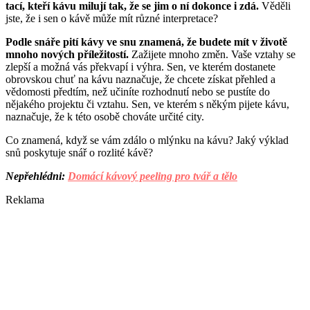
tací, kteří kávu milují tak, že se jim o ní dokonce i zdá.
Věděli
jste, že i sen o kávě může mít různé interpretace?
Podle snáře pití kávy ve snu znamená, že budete mít v životě
mnoho nových příležitostí.
Zažijete mnoho změn. Vaše vztahy se
zlepší a možná vás překvapí i výhra. Sen, ve kterém dostanete
obrovskou chuť na kávu naznačuje, že chcete získat přehled a
vědomosti předtím, než učiníte rozhodnutí nebo se pustíte do
nějakého projektu či vztahu. Sen, ve kterém s někým pijete kávu,
naznačuje, že k této osobě chováte určité city.
Co znamená, když se vám zdálo o mlýnku na kávu? Jaký výklad
snů poskytuje snář o rozlité kávě?
Nepřehlédni:
Domácí kávový peeling pro tvář a tělo
Reklama