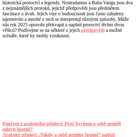
historická proroctví a legendy. Nostradamus a Baba Vanga jsou dva
z nejznámějších proroků, jejichž předpovědi jsou předmětem
fascinace a úvah. Jejich vize o budoucnosti jsou často zahaleny
tajemstvím a mnohé z nich se interpretují různými způsoby. Může
nás rok 2025 opravdu překvapit a naplnit proroctví těchto dvou
věštců? Podívejme se na některé z jejich
předpovědí
a možné
scénáře, které by mohly vzniknout.
Poučení z arabského přísloví: Proč bychom o sobě neměli
mluvit špatně?
Arabské přísloví „Nikdy o sobě nemluv špatně“ nabízí