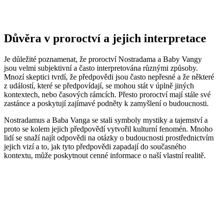
Důvěra v proroctví a jejich interpretace
Je důležité poznamenat, že proroctví Nostradama a Baby Vangy
jsou velmi subjektivní a často interpretována různými způsoby.
Mnozí skeptici tvrdí, že předpovědi jsou často nepřesné a že některé
z událostí, které se předpovídají, se mohou stát v úplně jiných
kontextech, nebo časových rámcích. Přesto proroctví mají stále své
zastánce a poskytují zajímavé podněty k zamyšlení o budoucnosti.
Nostradamus a Baba Vanga se stali symboly mystiky a tajemství a
proto se kolem jejich předpovědí vytvořil kulturní fenomén. Mnoho
lidí se snaží najít odpovědi na otázky o budoucnosti prostřednictvím
jejich vizí a to, jak tyto předpovědi zapadají do současného
kontextu, může poskytnout cenné informace o naší vlastní realitě.