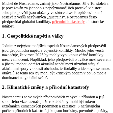
Michel de Nostredame, známý jako Nostradamus, žil v 16. století a
je považován za jednoho z nejvýznamnějších proroků v historii.
Jeho předpovědi jsou uloženy ve sbírce „Les Prophéties“, která
sestává z veršů nazývaných „quatrains“. Nostradamus často
předpovídal globální konflikty,
přírodní katastrofy
a historické
události.
1. Geopolitické napětí a války
Jedním z nejvýznamnějších aspektů Nostradamových předpovědí
jsou geopolitická napětí a vojenské konflikty. Mnoho jeho veršů
naznačuje, že v roce 2025 by mohly vypuknout vážné konflikty
mezi velmocemi. Například, jeho předpovědi o „válce mezi severem
a jihem“ mohou odrážet aktuální napětí mezi různými státy. S
aktuálními spory v oblasti obchodu, teritoriality a ideologie se mnozí
obávají, že tento rok by mohl být kritickým bodem v boji o moc a
dominanci na globální scéně.
2. Klimatické změny a přírodní katastrofy
Nostradamus se ve svých předpovědích zabýval i přírodou a její
silou. Jeho vize naznačují, že rok 2025 by mohl být rokem
extrémních klimatických podmínek a katastrof. S narůstajícím
počtem přírodních katastrof, jako jsou hurikány, povodně a požáry,