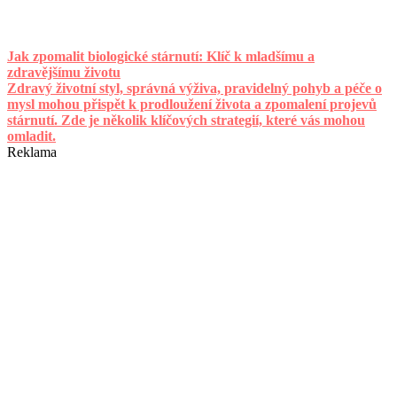
Jak zpomalit biologické stárnutí: Klíč k mladšímu a
zdravějšímu životu
Zdravý životní styl, správná výživa, pravidelný pohyb a péče o
mysl mohou přispět k prodloužení života a zpomalení projevů
stárnutí. Zde je několik klíčových strategií, které vás mohou
omladit.
Reklama