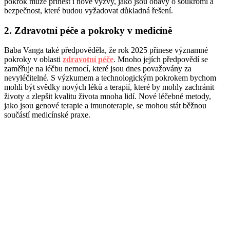
pokrok může přinést i nové výzvy, jako jsou obavy o soukromí a
bezpečnost, které budou vyžadovat důkladná řešení.
2. Zdravotní péče a pokroky v medicíně
Baba Vanga také předpověděla, že rok 2025 přinese významné
pokroky v oblasti
zdravotní péče
. Mnoho jejích předpovědí se
zaměřuje na léčbu nemocí, které jsou dnes považovány za
nevyléčitelné. S výzkumem a technologickým pokrokem bychom
mohli být svědky nových léků a terapií, které by mohly zachránit
životy a zlepšit kvalitu života mnoha lidí. Nové léčebné metody,
jako jsou genové terapie a imunoterapie, se mohou stát běžnou
součástí medicínské praxe.