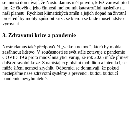
se mnozí domnívají, že Nostradamus měl pravdu, když varoval před
tím, že člověk a jeho činnosti mohou mít katastrofální následky na
naši planetu. Rychlost klimatických změn a jejich dopad na životní
prostředí by mohly způsobit krizi, se kterou se bude muset lidstvo
vyrovnat.
3. Zdravotní krize a pandemie
Nostradamus také předpověděl „velkou nemoc“, která by mohla
zasáhnout lidstvo. V současnosti se svět stále zotavuje z pandemie
COVID-19 a proto mnozí analytici varují, že rok 2025 může přinést
další zdravotní krize. S narůstající globální mobilitou a interakcí, se
může šíření nemocí zrychlit. Odborníci se domnívají, že pokud
nezlepšíme naše zdravotní systémy a prevenci, budou budoucí
pandemie nevyhnutelné.