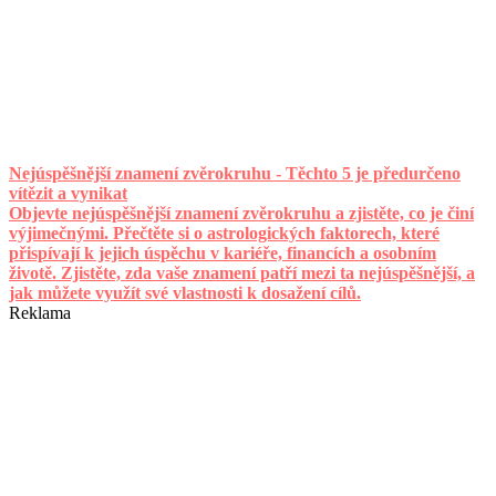
Nejúspěšnější znamení zvěrokruhu - Těchto 5 je předurčeno
vítězit a vynikat
Objevte nejúspěšnější znamení zvěrokruhu a zjistěte, co je činí
výjimečnými. Přečtěte si o astrologických faktorech, které
přispívají k jejich úspěchu v kariéře, financích a osobním
životě. Zjistěte, zda vaše znamení patří mezi ta nejúspěšnější, a
jak můžete využít své vlastnosti k dosažení cílů.
Reklama