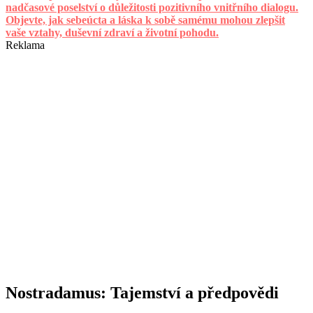
nadčasové poselství o důležitosti pozitivního vnitřního dialogu.
Objevte, jak sebeúcta a láska k sobě samému mohou zlepšit
vaše vztahy, duševní zdraví a životní pohodu.
Reklama
Nostradamus: Tajemství a předpovědi