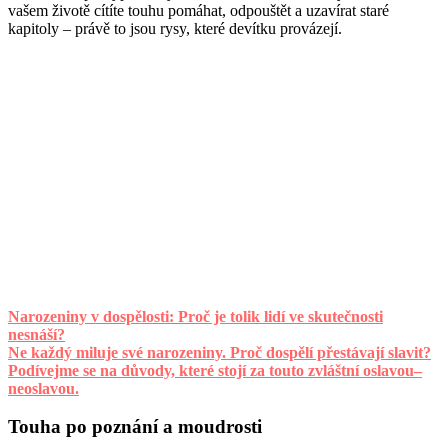
vašem životě cítíte touhu pomáhat, odpouštět a uzavírat staré
kapitoly – právě to jsou rysy, které devítku provázejí.
Narozeniny v dospělosti: Proč je tolik lidí ve skutečnosti
nesnáší?
Ne každý miluje své narozeniny. Proč dospělí přestávají slavit?
Podívejme se na důvody, které stojí za touto zvláštní oslavou–
neoslavou.
Touha po poznání a moudrosti