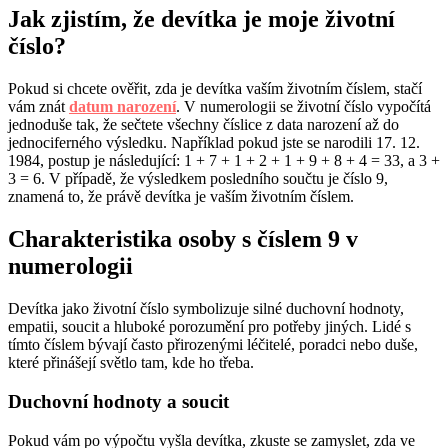
Jak zjistím, že devítka je moje životní
číslo?
Pokud si chcete ověřit, zda je devítka vaším životním číslem, stačí
vám znát
datum narození
. V numerologii se životní číslo vypočítá
jednoduše tak, že sečtete všechny číslice z data narození až do
jednociferného výsledku. Například pokud jste se narodili 17. 12.
1984, postup je následující: 1 + 7 + 1 + 2 + 1 + 9 + 8 + 4 = 33, a 3 +
3 = 6. V případě, že výsledkem posledního součtu je číslo 9,
znamená to, že právě devítka je vaším životním číslem.
Charakteristika osoby s číslem 9 v
numerologii
Devítka jako životní číslo symbolizuje silné duchovní hodnoty,
empatii, soucit a hluboké porozumění pro potřeby jiných. Lidé s
tímto číslem bývají často přirozenými léčitelé, poradci nebo duše,
které přinášejí světlo tam, kde ho třeba.
Duchovní hodnoty a soucit
Pokud vám po výpočtu vyšla devítka, zkuste se zamyslet, zda ve