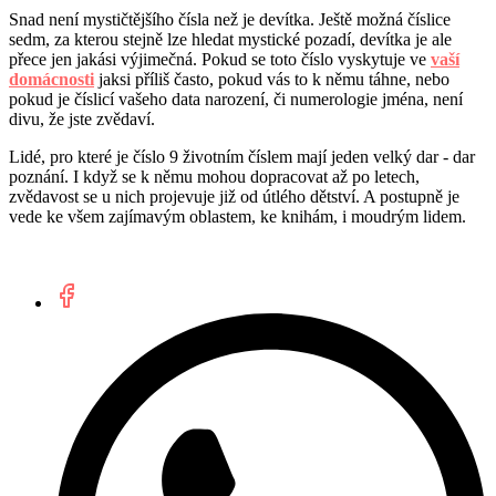
Snad není mystičtějšího čísla než je devítka. Ještě možná číslice
sedm, za kterou stejně lze hledat mystické pozadí, devítka je ale
přece jen jakási výjimečná. Pokud se toto číslo vyskytuje ve
vaší
domácnosti
jaksi příliš často, pokud vás to k němu táhne, nebo
pokud je číslicí vašeho data narození, či numerologie jména, není
divu, že jste zvědaví.
Lidé, pro které je číslo 9 životním číslem mají jeden velký dar - dar
poznání. I když se k němu mohou dopracovat až po letech,
zvědavost se u nich projevuje již od útlého dětství. A postupně je
vede ke všem zajímavým oblastem, ke knihám, i moudrým lidem.