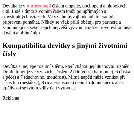
Devítka je v
numerologii
číslem empatie, pochopení a hlubokých
citů. Lidé s tímto životním číslem touží po upřímných a
smysluplných vztazích. Ve vztahu bývají oddaní, tolerantní a
připraveni pomáhat. Někdy se však příliš obětují pro partnera a
zapomínají na sebe. Jejich největší výzvou je udržet rovnováhu mezi
dávání a přijímáním.
Kompatibilita devítky s jinými životními
čísly
Devítka si nejlépe rozumí s těmi, kteří chápou její duchovní rozměr.
Dobře funguje ve vztazích s číslem 2 (citlivost a harmonie), 6 (láska
a péče) a 7 (duchovno, moudrost). Mírné napětí může vznikat při
číslech 5 (nestálost), 8 (materialismus) nebo 1 (dominance), ale s
trpělivostí se tyto rozdíly dají vyrovnat.
Reklama