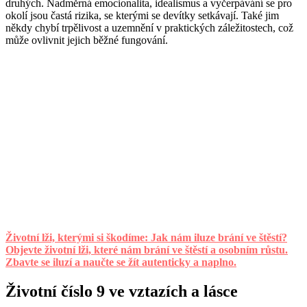
druhých. Nadměrná emocionalita, idealismus a vyčerpávání se pro
okolí jsou častá rizika, se kterými se devítky setkávají. Také jim
někdy chybí trpělivost a uzemnění v praktických záležitostech, což
může ovlivnit jejich běžné fungování.
Životní lži, kterými si škodíme: Jak nám iluze brání ve štěstí?
Objevte životní lži, které nám brání ve štěstí a osobním růstu.
Zbavte se iluzí a naučte se žít autenticky a naplno.
Životní číslo 9 ve vztazích a lásce