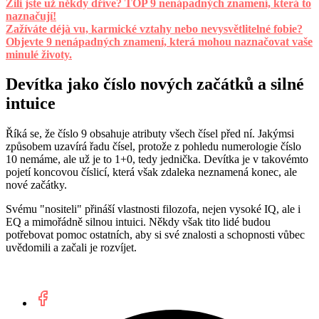
Žili jste už někdy dříve? TOP 9 nenápadných znamení, která to
naznačují!
Zažíváte déjà vu, karmické vztahy nebo nevysvětlitelné fobie?
Objevte 9 nenápadných znamení, která mohou naznačovat vaše
minulé životy.
Devítka jako číslo nových začátků a silné
intuice
Říká se, že číslo 9 obsahuje atributy všech čísel před ní. Jakýmsi
způsobem uzavírá řadu čísel, protože z pohledu numerologie číslo
10 nemáme, ale už je to 1+0, tedy jednička. Devítka je v takovémto
pojetí koncovou číslicí, která však zdaleka neznamená konec, ale
nové začátky.
Svému "nositeli" přináší vlastnosti filozofa, nejen vysoké IQ, ale i
EQ a mimořádně silnou intuici. Někdy však tito lidé budou
potřebovat pomoc ostatních, aby si své znalosti a schopnosti vůbec
uvědomili a začali je rozvíjet.