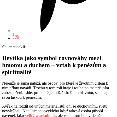
Shutterstock®
Devítka jako symbol rovnováhy mezi
hmotou a duchem – vztah k penězům a
spiritualitě
Nejenže je sama nabízí, ale osoby, pro které je životním číslem k
nim přímo navádí. Trochu v tom roli hraje i touha po materiálním
zabezpečení. Lidé, pro které je totiž číslo 9 tím hlavním, se netají
svou láskou k penězům.
Avšak na rozdíl od jiných materialistů, oni se duchovnímu světu
nevyhýbají. Není nic neobvyklého když taková osoba působí
navenek jako
velký workoholik
, ale v soukromí pravidelně