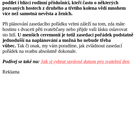
podílet i blízcí rodinní příslušníci, kteří často o některých
pozvaných hostech z druhého a třetího kolena vědí mnohem
více než samotná nevěsta a ženich.
Při plánování zasedacího pořádku velmi záleží na tom, zda máte
hostinu s dvaceti pěti svatebčany nebo přijde vaši lásku oslavovat
sto lidí.
U menších ceremonií je totiž zasedací pořádek podstatně
jednodušší na naplánování a možná ho nebude třeba
vůbec.
Tak či onak, my vám poradíme, jak zvládnout zasedací
pořádek na svatbu absolutně dokonale.
Podívej se také na:
Jak si vybrat správné datum pro svatební den
Reklama