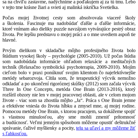
sa na chvíľu zastavme, nadýchnime a poďakujem aj za tú tmu. Lebo
v tejto tme krásne žiari a svieti aj malinká iskrička Svetielka.
Počas mojej životnej cesty som absolvovala viaceré školy
a školenia. Fascinuje ma nadobúdať ďalšie a ďalšie informácie,
ktoré vnímam ako dieliky puzzle navzájom vytvárajúce pestrý obraz
života. Pre lepšiu predstavu o mojej práci a o mne uvediem aspoň tie
hlavné.
Prvým dielikom v skladačke môjho profesijného života bolo
štúdium vysokej školy – psychológie (2005-2010). Už počas štúdia
som nadobúdala informácie ohľadom relaxácie a meditačných
techník (Relaxačno symbolická psychoterapia, 2009-2010). Mojím
cieľom bolo v praxi ponúknuť svojim klientom čo najefektívnejšie
metódy sebarozvoja. Cítila som, že terapeutický výcvik nemožno
odkladať a po ukončení rigoróznej skúšky (2012) som začala výcvik
Three In One Concepts, metóda One Brain (2013-2016), ktorý
rozšíril obzory nie len v mojej pracovnej oblasti, ale v celom mojom
živote - viac som sa zhostila môjho „Ja“. Práca s One Brain jemne
a efektívne vniesla do života hĺbku a zmysel mne, aj mojej rodine.
Pomocou metódy One Brain, s ktorou pracujem, sa dokážeme spojiť
s vlastnou minulosťou, aby sme mohli zmeniť prítomnosť
a budúcnosť. Veľmi jemným spôsobom môžeme opustiť deštrukčné
správanie, ťaživé myšlienky a pocity,
telu sa uľaví a my môžeme žiť
s ľahkosťou.