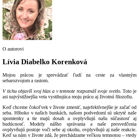
O autorovi
Lívia Diabelko Korenková
Mojou prácou je sprevádzať ľudí na ceste za vlastným
sebarozvojom a rastom.
V tichu objavíš svoj hlas a v temnote rozpoznáš svoje svetlo
. Toto je
asi najvýstižnejšia veta vystihujúca moju prácu aj životnú filozofiu.
Keď chceme čokoľvek v živote zmeniť, najefektívnejšie je začať od
seba. Hlboko v našich bunkách, našom podvedomí sú ukryté naše
spomienky a tie majú dosah a ovplyvňujú našu súčasnosť aj
budúcnosť. Modely nášho správania a naše presvedčenia
ovplyvňujú postoje voči sebe aj okoliu, ovplyvňujú aj naše reakcie.
Keď sa nám v živote zdá, že prechádzame veľkou temnotou – vtedy