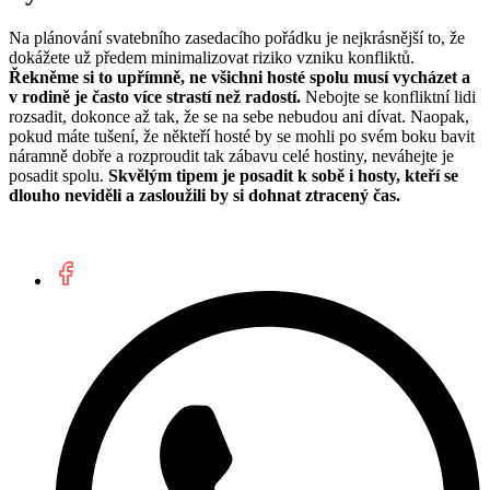
Na plánování svatebního zasedacího pořádku je nejkrásnější to, že
dokážete už předem minimalizovat riziko vzniku konfliktů.
Řekněme si to upřímně, ne všichni hosté spolu musí vycházet a
v rodině je často více strastí než radostí.
Nebojte se konfliktní lidi
rozsadit, dokonce až tak, že se na sebe nebudou ani dívat. Naopak,
pokud máte tušení, že někteří hosté by se mohli po svém boku bavit
náramně dobře a rozproudit tak zábavu celé hostiny, neváhejte je
posadit spolu.
Skvělým tipem je posadit k sobě i hosty, kteří se
dlouho neviděli a zasloužili by si dohnat ztracený čas.