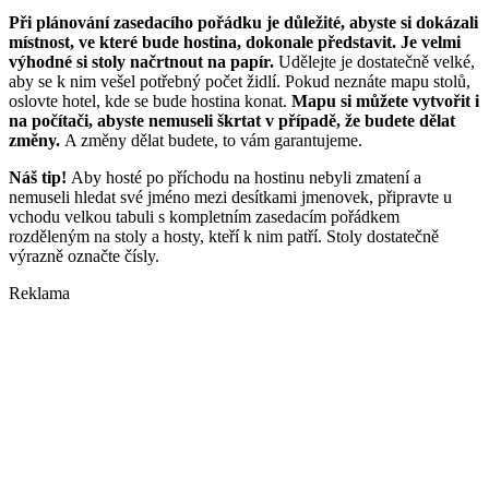
Při plánování zasedacího pořádku je důležité, abyste si dokázali
místnost, ve které bude hostina, dokonale představit. Je velmi
výhodné si stoly načrtnout na papír.
Udělejte je dostatečně velké,
aby se k nim vešel potřebný počet židlí. Pokud neznáte mapu stolů,
oslovte hotel, kde se bude hostina konat.
Mapu si můžete vytvořit i
na počítači, abyste nemuseli škrtat v případě, že budete dělat
změny.
A změny dělat budete, to vám garantujeme.
Náš tip!
Aby hosté po příchodu na hostinu nebyli zmatení a
nemuseli hledat své jméno mezi desítkami jmenovek, připravte u
vchodu velkou tabuli s kompletním zasedacím pořádkem
rozděleným na stoly a hosty, kteří k nim patří. Stoly dostatečně
výrazně označte čísly.
Reklama