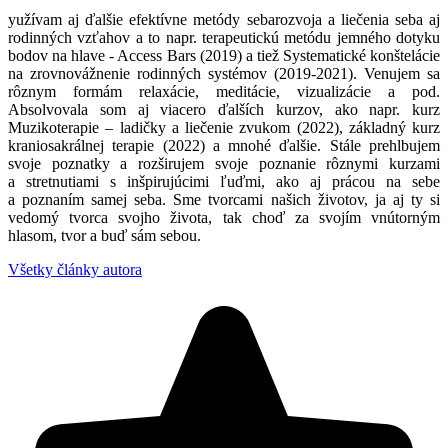
yužívam aj ďalšie efektívne metódy sebarozvoja a liečenia seba aj
rodinných vzťahov a to napr. terapeutickú metódu jemného dotyku
bodov na hlave - Access Bars (2019) a tiež Systematické konštelácie
na zrovnovážnenie rodinných systémov (2019-2021). Venujem sa
rôznym formám relaxácie, meditácie, vizualizácie a pod.
Absolvovala som aj viacero ďalších kurzov, ako napr. kurz
Muzikoterapie – ladičky a liečenie zvukom (2022), základný kurz
kraniosakrálnej terapie (2022) a mnohé ďalšie. Stále prehlbujem
svoje poznatky a rozširujem svoje poznanie rôznymi kurzami
a stretnutiami s inšpirujúcimi ľuďmi, ako aj prácou na sebe
a poznaním samej seba. Sme tvorcami našich životov, ja aj ty si
vedomý tvorca svojho života, tak choď za svojím vnútorným
hlasom, tvor a buď sám sebou.
Všetky články autora