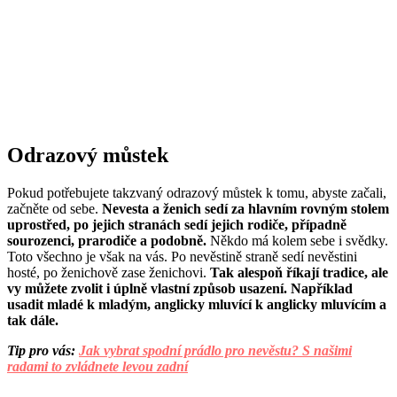
Odrazový můstek
Pokud potřebujete takzvaný odrazový můstek k tomu, abyste začali,
začněte od sebe.
Nevesta a ženich sedí za hlavním rovným stolem
uprostřed, po jejich stranách sedí jejich rodiče, případně
sourozenci, prarodiče a podobně.
Někdo má kolem sebe i svědky.
Toto všechno je však na vás. Po nevěstině straně sedí nevěstini
hosté, po ženichově zase ženichovi.
Tak alespoň říkají tradice, ale
vy můžete zvolit i úplně vlastní způsob usazení. Například
usadit mladé k mladým, anglicky mluvící k anglicky mluvícím a
tak dále.
Tip pro vás:
Jak vybrat spodní prádlo pro nevěstu? S našimi
radami to zvládnete levou zadní