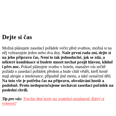
Dejte si čas
Možná plánujete zasedací pořádek večer před svatbou, možná si na
něj vyhrazujete jeden nebo dva dny.
Naše první rada zní, dejte si
na jeho přípravu čas. Není to tak jednoduché, jak se zdá, a
některé kombinace si budete muset nechat projít hlavou, klidně
i přes noc.
Pokud plánujete svatbu v hotelu, manažer vás určitě
požádá o zasedací pořádek předem a bude chtít vědět, kteří hosté
mají alergie a intolerance, případně jiné menu, a také označení dětí.
Na toto vše je potřeba čas na přípravu, obvolávání hostů a
podobně. Proto nedoporučujeme nechávat zasedací pořádek na
poslední chvíli.
Tip pro vás:
Trochu jiné texty na svatební oznámení: Který si
vybereš?