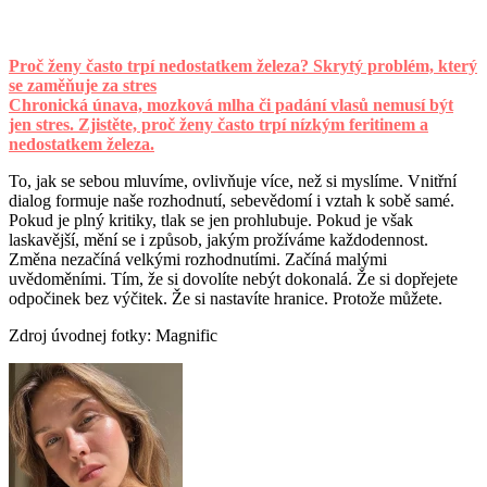
Proč ženy často trpí nedostatkem železa? Skrytý problém, který
se zaměňuje za stres
Chronická únava, mozková mlha či padání vlasů nemusí být
jen stres. Zjistěte, proč ženy často trpí nízkým feritinem a
nedostatkem železa.
To, jak se sebou mluvíme, ovlivňuje více, než si myslíme. Vnitřní
dialog formuje naše rozhodnutí, sebevědomí i vztah k sobě samé.
Pokud je plný kritiky, tlak se jen prohlubuje. Pokud je však
laskavější, mění se i způsob, jakým prožíváme každodennost.
Změna nezačíná velkými rozhodnutími. Začíná malými
uvědoměními. Tím, že si dovolíte nebýt dokonalá. Že si dopřejete
odpočinek bez výčitek. Že si nastavíte hranice. Protože můžete.
Zdroj úvodnej fotky: Magnific