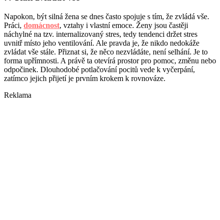
Napokon, být silná žena se dnes často spojuje s tím, že zvládá vše.
Práci,
domácnost
, vztahy i vlastní emoce. Ženy jsou častěji
náchylné na tzv. internalizovaný stres, tedy tendenci držet stres
uvnitř místo jeho ventilování. Ale pravda je, že nikdo nedokáže
zvládat vše stále. Přiznat si, že něco nezvládáte, není selhání. Je to
forma upřímnosti. A právě ta otevírá prostor pro pomoc, změnu nebo
odpočinek. Dlouhodobé potlačování pocitů vede k vyčerpání,
zatímco jejich přijetí je prvním krokem k rovnováze.
Reklama