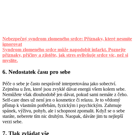
Nebezpečný syndrom zlomeného srdce: Příznaky, které nesmíte
ignorovat
Syndrom zlomeného srdce může napodobit infarkt. Poznejte
příznaky, příčiny a zjistěte, jak stres ovlivňuje srdce víc, než si
myslíte.
6. Nedostatek času pro sebe
Péče o sebe je často nesprávně interpretována jako sobectví.
Zejména u žen, které jsou zvyklé dávat energii všem kolem sebe.
Nemůžete však dlouhodobě jen dávat, pokud sami nemáte z čeho.
Self-care dnes už není jen o kosmetice či relaxu. Je to vědomý
přístup k vlastním potřebám, fyzickým i psychickým. Zahrnuje
spánek, výživu, pohyb, ale i schopnost zpomalit. Když se o sebe
staráte, neberete tím nic druhým. Naopak, dáváte jim tu nejlepší
verzi sebe.
7. Tlak zvládat vše