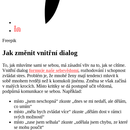
Freepik
Jak změnit vnitřní dialog
To, jak mluvíme sami se sebou, má zásadní vliv na to, jak se cítíme.
Vnitřní dialog
formuje naše sebevědomí
, rozhodování i schopnost
zvládat stres. Problém je, že mnohé ženy mají tendenci mluvit k
sobě mnohem tvrději než k komukoli jinému. Změna se však začíná
v malých krocích. Místo kritiky se dá postupně učit vědomá,
podpůrná komunikace se sebou. Například:
místo „jsem neschopná“ zkuste „dnes se mi nedaří, ale dělám,
co umím“
místo „měla bych zvládat více“ zkuste „dělám dost v rámci
svých možností“
místo „zase jsem selhala“ zkuste „udělala jsem chybu, ze které
se mohu poučit“