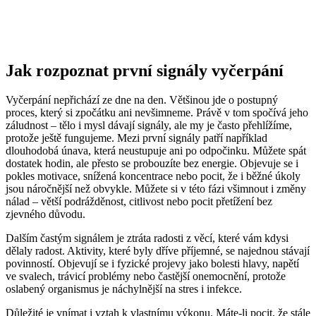
Jak rozpoznat první signály vyčerpání
Vyčerpání nepřichází ze dne na den. Většinou jde o postupný
proces, který si zpočátku ani nevšimneme. Právě v tom spočívá jeho
záludnost – tělo i mysl dávají signály, ale my je často přehlížíme,
protože ještě fungujeme. Mezi první signály patří například
dlouhodobá únava, která neustupuje ani po odpočinku. Můžete spát
dostatek hodin, ale přesto se probouzíte bez energie. Objevuje se i
pokles motivace, snížená koncentrace nebo pocit, že i běžné úkoly
jsou náročnější než obvykle. Můžete si v této fázi všimnout i změny
nálad – větší podrážděnost, citlivost nebo pocit přetížení bez
zjevného důvodu.
Dalším častým signálem je ztráta radosti z věcí, které vám kdysi
dělaly radost. Aktivity, které byly dříve příjemné, se najednou stávají
povinností. Objevují se i fyzické projevy jako bolesti hlavy, napětí
ve svalech, trávicí problémy nebo častější onemocnění, protože
oslabený organismus je náchylnější na stres i infekce.
Důležité je vnímat i vztah k vlastnímu výkonu. Máte-li pocit, že stále