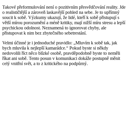
Takové přeformulování není o pozitivním přesvědčování reality. Jde
o realističtější a zároveň laskavější pohled na sebe. Je to upřímný
soucit k sobě. Výzkumy ukazují, že lidé, kteří k sobě přistupují s
větší mírou porozumění a méně kritiky, mají nižší míru stresu a lepší
psychickou odolnost. Neznamená to ignorovat chyby, ale
přistupovat k nim bez zbytečného sebetrestání.
Velmi účinné je i jednoduché pravidlo: „Mluvím k sobě tak, jak
bych mluvila k nejlepší kamarádce.“ Pokud byste si někdy
nedovolili říct něco blízké osobě, pravděpodobně byste to neměli
říkat ani sobě. Tento posun v komunikaci dokáže postupně měnit
celý vnitřní svět, a to z kritického na podpůrný.