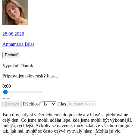
28.06.2026
Annamária Bilas
Prehrať
Vypočuť článok
Pripravujem slovenský hlas...
0:00
--:--
Rýchlosť
Hlas
Zastaviť
Jsou dny, kdy si večer lehneme do postele a v hlavě si přehráváme
celý den. Co jsme mohli udělat lépe, kde jsme mohli být výkonnější,
milejší, rychlejší. Ačkoliv se navenek může zdát, že všechno funguje
tak, jak má, uvnitř se často ozývá vytrvalý hlas: „Mohla jsi víc.“