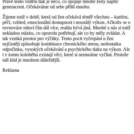
Právě tento vnitřní tlak je něco, co spojuje mnohé ženy napříč
generacemi. Očekáváme od sebe příliš mnoho.
Žijeme totiž v době, která od žen očekává téměř všechno – kariéru,
péči, vzhled, emocionální dostupnost i neustálý výkon. Ačkoliv se o
rovnováze mluví čím dál více, realita bývá jiná. Mnohé z nás si totiž
nekladou otázku, co opravdu potřebují, ale co by měly zvládat. A
tak vzniká prostor pro výčitky. Tento pocit vyčerpání u žen
nejčastěji způsobuje kombinace chronického stresu, nedostatku
odpočinku, vysokých očekávání a psychického tlaku na výkon. Ale
i v tomto koloběhu existují věci, které si nemusíme vyčítat. Protože
náš klid je mnohem důležitější.
Reklama