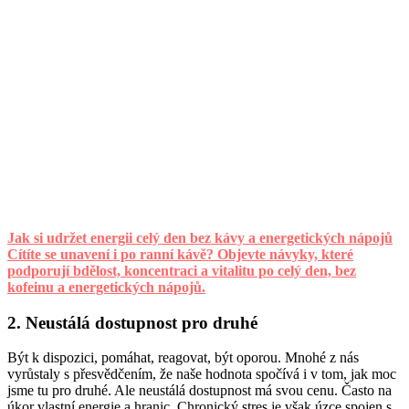
Jak si udržet energii celý den bez kávy a energetických nápojů
Cítíte se unavení i po ranní kávě? Objevte návyky, které
podporují bdělost, koncentraci a vitalitu po celý den, bez
kofeinu a energetických nápojů.
2. Neustálá dostupnost pro druhé
Být k dispozici, pomáhat, reagovat, být oporou. Mnohé z nás
vyrůstaly s přesvědčením, že naše hodnota spočívá i v tom, jak moc
jsme tu pro druhé. Ale neustálá dostupnost má svou cenu. Často na
úkor vlastní energie a hranic. Chronický stres je však úzce spojen s