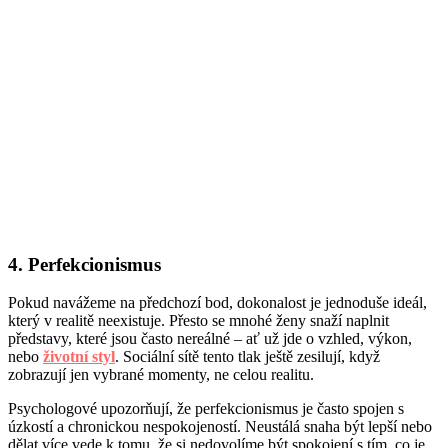
4. Perfekcionismus
Pokud navážeme na předchozí bod, dokonalost je jednoduše ideál,
který v realitě neexistuje. Přesto se mnohé ženy snaží naplnit
představy, které jsou často nereálné – ať už jde o vzhled, výkon,
nebo
životní styl
. Sociální sítě tento tlak ještě zesilují, když
zobrazují jen vybrané momenty, ne celou realitu.
Psychologové upozorňují, že perfekcionismus je často spojen s
úzkostí a chronickou nespokojeností. Neustálá snaha být lepší nebo
dělat více vede k tomu, že si nedovolíme být spokojení s tím, co je