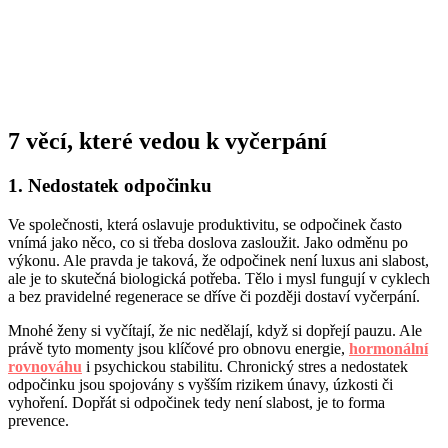
7 věcí, které vedou k vyčerpání
1. Nedostatek odpočinku
Ve společnosti, která oslavuje produktivitu, se odpočinek často
vnímá jako něco, co si třeba doslova zasloužit. Jako odměnu po
výkonu. Ale pravda je taková, že odpočinek není luxus ani slabost,
ale je to skutečná biologická potřeba. Tělo i mysl fungují v cyklech
a bez pravidelné regenerace se dříve či později dostaví vyčerpání.
Mnohé ženy si vyčítají, že nic nedělají, když si dopřejí pauzu. Ale
právě tyto momenty jsou klíčové pro obnovu energie,
hormonální
rovnováhu
i psychickou stabilitu. Chronický stres a nedostatek
odpočinku jsou spojovány s vyšším rizikem únavy, úzkosti či
vyhoření. Dopřát si odpočinek tedy není slabost, je to forma
prevence.