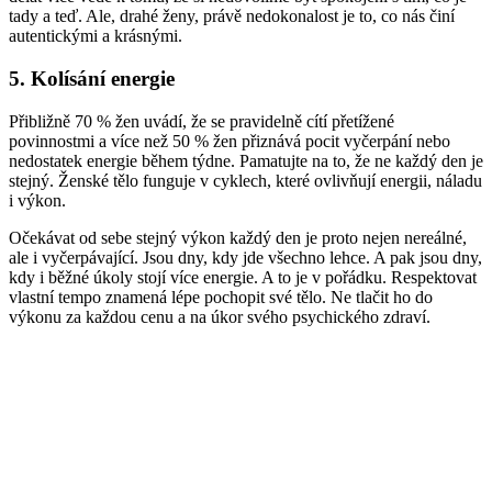
tady a teď. Ale, drahé ženy, právě nedokonalost je to, co nás činí
autentickými a krásnými.
5. Kolísání energie
Přibližně 70 % žen uvádí, že se pravidelně cítí přetížené
povinnostmi a více než 50 % žen přiznává pocit vyčerpání nebo
nedostatek energie během týdne. Pamatujte na to, že ne každý den je
stejný. Ženské tělo funguje v cyklech, které ovlivňují energii, náladu
i výkon.
Očekávat od sebe stejný výkon každý den je proto nejen nereálné,
ale i vyčerpávající. Jsou dny, kdy jde všechno lehce. A pak jsou dny,
kdy i běžné úkoly stojí více energie. A to je v pořádku. Respektovat
vlastní tempo znamená lépe pochopit své tělo. Ne tlačit ho do
výkonu za každou cenu a na úkor svého psychického zdraví.