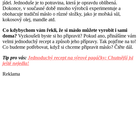
jídel. Jednoduše je to potravina, která je opravdu oblíbená.
Dokonce, v současné době mnoho výrobců experimentuje a
obohacuje tradiční máslo o různé složky, jako je mořská sůl,
kokosový olej, mandle atd.
Co kdybychom vám řekli, že si máslo můžete vyrobit i sami
doma?
Vyzkoušeli byste si ho připravit? Pokud ano, přinášíme vám
velmi jednoduchý recept a způsob jeho přípravy. Tak pojďme na to!
Co budeme potřebovat, když si chceme připravit máslo? Čtěte dál.
Tip pro vás:
Jednoduchý recept na sýrové pagáčky: Chutnější jsi
ještě nejedla!
Reklama