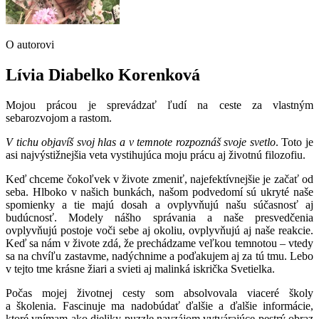
O autorovi
Lívia Diabelko Korenková
Mojou prácou je sprevádzať ľudí na ceste za vlastným
sebarozvojom a rastom.
V tichu objavíš svoj hlas a v temnote rozpoznáš svoje svetlo
. Toto je
asi najvýstižnejšia veta vystihujúca moju prácu aj životnú filozofiu.
Keď chceme čokoľvek v živote zmeniť, najefektívnejšie je začať od
seba. Hlboko v našich bunkách, našom podvedomí sú ukryté naše
spomienky a tie majú dosah a ovplyvňujú našu súčasnosť aj
budúcnosť. Modely nášho správania a naše presvedčenia
ovplyvňujú postoje voči sebe aj okoliu, ovplyvňujú aj naše reakcie.
Keď sa nám v živote zdá, že prechádzame veľkou temnotou – vtedy
sa na chvíľu zastavme, nadýchnime a poďakujem aj za tú tmu. Lebo
v tejto tme krásne žiari a svieti aj malinká iskrička Svetielka.
Počas mojej životnej cesty som absolvovala viaceré školy
a školenia. Fascinuje ma nadobúdať ďalšie a ďalšie informácie,
ktoré vnímam ako dieliky puzzle navzájom vytvárajúce pestrý obraz