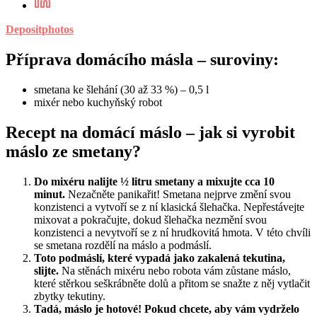
Depositphotos
Příprava domácího másla – suroviny:
smetana ke šlehání (30 až 33 %) – 0,5 l
mixér nebo kuchyňský robot
Recept na domácí máslo – jak si vyrobit
máslo ze smetany?
Do mixéru nalijte ½ litru smetany a mixujte cca 10
minut.
Nezačněte panikařit! Smetana nejprve změní svou
konzistenci a vytvoří se z ní klasická šlehačka. Nepřestávejte
mixovat a pokračujte, dokud šlehačka nezmění svou
konzistenci a nevytvoří se z ní hrudkovitá hmota. V této chvíli
se smetana rozdělí na máslo a podmáslí.
Toto podmáslí, které vypadá jako zakalená tekutina,
slijte.
Na stěnách mixéru nebo robota vám zůstane máslo,
které stěrkou seškrábněte dolů a přitom se snažte z něj vytlačit
zbytky tekutiny.
Tadá, máslo je hotové! Pokud chcete, aby vám vydrželo