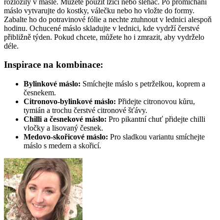
rozložily v másle. Můžete použít lžíci nebo šlehač. Po promíchání
máslo vytvarujte do kostky, válečku nebo ho vložte do formy.
Zabalte ho do potravinové fólie a nechte ztuhnout v lednici alespoň
hodinu. Ochucené máslo skladujte v lednici, kde vydrží čerstvé
přibližně týden. Pokud chcete, můžete ho i zmrazit, aby vydrželo
déle.
Inspirace na kombinace:
Bylinkové máslo:
Smíchejte máslo s petrželkou, koprem a
česnekem.
Citronovo-bylinkové máslo:
Přidejte citronovou kůru,
tymián a trochu čerstvé citronové šťávy.
Chilli a česnekové máslo:
Pro pikantní chuť přidejte chilli
vločky a lisovaný česnek.
Medovo-skořicové máslo:
Pro sladkou variantu smíchejte
máslo s medem a skořicí.