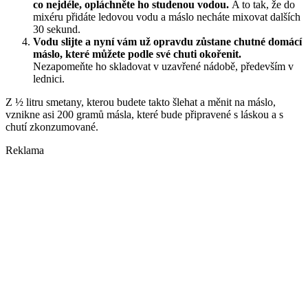
co nejdéle, opláchněte ho studenou vodou.
A to tak, že do
mixéru přidáte ledovou vodu a máslo necháte mixovat dalších
30 sekund.
Vodu slijte a nyní vám už opravdu zůstane chutné domácí
máslo, které můžete podle své chuti okořenit.
Nezapomeňte ho skladovat v uzavřené nádobě, především v
lednici.
Z ½ litru smetany, kterou budete takto šlehat a měnit na máslo,
vznikne asi 200 gramů másla, které bude připravené s láskou a s
chutí zkonzumované.
Reklama