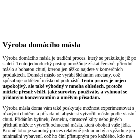
Výroba domácího másla
Výroba domácího másla je tradiční proces, který se praktikuje již po
staletí. Tento jednoduchý postup umožňuje získat čerstvé, přírodní
máslo s bohatou chutí, kterou jen těžko najdete v komerčních
produktech. Domácí máslo se vyrábí šleháním smetany, což
způsobuje oddělení másla od podmáslí.
Tento proces je nejen
uspokojivý, ale také výhodný v mnoha ohledech, protože
můžete přesně vědět, jaké suroviny používáte, a vyhnout se
přidaným konzervantům a umělým přísadám.
Výroba másla doma vám také poskytuje možnost experimentovat s
různými chutěmi a přísadami, abyste si vytvořili máslo podle vlastní
chuti. Přidáním bylinek, česneku, citrusové kůry nebo jiných
příchutí můžete vytvořit ochucená másla, která obohatí vaše jídla.
Kromě toho je samotný proces relativně jednoduchý a vyžaduje jen
minimální vybavení, což ho činí přístupným pro každého, kdo má