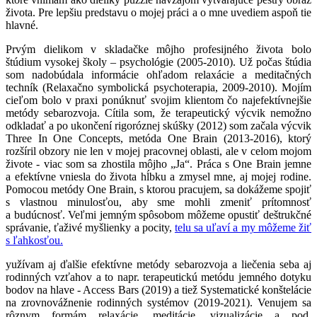
života. Pre lepšiu predstavu o mojej práci a o mne uvediem aspoň tie
hlavné.
Prvým dielikom v skladačke môjho profesijného života bolo
štúdium vysokej školy – psychológie (2005-2010). Už počas štúdia
som nadobúdala informácie ohľadom relaxácie a meditačných
techník (Relaxačno symbolická psychoterapia, 2009-2010). Mojím
cieľom bolo v praxi ponúknuť svojim klientom čo najefektívnejšie
metódy sebarozvoja. Cítila som, že terapeutický výcvik nemožno
odkladať a po ukončení rigoróznej skúšky (2012) som začala výcvik
Three In One Concepts, metóda One Brain (2013-2016), ktorý
rozšíril obzory nie len v mojej pracovnej oblasti, ale v celom mojom
živote - viac som sa zhostila môjho „Ja“. Práca s One Brain jemne
a efektívne vniesla do života hĺbku a zmysel mne, aj mojej rodine.
Pomocou metódy One Brain, s ktorou pracujem, sa dokážeme spojiť
s vlastnou minulosťou, aby sme mohli zmeniť prítomnosť
a budúcnosť. Veľmi jemným spôsobom môžeme opustiť deštrukčné
správanie, ťaživé myšlienky a pocity,
telu sa uľaví a my môžeme žiť
s ľahkosťou.
yužívam aj ďalšie efektívne metódy sebarozvoja a liečenia seba aj
rodinných vzťahov a to napr. terapeutickú metódu jemného dotyku
bodov na hlave - Access Bars (2019) a tiež Systematické konštelácie
na zrovnovážnenie rodinných systémov (2019-2021). Venujem sa
rôznym formám relaxácie, meditácie, vizualizácie a pod.