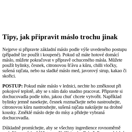
Tipy, jak připravit máslo trochu jinak
Nejprve si připravte základní máslo podle výše uvedeného postupu
(případně lze použít i koupené). Pokud už máte hotové domácí
máslo, můžete pokračovat v přípravě ochuceného másla. Můžete
použít bylinky, česnek, citronovou šťávu a kůru, chilli vločky,
sušená rajčata, nebo na sladké máslo med, javorový sirup, kakao či
skořici.
POSTUP:
Pokud máte máslo v lednici, nechte ho změknout při
pokojové teplotě, aby se s ním dalo snadno pracovat. Připravte si
dochucovadla podle toho, jakou chuť chcete vytvořit. Například
bylinky jemně nasekejte, česnek rozmačkejte nebo nastrouhejte,
citronovou kůru nastrouhejte, sušená rajčata nakrájejte na drobné
kousky. Změklé máslo dejte do mísy a přidejte vybraná
dochucovadla.
Důkladně promíchejte, aby se všechny ingredience rovnoměrně