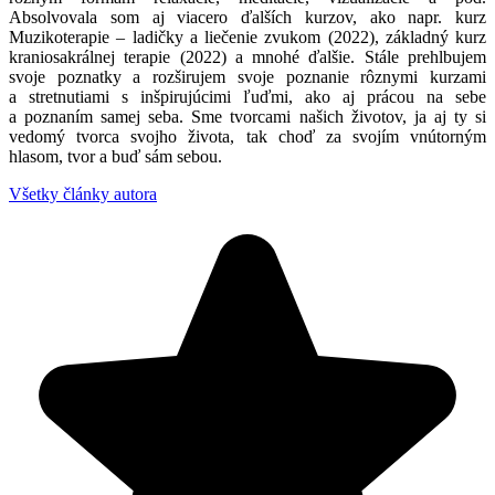
Absolvovala som aj viacero ďalších kurzov, ako napr. kurz
Muzikoterapie – ladičky a liečenie zvukom (2022), základný kurz
kraniosakrálnej terapie (2022) a mnohé ďalšie. Stále prehlbujem
svoje poznatky a rozširujem svoje poznanie rôznymi kurzami
a stretnutiami s inšpirujúcimi ľuďmi, ako aj prácou na sebe
a poznaním samej seba. Sme tvorcami našich životov, ja aj ty si
vedomý tvorca svojho života, tak choď za svojím vnútorným
hlasom, tvor a buď sám sebou.
Všetky články autora