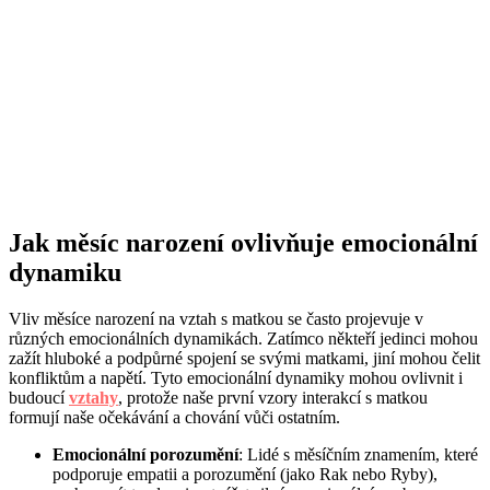
Jak měsíc narození ovlivňuje emocionální
dynamiku
Vliv měsíce narození na vztah s matkou se často projevuje v
různých emocionálních dynamikách. Zatímco někteří jedinci mohou
zažít hluboké a podpůrné spojení se svými matkami, jiní mohou čelit
konfliktům a napětí. Tyto emocionální dynamiky mohou ovlivnit i
budoucí
vztahy
, protože naše první vzory interakcí s matkou
formují naše očekávání a chování vůči ostatním.
Emocionální porozumění
: Lidé s měsíčním znamením, které
podporuje empatii a porozumění (jako Rak nebo Ryby),