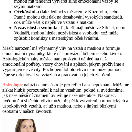
mohou mít tendenci vytvářet silné emocionální vazby se
svými matkami.
Očekávání a tlak
: Jedinci s měsícem v Kozorohu, nebo
Panně mohou cítit tlak na dosahování vysokých standardů,
což může vést k napětí ve vztahu s matkou.
Nezávislost a svoboda
: Ti, kteří mají měsíc ve Střelci, nebo
Vodnáři, mohou hledat nezávislost a svobodu, což může
způsobit konflikty s mateřskými očekáváními.
Měsíc narození má významný vliv na vztah s matkou a formuje
emocionální dynamiky, které nás provázejí během celého života.
Astrologické znaky měsíce nám poskytují náhled na naše
emocionální potřeby, vzory chování a způsob, jakým prožíváme a
vyjadřujeme své city. Pochopení tohoto vlivu nám může pomoci
lépe se orientovat ve vztazích a pracovat na jejich zlepšení.
Astrologie
nabízí cenné nástroje pro reflexi a sebepoznání. Můžeme
získat hlubší porozumění k našim vztahům, pokud si uvědomíme,
jak naše měsíční znamení ovlivňuje naše interakce. Nakonec,
uvědomění si těchto vlivů může přispět k vytvoření harmonických a
uspokojivých vztahů, ať už s matkou, nebo s jinými blízkými
osobami v našich životech.