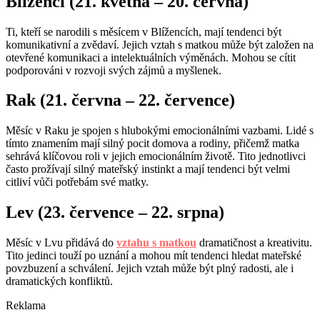
Blíženci (21. května – 20. června)
Ti, kteří se narodili s měsícem v Blížencích, mají tendenci být
komunikativní a zvědaví. Jejich vztah s matkou může být založen na
otevřené komunikaci a intelektuálních výměnách. Mohou se cítit
podporováni v rozvoji svých zájmů a myšlenek.
Rak (21. června – 22. července)
Měsíc v Raku je spojen s hlubokými emocionálními vazbami. Lidé s
tímto znamením mají silný pocit domova a rodiny, přičemž matka
sehrává klíčovou roli v jejich emocionálním životě. Tito jednotlivci
často prožívají silný mateřský instinkt a mají tendenci být velmi
citliví vůči potřebám své matky.
Lev (23. července – 22. srpna)
Měsíc v Lvu přidává do
vztahu s matkou
dramatičnost a kreativitu.
Tito jedinci touží po uznání a mohou mít tendenci hledat mateřské
povzbuzení a schválení. Jejich vztah může být plný radosti, ale i
dramatických konfliktů.
Reklama