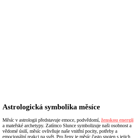
Astrologická symbolika měsíce
Měsíc v astrologii představuje emoce, podvědomí,
ženskou energii
a mateřské archetypy. Zatímco Slunce symbolizuje naši osobnost a
vědomé úsilí, měsíc ovlivňuje naše vnitřní pocity, potřeby a
emocionální reakci na svět. Pro ženy je měsíc často spojen s jejich