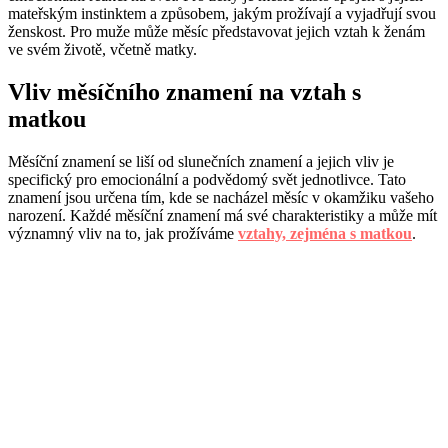
mateřským instinktem a způsobem, jakým prožívají a vyjadřují svou
ženskost. Pro muže může měsíc představovat jejich vztah k ženám
ve svém životě, včetně matky.
Vliv měsíčního znamení na vztah s
matkou
Měsíční znamení se liší od slunečních znamení a jejich vliv je
specifický pro emocionální a podvědomý svět jednotlivce. Tato
znamení jsou určena tím, kde se nacházel měsíc v okamžiku vašeho
narození. Každé měsíční znamení má své charakteristiky a může mít
významný vliv na to, jak prožíváme
vztahy, zejména s matkou
.