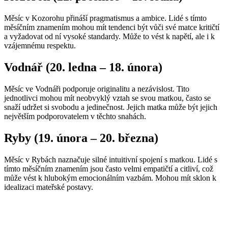
Měsíc v Kozorohu přináší pragmatismus a ambice. Lidé s tímto
měsíčním znamením mohou mít tendenci být vůči své matce kritičtí
a vyžadovat od ní vysoké standardy. Může to vést k napětí, ale i k
vzájemnému respektu.
Vodnář (20. ledna – 18. února)
Měsíc ve Vodnáři podporuje originalitu a nezávislost. Tito
jednotlivci mohou mít neobvyklý vztah se svou matkou, často se
snaží udržet si svobodu a jedinečnost. Jejich matka může být jejich
největším podporovatelem v těchto snahách.
Ryby (19. února – 20. března)
Měsíc v Rybách naznačuje silné intuitivní spojení s matkou. Lidé s
tímto měsíčním znamením jsou často velmi empatičtí a citliví, což
může vést k hlubokým emocionálním vazbám. Mohou mít sklon k
idealizaci mateřské postavy.