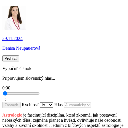
29.11.2024
Denisa Neupauerová
Prehrať
Vypočuť článok
Pripravujem slovenský hlas...
0:00
--:--
Rýchlosť
Hlas
Zastaviť
Astrologie
je fascinující disciplína, která zkoumá, jak postavení
nebeských těles, zejména planet a hvězd, ovlivňuje naše osobnosti,
vztahy a životní okolnosti. Jedním z klíčových aspektů astrologie je