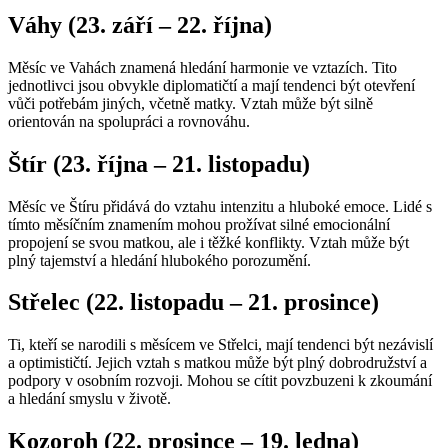
Váhy (23. září – 22. října)
Měsíc ve Vahách znamená hledání harmonie ve vztazích. Tito
jednotlivci jsou obvykle diplomatičtí a mají tendenci být otevření
vůči potřebám jiných, včetně matky. Vztah může být silně
orientován na spolupráci a rovnováhu.
Štír (23. října – 21. listopadu)
Měsíc ve Štíru přidává do vztahu intenzitu a hluboké emoce. Lidé s
tímto měsíčním znamením mohou prožívat silné emocionální
propojení se svou matkou, ale i těžké konflikty. Vztah může být
plný tajemství a hledání hlubokého porozumění.
Střelec (22. listopadu – 21. prosince)
Ti, kteří se narodili s měsícem ve Střelci, mají tendenci být nezávislí
a optimističtí. Jejich vztah s matkou může být plný dobrodružství a
podpory v osobním rozvoji. Mohou se cítit povzbuzeni k zkoumání
a hledání smyslu v životě.
Kozoroh (22. prosince – 19. ledna)