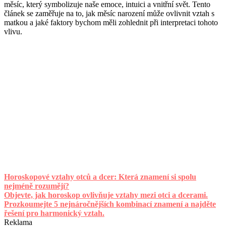
měsíc, který symbolizuje naše emoce, intuici a vnitřní svět. Tento
článek se zaměřuje na to, jak měsíc narození může ovlivnit vztah s
matkou a jaké faktory bychom měli zohlednit při interpretaci tohoto
vlivu.
Horoskopové vztahy otců a dcer: Která znamení si spolu
nejméně rozumějí?
Objevte, jak horoskop ovlivňuje vztahy mezi otci a dcerami.
Prozkoumejte 5 nejnáročnějších kombinací znamení a najděte
řešení pro harmonický vztah.
Reklama