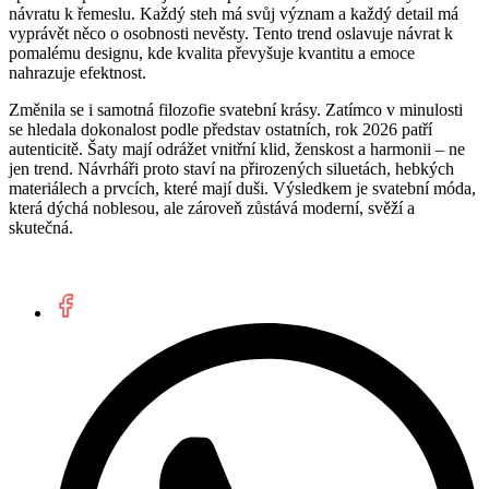
návratu k řemeslu. Každý steh má svůj význam a každý detail má
vyprávět něco o osobnosti nevěsty. Tento trend oslavuje návrat k
pomalému designu, kde kvalita převyšuje kvantitu a emoce
nahrazuje efektnost.
Změnila se i samotná filozofie svatební krásy. Zatímco v minulosti
se hledala dokonalost podle představ ostatních, rok 2026 patří
autenticitě. Šaty mají odrážet vnitřní klid, ženskost a harmonii – ne
jen trend. Návrháři proto staví na přirozených siluetách, hebkých
materiálech a prvcích, které mají duši. Výsledkem je svatební móda,
která dýchá noblesou, ale zároveň zůstává moderní, svěží a
skutečná.