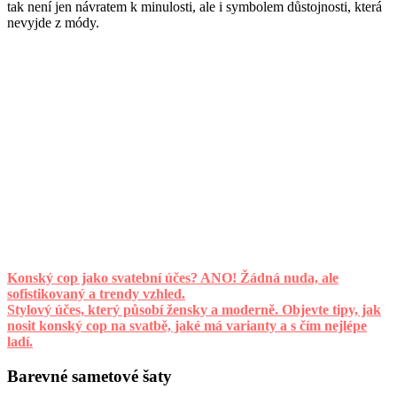
tak není jen návratem k minulosti, ale i symbolem důstojnosti, která
nevyjde z módy.
Konský cop jako svatební účes? ANO! Žádná nuda, ale
sofistikovaný a trendy vzhled.
Stylový účes, který působí žensky a moderně. Objevte tipy, jak
nosit konský cop na svatbě, jaké má varianty a s čím nejlépe
ladí.
Barevné sametové šaty