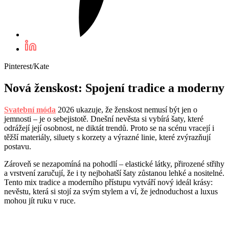
Pinterest/Kate
Nová ženskost: Spojení tradice a moderny
Svatební móda
2026 ukazuje, že ženskost nemusí být jen o
jemnosti – je o sebejistotě. Dnešní nevěsta si vybírá šaty, které
odrážejí její osobnost, ne diktát trendů. Proto se na scénu vracejí i
těžší materiály, siluety s korzety a výrazné linie, které zvýrazňují
postavu.
Zároveň se nezapomíná na pohodlí – elastické látky, přirozené střihy
a vrstvení zaručují, že i ty nejbohatší šaty zůstanou lehké a nositelné.
Tento mix tradice a moderního přístupu vytváří nový ideál krásy:
nevěstu, která si stojí za svým stylem a ví, že jednoduchost a luxus
mohou jít ruku v ruce.