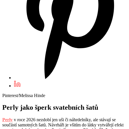
Pinterest/Melissa Hinde
Perly jako šperk svatebních šatů
Perly
v roce 2026 nezdobí jen uši či náhrdelníky, ale stávají se
součástí samotných šatů. Návrháři je všitím do látky vytvářejí efekt