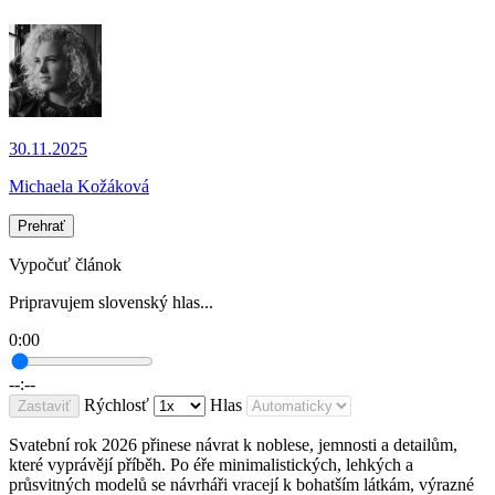
30.11.2025
Michaela Kožáková
Prehrať
Vypočuť článok
Pripravujem slovenský hlas...
0:00
--:--
Rýchlosť
Hlas
Zastaviť
Svatební rok 2026 přinese návrat k noblese, jemnosti a detailům,
které vyprávějí příběh. Po éře minimalistických, lehkých a
průsvitných modelů se návrháři vracejí k bohatším látkám, výrazné