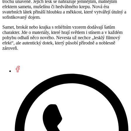
trochu unaveně. Jejich lesk se nahrazuje jemnějším, matnějším
efektem sametu, mušelínu či hedvábného krepu. Nová éra
svatebních látek přináší hloubku a měkkost, které vytvářejí útulný a
sofistikovaný dojem.
Samet, brokát nebo krajka s reliéfním vzorem dodávají šatům
charakter. Jde o materiály, které hrají světlem i stínem a v každém
pohybu odhalí něco nového. Nevesta už nechce „lesklý filmový
efekt“, ale autentický dotek, který působí přírodně a noblesně
zároveň.