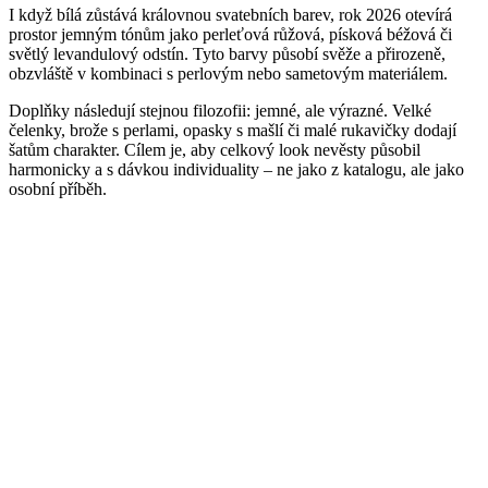
I když bílá zůstává královnou svatebních barev, rok 2026 otevírá
prostor jemným tónům jako perleťová růžová, písková béžová či
světlý levandulový odstín. Tyto barvy působí svěže a přirozeně,
obzvláště v kombinaci s perlovým nebo sametovým materiálem.
Doplňky následují stejnou filozofii: jemné, ale výrazné. Velké
čelenky, brože s perlami, opasky s mašlí či malé rukavičky dodají
šatům charakter. Cílem je, aby celkový look nevěsty působil
harmonicky a s dávkou individuality – ne jako z katalogu, ale jako
osobní příběh.