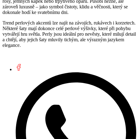
rosy, jemných kapek nebo třpytivého oparu. Působí něžně, ale
zároveň luxusně – jako symbol čistoty, klidu a věčnosti, který se
dokonale hodí ke svatebnímu dni.
Trend perlových akcentů lze najít na závojích, rukávech i korzetech.
Některé šaty mají dokonce celé perlové výšivky, které při pohybu
vytvářejí hru světla. Perly jsou ideální pro nevěsty, které milují detail
a chtějí, aby jejich šaty mluvily tichým, ale výrazným jazykem
elegance.