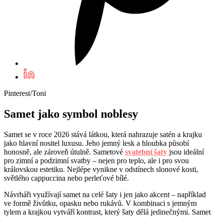
Pinterest/Toni
Samet jako symbol noblesy
Samet se v roce 2026 stává látkou, která nahrazuje satén a krajku
jako hlavní nositel luxusu. Jeho jemný lesk a hloubka působí
honosně, ale zároveň útulně. Sametové
svatební šaty
jsou ideální
pro zimní a podzimní svatby – nejen pro teplo, ale i pro svou
královskou estetiku. Nejlépe vynikne v odstínech slonové kosti,
světlého cappuccina nebo perleťové bílé.
Návrháři využívají samet na celé šaty i jen jako akcent – například
ve formě živůtku, opasku nebo rukávů. V kombinaci s jemným
tylem a krajkou vytváří kontrast, který šaty dělá jedinečnými. Samet