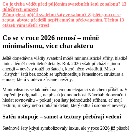
Co je třeba vědět před půjčením svatebních šatů ze salonu? 13
důležitých otázek!
Plánujete si půjčit svatební šaty ze salonu? Zjistěte, na co se
zeptat, abyste předešli nepříjemným překvapením. Těchto 13
otázek vám ušetří stres!
Co se v roce 2026 nenosí – méně
minimalismu, více charakteru
Ještě donedávna vládly svatební módě minimalistické střihy, hladké
linie a téměř neviditelné detaily. Rok 2026 však přichází s jinou
energií – nevěsty touží po šatech, které něco vyjadřují. Místo
„čistých“ šatů bez ozdob se upřednostňuje řemeslnost, struktura a
emoce, která v oděvu zůstane navždy.
Minimalismus se tak mění na jemnou eleganci s duchem příběhu. V
popředí je originalita, ne přísná jednoduchost. Návrháři doporučují
hledat rovnováhu – pokud jsou šaty jednoduché střihem, ať mají
texturu, rukávy nebo unikátní detail, který odhalí osobnost nevěsty.
Satén ustupuje – samet a textury přebírají vedení
Saténové šaty kdysi symbolizovaly luxus, ale v roce 2026 již působí