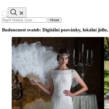
Hľadať
Budoucnost svateb: Digitální pozvánky, lokální jídlo,