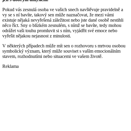
Pokud vás zesnulá osoba ve vašich snech navštěvuje pravidelně a
vy se s ní bavíte, takový sen může naznačovat, že mezi vámi
existuje nějaká nevyřešená záležitost nebo jste dané osobě nestihli
něco říct. Sny o blízkém zesnulém, s nímž se bavíte, tedy mohou
odrážet vaši touhu promluvit si s ním, vyjádřit své emoce nebo
vyřešit nějakou nejasnost z minulosti.
V některých případech může mít sen o rozhovoru s mrtvou osobou
symbolický význam, který může souviset s vaším emocionálním
stavem, rozhodnutími nebo situacemi ve vašem životě.
Reklama