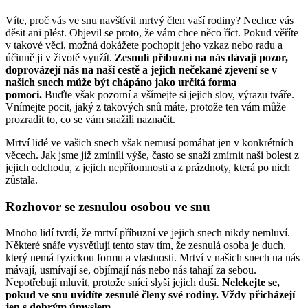
Víte, proč vás ve snu navštívil mrtvý člen vaší rodiny? Nechce vás
děsit ani plést. Objevil se proto, že vám chce něco říct. Pokud věříte
v takové věci, možná dokážete pochopit jeho vzkaz nebo radu a
účinně ji v životě využít.
Zesnulí příbuzní na nás dávají pozor,
doprovázejí nás na naší cestě a jejich nečekané zjevení se v
našich snech může být chápáno jako určitá forma
pomoci.
Buďte však pozorní a všímejte si jejich slov, výrazu tváře.
Vnímejte pocit, jaký z takových snů máte, protože ten vám může
prozradit to, co se vám snažili naznačit.
Mrtví lidé ve vašich snech však nemusí pomáhat jen v konkrétních
věcech. Jak jsme již zmínili výše, často se snaží zmírnit naši bolest z
jejich odchodu, z jejich nepřítomnosti a z prázdnoty, která po nich
zůstala.
Rozhovor se zesnulou osobou ve snu
Mnoho lidí tvrdí, že mrtví příbuzní ve jejich snech nikdy nemluví.
Některé snáře vysvětlují tento stav tím, že zesnulá osoba je duch,
který nemá fyzickou formu a vlastnosti. Mrtví v našich snech na nás
mávají, usmívají se, objímají nás nebo nás tahají za sebou.
Nepotřebují mluvit, protože snící slyší jejich duši.
Nelekejte se,
pokud ve snu uvidíte zesnulé členy své rodiny. Vždy přicházejí
jen s dobrým úmyslem.