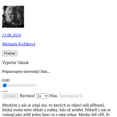
12.06.2024
Michaela Kožáková
Prehrať
Vypočuť článok
Pripravujem slovenský hlas...
0:00
--:--
Rýchlosť
Hlas
Zastaviť
Mnohým z nás se zdají sny, ve kterých se objeví naši příbuzní,
blízká osoba nebo někdo z rodiny, kdo už zemřel. Někteří z nás to
vnímají jako ještě jednu šanci se s nimi setkat. Mnoho lidí věří, že