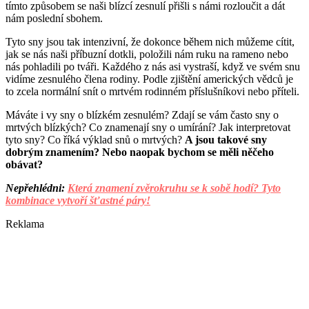
tímto způsobem se naši blízcí zesnulí přišli s námi rozloučit a dát
nám poslední sbohem.
Tyto sny jsou tak intenzivní, že dokonce během nich můžeme cítit,
jak se nás naši příbuzní dotkli, položili nám ruku na rameno nebo
nás pohladili po tváři. Každého z nás asi vystraší, když ve svém snu
vidíme zesnulého člena rodiny. Podle zjištění amerických vědců je
to zcela normální snít o mrtvém rodinném příslušníkovi nebo příteli.
Máváte i vy sny o blízkém zesnulém? Zdají se vám často sny o
mrtvých blízkých? Co znamenají sny o umírání? Jak interpretovat
tyto sny? Co říká výklad snů o mrtvých?
A jsou takové sny
dobrým znamením? Nebo naopak bychom se měli něčeho
obávat?
Nepřehlédni:
Která znamení zvěrokruhu se k sobě hodí? Tyto
kombinace vytvoří šťastné páry!
Reklama