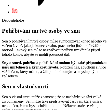
Depositphotos
Pohřbívání mrtvé osoby ve snu
Sen o pohřbívání mrtvé osoby může symbolizovat konec něčeho ve
vašem životě, jako je konec vztahu, práce nebo jiného důležitého
období. Takový sen může naznačovat potřebu uzavření a přijetí
tohoto konce, abyste se mohli posunout dál.
Sny o smrti, pohřbu a pohřbívání mohou být také připomínkou
naší smrtelnosti a křehkosti života.
Pobízejí nás, abychom si více
vážili času, který máme, a žili plnohodnotným a smysluplným
způsobem.
Sen o vlastní smrti
Sen o vlastní smrti může znamenat, že se nacházíte ve fázi velké
životní změny. Sen může také představovat část vás, která umírá,
nebo něco, čemu byste chtěli uniknout. Některé snáře se věnují