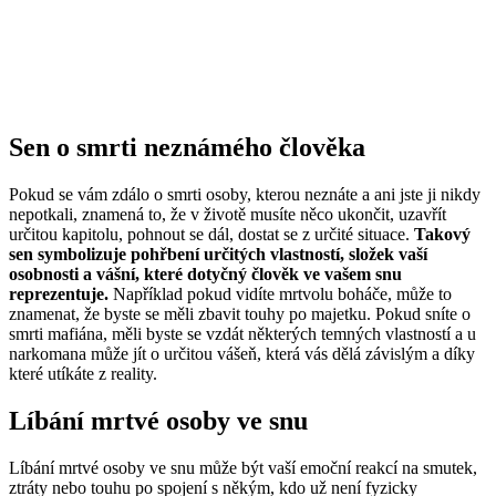
Sen o smrti neznámého člověka
Pokud se vám zdálo o smrti osoby, kterou neznáte a ani jste ji nikdy
nepotkali, znamená to, že v životě musíte něco ukončit, uzavřít
určitou kapitolu, pohnout se dál, dostat se z určité situace.
Takový
sen symbolizuje pohřbení určitých vlastností, složek vaší
osobnosti a vášní, které dotyčný člověk ve vašem snu
reprezentuje.
Například pokud vidíte mrtvolu boháče, může to
znamenat, že byste se měli zbavit touhy po majetku. Pokud sníte o
smrti mafiána, měli byste se vzdát některých temných vlastností a u
narkomana může jít o určitou vášeň, která vás dělá závislým a díky
které utíkáte z reality.
Líbání mrtvé osoby ve snu
Líbání mrtvé osoby ve snu může být vaší emoční reakcí na smutek,
ztráty nebo touhu po spojení s někým, kdo už není fyzicky