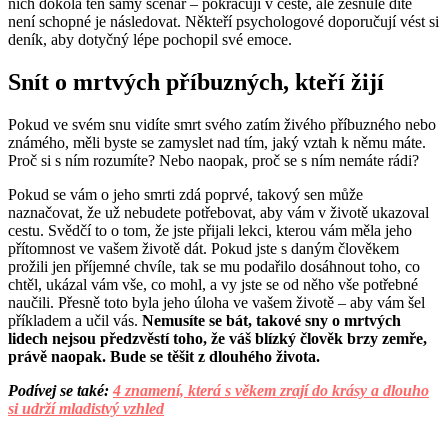
nich dokola ten samý scénář – pokračují v cestě, ale zesnulé dítě
není schopné je následovat. Někteří psychologové doporučují vést si
deník, aby dotyčný lépe pochopil své emoce.
Snít o mrtvých příbuzných, kteří žijí
Pokud ve svém snu vidíte smrt svého zatím živého příbuzného nebo
známého, měli byste se zamyslet nad tím, jaký vztah k němu máte.
Proč si s ním rozumíte? Nebo naopak, proč se s ním nemáte rádi?
Pokud se vám o jeho smrti zdá poprvé, takový sen může
naznačovat, že už nebudete potřebovat, aby vám v životě ukazoval
cestu. Svědčí to o tom, že jste přijali lekci, kterou vám měla jeho
přítomnost ve vašem životě dát. Pokud jste s daným člověkem
prožili jen příjemné chvíle, tak se mu podařilo dosáhnout toho, co
chtěl, ukázal vám vše, co mohl, a vy jste se od něho vše potřebné
naučili. Přesně toto byla jeho úloha ve vašem životě – aby vám šel
příkladem a učil vás.
Nemusíte se bát, takové sny o mrtvých
lidech nejsou předzvěstí toho, že váš blízký člověk brzy zemře,
právě naopak. Bude se těšit z dlouhého života.
Podívej se také:
4 znamení, která s věkem zrají do krásy a dlouho
si udrží mladistvý vzhled