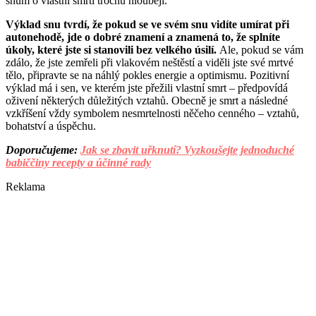
snům o vlastní smrti trochu hlouběji.
Výklad snu tvrdí, že pokud se ve svém snu vidíte umírat při
autonehodě, jde o dobré znamení a znamená to, že splníte
úkoly, které jste si stanovili bez velkého úsilí.
Ale, pokud se vám
zdálo, že jste zemřeli při vlakovém neštěstí a viděli jste své mrtvé
tělo, připravte se na náhlý pokles energie a optimismu. Pozitivní
výklad má i sen, ve kterém jste přežili vlastní smrt – předpovídá
oživení některých důležitých vztahů. Obecně je smrt a následné
vzkříšení vždy symbolem nesmrtelnosti něčeho cenného – vztahů,
bohatství a úspěchu.
Doporučujeme:
Jak se zbavit uřknutí? Vyzkoušejte jednoduché
babiččiny recepty a účinné rady
Reklama