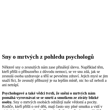
Sny o mrtvých z pohledu psychologů
Některé sny o zesnulých nám zase přinášejí úlevu. Například těm,
kteří přišli o příbuzného z důvodu nemoci, se ve snu zdá, jak se
zesnulá osoba uzdravuje a těší se pevnému zdraví. Jejich mysl se jim
snaží říct, že zesnulý příbuzný je na lepším místě, nic ho už nebolí a
ani netrápí.
Psychologové a také vědci tvrdí, že snění o mrtvých nám
pomáhá vyrovnávat se se smrtí a smutkem ze ztráty blízké
osoby.
Sny o mrtvých osobách odrážejí naše vědomí a pocity.
Rodiče, kteří přišli o své děti, mají často sny plné smutku a vidí v