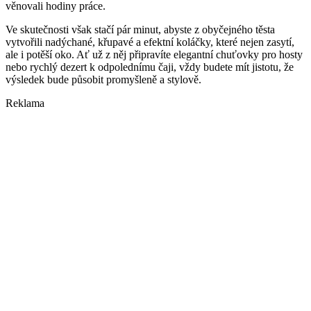
věnovali hodiny práce.
Ve skutečnosti však stačí pár minut, abyste z obyčejného těsta
vytvořili nadýchané, křupavé a efektní koláčky, které nejen zasytí,
ale i potěší oko. Ať už z něj připravíte elegantní chuťovky pro hosty
nebo rychlý dezert k odpolednímu čaji, vždy budete mít jistotu, že
výsledek bude působit promyšleně a stylově.
Reklama