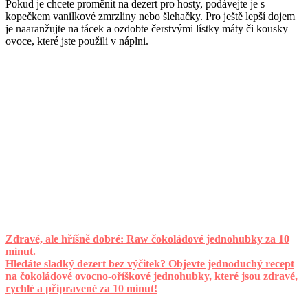
Pokud je chcete proměnit na dezert pro hosty, podávejte je s
kopečkem vanilkové zmrzliny nebo šlehačky. Pro ještě lepší dojem
je naaranžujte na tácek a ozdobte čerstvými lístky máty či kousky
ovoce, které jste použili v náplni.
Zdravé, ale hříšně dobré: Raw čokoládové jednohubky za 10
minut.
Hledáte sladký dezert bez výčitek? Objevte jednoduchý recept
na čokoládové ovocno-oříškové jednohubky, které jsou zdravé,
rychlé a připravené za 10 minut!