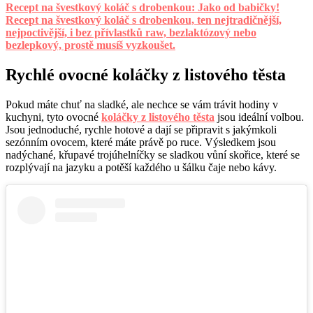
Recept na švestkový koláč s drobenkou: Jako od babičky!
Recept na švestkový koláč s drobenkou, ten nejtradičnější,
nejpoctivější, i bez přívlastků raw, bezlaktózový nebo
bezlepkový, prostě musíš vyzkoušet.
Rychlé ovocné koláčky z listového těsta
Pokud máte chuť na sladké, ale nechce se vám trávit hodiny v
kuchyni, tyto ovocné
koláčky z listového těsta
jsou ideální volbou.
Jsou jednoduché, rychle hotové a dají se připravit s jakýmkoli
sezónním ovocem, které máte právě po ruce. Výsledkem jsou
nadýchané, křupavé trojúhelníčky se sladkou vůní skořice, které se
rozplývají na jazyku a potěší každého u šálku čaje nebo kávy.