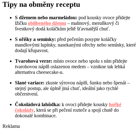
Tipy na obměny receptu
S džemem nebo marmeládou:
pod kousky ovoce přidejte
lžičku
oblíbeného džemu
– malinový, meruňkový či
švestkový dodá koláčkům ještě šťavnatější chuť.
S oříšky a semínky:
před pečením posypte koláčky
mandlovými lupínky, nasekanými ořechy nebo semínky, které
dodají křupavost.
Tvarohová verze:
místo ovoce nebo spolu s ním přidejte
tvarohovou náplň oslazenou medem – vznikne tak lehká
alternativa cheesecake-u.
Slané variace:
zkuste sýrovou náplň, šunku nebo špenát –
stejný postup, ale úplně jiná chuť, ideální jako rychlé
občerstvení.
Čokoládová lahůdka:
k ovoci přidejte kousky
hořké
čokolády
, která se při pečení rozteče a spojí chutě do
dokonalé kombinace.
Reklama