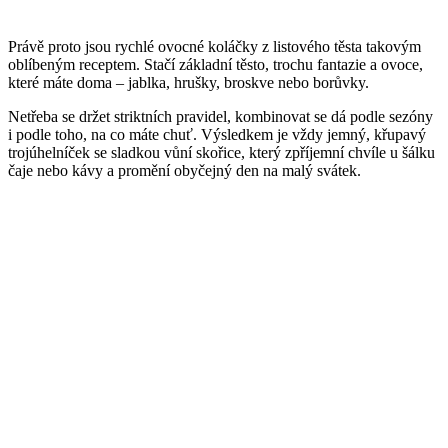
Právě proto jsou rychlé ovocné koláčky z listového těsta takovým
oblíbeným receptem. Stačí základní těsto, trochu fantazie a ovoce,
které máte doma – jablka, hrušky, broskve nebo borůvky.
Netřeba se držet striktních pravidel, kombinovat se dá podle sezóny
i podle toho, na co máte chuť. Výsledkem je vždy jemný, křupavý
trojúhelníček se sladkou vůní skořice, který zpříjemní chvíle u šálku
čaje nebo kávy a promění obyčejný den na malý svátek.