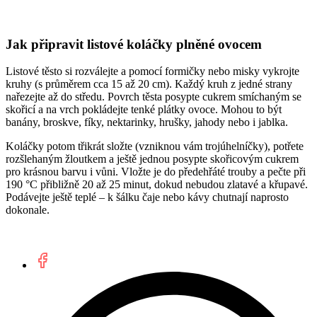
Jak připravit listové koláčky plněné ovocem
Listové těsto si rozválejte a pomocí formičky nebo misky vykrojte
kruhy (s průměrem cca 15 až 20 cm). Každý kruh z jedné strany
nařezejte až do středu. Povrch těsta posypte cukrem smíchaným se
skořicí a na vrch pokládejte tenké plátky ovoce. Mohou to být
banány, broskve, fíky, nektarinky, hrušky, jahody nebo i jablka.
Koláčky potom třikrát složte (vzniknou vám trojúhelníčky), potřete
rozšlehaným žloutkem a ještě jednou posypte skořicovým cukrem
pro krásnou barvu i vůni. Vložte je do předehřáté trouby a pečte při
190 °C přibližně 20 až 25 minut, dokud nebudou zlatavé a křupavé.
Podávejte ještě teplé – k šálku čaje nebo kávy chutnají naprosto
dokonale.