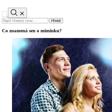
Hľadať
Co znamená sen o miminku?