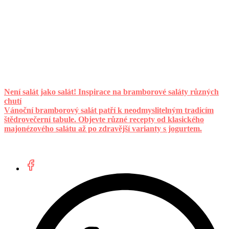
Není salát jako salát! Inspirace na bramborové saláty různých
chutí
Vánoční bramborový salát patří k neodmyslitelným tradicím
štědrovečerní tabule. Objevte různé recepty od klasického
majonézového salátu až po zdravější varianty s jogurtem.