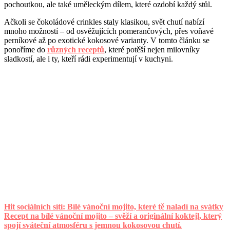
pochoutkou, ale také uměleckým dílem, které ozdobí každý stůl.
Ačkoli se čokoládové crinkles staly klasikou, svět chutí nabízí
mnoho možností – od osvěžujících pomerančových, přes voňavé
perníkové až po exotické kokosové varianty. V tomto článku se
ponoříme do
různých receptů
, které potěší nejen milovníky
sladkostí, ale i ty, kteří rádi experimentují v kuchyni.
Hit sociálních sítí: Bílé vánoční mojito, které tě naladí na svátky
Recept na bílé vánoční mojito – svěží a originální koktejl, který
spojí sváteční atmosféru s jemnou kokosovou chutí.