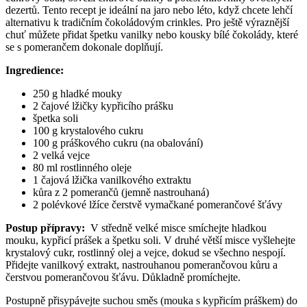
dezertů. Tento recept je ideální na jaro nebo léto, když chcete lehčí
alternativu k tradičním čokoládovým crinkles. Pro ještě výraznější
chuť můžete přidat špetku vanilky nebo kousky bílé čokolády, které
se s pomerančem dokonale doplňují.
Ingredience:
250 g hladké mouky
2 čajové lžičky kypřicího prášku
špetka soli
100 g krystalového cukru
100 g práškového cukru (na obalování)
2 velká vejce
80 ml rostlinného oleje
1 čajová lžička vanilkového extraktu
kůra z 2 pomerančů (jemně nastrouhaná)
2 polévkové lžíce čerstvě vymačkané pomerančové šťávy
Postup přípravy:
V středně velké misce smíchejte hladkou
mouku, kypřicí prášek a špetku soli. V druhé větší misce vyšlehejte
krystalový cukr, rostlinný olej a vejce, dokud se všechno nespojí.
Přidejte vanilkový extrakt, nastrouhanou pomerančovou kůru a
čerstvou pomerančovou šťávu. Důkladně promíchejte.
Postupně přisypávejte suchou směs (mouka s kypřicím práškem) do