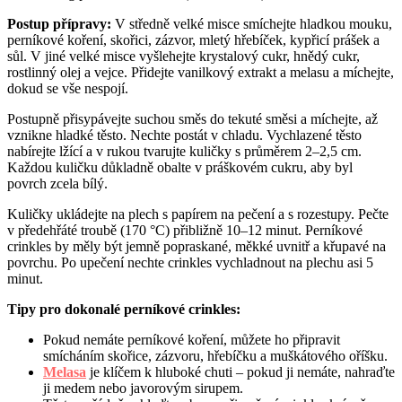
Postup přípravy:
V středně velké misce smíchejte hladkou mouku,
perníkové koření, skořici, zázvor, mletý hřebíček, kypřicí prášek a
sůl. V jiné velké misce vyšlehejte krystalový cukr, hnědý cukr,
rostlinný olej a vejce. Přidejte vanilkový extrakt a melasu a míchejte,
dokud se vše nespojí.
Postupně přisypávejte suchou směs do tekuté směsi a míchejte, až
vznikne hladké těsto. Nechte postát v chladu. Vychlazené těsto
nabírejte lžící a v rukou tvarujte kuličky s průměrem 2–2,5 cm.
Každou kuličku důkladně obalte v práškovém cukru, aby byl
povrch zcela bílý.
Kuličky ukládejte na plech s papírem na pečení a s rozestupy. Pečte
v předehřáté troubě (170 °C) přibližně 10–12 minut. Perníkové
crinkles by měly být jemně popraskané, měkké uvnitř a křupavé na
povrchu. Po upečení nechte crinkles vychladnout na plechu asi 5
minut.
Tipy pro dokonalé perníkové crinkles:
Pokud nemáte perníkové koření, můžete ho připravit
smícháním skořice, zázvoru, hřebíčku a muškátového oříšku.
Melasa
je klíčem k hluboké chuti – pokud ji nemáte, nahraďte
ji medem nebo javorovým sirupem.