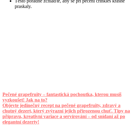
Těsto pořádně zchlaďte, aby se při pečení crinkles krásně
praskaly.
Pečené grapefruity – fantastická pochoutka, kterou musíš
vyzkoušet! Jak na to?
Objevte jedinečný recept na pečené grapefruity, zdravý a
chutný dezert, který zvýrazní jejich přirozenou chuť. Tipy na
přípravu, kreativní variace a servírování – od snídaní až po
elegantní dezerty!