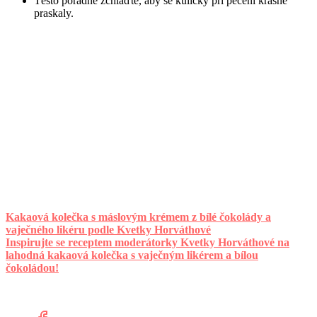
Těsto pořádně zchlaďte, aby se kuličky při pečení krásně
praskaly.
Kakaová kolečka s máslovým krémem z bílé čokolády a
vaječného likéru podle Kvetky Horváthové
Inspirujte se receptem moderátorky Kvetky Horváthové na
lahodná kakaová kolečka s vaječným likérem a bílou
čokoládou!