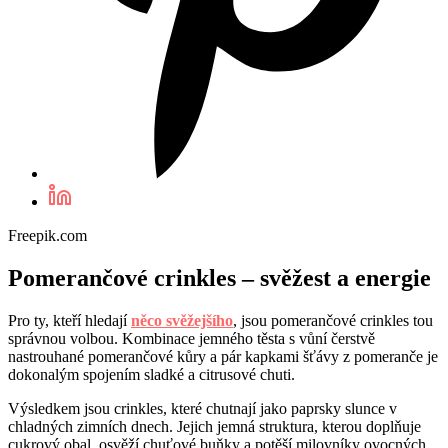
Freepik.com
Pomerančové crinkles – svěžest a energie
Pro ty, kteří hledají
něco svěžejšího
, jsou pomerančové crinkles tou
správnou volbou. Kombinace jemného těsta s vůní čerstvě
nastrouhané pomerančové kůry a pár kapkami šťávy z pomeranče je
dokonalým spojením sladké a citrusové chuti.
Výsledkem jsou crinkles, které chutnají jako paprsky slunce v
chladných zimních dnech. Jejich jemná struktura, kterou doplňuje
cukrový obal, osvěží chuťové buňky a potěší milovníky ovocných