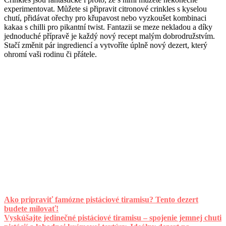
experimentovat. Můžete si připravit citronové crinkles s kyselou
chutí, přidávat ořechy pro křupavost nebo vyzkoušet kombinaci
kakaa s chilli pro pikantní twist. Fantazii se meze nekladou a díky
jednoduché přípravě je každý nový recept malým dobrodružstvím.
Stačí změnit pár ingrediencí a vytvoříte úplně nový dezert, který
ohromí vaši rodinu či přátele.
Ako pripraviť famózne pistáciové tiramisu? Tento dezert
budete milovať!
Vyskúšajte jedinečné pistáciové tiramisu – spojenie jemnej chuti