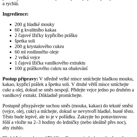
a rychlá.
Ingredience:
200 g hladké mouky
60 g kvalitního kakaa
2 čajové lžičky kypřicího prášku
špetka soli
200 g krystalového cukru
60 ml rostlinného oleje
2 velká vejce
1 čajová lžička vanilkového extraktu
100 g práškového cukru na obalování
Postup přípravy:
V středně velké misce smíchejte hladkou mouku,
kakao, kypřicí prášek a špetku soli. V druhé větší misce smíchejte
cukr a olej, dokud se směs nespojí. Přidejte vejce jedno po druhém a
vanilkový extrakt. Důkladně promíchejte.
Postupně přisypávejte suchou směs (mouka, kakao) do tekuté směsi
(vejce, olej, cukr) a míchejte, dokud se nevytvoří hladké, husté těsto.
Těsto bude lepivé, ale to je v pořádku. Zakryjte ho potravinovou
fólií a vložte na 2–3 hodiny do ledničky (nebo ideálně přes noc),
aby ztuhlo.