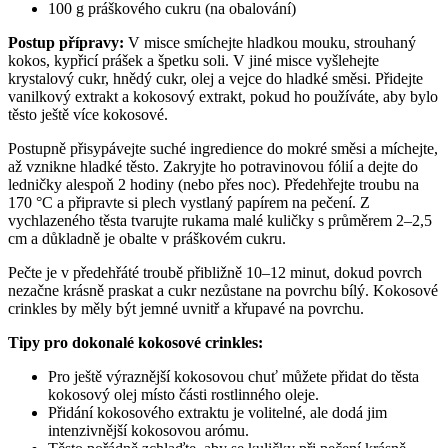
100 g práškového cukru (na obalování)
Postup přípravy:
V misce smíchejte hladkou mouku, strouhaný
kokos, kypřicí prášek a špetku soli. V jiné misce vyšlehejte
krystalový cukr, hnědý cukr, olej a vejce do hladké směsi. Přidejte
vanilkový extrakt a kokosový extrakt, pokud ho používáte, aby bylo
těsto ještě více kokosové.
Postupně přisypávejte suché ingredience do mokré směsi a míchejte,
až vznikne hladké těsto. Zakryjte ho potravinovou fólií a dejte do
ledničky alespoň 2 hodiny (nebo přes noc). Předehřejte troubu na
170 °C a připravte si plech vystlaný papírem na pečení. Z
vychlazeného těsta tvarujte rukama malé kuličky s průměrem 2–2,5
cm a důkladně je obalte v práškovém cukru.
Pečte je v předehřáté troubě přibližně 10–12 minut, dokud povrch
nezačne krásně praskat a cukr nezůstane na povrchu bílý. Kokosové
crinkles by měly být jemné uvnitř a křupavé na povrchu.
Tipy pro dokonalé kokosové crinkles:
Pro ještě výraznější kokosovou chuť můžete přidat do těsta
kokosový olej místo části rostlinného oleje.
Přidání kokosového extraktu je volitelné, ale dodá jim
intenzivnější kokosovou arómu.