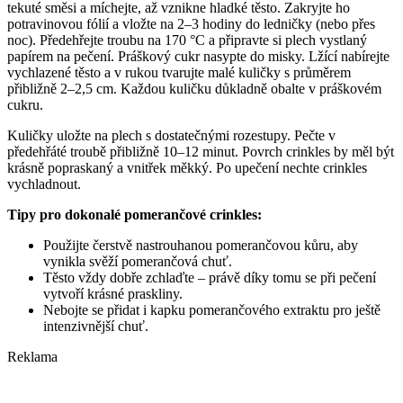
tekuté směsi a míchejte, až vznikne hladké těsto. Zakryjte ho
potravinovou fólií a vložte na 2–3 hodiny do ledničky (nebo přes
noc). Předehřejte troubu na 170 °C a připravte si plech vystlaný
papírem na pečení. Práškový cukr nasypte do misky. Lžící nabírejte
vychlazené těsto a v rukou tvarujte malé kuličky s průměrem
přibližně 2–2,5 cm. Každou kuličku důkladně obalte v práškovém
cukru.
Kuličky uložte na plech s dostatečnými rozestupy. Pečte v
předehřáté troubě přibližně 10–12 minut. Povrch crinkles by měl být
krásně popraskaný a vnitřek měkký. Po upečení nechte crinkles
vychladnout.
Tipy pro dokonalé pomerančové crinkles:
Použijte čerstvě nastrouhanou pomerančovou kůru, aby
vynikla svěží pomerančová chuť.
Těsto vždy dobře zchlaďte – právě díky tomu se při pečení
vytvoří krásné praskliny.
Nebojte se přidat i kapku pomerančového extraktu pro ještě
intenzivnější chuť.
Reklama