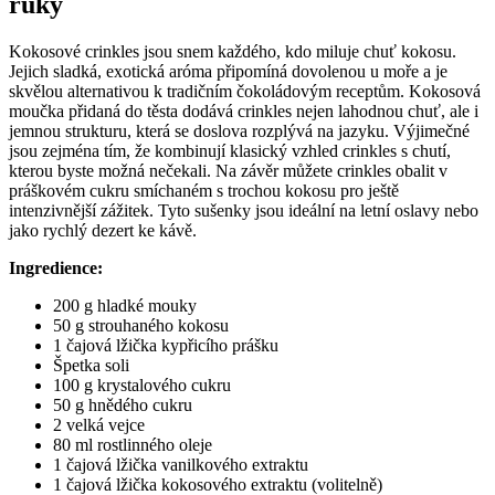
ruky
Kokosové crinkles jsou snem každého, kdo miluje chuť kokosu.
Jejich sladká, exotická aróma připomíná dovolenou u moře a je
skvělou alternativou k tradičním čokoládovým receptům. Kokosová
moučka přidaná do těsta dodává crinkles nejen lahodnou chuť, ale i
jemnou strukturu, která se doslova rozplývá na jazyku. Výjimečné
jsou zejména tím, že kombinují klasický vzhled crinkles s chutí,
kterou byste možná nečekali. Na závěr můžete crinkles obalit v
práškovém cukru smíchaném s trochou kokosu pro ještě
intenzivnější zážitek. Tyto sušenky jsou ideální na letní oslavy nebo
jako rychlý dezert ke kávě.
Ingredience:
200 g hladké mouky
50 g strouhaného kokosu
1 čajová lžička kypřicího prášku
Špetka soli
100 g krystalového cukru
50 g hnědého cukru
2 velká vejce
80 ml rostlinného oleje
1 čajová lžička vanilkového extraktu
1 čajová lžička kokosového extraktu (volitelně)