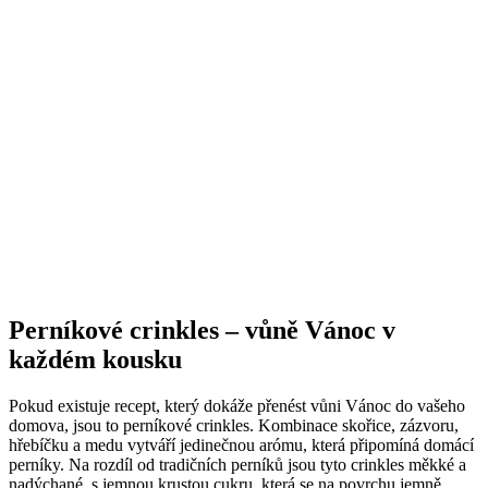
Perníkové crinkles – vůně Vánoc v
každém kousku
Pokud existuje recept, který dokáže přenést vůni Vánoc do vašeho
domova, jsou to perníkové crinkles. Kombinace skořice, zázvoru,
hřebíčku a medu vytváří jedinečnou arómu, která připomíná domácí
perníky. Na rozdíl od tradičních perníků jsou tyto crinkles měkké a
nadýchané, s jemnou krustou cukru, která se na povrchu jemně