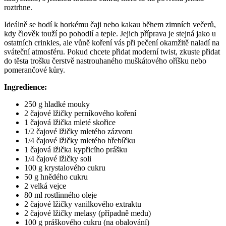
roztrhne.
Ideálně se hodí k horkému čaji nebo kakau během zimních večerů,
kdy člověk touží po pohodlí a teple. Jejich příprava je stejná jako u
ostatních crinkles, ale vůně koření vás při pečení okamžitě naladí na
sváteční atmosféru. Pokud chcete přidat moderní twist, zkuste přidat
do těsta trošku čerstvě nastrouhaného muškátového oříšku nebo
pomerančové kůry.
Ingredience:
250 g hladké mouky
2 čajové lžičky perníkového koření
1 čajová lžička mleté skořice
1/2 čajové lžičky mletého zázvoru
1/4 čajové lžičky mletého hřebíčku
1 čajová lžička kypřicího prášku
1/4 čajové lžičky soli
100 g krystalového cukru
50 g hnědého cukru
2 velká vejce
80 ml rostlinného oleje
2 čajové lžičky vanilkového extraktu
2 čajové lžičky melasy (případně medu)
100 g práškového cukru (na obalování)