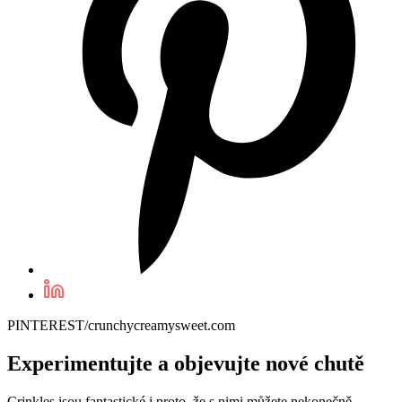
PINTEREST/crunchycreamysweet.com
Experimentujte a objevujte nové chutě
Crinkles jsou fantastické i proto, že s nimi můžete nekonečně