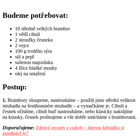
Budeme potřebovat:
10 středně velkých brambor
1 větší cibuli
2 stroužky česneku
2 vejce
100 g tvrdého sýra
sůl a pepř
sušenou majoránku
4 lžíce hladké mouky
olej na smažení
Postup:
1.
Brambory oloupeme, nastrouháme – použili jsme střední velikost
struhadla na šestihranném struhadle – a vymačkáme je. Cibuli a
česnek očistíme, cibuli buď nastrouháme, nebo klasicky nakrájíme
na kousky, česnek prolisujeme a vše dobře smícháme s bramborami.
Doporučujeme:
Zdravé recepty z cukety – kterou lahůdku si
zamiluješ ty?