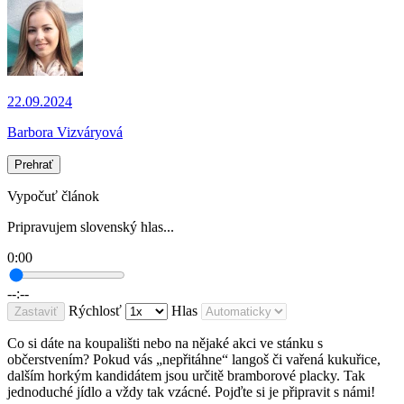
22.09.2024
Barbora Vizváryová
Prehrať
Vypočuť článok
Pripravujem slovenský hlas...
0:00
--:--
Rýchlosť
Hlas
Zastaviť
Co si dáte na koupališti nebo na nějaké akci ve stánku s
občerstvením? Pokud vás „nepřitáhne“ langoš či vařená kukuřice,
dalším horkým kandidátem jsou určitě bramborové placky. Tak
jednoduché jídlo a vždy tak vzácné. Pojďte si je připravit s námi!