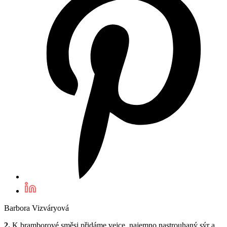
Barbora Vizváryová
2.
K bramborové směsi přidáme vejce, najemno nastrouhaný sýr a