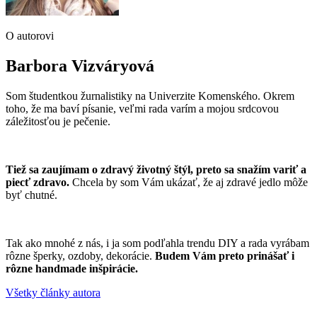
O autorovi
Barbora Vizváryová
Som študentkou žurnalistiky na Univerzite Komenského. Okrem
toho, že ma baví písanie, veľmi rada varím a mojou srdcovou
záležitosťou je pečenie.
Tiež sa zaujímam o zdravý životný štýl, preto sa snažím variť a
piecť zdravo.
Chcela by som Vám ukázať, že aj zdravé jedlo môže
byť chutné.
Tak ako mnohé z nás, i ja som podľahla trendu DIY a rada vyrábam
rôzne šperky, ozdoby, dekorácie.
Budem Vám preto prinášať i
rôzne handmade inšpirácie.
Všetky články autora