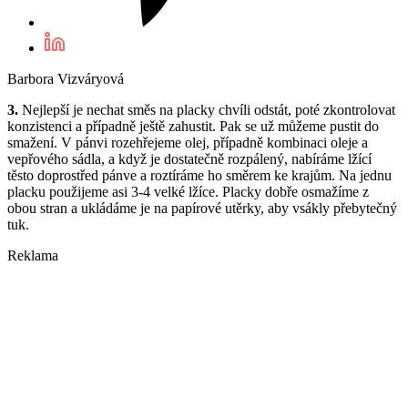
Barbora Vizváryová
3.
Nejlepší je nechat směs na placky chvíli odstát, poté zkontrolovat
konzistenci a případně ještě zahustit. Pak se už můžeme pustit do
smažení. V pánvi rozehřejeme olej, případně kombinaci oleje a
vepřového sádla, a když je dostatečně rozpálený, nabíráme lžící
těsto doprostřed pánve a roztíráme ho směrem ke krajům. Na jednu
placku použijeme asi 3-4 velké lžíce. Placky dobře osmažíme z
obou stran a ukládáme je na papírové utěrky, aby vsákly přebytečný
tuk.
Reklama