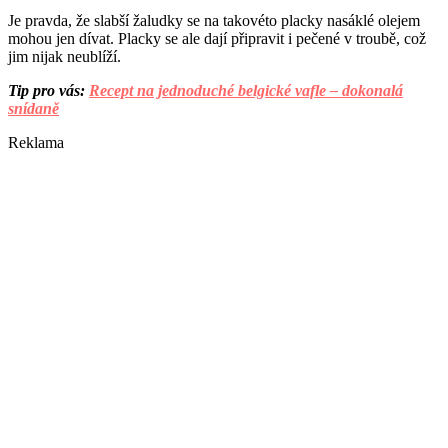
Je pravda, že slabší žaludky se na takovéto placky nasáklé olejem
mohou jen dívat. Placky se ale dají připravit i pečené v troubě, což
jim nijak neublíží.
Tip pro vás:
Recept na jednoduché belgické vafle – dokonalá
snídaně
Reklama