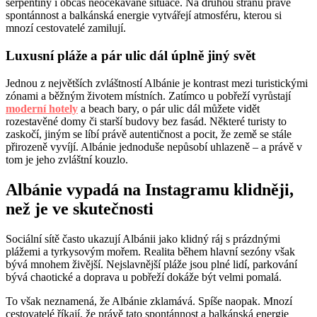
serpentiny i občas neočekávané situace. Na druhou stranu právě
spontánnost a balkánská energie vytvářejí atmosféru, kterou si
mnozí cestovatelé zamilují.
Luxusní pláže a pár ulic dál úplně jiný svět
Jednou z největších zvláštností Albánie je kontrast mezi turistickými
zónami a běžným životem místních. Zatímco u pobřeží vyrůstají
moderní hotely
a beach bary, o pár ulic dál můžete vidět
rozestavěné domy či starší budovy bez fasád. Některé turisty to
zaskočí, jiným se líbí právě autentičnost a pocit, že země se stále
přirozeně vyvíjí. Albánie jednoduše nepůsobí uhlazeně – a právě v
tom je jeho zvláštní kouzlo.
Albánie vypadá na Instagramu klidněji,
než je ve skutečnosti
Sociální sítě často ukazují Albánii jako klidný ráj s prázdnými
plážemi a tyrkysovým mořem. Realita během hlavní sezóny však
bývá mnohem živější. Nejslavnější pláže jsou plné lidí, parkování
bývá chaotické a doprava u pobřeží dokáže být velmi pomalá.
To však neznamená, že Albánie zklamává. Spíše naopak. Mnozí
cestovatelé říkají, že právě tato spontánnost a balkánská energie