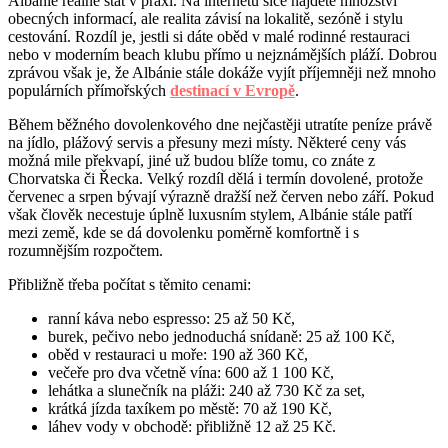
Albánie reálně stát v praxi. Na internetu sice najdete množství
obecných informací, ale realita závisí na lokalitě, sezóně i stylu
cestování. Rozdíl je, jestli si dáte oběd v malé rodinné restauraci
nebo v moderním beach klubu přímo u nejznámějších pláží. Dobrou
zprávou však je, že Albánie stále dokáže vyjít příjemněji než mnoho
populárních přímořských
destinací v Evropě
.
Během běžného dovolenkového dne nejčastěji utratíte peníze právě
na jídlo, plážový servis a přesuny mezi místy. Některé ceny vás
možná mile překvapí, jiné už budou blíže tomu, co znáte z
Chorvatska či Řecka. Velký rozdíl dělá i termín dovolené, protože
červenec a srpen bývají výrazně dražší než červen nebo září. Pokud
však člověk necestuje úplně luxusním stylem, Albánie stále patří
mezi země, kde se dá dovolenku poměrně komfortně i s
rozumnějším rozpočtem.
Přibližně třeba počítat s těmito cenami:
ranní káva nebo espresso: 25 až 50 Kč,
burek, pečivo nebo jednoduchá snídaně: 25 až 100 Kč,
oběd v restauraci u moře: 190 až 360 Kč,
večeře pro dva včetně vína: 600 až 1 100 Kč,
lehátka a slunečník na pláži: 240 až 730 Kč za set,
krátká jízda taxíkem po městě: 70 až 190 Kč,
láhev vody v obchodě: přibližně 12 až 25 Kč.