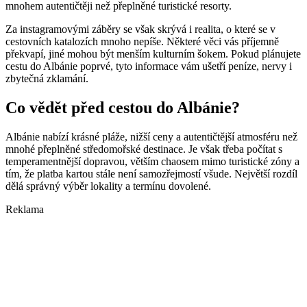
mnohem autentičtěji než přeplněné turistické resorty.
Za instagramovými záběry se však skrývá i realita, o které se v
cestovních katalozích mnoho nepíše. Některé věci vás příjemně
překvapí, jiné mohou být menším kulturním šokem. Pokud plánujete
cestu do Albánie poprvé, tyto informace vám ušetří peníze, nervy i
zbytečná zklamání.
Co vědět před cestou do Albánie?
Albánie nabízí krásné pláže, nižší ceny a autentičtější atmosféru než
mnohé přeplněné středomořské destinace. Je však třeba počítat s
temperamentnější dopravou, větším chaosem mimo turistické zóny a
tím, že platba kartou stále není samozřejmostí všude. Největší rozdíl
dělá správný výběr lokality a termínu dovolené.
Reklama