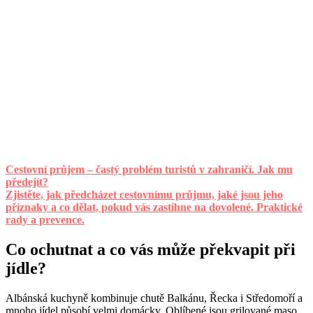
Cestovní průjem – častý problém turistů v zahraničí. Jak mu
předejít?
Zjistěte, jak předcházet cestovnímu průjmu, jaké jsou jeho
příznaky a co dělat, pokud vás zastihne na dovolené. Praktické
rady a prevence.
Co ochutnat a co vás může překvapit při
jídle?
Albánská kuchyně kombinuje chutě Balkánu, Řecka i Středomoří a
mnoho jídel působí velmi domácky. Oblíbené jsou grilované maso,