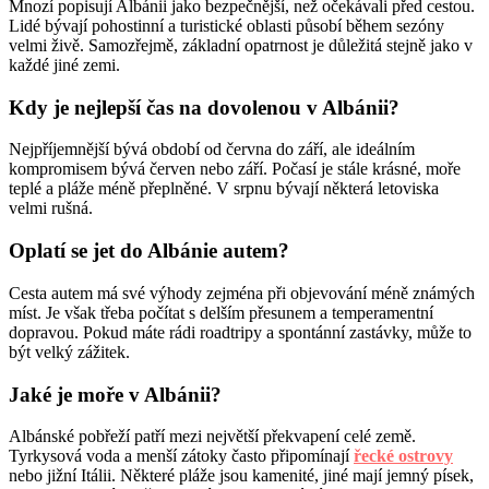
Mnozí popisují Albánii jako bezpečnější, než očekávali před cestou.
Lidé bývají pohostinní a turistické oblasti působí během sezóny
velmi živě. Samozřejmě, základní opatrnost je důležitá stejně jako v
každé jiné zemi.
Kdy je nejlepší čas na dovolenou v Albánii?
Nejpříjemnější bývá období od června do září, ale ideálním
kompromisem bývá červen nebo září. Počasí je stále krásné, moře
teplé a pláže méně přeplněné. V srpnu bývají některá letoviska
velmi rušná.
Oplatí se jet do Albánie autem?
Cesta autem má své výhody zejména při objevování méně známých
míst. Je však třeba počítat s delším přesunem a temperamentní
dopravou. Pokud máte rádi roadtripy a spontánní zastávky, může to
být velký zážitek.
Jaké je moře v Albánii?
Albánské pobřeží patří mezi největší překvapení celé země.
Tyrkysová voda a menší zátoky často připomínají
řecké ostrovy
nebo jižní Itálii. Některé pláže jsou kamenité, jiné mají jemný písek,