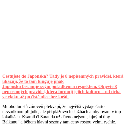
Cestujete do Japonska? Tady je 8 nepísemných pravidel, která
ukazují, že to tam funguje jinak
Japonsko fascinuje svým pořádkem a respektem. Objevte 8
nepísemných pravidel, která formují jejich kulturu – od ticha
ve vlaku až po čisté ulice bez košů.
Mnoho turistů zároveň překvapí, že největší výdaje často
nevzniknou při jídle, ale při plážových službách a ubytování v top
lokalitách. Ksamil či Saranda už dávno nejsou „tajnými tipy
Balkánu“ a během hlavní sezóny tam ceny rostou velmi rychle.