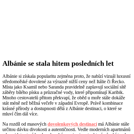
Albánie se stala hitem posledních let
Albánie si získala popularitu zejména proto, že nabízí vizuál luxusní
středomořské dovolené za výrazně nižší ceny než Itálie či Řecko.
Místa jako Ksamil nebo Saranda pravidelně zaplavují sociální sítě
záběry bílého písku a průzračné vody, které připomínají Karibik.
Mnoho cestovatelů přitom překvapí, že oběd u moře stále dokáže
stát méně než běžná večeře v západní Evropě. Právě kombinace
krásné přírody a dostupnosti dělá z Albánie destinaci, o které se
mluví čím dál více.
Na rozdíl od masových
dovolenkových destinací
má Albánie stále
určitou dávku divokosti a autentičnosti. Vedle moderních apartmánů