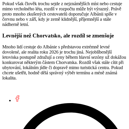
Pokud však člověk trochu sejde z nejznámějších míst nebo cestuje
mimo vrcholného léta, rozdíl v rozpočtu může být výrazný. Právě
proto mnoho zkušených cestovatelů doporučuje Albánii spíše v
červnu nebo v září, kdy je země klidnější, příjemnější a stále
nádherně letní.
Levnější než Chorvatsko, ale rozdíl se zmenšuje
Mnoho lidí cestuje do Albánie s představou extrémně levné
dovolené, ale realita roku 2026 je trochu jiná. Nejoblíbenější
letoviska postupně zdražují a ceny během hlavní sezóny už dokážou
konkurovat některým částem Chorvatska. Rozdíl však stále cítit při
ubytování, lokálním jídle či dopravě mimo turistická centra. Pokud
chcete ušetřit, hodně dělá správný výběr termínu a méně známá
lokalita.