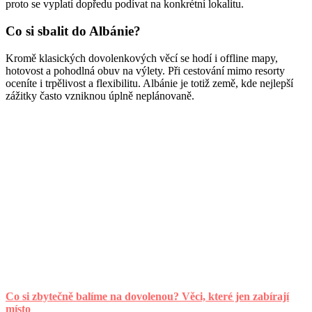
proto se vyplatí dopředu podívat na konkrétní lokalitu.
Co si sbalit do Albánie?
Kromě klasických dovolenkových věcí se hodí i offline mapy,
hotovost a pohodlná obuv na výlety. Při cestování mimo resorty
oceníte i trpělivost a flexibilitu. Albánie je totiž země, kde nejlepší
zážitky často vzniknou úplně neplánovaně.
Co si zbytečně balíme na dovolenou? Věci, které jen zabírají
místo