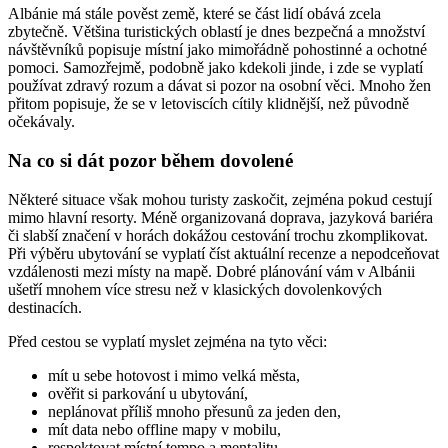
Albánie má stále pověst země, které se část lidí obává zcela
zbytečně. Většina turistických oblastí je dnes bezpečná a množství
návštěvníků popisuje místní jako mimořádně pohostinné a ochotné
pomoci. Samozřejmě, podobně jako kdekoli jinde, i zde se vyplatí
používat zdravý rozum a dávat si pozor na osobní věci. Mnoho žen
přitom popisuje, že se v letoviscích cítily klidnější, než původně
očekávaly.
Na co si dát pozor během dovolené
Některé situace však mohou turisty zaskočit, zejména pokud cestují
mimo hlavní resorty. Méně organizovaná doprava, jazyková bariéra
či slabší značení v horách dokážou cestování trochu zkomplikovat.
Při výběru ubytování se vyplatí číst aktuální recenze a nepodceňovat
vzdálenosti mezi místy na mapě. Dobré plánování vám v Albánii
ušetří mnohem více stresu než v klasických dovolenkových
destinacích.
Před cestou se vyplatí myslet zejména na tyto věci:
mít u sebe hotovost i mimo velká města,
ověřit si parkování u ubytování,
neplánovat příliš mnoho přesunů za jeden den,
mít data nebo offline mapy v mobilu,
respektovat místní tempo a mentalitu.