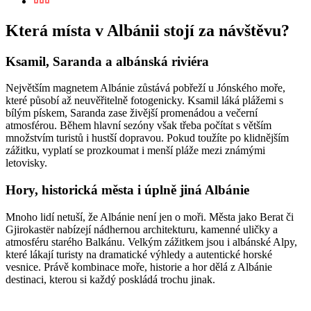
Která místa v Albánii stojí za návštěvu?
Ksamil, Saranda a albánská riviéra
Největším magnetem Albánie zůstává pobřeží u Jónského moře,
které působí až neuvěřitelně fotogenicky. Ksamil láká plážemi s
bílým pískem, Saranda zase živější promenádou a večerní
atmosférou. Během hlavní sezóny však třeba počítat s větším
množstvím turistů i hustší dopravou. Pokud toužíte po klidnějším
zážitku, vyplatí se prozkoumat i menší pláže mezi známými
letovisky.
Hory, historická města i úplně jiná Albánie
Mnoho lidí netuší, že Albánie není jen o moři. Města jako Berat či
Gjirokastër nabízejí nádhernou architekturu, kamenné uličky a
atmosféru starého Balkánu. Velkým zážitkem jsou i albánské Alpy,
které lákají turisty na dramatické výhledy a autentické horské
vesnice. Právě kombinace moře, historie a hor dělá z Albánie
destinaci, kterou si každý poskládá trochu jinak.