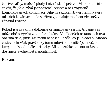
čerstvé saláty, mořské plody i různé slané pečivo. Mnoho turistů si
chválí, že jídlo bývá jednoduché, čerstvé a bez zbytečně
komplikovaných kombinací. Silným zážitkem bývá i ranní káva v
místních kavárnách, kde se život zpomaluje mnohem více než v
západní Evropě.
Pokud jste zvyklí na dokonale organizovaný servis, Albánie vás
může občas vyvést z komfortní zóny. V některých restauracích trvá
obsluha déle, jinde zas menu neobsahuje vše, co je uvedeno. Mnoho
cestovatelů však právě díky tomu mluví o autentičtějším zážitku,
který nepůsobí uměle turisticky. Místo perfekcionismu tu často
dostanete uvolněnost a spontánnost.
Reklama