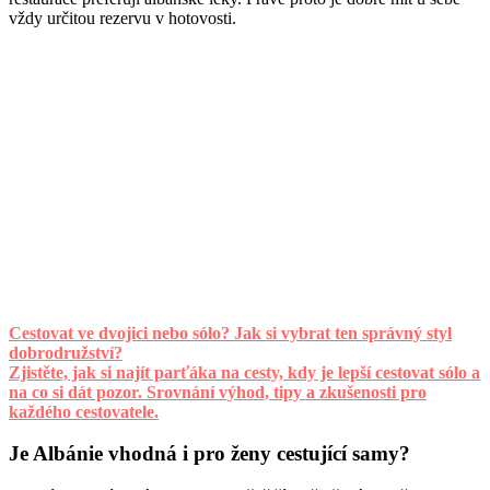
vždy určitou rezervu v hotovosti.
Cestovat ve dvojici nebo sólo? Jak si vybrat ten správný styl
dobrodružství?
Zjistěte, jak si najít parťáka na cesty, kdy je lepší cestovat sólo a
na co si dát pozor. Srovnání výhod, tipy a zkušenosti pro
každého cestovatele.
Je Albánie vhodná i pro ženy cestující samy?