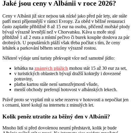
Jaké jsou ceny v Albánii v roce 2026?
Ceny v Albánii již sice nejsou tak nízké jako před pár lety, ale stále
patří mezi příjemnější v rámci Evropy. Za oběd v běžné restauraci
často zaplatíte přibližně 8 až 15 eur na osobu, přičemž mořské plody
bývají výrazně levnější než v Chorvatsku. Káva u moře stojí
přibližně 1 až 2 eura a místní pečivo či burek koupíte doslova za pár
drobných. U populárních pláží však třeba počítat s tím, že ceny
lehátek a parkování během sezóny výrazně rostou.
Některé výdaje umí turisty překvapit více než samotné jídlo:
lehátka na
známých plážích
mohou stát 15 až 30 eur za set,
v turistických oblastech bývají dražší koktejly i dovezené
potraviny,
platba kartou stále není samozřejmostí všude,
menší obchody preferují hotovost v albánských lekech.
Právě proto se vyplatí mít u sebe rezervu v hotovosti a nepočítat jen
s cenami, které kolují na internetu z minulých let.
Kolik peněz utratíte za běžný den v Albánii?
Mnoho lidí si před dovolenou neumí představit, kolik je bude