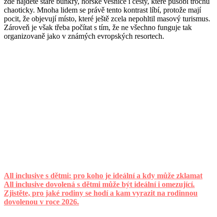
zde najdete staré bunkry, horské vesnice i cesty, které působí trochu
chaoticky. Mnoha lidem se právě tento kontrast líbí, protože mají
pocit, že objevují místo, které ještě zcela nepohltil masový turismus.
Zároveň je však třeba počítat s tím, že ne všechno funguje tak
organizovaně jako v známých evropských resortech.
All inclusive s dětmi: pro koho je ideální a kdy může zklamat
All inclusive dovolená s dětmi může být ideální i omezující.
Zjistěte, pro jaké rodiny se hodí a kam vyrazit na rodinnou
dovolenou v roce 2026.