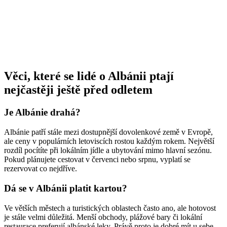
Věci, které se lidé o Albánii ptají
nejčastěji ještě před odletem
Je Albánie drahá?
Albánie patří stále mezi dostupnější dovolenkové země v Evropě,
ale ceny v populárních letoviscích rostou každým rokem. Největší
rozdíl pocítíte při lokálním jídle a ubytování mimo hlavní sezónu.
Pokud plánujete cestovat v červenci nebo srpnu, vyplatí se
rezervovat co nejdříve.
Dá se v Albánii platit kartou?
Ve větších městech a turistických oblastech často ano, ale hotovost
je stále velmi důležitá. Menší obchody, plážové bary či lokální
restaurace preferují albánské leky. Právě proto je dobré mít u sebe