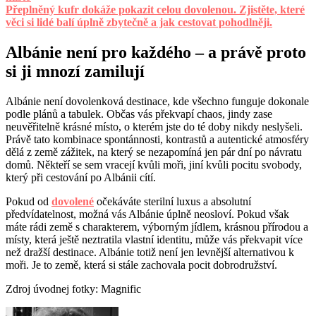
Přeplněný kufr dokáže pokazit celou dovolenou. Zjistěte, které
věci si lidé balí úplně zbytečně a jak cestovat pohodlněji.
Albánie není pro každého – a právě proto
si ji mnozí zamilují
Albánie není dovolenková destinace, kde všechno funguje dokonale
podle plánů a tabulek. Občas vás překvapí chaos, jindy zase
neuvěřitelně krásné místo, o kterém jste do té doby nikdy neslyšeli.
Právě tato kombinace spontánnosti, kontrastů a autentické atmosféry
dělá z země zážitek, na který se nezapomíná jen pár dní po návratu
domů. Někteří se sem vracejí kvůli moři, jiní kvůli pocitu svobody,
který při cestování po Albánii cítí.
Pokud od
dovolené
očekáváte sterilní luxus a absolutní
předvídatelnost, možná vás Albánie úplně neosloví. Pokud však
máte rádi země s charakterem, výborným jídlem, krásnou přírodou a
místy, která ještě neztratila vlastní identitu, může vás překvapit více
než dražší destinace. Albánie totiž není jen levnější alternativou k
moři. Je to země, která si stále zachovala pocit dobrodružství.
Zdroj úvodnej fotky: Magnific