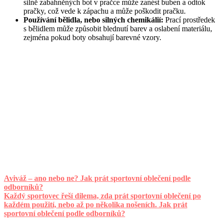
silně zabahněných bot v pračce může zanést buben a odtok
pračky, což vede k zápachu a může poškodit pračku.
Používání bělidla, nebo silných chemikálií:
Prací prostředek
s bělidlem může způsobit blednutí barev a oslabení materiálu,
zejména pokud boty obsahují barevné vzory.
Aviváž – ano nebo ne? Jak prát sportovní oblečení podle
odborníků?
Každý sportovec řeší dilema, zda prát sportovní oblečení po
každém použití, nebo až po několika nošeních. Jak prát
sportovní oblečení podle odborníků?