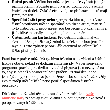
Ruční praní:
Většinu bot můžete jednoduše vyčistit jemným
ručním praním. Použijte jemný kartáč, trochu vody a jemný
čisticí prostředek. Zvláště efektivní je to při botách, které mají
jemný povrch.
Speciální čisticí pěny nebo spreje:
Na trhu najdete různé
čisticí prostředky určené speciálně pro různé druhy materiálů.
Tyto čisticí pěny, nebo spreje jsou bezpečné pro kůži, semiš a
jiné citlivé materiály a nevyžadují praní v pračce.
Čištění zubním kartáčkem:
Pro detailní čištění malých
skvrn můžete použít starý zubní kartáček s trochou jemného
mýdla. Tento způsob je obzvlášť efektivní na čištění švů a
těžko přístupných míst.
Praní bot v pračce může být rychlým řešením na osvěžení a čištění
látkové obuvi, pokud se dodržují určité zásady. Výběr správného
programu, pracího prostředku a vhodná příprava jsou nezbytné na
to, aby se předešlo poškození bot i pračky. Při dražších, nebo
jemnějších typech bot, jako jsou kožené, nebo semišové, však vždy
zvolte raději ruční čištění, nebo použití speciálních čisticích
prostředků.
Důsledné dodržování těchto postupů vám zaručí, že si
vaše
oblíbené boty
zachovají svou kvalitu a budou vypadat jako nové i
po opakovaných čištěních.