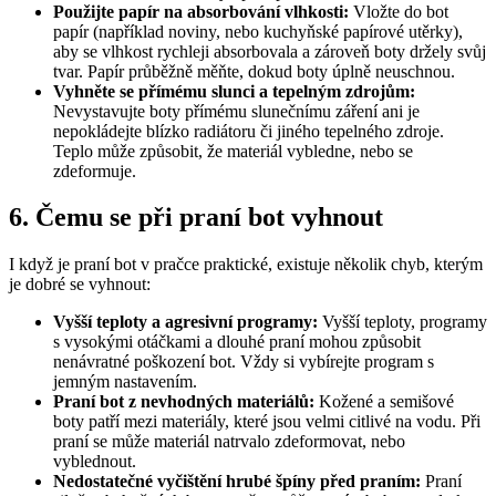
Použijte papír na absorbování vlhkosti:
Vložte do bot
papír (například noviny, nebo kuchyňské papírové utěrky),
aby se vlhkost rychleji absorbovala a zároveň boty držely svůj
tvar. Papír průběžně měňte, dokud boty úplně neuschnou.
Vyhněte se přímému slunci a tepelným zdrojům:
Nevystavujte boty přímému slunečnímu záření ani je
nepokládejte blízko radiátoru či jiného tepelného zdroje.
Teplo může způsobit, že materiál vybledne, nebo se
zdeformuje.
6. Čemu se při praní bot vyhnout
I když je praní bot v pračce praktické, existuje několik chyb, kterým
je dobré se vyhnout:
Vyšší teploty a agresivní programy:
Vyšší teploty, programy
s vysokými otáčkami a dlouhé praní mohou způsobit
nenávratné poškození bot. Vždy si vybírejte program s
jemným nastavením.
Praní bot z nevhodných materiálů:
Kožené a semišové
boty patří mezi materiály, které jsou velmi citlivé na vodu. Při
praní se může materiál natrvalo zdeformovat, nebo
vyblednout.
Nedostatečné vyčištění hrubé špíny před praním:
Praní