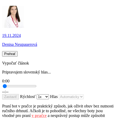
19.11.2024
Denisa Neupauerová
Prehrať
Vypočuť článok
Pripravujem slovenský hlas...
0:00
--:--
Rýchlosť
Hlas
Zastaviť
Praní bot v pračce je praktický způsob, jak oživit obuv bez nutnosti
ručního drhnutí. Ačkoli je to pohodlné, ne všechny boty jsou
vhodné pro praní
v pračce
a nesprávný postup může způsobit