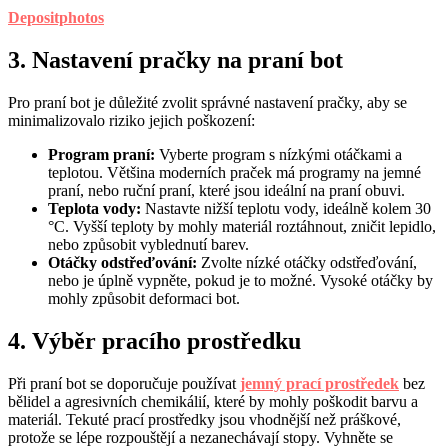
Depositphotos
3. Nastavení pračky na praní bot
Pro praní bot je důležité zvolit správné nastavení pračky, aby se
minimalizovalo riziko jejich poškození:
Program praní:
Vyberte program s nízkými otáčkami a
teplotou. Většina moderních praček má programy na jemné
praní, nebo ruční praní, které jsou ideální na praní obuvi.
Teplota vody:
Nastavte nižší teplotu vody, ideálně kolem 30
°C. Vyšší teploty by mohly materiál roztáhnout, zničit lepidlo,
nebo způsobit vyblednutí barev.
Otáčky odstřeďování:
Zvolte nízké otáčky odstřeďování,
nebo je úplně vypněte, pokud je to možné. Vysoké otáčky by
mohly způsobit deformaci bot.
4. Výběr pracího prostředku
Při praní bot se doporučuje používat
jemný prací prostředek
bez
bělidel a agresivních chemikálií, které by mohly poškodit barvu a
materiál. Tekuté prací prostředky jsou vhodnější než práškové,
protože se lépe rozpouštějí a nezanechávají stopy. Vyhněte se