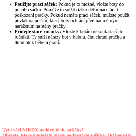
Použijte prací sáček:
Pokud je to možné, vložte boty do
pracího sáčku. Pomůže to snížit riziko deformace bot i
poškození pračky. Pokud nemáte prací sáček, můžete použít
povlak na polštář, který boty ochrání před nadměrným
narážením na stěny pračky.
Přidejte staré ručníky:
Vložte k botám několik starých
ručníků. Ty sníží nárazy bot v bubnu, čím chrání pračku a
tlumí hluk během praní.
Tyto věci NIKDY nedávejte do sušičky!
Objevte, které materiály nikdy nedávat do sušičky. Od hedvábí