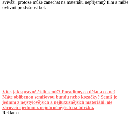
aviváži, protože může zanechat na materiálu nepříjemný film a může
ovlivnit prodyšnost bot.
Víte, jak správně čistit semiš? Poradíme, co dělat a co ne!
Máte oblíbenou semišovou bundu nebo kozačky? Semiš je
jedním z nejstylovějších a nejluxusnějších materiálů, ale
zároveň i jedním z nejnáročnějších na údržbu.
Reklama