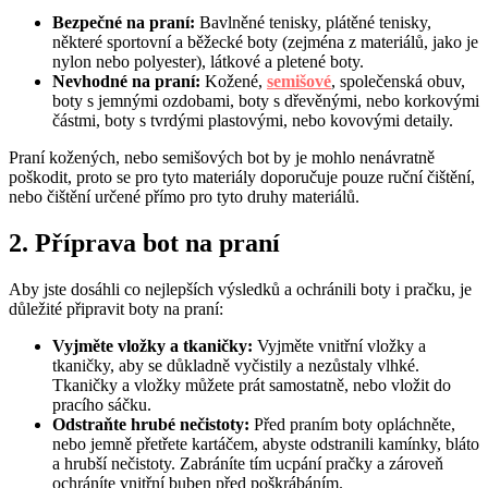
Bezpečné na praní:
Bavlněné tenisky, plátěné tenisky,
některé sportovní a běžecké boty (zejména z materiálů, jako je
nylon nebo polyester), látkové a pletené boty.
Nevhodné na praní:
Kožené,
semišové
, společenská obuv,
boty s jemnými ozdobami, boty s dřevěnými, nebo korkovými
částmi, boty s tvrdými plastovými, nebo kovovými detaily.
Praní kožených, nebo semišových bot by je mohlo nenávratně
poškodit, proto se pro tyto materiály doporučuje pouze ruční čištění,
nebo čištění určené přímo pro tyto druhy materiálů.
2. Příprava bot na praní
Aby jste dosáhli co nejlepších výsledků a ochránili boty i pračku, je
důležité připravit boty na praní:
Vyjměte vložky a tkaničky:
Vyjměte vnitřní vložky a
tkaničky, aby se důkladně vyčistily a nezůstaly vlhké.
Tkaničky a vložky můžete prát samostatně, nebo vložit do
pracího sáčku.
Odstraňte hrubé nečistoty:
Před praním boty opláchněte,
nebo jemně přetřete kartáčem, abyste odstranili kamínky, bláto
a hrubší nečistoty. Zabráníte tím ucpání pračky a zároveň
ochráníte vnitřní buben před poškrábáním.