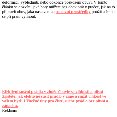
deformaci, vyblednutí, nebo dokonce poškození obuvi. V tomto
článku se dozvíte, jaké boty můžete bez obav prát v pračce, jak na to
připravit obuv, jaká nastavení a
pracovní prostředky
použít a čemu
se při praní vyhnout.
Efektivní sušení prádla v zimě: Zbavte se vlhkosti a plísní
Zjistěte, jak efektivně sušit prádlo v zimě a snížit vlhkost ve
vašem bytě. Užitečné tipy pro čisté, suché prádlo bez plísní a
zápachu.
Reklama