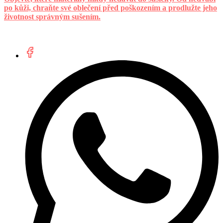
po kůži, chraňte své oblečení před poškozením a prodlužte jeho
životnost správným sušením.