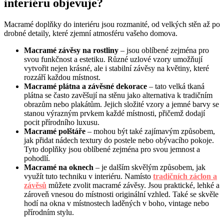
interiéru objevuje?
Macramé doplňky do interiéru jsou rozmanité, od velkých stěn až po
drobné detaily, které zjemní atmosféru vašeho domova.
Macramé závěsy
na rostliny
– jsou oblíbené zejména pro
svou funkčnost a estetiku. Různé uzlové vzory umožňují
vytvořit nejen krásné, ale i stabilní závěsy na květiny, které
rozzáří každou místnost.
Macramé plátna
a
závěsné dekorace
– tato velká tkaná
plátna se často zavěšují na stěnu jako alternativa k tradičním
obrazům nebo plakátům. Jejich složité vzory a jemné barvy se
stanou výrazným prvkem každé místnosti, přičemž dodají
pocit přírodního luxusu.
Macramé polštáře
– mohou být také zajímavým způsobem,
jak přidat nádech textury do postele nebo obývacího pokoje.
Tyto doplňky jsou oblíbené zejména pro svou jemnost a
pohodlí.
Macramé na oknech
– je dalším skvělým způsobem, jak
využít tuto techniku v interiéru. Namísto
tradičních záclon a
závěsů
můžete zvolit macramé závěsy. Jsou praktické, lehké a
zároveň vnesou do místnosti originální vzhled. Také se skvěle
hodí na okna v místnostech laděných v boho, vintage nebo
přírodním stylu.