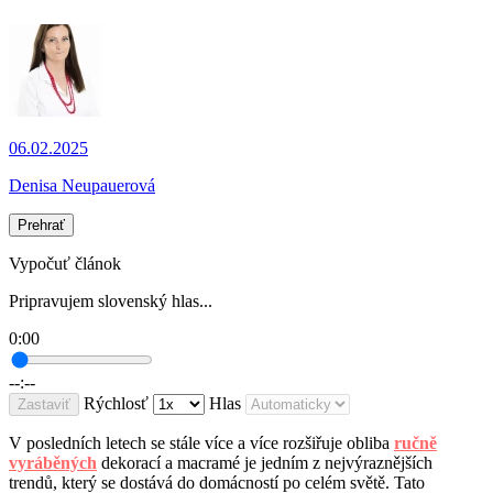
06.02.2025
Denisa Neupauerová
Prehrať
Vypočuť článok
Pripravujem slovenský hlas...
0:00
--:--
Rýchlosť
Hlas
Zastaviť
V posledních letech se stále více a více rozšiřuje obliba
ručně
vyráběných
dekorací a macramé je jedním z nejvýraznějších
trendů, který se dostává do domácností po celém světě. Tato