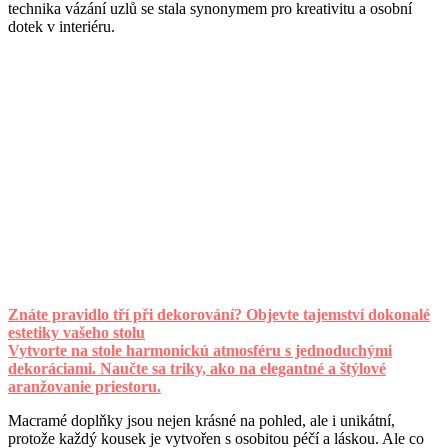
technika vázání uzlů se stala synonymem pro kreativitu a osobní
dotek v interiéru.
Znáte pravidlo tří při dekorování? Objevte tajemství dokonalé
estetiky vašeho stolu
Vytvorte na stole harmonickú atmosféru s jednoduchými
dekoráciami. Naučte sa triky, ako na elegantné a štýlové
aranžovanie priestoru.
Macramé doplňky jsou nejen krásné na pohled, ale i unikátní,
protože každý kousek je vytvořen s osobitou péčí a láskou. Ale co