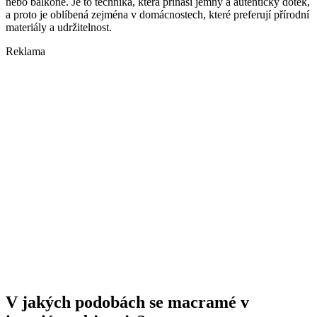
nebo balkóně. Je to technika, která přináší jemný a autentický dotek,
a proto je oblíbená zejména v domácnostech, které preferují přírodní
materiály a udržitelnost.
Reklama
V jakých podobách se macramé v