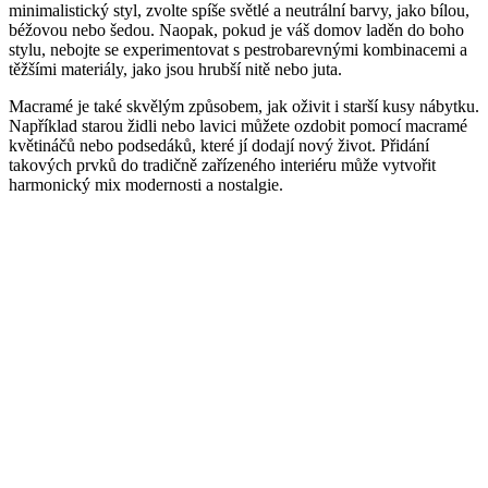
minimalistický styl, zvolte spíše světlé a neutrální barvy, jako bílou,
béžovou nebo šedou. Naopak, pokud je váš domov laděn do boho
stylu, nebojte se experimentovat s pestrobarevnými kombinacemi a
těžšími materiály, jako jsou hrubší nitě nebo juta.
Macramé je také skvělým způsobem, jak oživit i starší kusy nábytku.
Například starou židli nebo lavici můžete ozdobit pomocí macramé
květináčů nebo podsedáků, které jí dodají nový život. Přidání
takových prvků do tradičně zařízeného interiéru může vytvořit
harmonický mix modernosti a nostalgie.