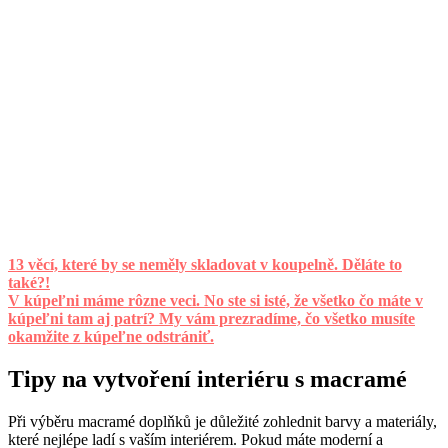
13 věcí, které by se neměly skladovat v koupelně. Děláte to
také?!
V kúpeľni máme rôzne veci. No ste si isté, že všetko čo máte v
kúpeľni tam aj patrí? My vám prezradíme, čo všetko musíte
okamžite z kúpeľne odstrániť.
Tipy na vytvoření interiéru s macramé
Při výběru macramé doplňků je důležité zohlednit barvy a materiály,
které nejlépe ladí s vaším interiérem. Pokud máte moderní a