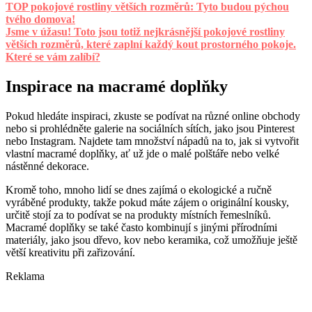
TOP pokojové rostliny větších rozměrů: Tyto budou pýchou
tvého domova!
Jsme v úžasu! Toto jsou totiž nejkrásnější pokojové rostliny
větších rozměrů, které zaplní každý kout prostorného pokoje.
Které se vám zalíbí?
Inspirace na macramé doplňky
Pokud hledáte inspiraci, zkuste se podívat na různé online obchody
nebo si prohlédněte galerie na sociálních sítích, jako jsou Pinterest
nebo Instagram. Najdete tam množství nápadů na to, jak si vytvořit
vlastní macramé doplňky, ať už jde o malé polštáře nebo velké
nástěnné dekorace.
Kromě toho, mnoho lidí se dnes zajímá o ekologické a ručně
vyráběné produkty, takže pokud máte zájem o originální kousky,
určitě stojí za to podívat se na produkty místních řemeslníků.
Macramé doplňky se také často kombinují s jinými přírodními
materiály, jako jsou dřevo, kov nebo keramika, což umožňuje ještě
větší kreativitu při zařizování.
Reklama