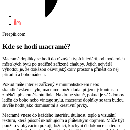
Freepik.com
Kde se hodí macramé?
Macramé doplňky se hodí do různých typů interiérů, od moderních
městských bytů po tradičně zařízené chalupy. Jejich největší
výhodou je, že dokážou oživit jakýkoliv prostor a přinést do něj
přírodní a boho nádech.
Pokud máte interiér zařízený v minimalistickém nebo
skandinávském stylu, macramé může dodat příjemný kontrast a
změkčit přísnou čistotu linie. Na druhé straně, pokud je váš domov
laděn do boho nebo vintage stylu, macramé doplňky se tam budou
skvěle hodit jako dominantní a kreativní prvky.
Macramé vnese do každého interiéru útulnost, teplo a vizuální
texturu, která působí uklidňujícím a přátelským dojmem. Může být
použito v obývacím pokoji, ložnici, kuchyni či dokonce na terase