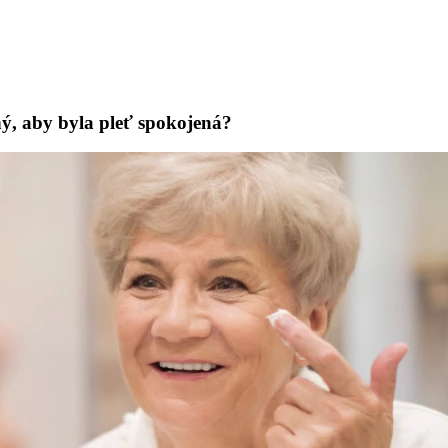
ný, aby byla pleť spokojená?