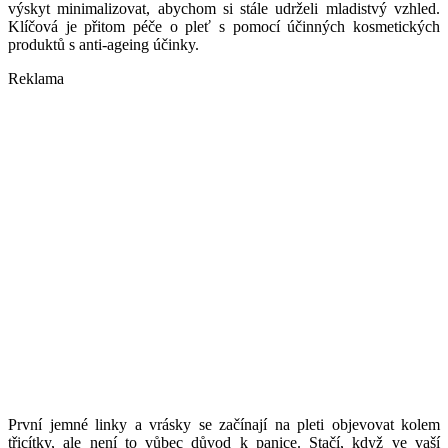
výskyt minimalizovat, abychom si stále udrželi mladistvý vzhled.
Klíčová je přitom péče o pleť s pomocí účinných kosmetických
produktů s anti-ageing účinky.
Reklama
První jemné linky a vrásky se začínají na pleti objevovat kolem
třicítky, ale není to vůbec důvod k panice. Stačí, když ve vaší