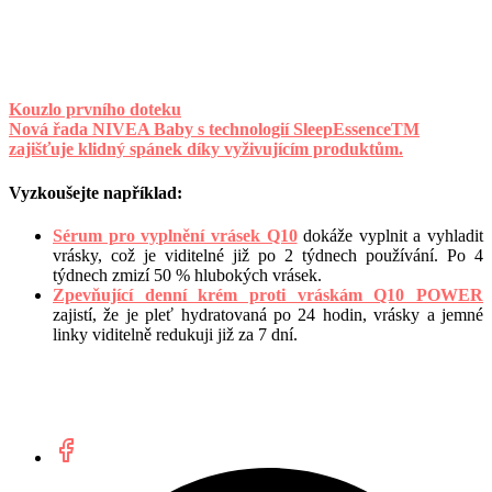
Kouzlo prvního doteku
Nová řada NIVEA Baby s technologií SleepEssenceTM
zajišťuje klidný spánek díky vyživujícím produktům.
Vyzkoušejte například:
Sérum pro vyplnění vrásek Q10
dokáže vyplnit a vyhladit
vrásky, což je viditelné již po 2 týdnech používání. Po 4
týdnech zmizí 50 % hlubokých vrásek.
Zpevňující denní krém proti vráskám Q10 POWER
zajistí, že je pleť hydratovaná po 24 hodin, vrásky a jemné
linky viditelně redukuji již za 7 dní.