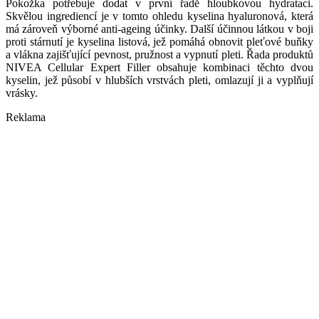
Pokožka potřebuje dodat v první řadě hloubkovou hydrataci.
Skvělou ingrediencí je v tomto ohledu kyselina hyaluronová, která
má zároveň výborné anti-ageing účinky. Další účinnou látkou v boji
proti stárnutí je kyselina listová, jež pomáhá obnovit pleťové buňky
a vlákna zajišťující pevnost, pružnost a vypnutí pleti. Řada produktů
NIVEA Cellular Expert Filler obsahuje kombinaci těchto dvou
kyselin, jež působí v hlubších vrstvách pleti, omlazují ji a vyplňují
vrásky.
Reklama