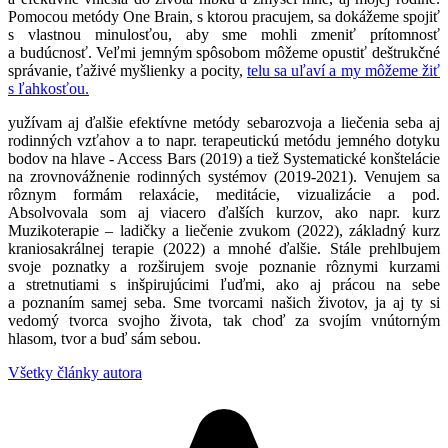
Pomocou metódy One Brain, s ktorou pracujem, sa dokážeme spojiť
s vlastnou minulosťou, aby sme mohli zmeniť prítomnosť
a budúcnosť. Veľmi jemným spôsobom môžeme opustiť deštrukčné
správanie, ťaživé myšlienky a pocity,
telu sa uľaví a my môžeme žiť
s ľahkosťou.
yužívam aj ďalšie efektívne metódy sebarozvoja a liečenia seba aj
rodinných vzťahov a to napr. terapeutickú metódu jemného dotyku
bodov na hlave - Access Bars (2019) a tiež Systematické konštelácie
na zrovnovážnenie rodinných systémov (2019-2021). Venujem sa
rôznym formám relaxácie, meditácie, vizualizácie a pod.
Absolvovala som aj viacero ďalších kurzov, ako napr. kurz
Muzikoterapie – ladičky a liečenie zvukom (2022), základný kurz
kraniosakrálnej terapie (2022) a mnohé ďalšie. Stále prehlbujem
svoje poznatky a rozširujem svoje poznanie rôznymi kurzami
a stretnutiami s inšpirujúcimi ľuďmi, ako aj prácou na sebe
a poznaním samej seba. Sme tvorcami našich životov, ja aj ty si
vedomý tvorca svojho života, tak choď za svojím vnútorným
hlasom, tvor a buď sám sebou.
Všetky články autora