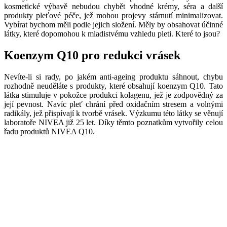
kosmetické výbavě nebudou chybět vhodné krémy, séra a další
produkty pleťové péče, jež mohou projevy stárnutí minimalizovat.
Vybírat bychom měli podle jejich složení. Měly by obsahovat účinné
látky, které dopomohou k mladistvému vzhledu pleti. Které to jsou?
Koenzym Q10 pro redukci vrásek
Nevíte-li si rady, po jakém anti-ageing produktu sáhnout, chybu
rozhodně neuděláte s produkty, které obsahují koenzym Q10. Tato
látka stimuluje v pokožce produkci kolagenu, jež je zodpovědný za
její pevnost. Navíc pleť chrání před oxidačním stresem a volnými
radikály, jež přispívají k tvorbě vrásek. Výzkumu této látky se věnují
laboratoře NIVEA již 25 let. Díky těmto poznatkům vytvořily celou
řadu produktů NIVEA Q10.