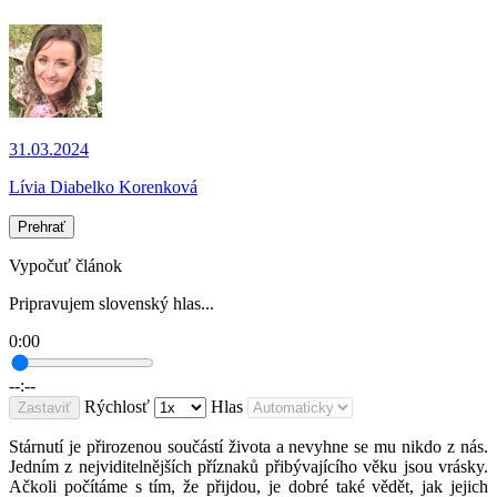
31.03.2024
Lívia Diabelko Korenková
Prehrať
Vypočuť článok
Pripravujem slovenský hlas...
0:00
--:--
Rýchlosť
Hlas
Zastaviť
Stárnutí je přirozenou součástí života a nevyhne se mu nikdo z nás.
Jedním z nejviditelnějších příznaků přibývajícího věku jsou vrásky.
Ačkoli počítáme s tím, že přijdou, je dobré také vědět, jak jejich