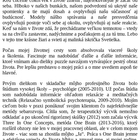
Keď chceme čokoľvek v živote zmeniť, najefektívnejšie je začať od
seba. Hlboko v našich bunkách, našom podvedomí sú ukryté naše
spomienky a tie majú dosah a ovplyvňujú našu súčasnosť aj
budúcnosť. Modely nášho správania a naše presvedčenia
ovplyvňujú postoje voči sebe aj okoliu, ovplyvňujú aj naše reakcie.
Keď sa nám v živote zdá, že prechádzame veľkou temnotou – vtedy
sa na chvíľu zastavme, nadýchnime a poďakujem aj za tú tmu. Lebo
v tejto tme krásne žiari a svieti aj malinká iskrička Svetielka.
Počas mojej životnej cesty som absolvovala viaceré školy
a školenia. Fascinuje ma nadobúdať ďalšie a ďalšie informácie,
ktoré vnímam ako dieliky puzzle navzájom vytvárajúce pestrý obraz
života. Pre lepšiu predstavu o mojej práci a o mne uvediem aspoň tie
hlavné.
Prvým dielikom v skladačke môjho profesijného života bolo
štúdium vysokej školy – psychológie (2005-2010). Už počas štúdia
som nadobúdala informácie ohľadom relaxácie a meditačných
techník (Relaxačno symbolická psychoterapia, 2009-2010). Mojím
cieľom bolo v praxi ponúknuť svojim klientom čo najefektívnejšie
metódy sebarozvoja. Cítila som, že terapeutický výcvik nemožno
odkladať a po ukončení rigoróznej skúšky (2012) som začala výcvik
Three In One Concepts, metóda One Brain (2013-2016), ktorý
rozšíril obzory nie len v mojej pracovnej oblasti, ale v celom mojom
živote - viac som sa zhostila môjho „Ja“. Práca s One Brain jemne
a efektívne vniesla do života hĺbku a zmysel mne, aj mojej rodine.