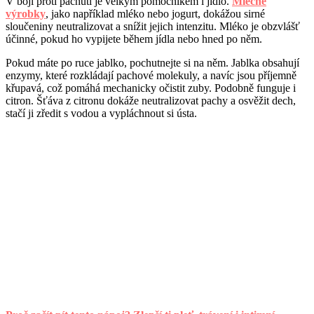
V boji proti pachuti je velkým pomocníkem i jídlo.
Mléčné
výrobky
, jako například mléko nebo jogurt, dokážou sirné
sloučeniny neutralizovat a snížit jejich intenzitu. Mléko je obzvlášť
účinné, pokud ho vypijete během jídla nebo hned po něm.
Pokud máte po ruce jablko, pochutnejte si na něm. Jablka obsahují
enzymy, které rozkládají pachové molekuly, a navíc jsou příjemně
křupavá, což pomáhá mechanicky očistit zuby. Podobně funguje i
citron. Šťáva z citronu dokáže neutralizovat pachy a osvěžit dech,
stačí ji zředit s vodou a vypláchnout si ústa.