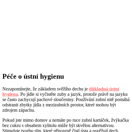
Péče o ústní hygienu
Nezapomínejte, že základem svěžího dechu je
důkladná ústní
hygiena
. Po jídle si vyčistěte zuby a jazyk, protože právě na jazyku
se často zachycují pachové sloučeniny. Používání zubní nitě pomáhá
odstranit zbytky jídla z mezizubních prostor, které mohou být
zdrojem zápachu.
Pokud jste mimo domov a nemáte po ruce zubní kartáček, žvýkačka
bez cukru s obsahem xylitolu může být skvělou alternativou.
Stimuluje tvorbu slin, které přirozeně čistí ústa a osvěžují dech.