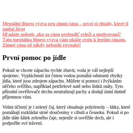
Mentální fitness výzva pro zimní rána – osvoj si rituály, které ti
změní život
Hľadáte spôsob, ako sa ráno prebudiť svieži a motivovaní?
Táto mentálna fitness výzva vám ukáže cestu k lepším ránam.
Zimné rána už nikdy nebudú rovnaké!
První pomoc po jídle
Pokud se chcete zápachu rychle zbavit, voda je váš nejlepší
spojenec. Vypláchnutí úst čistou vodou pomáhá odstranit zbytky
jídla, které jsou zdrojem zápachu. Můžete si pomoci i žvýkáním
něčeho svěžího, například petrželové natě nebo lístků máty. Tyto
přírodní osvěžovače dechu neutralizují pachy a dodají ústní dutině
příjemnou vůni.
Velmi účinný je i zelený čaj, který obsahuje polyfenoly – látky, které
pomáhají rozkládat sirné sloučeniny v cibuli a česneku. Pokud si po
jídle dáte šálek zeleného čaje, nejenže si osvěžíte dech, ale i
podpoříte své trávení.