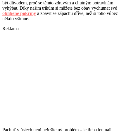
být důvodem, proč se těmto zdravým a chutným potravinám
vyhýbat. Díky našim trikům si můžete bez obav vychutnat své
oblíbené pokrmy
a zbavit se zápachu dříve, než si toho vůbec
někdo všimne.
Reklama
Pachuť v ústech není neřešitelný problém – je třeba jen najít