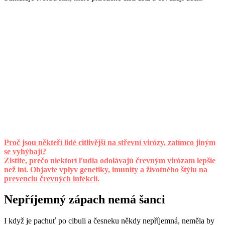
Proč jsou někteří lidé citlivější na střevní virózy, zatímco jiným
se vyhýbají?
Zistite, prečo niektorí ľudia odolávajú črevným virózam lepšie
než iní. Objavte vplyv genetiky, imunity a životného štýlu na
prevenciu črevných infekcií.
Nepříjemný zápach nemá šanci
I když je pachuť po cibuli a česneku někdy nepříjemná, neměla by