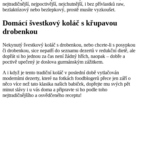
nejtradičnější, nejpoctivější, nejchutnější, i bez přívlastků raw,
bezlaktózový nebo bezlepkový, prostě musíte vyzkoušet.
Domácí švestkový koláč s křupavou
drobenkou
Nekynutý švestkový koláč s drobenkou, nebo chcete-li s posypkou
či drobenkou, sice nepatří do seznamu dezertů v redukční dietě, ale
dopřát si ho jednou za čas není žádný hřích, naopak – dobře a
poctivě upečený je doslova gurmánským zážitkem.
A i když je tento tradiční koláč v poslední době vytlačován
moderními dezerty, které na fotkách foodblogerů přece jen září o
něco více než tato klasika našich babiček, dopřejte mu svých pět
minut slávy i u vás doma a připravte si ho podle toho
nejtradičnějšího a osvědčeného receptu!