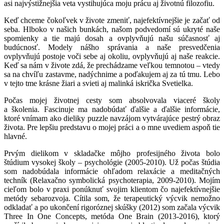
asi najvýstižnejšia veta vystihujúca moju prácu aj životnú filozofiu.
Keď chceme čokoľvek v živote zmeniť, najefektívnejšie je začať od
seba. Hlboko v našich bunkách, našom podvedomí sú ukryté naše
spomienky a tie majú dosah a ovplyvňujú našu súčasnosť aj
budúcnosť. Modely nášho správania a naše presvedčenia
ovplyvňujú postoje voči sebe aj okoliu, ovplyvňujú aj naše reakcie.
Keď sa nám v živote zdá, že prechádzame veľkou temnotou – vtedy
sa na chvíľu zastavme, nadýchnime a poďakujem aj za tú tmu. Lebo
v tejto tme krásne žiari a svieti aj malinká iskrička Svetielka.
Počas mojej životnej cesty som absolvovala viaceré školy
a školenia. Fascinuje ma nadobúdať ďalšie a ďalšie informácie,
ktoré vnímam ako dieliky puzzle navzájom vytvárajúce pestrý obraz
života. Pre lepšiu predstavu o mojej práci a o mne uvediem aspoň tie
hlavné.
Prvým dielikom v skladačke môjho profesijného života bolo
štúdium vysokej školy – psychológie (2005-2010). Už počas štúdia
som nadobúdala informácie ohľadom relaxácie a meditačných
techník (Relaxačno symbolická psychoterapia, 2009-2010). Mojím
cieľom bolo v praxi ponúknuť svojim klientom čo najefektívnejšie
metódy sebarozvoja. Cítila som, že terapeutický výcvik nemožno
odkladať a po ukončení rigoróznej skúšky (2012) som začala výcvik
Three In One Concepts, metóda One Brain (2013-2016), ktorý