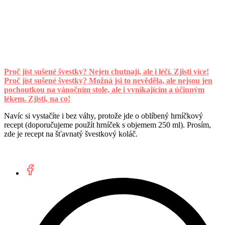
Proč jíst sušené švestky? Nejen chutnají, ale i léčí. Zjisti více!
Proč jíst sušené švestky? Možná jsi to nevěděla, ale nejsou jen
pochoutkou na vánočním stole, ale i vynikajícím a účinným
lékem. Zjisti, na co!
Navíc si vystačíte i bez váhy, protože jde o oblíbený hrníčkový
recept (doporučujeme použít hrníček s objemem 250 ml). Prosím,
zde je recept na šťavnatý švestkový koláč.