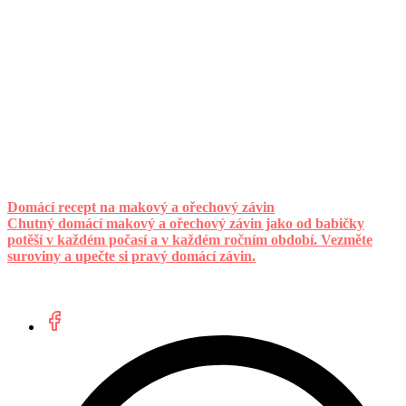
Domácí recept na makový a ořechový závin
Chutný domácí makový a ořechový závin jako od babičky
potěší v každém počasí a v každém ročním období. Vezměte
suroviny a upečte si pravý domácí závin.