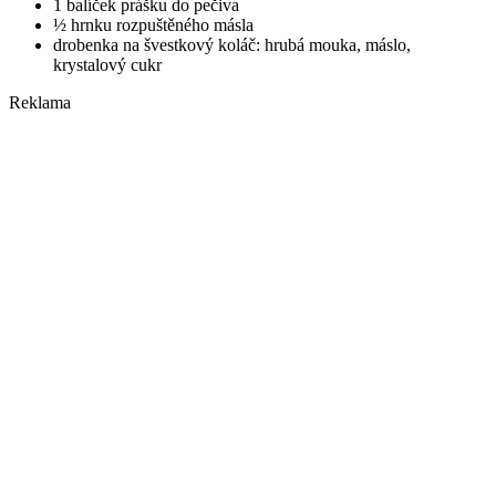
1 balíček prášku do pečiva
½ hrnku rozpuštěného másla
drobenka na švestkový koláč: hrubá mouka, máslo,
krystalový cukr
Reklama