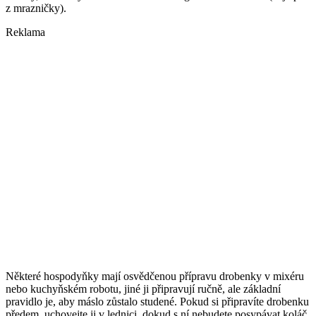
z mrazničky).
Reklama
Některé hospodyňky mají osvědčenou přípravu drobenky v mixéru
nebo kuchyňském robotu, jiné ji připravují ručně, ale základní
pravidlo je, aby máslo zůstalo studené. Pokud si připravíte drobenku
předem, uchovejte ji v lednici, dokud s ní nebudete posypávat koláč.