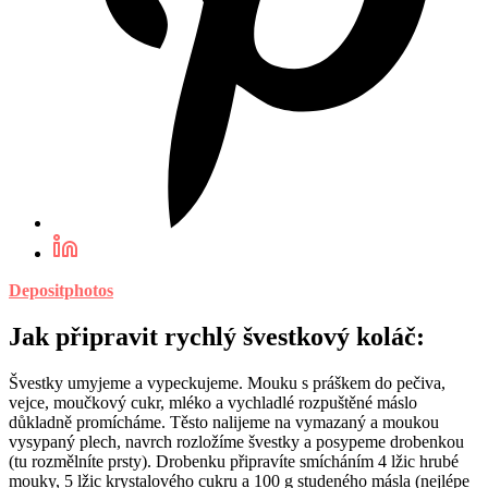
Depositphotos
Jak připravit rychlý švestkový koláč:
Švestky umyjeme a vypeckujeme. Mouku s práškem do pečiva,
vejce, moučkový cukr, mléko a vychladlé rozpuštěné máslo
důkladně promícháme. Těsto nalijeme na vymazaný a moukou
vysypaný plech, navrch rozložíme švestky a posypeme drobenkou
(tu rozmělníte prsty). Drobenku připravíte smícháním 4 lžic hrubé
mouky, 5 lžic krystalového cukru a 100 g studeného másla (nejlépe