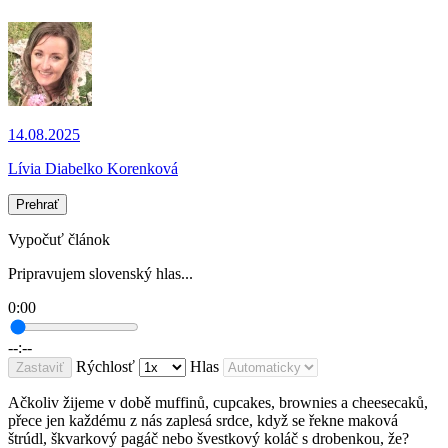
14.08.2025
Lívia Diabelko Korenková
Prehrať
Vypočuť článok
Pripravujem slovenský hlas...
0:00
--:--
Rýchlosť
Hlas
Zastaviť
Ačkoliv žijeme v době muffinů, cupcakes, brownies a cheesecaků,
přece jen každému z nás zaplesá srdce, když se řekne maková
štrúdl, škvarkový pagáč nebo švestkový koláč s drobenkou, že?