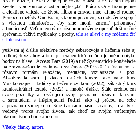
rozšíril obzory nie len v mojej pracovnej oblasti, ale v celom mojom
živote - viac som sa zhostila môjho „Ja“. Práca s One Brain jemne
a efektívne vniesla do života hĺbku a zmysel mne, aj mojej rodine.
Pomocou metódy One Brain, s ktorou pracujem, sa dokážeme spojiť
s vlastnou minulosťou, aby sme mohli zmeniť prítomnosť
a budúcnosť. Veľmi jemným spôsobom môžeme opustiť deštrukčné
správanie, ťaživé myšlienky a pocity,
telu sa uľaví a my môžeme žiť
s ľahkosťou.
yužívam aj ďalšie efektívne metódy sebarozvoja a liečenia seba aj
rodinných vzťahov a to napr. terapeutickú metódu jemného dotyku
bodov na hlave - Access Bars (2019) a tiež Systematické konštelácie
na zrovnovážnenie rodinných systémov (2019-2021). Venujem sa
rôznym formám relaxácie, meditácie, vizualizácie a pod.
Absolvovala som aj viacero ďalších kurzov, ako napr. kurz
Muzikoterapie – ladičky a liečenie zvukom (2022), základný kurz
kraniosakrálnej terapie (2022) a mnohé ďalšie. Stále prehlbujem
svoje poznatky a rozširujem svoje poznanie rôznymi kurzami
a stretnutiami s inšpirujúcimi ľuďmi, ako aj prácou na sebe
a poznaním samej seba. Sme tvorcami našich životov, ja aj ty si
vedomý tvorca svojho života, tak choď za svojím vnútorným
hlasom, tvor a buď sám sebou.
Všetky články autora