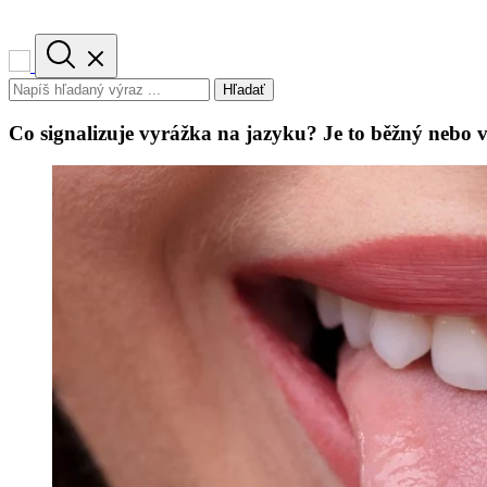
Hľadať
Co signalizuje vyrážka na jazyku? Je to běžný nebo