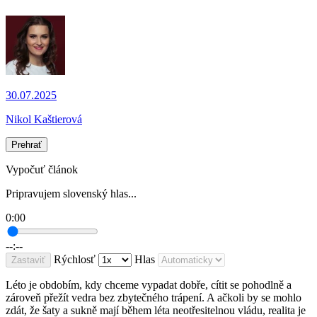
30.07.2025
Nikol Kaštierová
Prehrať
Vypočuť článok
Pripravujem slovenský hlas...
0:00
--:--
Rýchlosť
Hlas
Zastaviť
Léto je obdobím, kdy chceme vypadat dobře, cítit se pohodlně a
zároveň přežít vedra bez zbytečného trápení. A ačkoli by se mohlo
zdát, že šaty a sukně mají během léta neotřesitelnou vládu, realita je