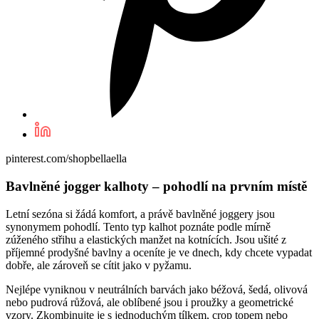
pinterest.com/shopbellaella
Bavlněné jogger kalhoty – pohodlí na prvním místě
Letní sezóna si žádá komfort, a právě bavlněné joggery jsou
synonymem pohodlí. Tento typ kalhot poznáte podle mírně
zúženého střihu a elastických manžet na kotnících. Jsou ušité z
příjemné prodyšné bavlny a oceníte je ve dnech, kdy chcete vypadat
dobře, ale zároveň se cítit jako v pyžamu.
Nejlépe vyniknou v neutrálních barvách jako béžová, šedá, olivová
nebo pudrová růžová, ale oblíbené jsou i proužky a geometrické
vzory. Zkombinujte je s jednoduchým tílkem, crop topem nebo