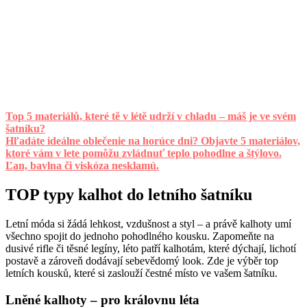
Top 5 materiálů, které tě v létě udrží v chladu – máš je ve svém
šatníku?
Hľadáte ideálne oblečenie na horúce dni? Objavte 5 materiálov,
ktoré vám v lete pomôžu zvládnuť teplo pohodlne a štýlovo.
Ľan, bavlna či viskóza nesklamú.
TOP typy kalhot do letního šatníku
Letní móda si žádá lehkost, vzdušnost a styl – a právě kalhoty umí
všechno spojit do jednoho pohodlného kousku. Zapomeňte na
dusivé rifle či těsné legíny, léto patří kalhotám, které dýchají, lichotí
postavě a zároveň dodávají sebevědomý look. Zde je výběr top
letních kousků, které si zaslouží čestné místo ve vašem šatníku.
Lněné kalhoty – pro královnu léta