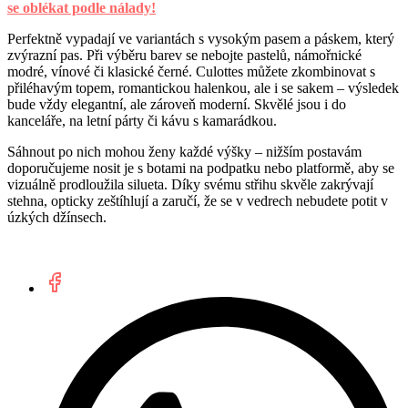
se oblékat podle nálady!
Perfektně vypadají ve variantách s vysokým pasem a páskem, který
zvýrazní pas. Při výběru barev se nebojte pastelů, námořnické
modré, vínové či klasické černé. Culottes můžete zkombinovat s
přiléhavým topem, romantickou halenkou, ale i se sakem – výsledek
bude vždy elegantní, ale zároveň moderní. Skvělé jsou i do
kanceláře, na letní párty či kávu s kamarádkou.
Sáhnout po nich mohou ženy každé výšky – nižším postavám
doporučujeme nosit je s botami na podpatku nebo platformě, aby se
vizuálně prodloužila silueta. Díky svému střihu skvěle zakrývají
stehna, opticky zeštíhlují a zaručí, že se v vedrech nebudete potit v
úzkých džínsech.