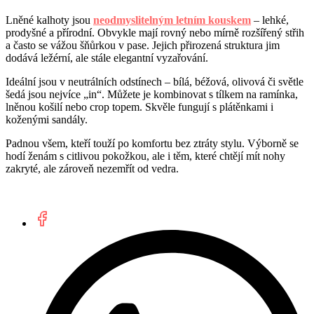
Lněné kalhoty jsou
neodmyslitelným letním kouskem
– lehké,
prodyšné a přírodní. Obvykle mají rovný nebo mírně rozšířený střih
a často se vážou šňůrkou v pase. Jejich přirozená struktura jim
dodává ležérní, ale stále elegantní vyzařování.
Ideální jsou v neutrálních odstínech – bílá, béžová, olivová či světle
šedá jsou nejvíce „in“. Můžete je kombinovat s tílkem na ramínka,
lněnou košilí nebo crop topem. Skvěle fungují s plátěnkami i
koženými sandály.
Padnou všem, kteří touží po komfortu bez ztráty stylu. Výborně se
hodí ženám s citlivou pokožkou, ale i těm, které chtějí mít nohy
zakryté, ale zároveň nezemřít od vedra.