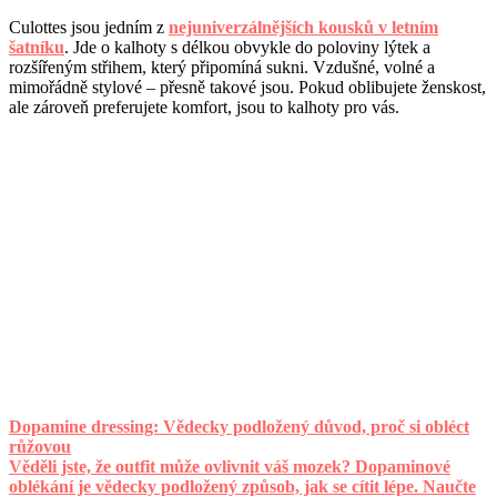
Culottes jsou jedním z
nejuniverzálnějších kousků v letním
šatníku
. Jde o kalhoty s délkou obvykle do poloviny lýtek a
rozšířeným střihem, který připomíná sukni. Vzdušné, volné a
mimořádně stylové – přesně takové jsou. Pokud oblibujete ženskost,
ale zároveň preferujete komfort, jsou to kalhoty pro vás.
Dopamine dressing: Vědecky podložený důvod, proč si obléct
růžovou
Věděli jste, že outfit může ovlivnit váš mozek? Dopaminové
oblékání je vědecky podložený způsob, jak se cítit lépe. Naučte