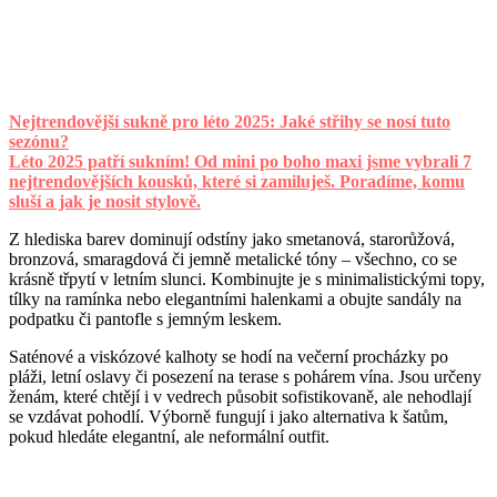
Nejtrendovější sukně pro léto 2025: Jaké střihy se nosí tuto
sezónu?
Léto 2025 patří sukním! Od mini po boho maxi jsme vybrali 7
nejtrendovějších kousků, které si zamiluješ. Poradíme, komu
sluší a jak je nosit stylově.
Z hlediska barev dominují odstíny jako smetanová, starorůžová,
bronzová, smaragdová či jemně metalické tóny – všechno, co se
krásně třpytí v letním slunci. Kombinujte je s minimalistickými topy,
tílky na ramínka nebo elegantními halenkami a obujte sandály na
podpatku či pantofle s jemným leskem.
Saténové a viskózové kalhoty se hodí na večerní procházky po
pláži, letní oslavy či posezení na terase s pohárem vína. Jsou určeny
ženám, které chtějí i v vedrech působit sofistikovaně, ale nehodlají
se vzdávat pohodlí. Výborně fungují i jako alternativa k šatům,
pokud hledáte elegantní, ale neformální outfit.