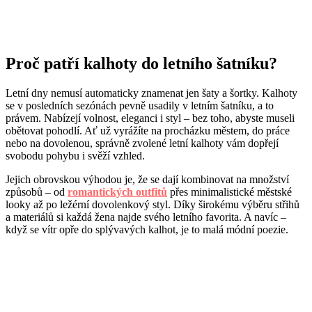
Proč patří kalhoty do letního šatníku?
Letní dny nemusí automaticky znamenat jen šaty a šortky. Kalhoty
se v posledních sezónách pevně usadily v letním šatníku, a to
právem. Nabízejí volnost, eleganci i styl – bez toho, abyste museli
obětovat pohodlí. Ať už vyrážíte na procházku městem, do práce
nebo na dovolenou, správně zvolené letní kalhoty vám dopřejí
svobodu pohybu i svěží vzhled.
Jejich obrovskou výhodou je, že se dají kombinovat na množství
způsobů – od
romantických outfitů
přes minimalistické městské
looky až po ležérní dovolenkový styl. Díky širokému výběru střihů
a materiálů si každá žena najde svého letního favorita. A navíc –
když se vítr opře do splývavých kalhot, je to malá módní poezie.