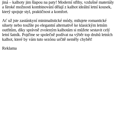
jiná – kalhoty jim šlapou na paty! Moderní střihy, vzdušné materiály
a široké možnosti kombinování dělají z kalhot ideální letní kousek,
který spojuje styl, praktičnost a komfort.
Ať už jste zastánkyní minimalistické módy, milujete romantické
siluety nebo toužíte po elegantní alternativě ke klasickým letním
outfitům, díky správně zvoleným kalhotám si můžete sestavit celý
letní šatník. Pojďme se společně podívat na výběr top druhů letních
kalhot, které by vám tuto sezónu určitě neměly chybět!
Reklama