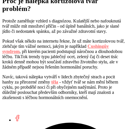
Proč je nálepka kortizolová tvář
problém?
Protože zaměňuje vzhled s diagnózou. Kulatější nebo nafouknutá
tvář může mít množství příčin - od úplně banálních, jako je slané
jídlo či nedostatek spánku, až po závažné zdravotní stavy.
Pokud však někdo na internetu řekne, že už máte kortizolovou tvář,
zlehčuje tím vážné nemoci, jakým je například
Cushingův
syndrom
, při kterém pacienti podstupují náročnou a dlouhodobou
léčbu. TikTok trendy typu jablečný ocet, zelený čaj či deset tisíc
kroků denně mohou být součástí zdravého životního stylu, ale v
žádném případě nejsou řešením hormonální poruchy.
Navíc, taková nálepka vytváří v lidech zbytečný strach a pocit
hanby za přirozené změny
těla
- vždyť tvář se nám mění během
cyklu, po probdělé noci či při obyčejném nadýmání. Proto je
důležité poslouchat především odborníky, kteří mají znalosti a
zkušenosti s léčbou hormonálních onemocnění.