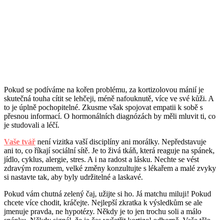
Pokud se podíváme na kořen problému, za kortizolovou mánií je
skutečná touha cítit se lehčeji, méně nafouknutě, více ve své kůži. A
to je úplně pochopitelné. Zkusme však spojovat empatii k sobě s
přesnou informací. O hormonálních diagnózách by měli mluvit ti, co
je studovali a léčí.
Vaše tvář
není vizitka vaší disciplíny ani morálky. Nepředstavuje
ani to, co říkají sociální sítě. Je to živá tkáň, která reaguje na spánek,
jídlo, cyklus, alergie, stres. A i na radost a lásku. Nechte se vést
zdravým rozumem, velké změny konzultujte s lékařem a malé zvyky
si nastavte tak, aby byly udržitelné a laskavé.
Pokud vám chutná zelený čaj, užijte si ho. Já matchu miluji! Pokud
chcete více chodit, kráčejte. Nejlepší zkratka k výsledkům se ale
jmenuje pravda, ne hypotézy. Někdy je to jen trochu soli a málo