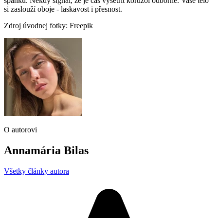
spánku. Někdy signál, že je čas vyšetřit kortizol odborně. Vaše tělo
si zaslouží oboje - laskavost i přesnost.
Zdroj úvodnej fotky: Freepik
O autorovi
Annamária Bilas
Všetky články autora