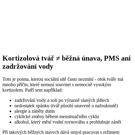
Kortizolová tvář ≠ běžná únava, PMS ani
zadržování vody
Toto je pointa, kterou sociální sítě často nezmíní - otok tváře má
mnoho příčin, které nemusí souviset s nemocně vysokým
kortizolem. Patří sem například:
zadržování vody a soli po výrazně slaných jídlech
nedostatek spánku (tvář působí unaveně a nafouknutě)
alergie a záněty dutin
cyklické změny během menstruačního cyklu
alkohol, který mění vodní rovnováhu a prohlubuje zánět
Při takových běžných stavech dává smysl pracovat s režimem