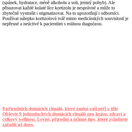
(spánek, hydratace, méně alkoholu a soli, jemný pohyb). Ale
přisuzovat každé kulaté líce kortizolu je nesprávné a může to
zbytečně vystrašit i stigmatizovat. Na to upozorňují i odborníci.
Používat nálepku kortizolová tvář mimo medicínských souvislostí je
nepřesné a neúctivé k pacientům s reálnou diagnózou.
9 přírodních domácích rituálů, které změní vaši péči o tělo
Objevte 9 jednoduchých domácích rituálů pro krásu, zdraví a
celkový wellness. Levné, přírodní a účinné tipy, které zvládnete
zařadit už dnes.