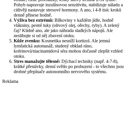
Pohyb napravuje inzulínovou senzitivitu, stabilizuje náladu a
citlivěji nastavuje stresové hormony. A ano, i 4-8 tisíc kroků
denně přinese hodně.
Výživa bez extrémů:
Bílkoviny v každém jídle, hodně
vlákniny, pestré tuky (olivový olej, ořechy, ryby). A zelený
čaj? Klidně ano, ale jako náhrada sladkých nápojů. Ale
neslibujte si od něj zbavení otoku.
Kůže zvenku:
Kosmetika nesníží kortizol. Ale jemná
lymfatická automasáž, studený obklad ráno,
kofeinová/niacinamidová séra mohou dočasně zlepšit vzhled
otoku.
Stres manažujte tělesně:
Dýchací techniky (např. 4-7-8),
krátké přestávky, denní světlo po probuzení - to všechno jsou
drobné přepínače autonomního nervového systému.
Reklama