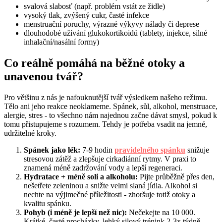
svalová slabosť (např. problém vstát ze židle)
vysoký tlak, zvýšený cukr, časté infekce
menstruační poruchy, výrazné výkyvy nálady či deprese
dlouhodobé užívání glukokortikoidů (tablety, injekce, silné
inhalační/nasální formy)
Co reálně pomáhá na běžné otoky a
unavenou tvář?
Pro většinu z nás je nafouknutější tvář výsledkem našeho režimu.
Tělo ani jeho reakce neoklameme. Spánek, sůl, alkohol, menstruace,
alergie, stres - to všechno nám najednou začne dávat smysl, pokud k
tomu přistupujeme s rozumem. Tehdy je potřeba vsadit na jemné,
udržitelné kroky.
Spánek jako lék:
7-9 hodin
pravidelného spánku
snižuje
stresovou zátěž a zlepšuje cirkadiánní rytmy. V praxi to
znamená méně zadržování vody a lepší regeneraci.
Hydratace + méně soli a alkoholu:
Pijte průběžně přes den,
nešetřete zeleninou a snižte velmi slaná jídla. Alkohol si
nechte na výjimečné příležitosti - zhoršuje totiž otoky a
kvalitu spánku.
Pohyb (i méně je lepší než nic):
Nečekejte na 10 000.
Krátké, časté procházky, lehký silový trénink 2-3x týdně.