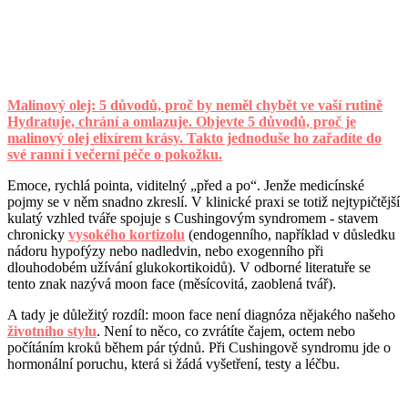
Malinový olej: 5 důvodů, proč by neměl chybět ve vaší rutině
Hydratuje, chrání a omlazuje. Objevte 5 důvodů, proč je
malinový olej elixírem krásy. Takto jednoduše ho zařadíte do
své ranní i večerní péče o pokožku.
Emoce, rychlá pointa, viditelný „před a po“. Jenže medicínské
pojmy se v něm snadno zkreslí. V klinické praxi se totiž nejtypičtější
kulatý vzhled tváře spojuje s Cushingovým syndromem - stavem
chronicky
vysokého kortizolu
(endogenního, například v důsledku
nádoru hypofýzy nebo nadledvin, nebo exogenního při
dlouhodobém užívání glukokortikoidů). V odborné literatuře se
tento znak nazývá moon face (měsícovitá, zaoblená tvář).
A tady je důležitý rozdíl: moon face není diagnóza nějakého našeho
životního stylu
. Není to něco, co zvrátíte čajem, octem nebo
počítáním kroků během pár týdnů. Při Cushingově syndromu jde o
hormonální poruchu, která si žádá vyšetření, testy a léčbu.