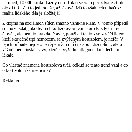
na oběd, 10 000 kroků každý den. Takto se vám prý z tváře ztratí
otok i tuk. Zní to jednoduše, až lákavě. Má to však jeden háček:
realita lidského těla je složitější.
Z dojmu na sociálních sítích snadno vznikne klam. V tomto případě
se může zdát, jako by měl kortizolovou tvář skoro každý druhý
člověk, ale není to pravda. Navíc, používat tento výraz vůči lidem,
kteří skutečně trpí nemocemi se zvýšeným kortizolem, je nefér. V
jejich případě nejde o pár špatných dní či slabou disciplínu, ale o
vážné medicínské stavy, které si vyžadují diagnostiku a léčbu u
lékaře.
Co vlastně znamená kortizolová tvář, odkud se tento trend vzal a co
o kortizolu říká medicína?
Reklama