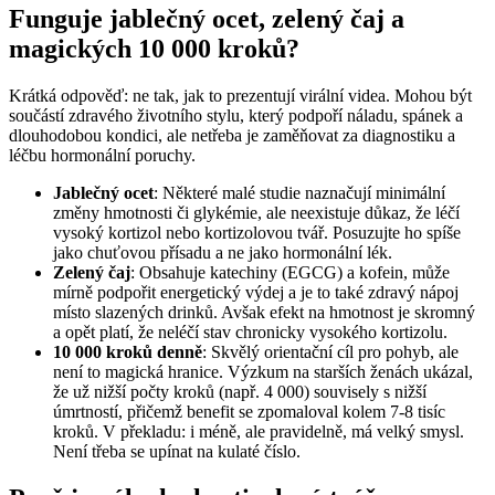
Funguje jablečný ocet, zelený čaj a
magických 10 000 kroků?
Krátká odpověď: ne tak, jak to prezentují virální videa. Mohou být
součástí zdravého životního stylu, který podpoří náladu, spánek a
dlouhodobou kondici, ale netřeba je zaměňovat za diagnostiku a
léčbu hormonální poruchy.
Jablečný ocet
: Některé malé studie naznačují minimální
změny hmotnosti či glykémie, ale neexistuje důkaz, že léčí
vysoký kortizol nebo kortizolovou tvář. Posuzujte ho spíše
jako chuťovou přísadu a ne jako hormonální lék.
Zelený čaj
: Obsahuje katechiny (EGCG) a kofein, může
mírně podpořit energetický výdej a je to také zdravý nápoj
místo slazených drinků. Avšak efekt na hmotnost je skromný
a opět platí, že neléčí stav chronicky vysokého kortizolu.
10 000 kroků denně
: Skvělý orientační cíl pro pohyb, ale
není to magická hranice. Výzkum na starších ženách ukázal,
že už nižší počty kroků (např. 4 000) souvisely s nižší
úmrtností, přičemž benefit se zpomaloval kolem 7-8 tisíc
kroků. V překladu: i méně, ale pravidelně, má velký smysl.
Není třeba se upínat na kulaté číslo.