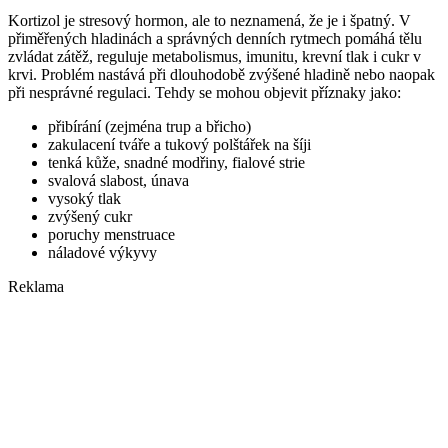
Kortizol je stresový hormon, ale to neznamená, že je i špatný. V
přiměřených hladinách a správných denních rytmech pomáhá tělu
zvládat zátěž, reguluje metabolismus, imunitu, krevní tlak i cukr v
krvi. Problém nastává při dlouhodobě zvýšené hladině nebo naopak
při nesprávné regulaci. Tehdy se mohou objevit příznaky jako:
přibírání (zejména trup a břicho)
zakulacení tváře a tukový polštářek na šíji
tenká kůže, snadné modřiny, fialové strie
svalová slabost, únava
vysoký tlak
zvýšený cukr
poruchy menstruace
náladové výkyvy
Reklama