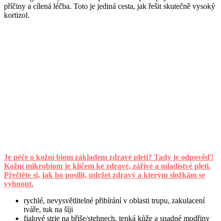
příčiny a cílená léčba. Toto je jediná cesta, jak řešit skutečně vysoký
kortizol.
Je péče o kožní biom základem zdravé pleti? Tady je odpověď!
Kožní mikrobiom je klíčem ke zdravé, zářivé a mladistvé pleti.
Přečtěte si, jak ho posílit, udržet zdravý a kterým složkám se
vyhnout.
rychlé, nevysvětlitelné přibírání v oblasti trupu, zakulacení
tváře, tuk na šíji
fialové strie na břiše/stehnech, tenká kůže a snadné modřiny