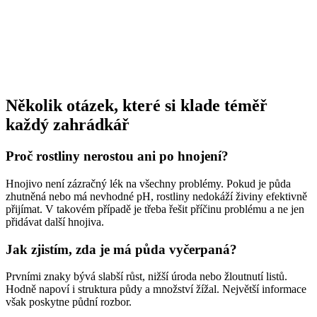
Několik otázek, které si klade téměř
každý zahrádkář
Proč rostliny nerostou ani po hnojení?
Hnojivo není zázračný lék na všechny problémy. Pokud je půda
zhutněná nebo má nevhodné pH, rostliny nedokáží živiny efektivně
přijímat. V takovém případě je třeba řešit příčinu problému a ne jen
přidávat další hnojiva.
Jak zjistím, zda je má půda vyčerpaná?
Prvními znaky bývá slabší růst, nižší úroda nebo žloutnutí listů.
Hodně napoví i struktura půdy a množství žížal. Největší informace
však poskytne půdní rozbor.