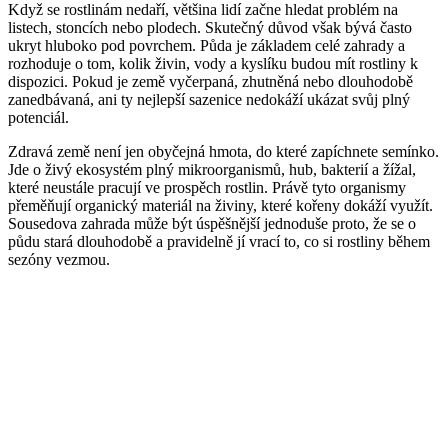
Když se rostlinám nedaří, většina lidí začne hledat problém na
listech, stoncích nebo plodech. Skutečný důvod však bývá často
ukryt hluboko pod povrchem. Půda je základem celé zahrady a
rozhoduje o tom, kolik živin, vody a kyslíku budou mít rostliny k
dispozici. Pokud je země vyčerpaná, zhutněná nebo dlouhodobě
zanedbávaná, ani ty nejlepší sazenice nedokáží ukázat svůj plný
potenciál.
Zdravá země není jen obyčejná hmota, do které zapíchnete semínko.
Jde o živý ekosystém plný mikroorganismů, hub, bakterií a žížal,
které neustále pracují ve prospěch rostlin. Právě tyto organismy
přeměňují organický materiál na živiny, které kořeny dokáží využít.
Sousedova zahrada může být úspěšnější jednoduše proto, že se o
půdu stará dlouhodobě a pravidelně jí vrací to, co si rostliny během
sezóny vezmou.