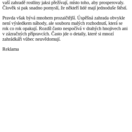
vaší zahradě rostliny jaksi přežívají, místo toho, aby prosperovaly.
Člověk si pak snadno pomyslí, že někteří lidé mají jednoduše štěstí.
Pravda však bývá mnohem prozaičtější. Úspěšná zahrada obvykle
není výsledkem náhody, ale souboru malých rozhodnutí, která se
rok co rok opakují. Rozdíl často nespočívá v drahých hnojivech ani
v zázračných přípravcích. Často jde o detaily, které si mnozí
zahrádkáři vůbec neuvědomují.
Reklama