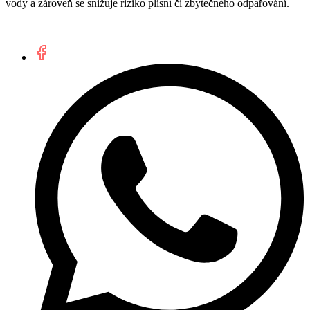
vody a zároveň se snižuje riziko plísní či zbytečného odpařování.