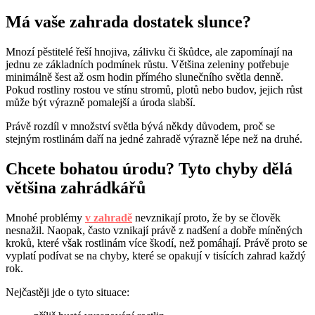
Má vaše zahrada dostatek slunce?
Mnozí pěstitelé řeší hnojiva, zálivku či škůdce, ale zapomínají na
jednu ze základních podmínek růstu. Většina zeleniny potřebuje
minimálně šest až osm hodin přímého slunečního světla denně.
Pokud rostliny rostou ve stínu stromů, plotů nebo budov, jejich růst
může být výrazně pomalejší a úroda slabší.
Právě rozdíl v množství světla bývá někdy důvodem, proč se
stejným rostlinám daří na jedné zahradě výrazně lépe než na druhé.
Chcete bohatou úrodu? Tyto chyby dělá
většina zahrádkářů
Mnohé problémy
v zahradě
nevznikají proto, že by se člověk
nesnažil. Naopak, často vznikají právě z nadšení a dobře míněných
kroků, které však rostlinám více škodí, než pomáhají. Právě proto se
vyplatí podívat se na chyby, které se opakují v tisících zahrad každý
rok.
Nejčastěji jde o tyto situace: