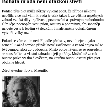
Bohatá úroda není otázkou štěstí
Pohled přes plot může někdy vyvolat pocit, že příroda někomu
nadělila více než vám. Pravda je však taková, že většina úspěšných
zahrad vzniká díky trpělivosti, pozorování a správným rozhodnutím.
Čím lépe pochopíte svou půdu, rostliny a podmínky, tím snadněji
najdete cestu k lepším výsledkům. I malé změny dokáží časem
vytvořit velký rozdíl.
Pokud se vám zatím nedaří podle představ, nevnímejte to jako
selhání. Každá sezóna přináší nové zkušenosti a každá chyba může
být cennou lekcí do budoucna. Místo porovnávání se se sousedem
se soustřeďte na vlastní zahradu a její potřeby. Možná už za rok
budete právě vy tím člověkem, na kterého budou ostatní přes plot
obdivně hledět.
Zdroj úvodnej fotky: Magnific