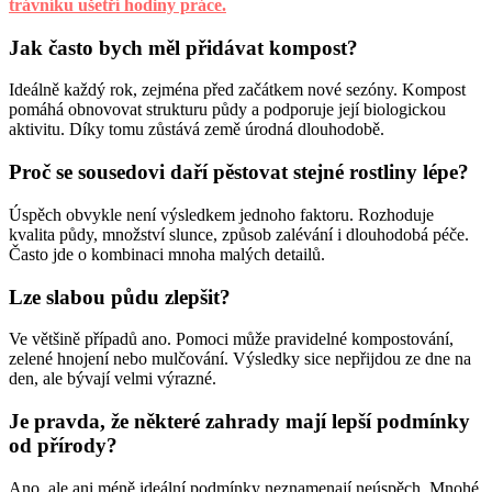
trávníku ušetří hodiny práce.
Jak často bych měl přidávat kompost?
Ideálně každý rok, zejména před začátkem nové sezóny. Kompost
pomáhá obnovovat strukturu půdy a podporuje její biologickou
aktivitu. Díky tomu zůstává země úrodná dlouhodobě.
Proč se sousedovi daří pěstovat stejné rostliny lépe?
Úspěch obvykle není výsledkem jednoho faktoru. Rozhoduje
kvalita půdy, množství slunce, způsob zalévání i dlouhodobá péče.
Často jde o kombinaci mnoha malých detailů.
Lze slabou půdu zlepšit?
Ve většině případů ano. Pomoci může pravidelné kompostování,
zelené hnojení nebo mulčování. Výsledky sice nepřijdou ze dne na
den, ale bývají velmi výrazné.
Je pravda, že některé zahrady mají lepší podmínky
od přírody?
Ano, ale ani méně ideální podmínky neznamenají neúspěch. Mnohé