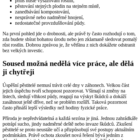
příliš husté vysazování rostlin,
pěstování stejných plodin na stejném místě,
zanedbávání kompostování,
nesprávné nebo nadměrné hnojení,
nedostatečné provzdušňování půdy.
Na první pohled jde o drobnosti, ale právě ty často rozhodují o tom,
zda budete sbírat bohatou úrodu nebo jen zklamaně sledovat pomalý
růst rostlin. Dobrou zprávou je, že většinu z nich dokážete odstranit
bez velkých investic.
Soused možná nedělá více práce, ale dělá
ji chytřeji
Úspěšní pěstitelé nemusí trávit celé dny v záhonech. Velkou část
jejich úspěchu tvoří schopnost pozorovat. Všímají si změny na
listech, sledují vlhkost půdy, reagují na výskyt škůdců a dokáží
zasáhnout ještě dříve, než se problém rozšíří. Taková pozornost
často přináší lepší výsledky než hodiny fyzické práce.
Příroda je nepředvídatelná a každá sezóna je jiná. Jednou zahrádkáře
potrápí sucho, jindy nadměrné deště nebo invaze škůdců. Zkušení
pěstitelé se proto neustále učí a přizpůsobují své postupy aktuálním
podmínkám. Právě ochota zkoušet nová řešení bývá jedním z