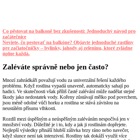
Co pěstovat na balkoně bez zkušeností: Jednoduchý návod pro
začátečnice
Neviete, čo pestovať na balkóne? Objavte jednoduché rastliny
pre začiatočníčky – bylinky, jahody aj zeleninu, ktoré zvládne
úplne každá.
Zaléváte správně nebo jen často?
Mnozí zahrádkáři považují vodu za univerzální řešení každého
problému. Když rostlina vypadá unaveně, automaticky sahají po
hadici. Ve skutečnosti však příliš časté zalévání může nadělat stejné
škody jako nedostatek vody. Kořeny zůstávají mělko pod povrchem,
jsou méně odolné vůči horku a rostlina se stává závislou na
neustálém přísunu vlhkosti.
Rozdíl mezi úspěšným a neúspěšným zaléváním nespočívá jen v
množství vody. Důležité je i to, kdy a jak ji rostlinám dopřejete.
Nejlepší výsledky přináší hlubší zálivka brzy ráno nebo navečer,
když slunce není tak intenzivní. Rostliny tak dokáží využít více