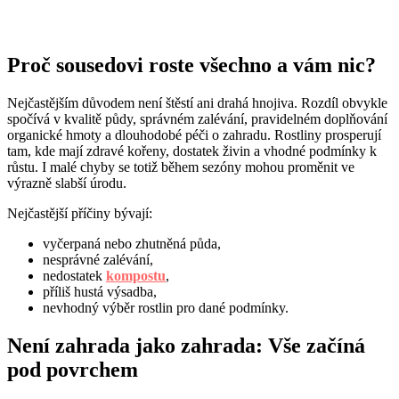
Proč sousedovi roste všechno a vám nic?
Nejčastějším důvodem není štěstí ani drahá hnojiva. Rozdíl obvykle
spočívá v kvalitě půdy, správném zalévání, pravidelném doplňování
organické hmoty a dlouhodobé péči o zahradu. Rostliny prosperují
tam, kde mají zdravé kořeny, dostatek živin a vhodné podmínky k
růstu. I malé chyby se totiž během sezóny mohou proměnit ve
výrazně slabší úrodu.
Nejčastější příčiny bývají:
vyčerpaná nebo zhutněná půda,
nesprávné zalévání,
nedostatek
kompostu
,
příliš hustá výsadba,
nevhodný výběr rostlin pro dané podmínky.
Není zahrada jako zahrada: Vše začíná
pod povrchem