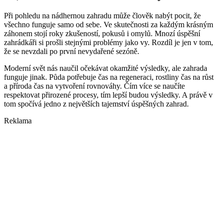
Při pohledu na nádhernou zahradu může člověk nabýt pocit, že
všechno funguje samo od sebe. Ve skutečnosti za každým krásným
záhonem stojí roky zkušeností, pokusů i omylů. Mnozí úspěšní
zahrádkáři si prošli stejnými problémy jako vy. Rozdíl je jen v tom,
že se nevzdali po první nevydařené sezóně.
Moderní svět nás naučil očekávat okamžité výsledky, ale zahrada
funguje jinak. Půda potřebuje čas na regeneraci, rostliny čas na růst
a příroda čas na vytvoření rovnováhy. Čím více se naučíte
respektovat přirozené procesy, tím lepší budou výsledky. A právě v
tom spočívá jedno z největších tajemství úspěšných zahrad.
Reklama