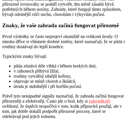
přirozené rovnováhy se podaří vytvořit, tím méně zásahů bývá
potřebných během sezóny. Zahrady, které fungují tímto způsobem,
bývají odolnější vůči suchu, chorobám i výkyvům počasí.
Znaky, že vaše zahrada začíná fungovat přirozeně
První výsledky se často neprojeví okamžitě na velikosti úrody. O
mnoho dříve si všimnete drobné změny, které naznačují, že se půda i
rostliny dostávají do lepší kondice.
Typickými znaky bývají:
půda zůstává déle vlhká i během horkých dnů,
v záhonech přibývá žížal,
rostliny vytvářejí silnější kořeny,
objevuje se méně chorob a škůdců,
úroda je stabilnější i při horším počasí.
Právě tyto nenápadné signály naznačují, že zahrada začíná fungovat
přirozeněji a efektivněji. Často jde o bod, kdy si
zahrádkáři
uvědomí, že úspěch nespočívá v tom, kolik přípravků použijí, ale v
tom, jak dobře dokáží podpořit přirozené procesy, které se
odehrávají pod jejich nohama.