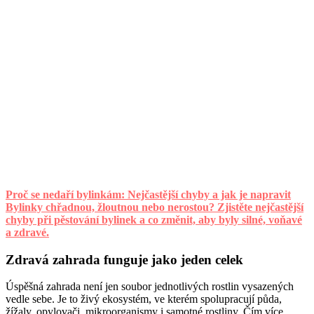
Proč se nedaří bylinkám: Nejčastější chyby a jak je napravit
Bylinky chřadnou, žloutnou nebo nerostou? Zjistěte nejčastější
chyby při pěstování bylinek a co změnit, aby byly silné, voňavé
a zdravé.
Zdravá zahrada funguje jako jeden celek
Úspěšná zahrada není jen soubor jednotlivých rostlin vysazených
vedle sebe. Je to živý ekosystém, ve kterém spolupracují půda,
žížaly, opylovači, mikroorganismy i samotné rostliny. Čím více