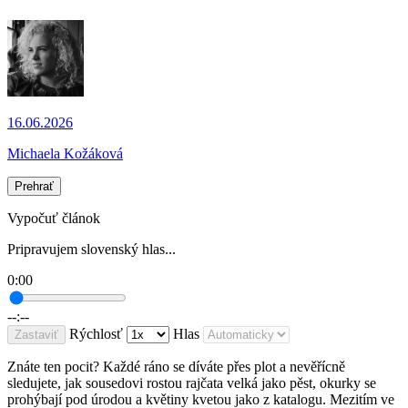
16.06.2026
Michaela Kožáková
Prehrať
Vypočuť článok
Pripravujem slovenský hlas...
0:00
--:--
Rýchlosť
Hlas
Zastaviť
Znáte ten pocit? Každé ráno se díváte přes plot a nevěřícně
sledujete, jak sousedovi rostou rajčata velká jako pěst, okurky se
prohýbají pod úrodou a květiny kvetou jako z katalogu. Mezitím ve