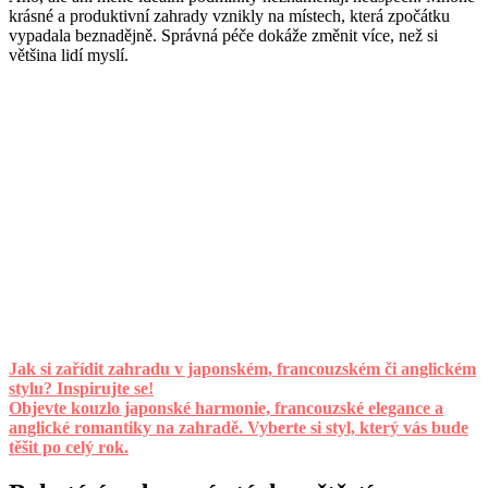
krásné a produktivní zahrady vznikly na místech, která zpočátku
vypadala beznadějně. Správná péče dokáže změnit více, než si
většina lidí myslí.
Jak si zařídit zahradu v japonském, francouzském či anglickém
stylu? Inspirujte se!
Objevte kouzlo japonské harmonie, francouzské elegance a
anglické romantiky na zahradě. Vyberte si styl, který vás bude
těšit po celý rok.