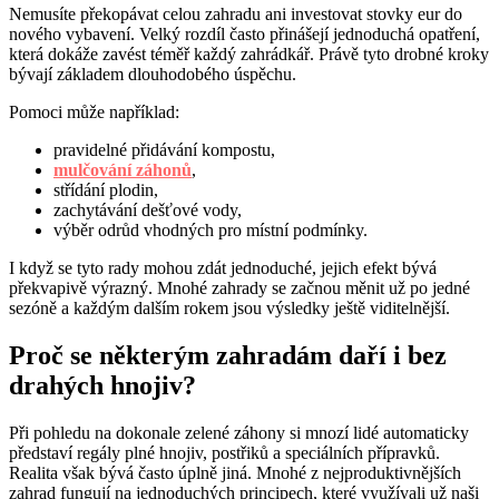
Nemusíte překopávat celou zahradu ani investovat stovky eur do
nového vybavení. Velký rozdíl často přinášejí jednoduchá opatření,
která dokáže zavést téměř každý zahrádkář. Právě tyto drobné kroky
bývají základem dlouhodobého úspěchu.
Pomoci může například:
pravidelné přidávání kompostu,
mulčování záhonů
,
střídání plodin,
zachytávání dešťové vody,
výběr odrůd vhodných pro místní podmínky.
I když se tyto rady mohou zdát jednoduché, jejich efekt bývá
překvapivě výrazný. Mnohé zahrady se začnou měnit už po jedné
sezóně a každým dalším rokem jsou výsledky ještě viditelnější.
Proč se některým zahradám daří i bez
drahých hnojiv?
Při pohledu na dokonale zelené záhony si mnozí lidé automaticky
představí regály plné hnojiv, postřiků a speciálních přípravků.
Realita však bývá často úplně jiná. Mnohé z nejproduktivnějších
zahrad fungují na jednoduchých principech, které využívali už naši