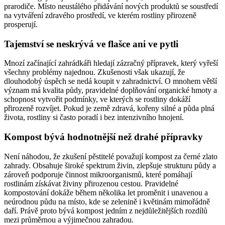
prarodiče. Místo neustálého přidávání nových produktů se soustředí
na vytváření zdravého prostředí, ve kterém rostliny přirozeně
prosperují.
Tajemství se neskrývá ve flašce ani ve pytli
Mnozí začínající zahrádkáři hledají zázračný přípravek, který vyřeší
všechny problémy najednou. Zkušenosti však ukazují, že
dlouhodobý úspěch se nedá koupit v zahradnictví. O mnohem větší
význam má kvalita půdy, pravidelné doplňování organické hmoty a
schopnost vytvořit podmínky, ve kterých se rostliny dokáží
přirozeně rozvíjet. Pokud je země zdravá, kořeny silné a půda plná
života, rostliny si často poradí i bez intenzivního hnojení.
Kompost bývá hodnotnější než drahé přípravky
Není náhodou, že zkušení pěstitelé považují kompost za černé zlato
zahrady. Obsahuje široké spektrum živin, zlepšuje strukturu půdy a
zároveň podporuje činnost mikroorganismů, které pomáhají
rostlinám získávat živiny přirozenou cestou. Pravidelné
kompostování dokáže během několika let proměnit i unavenou a
neúrodnou půdu na místo, kde se zelenině i květinám mimořádně
daří. Právě proto bývá kompost jedním z nejdůležitějších rozdílů
mezi průměrnou a výjimečnou zahradou.