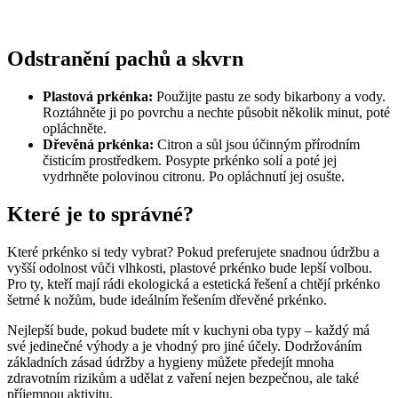
Odstranění pachů a skvrn
Plastová prkénka:
Použijte pastu ze sody bikarbony a vody.
Roztáhněte ji po povrchu a nechte působit několik minut, poté
opláchněte.
Dřevěná prkénka:
Citron a sůl jsou účinným přírodním
čisticím prostředkem. Posypte prkénko solí a poté jej
vydrhněte polovinou citronu. Po opláchnutí jej osušte.
Které je to správné?
Které prkénko si tedy vybrat? Pokud preferujete snadnou údržbu a
vyšší odolnost vůči vlhkosti, plastové prkénko bude lepší volbou.
Pro ty, kteří mají rádi ekologická a estetická řešení a chtějí prkénko
šetrné k nožům, bude ideálním řešením dřevěné prkénko.
Nejlepší bude, pokud budete mít v kuchyni oba typy – každý má
své jedinečné výhody a je vhodný pro jiné účely. Dodržováním
základních zásad údržby a hygieny můžete předejít mnoha
zdravotním rizikům a udělat z vaření nejen bezpečnou, ale také
příjemnou aktivitu.