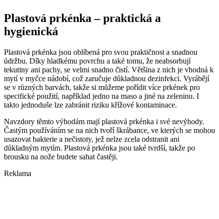
Plastová prkénka – praktická a
hygienická
Plastová prkénka jsou oblíbená pro svou praktičnost a snadnou
údržbu. Díky hladkému povrchu a také tomu, že neabsorbují
tekutiny ani pachy, se velmi snadno čistí. Většina z nich je vhodná k
mytí v myčce nádobí, což zaručuje důkladnou dezinfekci. Vyrábějí
se v různých barvách, takže si můžeme pořídit více prkének pro
specifické použití, například jedno na maso a jiné na zeleninu. I
takto jednoduše lze zabránit riziku křížové kontaminace.
Navzdory těmto výhodám mají plastová prkénka i své nevýhody.
Častým používáním se na nich tvoří škrábance, ve kterých se mohou
usazovat bakterie a nečistoty, jež nelze zcela odstranit ani
důkladným mytím. Plastová prkénka jsou také tvrdší, takže po
brousku na nože budete sahat častěji.
Reklama