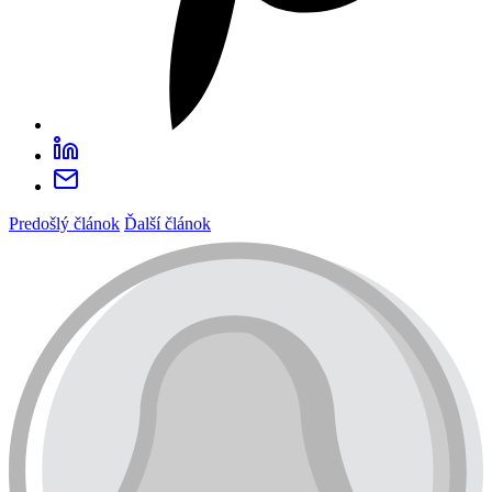
Predošlý článok
Ďalší článok