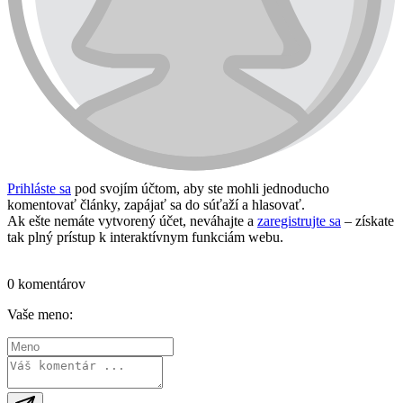
Prihláste sa
pod svojím účtom, aby ste mohli jednoducho
komentovať články, zapájať sa do súťaží a hlasovať.
Ak ešte nemáte vytvorený účet, neváhajte a
zaregistrujte sa
– získate
tak plný prístup k interaktívnym funkciám webu.
Prihlásiť sa / vytvoriť účet
0 komentárov
Vaše meno: