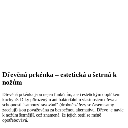
Dřevěná prkénka – estetická a šetrná k
nožům
Dřevěná prkénka jsou nejen funkčním, ale i estetickým doplňkem
kuchyně. Díky přirozeným antibakteriálním vlastnostem dřeva a
schopnosti "samouzdravování" (drobné zářezy se časem samy
zacelují) jsou považována za bezpečnou alternativu. Dřevo je navíc
k nožům šetrnější, což znamená, že jejich ostří se méně
opotřebovává.