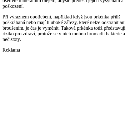
ošetřete minerálním olejem, abyste předešli jejich vysychání a
poškození.
Při výrazném opotřebení, například když jsou prkénka příliš
poškrábaná nebo mají hluboké zářezy, které nelze odstranit ani
broušením, je čas je vyměnit. Taková prkénka totiž představují
riziko pro zdraví, protože se v nich mohou hromadit bakterie a
nečistoty.
Reklama