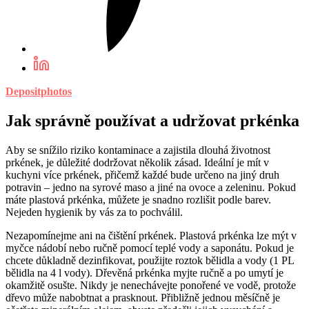
Depositphotos
Jak správně používat a udržovat prkénka
Aby se snížilo riziko kontaminace a zajistila dlouhá životnost
prkének, je důležité dodržovat několik zásad. Ideální je mít v
kuchyni více prkének, přičemž každé bude určeno na jiný druh
potravin – jedno na syrové maso a jiné na ovoce a zeleninu. Pokud
máte plastová prkénka, můžete je snadno rozlišit podle barev.
Nejeden hygienik by vás za to pochválil.
Nezapomínejme ani na čištění prkének. Plastová prkénka lze mýt v
myčce nádobí nebo ručně pomocí teplé vody a saponátu. Pokud je
chcete důkladně dezinfikovat, použijte roztok bělidla a vody (1 PL
bělidla na 4 l vody). Dřevěná prkénka myjte ručně a po umytí je
okamžitě osušte. Nikdy je nenechávejte ponořené ve vodě, protože
dřevo může nabobtnat a prasknout. Přibližně jednou měsíčně je